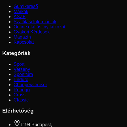
Gumikereső
Márkák
ÁSZF
Szállítási Információk
Online elállási nyilatkozat
Gyakori Kérdések
Magazin
Kapcsolat
Kategóriák
Sport
Verseny
Sport túra
Enduro
Chopper/Cruiser
Robogó
Cross
Classic
Elérhetőség
1194 Budapest,