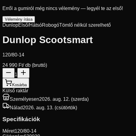
Erről a gumiról még nincs vélemény — legyél te az első!
Vélemény írása
Dunlop
Első/Hátsó
Robogó
Tömlő nélkül szerelhető
Dunlop Scootsmart
120/80-14
24 990 Ft
/ db (bruttó)
1
Kosárba
Külső raktár
Személyesen
2026. aug. 12. (szerda)
Nálad
2026. aug. 13. (csütörtök)
Specifikációk
Méret
120/80-14