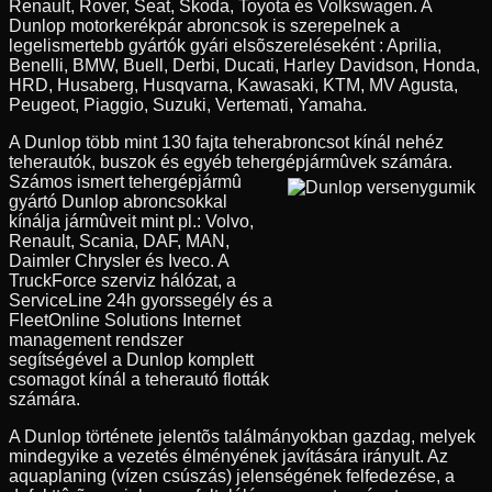
Renault, Rover, Seat, Skoda, Toyota és Volkswagen. A
Dunlop motorkerékpár abroncsok is szerepelnek a
legelismertebb gyártók gyári elsõszereléseként : Aprilia,
Benelli, BMW, Buell, Derbi, Ducati, Harley Davidson, Honda,
HRD, Husaberg, Husqvarna, Kawasaki, KTM, MV Agusta,
Peugeot, Piaggio, Suzuki, Vertemati, Yamaha.
A Dunlop több mint 130 fajta teherabroncsot kínál nehéz
teherautók, buszok és egyéb tehergépjármûvek számára.
Számos ismert tehergépjármû
gyártó Dunlop abroncsokkal
kínálja jármûveit mint pl.: Volvo,
Renault, Scania, DAF, MAN,
Daimler Chrysler és Iveco. A
TruckForce szerviz hálózat, a
ServiceLine 24h gyorssegély és a
FleetOnline Solutions Internet
management rendszer
segítségével a Dunlop komplett
csomagot kínál a teherautó flották
számára.
A Dunlop története jelentõs találmányokban gazdag, melyek
mindegyike a vezetés élményének javítására irányult. Az
aquaplaning (vízen csúszás) jelenségének felfedezése, a