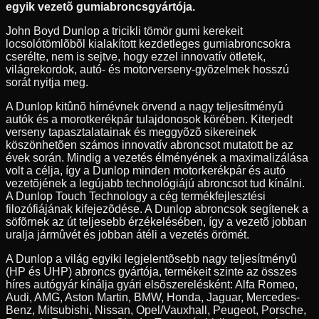
egyik vezetõ gumiabroncsgyártója.
John Boyd Dunlop a tricikli tömör gumi kerekeit
locsolótömlõbõl kialakított kezdetleges gumiabroncsokra
cserélte, nem is sejtve, hogy ezzel innovatív ötletek,
világrekordok, autó- és motorverseny-gyõzelmek hosszú
sorát nyitja meg.
A Dunlop kitûnõ hírnévnek örvend a nagy teljesítményû
autók és a morotkerékpár tulajdonosok körében. Kiterjedt
verseny tapasztalatainak és meggyõzõ sikereinek
köszönhetõen számos innovatív abroncsot mutatott be az
évek során. Mindig a vezetés élményének a maximalizálása
volt a célja, így a Dunlop minden motorkerékpár és autó
vezetõjének a legújabb technológiájú abroncsot tud kínálni.
A Dunlop Touch Technology a cég termékfejlesztési
filozófiájának kifejezõdése. A Dunlop abroncsok segítenek a
söfõrnek az út teljesebb érzékelésében, így a vezetõ jobban
uralja jármûvét és jobban átéli a vezetés örömét.
A Dunlop a világ egyiki legjelentõsebb nagy teljesítményû
(HP és UHP) abroncs gyártója, termékeit szinte az összes
híres autógyár kínálja gyári elsõszerelésként: Alfa Romeo,
Audi, AMG, Aston Martin, BMW, Honda, Jaguar, Mercedes-
Benz, Mitsubishi, Nissan, Opel/Vauxhall, Peugeot, Porsche,