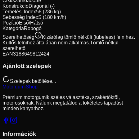
Cikkszám
630039
Konstrukció
Diagonál (-)
Terhelési Index
58 (236 kg)
Sebesség Index
S (180 km/h)
Pozíció
Első/Hátsó
Kategória
Robogó
Szerelhetőség
Kizárólag tömlő nélküli (tubeless) felnihez.
Küllős felnihez általában nem alkalmas.
Tömlő nélkül
szerelhető
EAN
3188649812424
Ajánlott szelepek
Szelepek betöltése...
Motorgumi
Shop
Prémium motorgumik széles választéka, szakértőktől,
motorosoknak. Nálunk megtalálod a tökéletes tapadást
minden kanyarhoz.
Információk