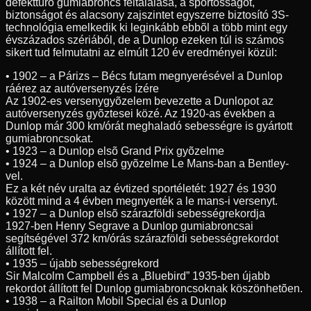
defekttûrõ gumiabroncs feltalálása, a sportosságot,
biztonságot és alacsony zajszintet egyszerre biztosító 3S-
technológia emelkedik ki leginkább ebbõl a több mint egy
évszázados szériából, de a Dunlop ezeken túl is számos
sikert tud felmutatni az elmúlt 120 év eredményei közül:
• 1902 – a Párizs – Bécs futam megnyerésével a Dunlop
ráérez az autóversenyzés ízére
Az 1902-es versenygyõzelem bevezette a Dunlopot az
autóversenyzés gyõztesei közé. Az 1920-as években a
Dunlop már 300 km/órát meghaladó sebességre is gyártott
gumiabroncsokat.
• 1923 – a Dunlop elsõ Grand Prix gyõzelme
• 1924 – a Dunlop elsõ gyõzelme Le Mans-ban a Bentley-
vel.
Ez a két név uralta az évtized sportéletét: 1927 és 1930
között mind a 4 évben megnyerték a le mans-i versenyt.
• 1927 – a Dunlop elsõ szárazföldi sebességrekordja
1927-ben Henry Segrave a Dunlop gumiabroncsai
segítségével 372 km/órás szárazföldi sebességrekordot
állított fel.
• 1935 – újabb sebességrekord
Sir Malcolm Campbell és a „Bluebird” 1935-ben újabb
rekordot állított fel Dunlop gumiabroncsoknak köszönhetõen.
• 1938 – a Railton Mobil Special és a Dunlop