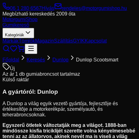
06 1 280 6567
Hívás
rendeles@motorgumishop.hu
Megbízható kereskedés
2009 óta
Motorgumi
Shop
Gumikereső
Kategóriák
Márkák
Tömlők
Magazin
Szállítás
GYIK
Kapcsolat
Főoldal
Keresés
Dunlop
Dunlop Scootsmart
Új
Az ár 1 db gumiabroncsot tartalmaz
Külső raktár
A gyártóról:
Dunlop
A Dunlop a világ egyik vezetõ gyártója, fejlesztõje és
értékesítõje a motorkerékpár, személyautó, és
teherabroncsoknak.
Egyszerű ötletek változtatják meg a világot. 1888-ban
mindössze kisfia triciklijét szerette volna kényelmesebbé
tenni az az állatorvos, akinek nevét ma is viseli a világ