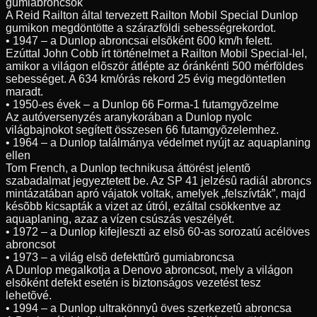
gumiabroncsok
A Reid Railton által tervezett Railton Mobil Special Dunlop
gumikon megdöntötte a szárazföldi sebességrekordot.
• 1947 – a Dunlop abroncsai elsõként 600 km/h felett.
Ezúttal John Cobb írt történelmet a Railton Mobil Special-lel,
amikor a világon elõször átlépte az óránkénti 500 mérföldes
sebességet. A 634 km/órás rekord 25 évig megdöntetlen
maradt.
• 1950-es évek – a Dunlop 66 Forma-1 futamgyõzelme
Az autóversenyzés aranykorában a Dunlop nyolc
világbajnokot segített összesen 66 futamgyõzelemhez.
• 1964 – a Dunlop találmánya védelmet nyújt az aquaplaning
ellen
Tom French, a Dunlop technikusa áttörést jelentõ
szabadalmat jegyeztetett be. Az SP 41 jelzésû radiál abroncs
mintázatában apró vájatok voltak, amelyek „felszívták”, majd
késõbb kicsapták a vizet az útról, ezáltal csökkentve az
aquaplaning, azaz a vízen csúszás veszélyét.
• 1972 – a Dunlop kifejleszti az elsõ 60-as sorozatú acélöves
abroncsot
• 1973 – a világ elsõ defekttûrõ gumiabroncsa
A Dunlop megalkotja a Denovo abroncsot, mely a világon
elsõként defekt esetén is biztonságos vezetést tesz
lehetõvé.
• 1994 – a Dunlop ultrakönnyû öves szerkezetû abroncsa