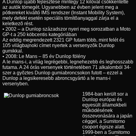
A Dunlop újabb fejlesztése mintegy 12 kilóval csökkentette
az autók tömegét. Ugyanebben az évben jelent meg a
pótkereket kiváltó IMS rendszer (Instant Mobility System),
mely defekt esetén speciális tömítõanyaggal zárja el a
keletkezõ rést.
• 2002 – a Dunlop századszor nyeri meg sorozatban a Moto
GP-t a 250 köbcentis kategóriában
Az eddig megrendezett 2321 GP futam több, mint felét és
105 világbajnoki címet nyertek a versenyzõk Dunlop
gumikkal.
• 2008: Le Mans – 85 év Dunlop fölény
A le mans-i, a világ legrégebbi, legnehezebb és leghosszabb
futama. A 24 órás versenyek történetében 71 alkalomból 34-
szer a gyõztes Dunlop gumiabroncsokon futott – ezzel a
Dunlop a legsikeresebb abroncsgyártó a le mans-i
versenyben.
1984-ban került sor a
Dunlop európai és
egyesült államokbeli
mûködésének
összevonására a japán
céggel, a Sumitomo
csoport égisze alatt.
1999-ben a Sumitomo