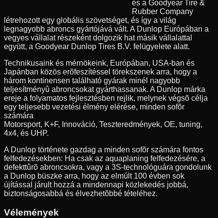
és a Goodyear Tire &
Rubber Company
létrehozott egy globális szövetséget, és így a világ
legnagyobb abroncs gyártójává vált. A Dunlop Európában a
vegyes vállalat részeként dolgozik hat másik vállalattal
együtt, a Goodyear Dunlop Tires B.V. felügyelete alatt.
Technikusaink és mérnökeink, Európában, USA-ban és
Japánban közös erõfeszítéssel törekszenek arra, hogy a
három kontinensen található gyárak minél nagyobb
teljesítményû abroncsokat gyárthassanak. A Dunlop márka
ereje a folyamatos fejlesztésben rejlik, melynek végsõ célja
egy teljesebb vezetési élmény elérése, minden sofõr
számára
Motorsport, K+F, Innováció, Teszteredmények, OE, tuning,
4x4, és UHP.
A Dunlop története gazdag a minden sofõr számára fontos
felfedezésekben: Ha csak az aquaplaning felfedezésére, a
defekttûrõ abroncsokra, vagy a 3S-technológuára gondolunk
a Dunlop büszke arra, hogy az elmúlt 100 évben sok
újítással járult hozzá a mindennapi közlekedés jobbá,
biztonságosabbá és élvezhetõbbé tételéhez.
Vélemények