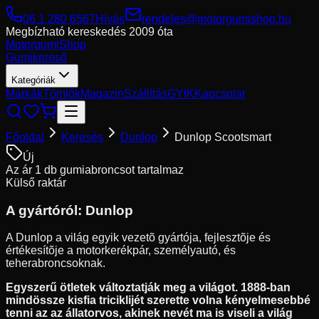
06 1 280 6567
Hívás
rendeles@motorgumishop.hu
Megbízható kereskedés
2009 óta
Motorgumi
Shop
Gumikereső
Kategóriák
Márkák
Tömlők
Magazin
Szállítás
GYIK
Kapcsolat
Főoldal
Keresés
Dunlop
Dunlop Scootsmart
Új
Az ár 1 db gumiabroncsot tartalmaz
Külső raktár
A gyártóról:
Dunlop
A Dunlop a világ egyik vezetõ gyártója, fejlesztõje és
értékesítõje a motorkerékpár, személyautó, és
teherabroncsoknak.
Egyszerű ötletek változtatják meg a világot. 1888-ban
mindössze kisfia triciklijét szerette volna kényelmesebbé
tenni az az állatorvos, akinek nevét ma is viseli a világ