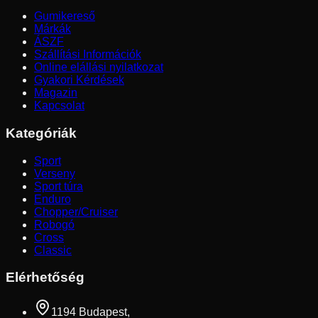
Gumikereső
Márkák
ÁSZF
Szállítási Információk
Online elállási nyilatkozat
Gyakori Kérdések
Magazin
Kapcsolat
Kategóriák
Sport
Verseny
Sport túra
Enduro
Chopper/Cruiser
Robogó
Cross
Classic
Elérhetőség
1194 Budapest,