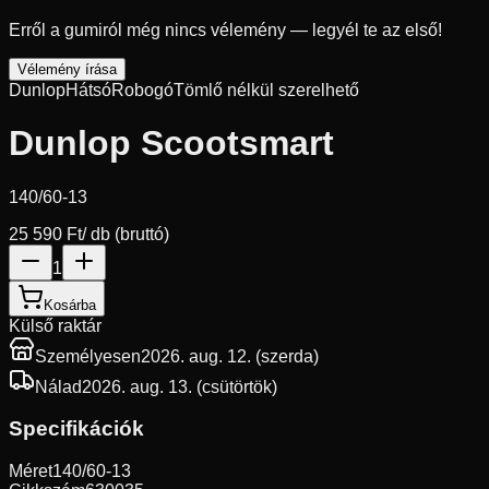
Erről a gumiról még nincs vélemény — legyél te az első!
Vélemény írása
Dunlop
Hátsó
Robogó
Tömlő nélkül szerelhető
Dunlop Scootsmart
140/60-13
25 590 Ft
/ db (bruttó)
1
Kosárba
Külső raktár
Személyesen
2026. aug. 12. (szerda)
Nálad
2026. aug. 13. (csütörtök)
Specifikációk
Méret
140/60-13