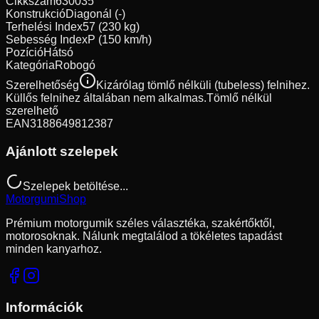
Cikkszám
630035
Konstrukció
Diagonál (-)
Terhelési Index
57 (230 kg)
Sebesség Index
P (150 km/h)
Pozíció
Hátsó
Kategória
Robogó
Szerelhetőség
Kizárólag tömlő nélküli (tubeless) felnihez.
Küllős felnihez általában nem alkalmas.
Tömlő nélkül
szerelhető
EAN
3188649812387
Ajánlott szelepek
Szelepek betöltése...
Motorgumi
Shop
Prémium motorgumik széles választéka, szakértőktől,
motorosoknak. Nálunk megtalálod a tökéletes tapadást
minden kanyarhoz.
Információk