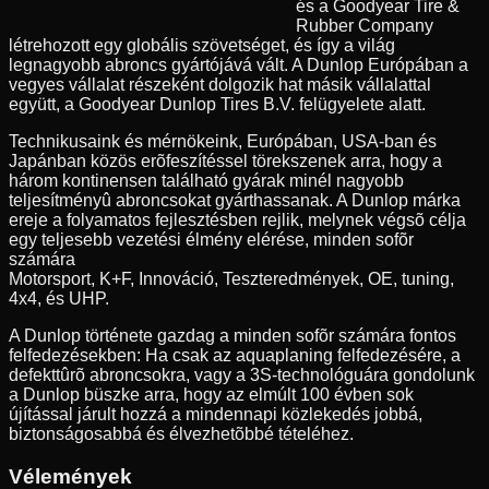
és a Goodyear Tire &
Rubber Company
létrehozott egy globális szövetséget, és így a világ
legnagyobb abroncs gyártójává vált. A Dunlop Európában a
vegyes vállalat részeként dolgozik hat másik vállalattal
együtt, a Goodyear Dunlop Tires B.V. felügyelete alatt.
Technikusaink és mérnökeink, Európában, USA-ban és
Japánban közös erõfeszítéssel törekszenek arra, hogy a
három kontinensen található gyárak minél nagyobb
teljesítményû abroncsokat gyárthassanak. A Dunlop márka
ereje a folyamatos fejlesztésben rejlik, melynek végsõ célja
egy teljesebb vezetési élmény elérése, minden sofõr
számára
Motorsport, K+F, Innováció, Teszteredmények, OE, tuning,
4x4, és UHP.
A Dunlop története gazdag a minden sofõr számára fontos
felfedezésekben: Ha csak az aquaplaning felfedezésére, a
defekttûrõ abroncsokra, vagy a 3S-technológuára gondolunk
a Dunlop büszke arra, hogy az elmúlt 100 évben sok
újítással járult hozzá a mindennapi közlekedés jobbá,
biztonságosabbá és élvezhetõbbé tételéhez.
Vélemények