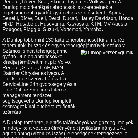
Renault, Rover, Seat, Skoda, Toyota és Volkswagen. A
Dunlop motorkerékpár abroncsok is szerepelnek a
legelismertebb gyártók gyári elsõszereléseként : Aprilia,
Benelli, BMW, Buell, Derbi, Ducati, Harley Davidson, Honda,
HRD, Husaberg, Husqvarna, Kawasaki, KTM, MV Agusta,
Peugeot, Piaggio, Suzuki, Vertemati, Yamaha.
A Dunlop több mint 130 fajta teherabroncsot kínál nehéz
teherautók, buszok és egyéb tehergépjármûvek számára.
Számos ismert tehergépjármû
gyártó Dunlop abroncsokkal
kínálja jármûveit mint pl.: Volvo,
Renault, Scania, DAF, MAN,
Daimler Chrysler és Iveco. A
TruckForce szerviz hálózat, a
ServiceLine 24h gyorssegély és a
FleetOnline Solutions Internet
management rendszer
segítségével a Dunlop komplett
csomagot kínál a teherautó flották
számára.
A Dunlop története jelentõs találmányokban gazdag, melyek
mindegyike a vezetés élményének javítására irányult. Az
aquaplaning (vízen csúszás) jelenségének felfedezése, a