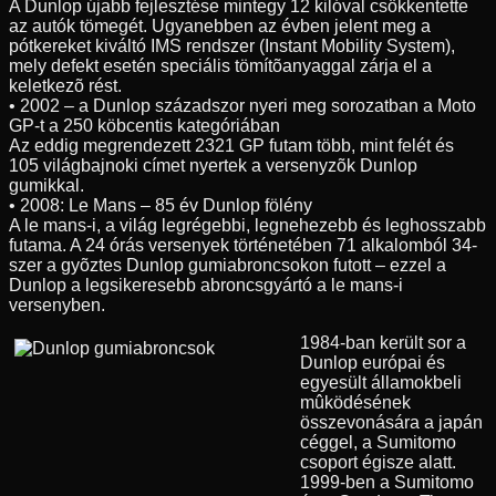
A Dunlop újabb fejlesztése mintegy 12 kilóval csökkentette
az autók tömegét. Ugyanebben az évben jelent meg a
pótkereket kiváltó IMS rendszer (Instant Mobility System),
mely defekt esetén speciális tömítõanyaggal zárja el a
keletkezõ rést.
• 2002 – a Dunlop századszor nyeri meg sorozatban a Moto
GP-t a 250 köbcentis kategóriában
Az eddig megrendezett 2321 GP futam több, mint felét és
105 világbajnoki címet nyertek a versenyzõk Dunlop
gumikkal.
• 2008: Le Mans – 85 év Dunlop fölény
A le mans-i, a világ legrégebbi, legnehezebb és leghosszabb
futama. A 24 órás versenyek történetében 71 alkalomból 34-
szer a gyõztes Dunlop gumiabroncsokon futott – ezzel a
Dunlop a legsikeresebb abroncsgyártó a le mans-i
versenyben.
1984-ban került sor a
Dunlop európai és
egyesült államokbeli
mûködésének
összevonására a japán
céggel, a Sumitomo
csoport égisze alatt.
1999-ben a Sumitomo