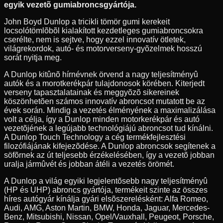
egyik vezetõ gumiabroncsgyártója.
John Boyd Dunlop a tricikli tömör gumi kerekeit
locsolótömlõbõl kialakított kezdetleges gumiabroncsokra
cserélte, nem is sejtve, hogy ezzel innovatív ötletek,
világrekordok, autó- és motorverseny-gyõzelmek hosszú
sorát nyitja meg.
A Dunlop kitûnõ hírnévnek örvend a nagy teljesítményû
autók és a morotkerékpár tulajdonosok körében. Kiterjedt
verseny tapasztalatainak és meggyõzõ sikereinek
köszönhetõen számos innovatív abroncsot mutatott be az
évek során. Mindig a vezetés élményének a maximalizálása
volt a célja, így a Dunlop minden motorkerékpár és autó
vezetõjének a legújabb technológiájú abroncsot tud kínálni.
A Dunlop Touch Technology a cég termékfejlesztési
filozófiájának kifejezõdése. A Dunlop abroncsok segítenek a
söfõrnek az út teljesebb érzékelésében, így a vezetõ jobban
uralja jármûvét és jobban átéli a vezetés örömét.
A Dunlop a világ egyiki legjelentõsebb nagy teljesítményû
(HP és UHP) abroncs gyártója, termékeit szinte az összes
híres autógyár kínálja gyári elsõszerelésként: Alfa Romeo,
Audi, AMG, Aston Martin, BMW, Honda, Jaguar, Mercedes-
Benz, Mitsubishi, Nissan, Opel/Vauxhall, Peugeot, Porsche,