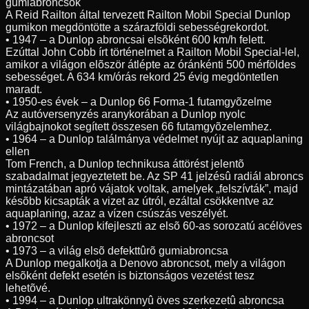
gumiabroncsok
A Reid Railton által tervezett Railton Mobil Special Dunlop
gumikon megdöntötte a szárazföldi sebességrekordot.
• 1947 – a Dunlop abroncsai elsõként 600 km/h felett.
Ezúttal John Cobb írt történelmet a Railton Mobil Special-lel,
amikor a világon elõször átlépte az óránkénti 500 mérföldes
sebességet. A 634 km/órás rekord 25 évig megdöntetlen
maradt.
• 1950-es évek – a Dunlop 66 Forma-1 futamgyõzelme
Az autóversenyzés aranykorában a Dunlop nyolc
világbajnokot segített összesen 66 futamgyõzelemhez.
• 1964 – a Dunlop találmánya védelmet nyújt az aquaplaning
ellen
Tom French, a Dunlop technikusa áttörést jelentõ
szabadalmat jegyeztetett be. Az SP 41 jelzésû radiál abroncs
mintázatában apró vájatok voltak, amelyek „felszívták”, majd
késõbb kicsapták a vizet az útról, ezáltal csökkentve az
aquaplaning, azaz a vízen csúszás veszélyét.
• 1972 – a Dunlop kifejleszti az elsõ 60-as sorozatú acélöves
abroncsot
• 1973 – a világ elsõ defekttûrõ gumiabroncsa
A Dunlop megalkotja a Denovo abroncsot, mely a világon
elsõként defekt esetén is biztonságos vezetést tesz
lehetõvé.
• 1994 – a Dunlop ultrakönnyû öves szerkezetû abroncsa