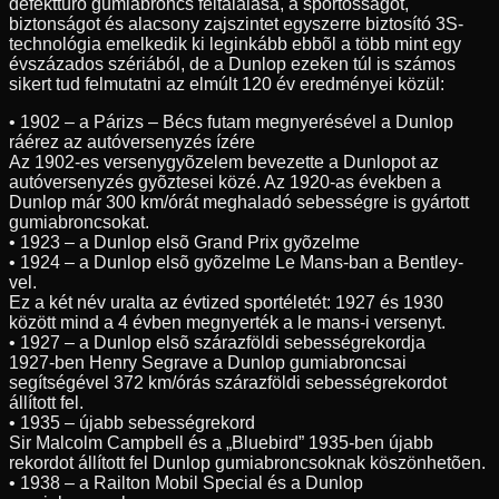
defekttûrõ gumiabroncs feltalálása, a sportosságot,
biztonságot és alacsony zajszintet egyszerre biztosító 3S-
technológia emelkedik ki leginkább ebbõl a több mint egy
évszázados szériából, de a Dunlop ezeken túl is számos
sikert tud felmutatni az elmúlt 120 év eredményei közül:
• 1902 – a Párizs – Bécs futam megnyerésével a Dunlop
ráérez az autóversenyzés ízére
Az 1902-es versenygyõzelem bevezette a Dunlopot az
autóversenyzés gyõztesei közé. Az 1920-as években a
Dunlop már 300 km/órát meghaladó sebességre is gyártott
gumiabroncsokat.
• 1923 – a Dunlop elsõ Grand Prix gyõzelme
• 1924 – a Dunlop elsõ gyõzelme Le Mans-ban a Bentley-
vel.
Ez a két név uralta az évtized sportéletét: 1927 és 1930
között mind a 4 évben megnyerték a le mans-i versenyt.
• 1927 – a Dunlop elsõ szárazföldi sebességrekordja
1927-ben Henry Segrave a Dunlop gumiabroncsai
segítségével 372 km/órás szárazföldi sebességrekordot
állított fel.
• 1935 – újabb sebességrekord
Sir Malcolm Campbell és a „Bluebird” 1935-ben újabb
rekordot állított fel Dunlop gumiabroncsoknak köszönhetõen.
• 1938 – a Railton Mobil Special és a Dunlop