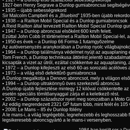
1927-ben Henry Segrave a Dunlop gumiabroncsai segítségével 3
• 1935 – újabb sebességrekord
Sir Malcolm Campbell és a „Bluebird” 1935-ben újabb rekordo
• 1938 – a Railton Mobil Special és a Dunlop gumiabroncsok
A Reid Railton által tervezett Railton Mobil Special Dunlop g
• 1947 – a Dunlop abroncsai elsõként 600 km/h felett.
Ezúttal John Cobb írt történelmet a Railton Mobil Special-lel
• 1950-es évek – a Dunlop 66 Forma-1 futamgyõzelme
Az autóversenyzés aranykorában a Dunlop nyolc világbajnoko
• 1964 – a Dunlop találmánya védelmet nyújt az aquaplaning 
Tom French, a Dunlop technikusa áttörést jelentõ szabadalmat 
kicsapták a vizet az útról, ezáltal csökkentve az aquaplaning,
• 1972 – a Dunlop kifejleszti az elsõ 60-as sorozatú acélöves
• 1973 – a világ elsõ defekttûrõ gumiabroncsa
A Dunlop megalkotja a Denovo abroncsot, mely a világon elsõk
• 1994 – a Dunlop ultrakönnyû öves szerkezetû abroncsa
A Dunlop újabb fejlesztése mintegy 12 kilóval csökkentette az
esetén speciális tömítõanyaggal zárja el a keletkezõ rést.
• 2002 – a Dunlop századszor nyeri meg sorozatban a Moto G
Az eddig megrendezett 2321 GP futam több, mint felét és 105 
• 2008: Le Mans – 85 év Dunlop fölény
A le mans-i, a világ legrégebbi, legnehezebb és leghosszabb 
legsikeresebb abroncsgyártó a le mans-i versenyben.
1984-ban került sor a D