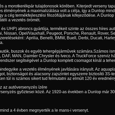
 és a morotkerékpár tulajdonosok körében. Kiterjedt verseny t
tés élményének a maximalizálása volt a célja, így a Dunlop min
y a cég termékfejlesztési filozófiájának kifejezõdése. A Dunlop
átéli a vezetés örömét.
 és UHP) abroncs gyártója, termékeit szinte az összes híres au
, Nissan, Opel/Vauxhall, Peugeot, Porsche, Renault, Rover, S
szereléseként : Aprilia, Benelli, BMW, Buell, Derbi, Ducati, 
a.
erautók, buszok és egyéb tehergépjármûvek számára.
Számos ism
ia, DAF, MAN, Daimler Chrysler és Iveco. A TruckForce szerviz h
endszer segítségével a Dunlop komplett csomagot kínál a teher
indegyike a vezetés élményének javítására irányult. Az aquapl
got, biztonságot és alacsony zajszintet egyszerre biztosító 3S-
n túl is számos sikert tud felmutatni az elmúlt 120 év eredmény
ez az autóversenyzés ízére
rsenyzés gyõztesei közé. Az 1920-as években a Dunlop már 30
t mind a 4 évben megnyerték a le mans-i versenyt.