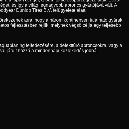
et, és így a világ legnagyobb abroncs gyártójává vált. A
odyear Dunlop Tires B.V. felügyelete alatt.
rekszenek arra, hogy a három kontinensen található gyárak
os fejlesztésben rejlik, melynek végsõ célja egy teljesebb
quaplaning felfedezésére, a defekttûrõ abroncsokra, vagy a
sal járult hozzá a mindennapi közlekedés jobbá,