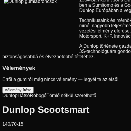
ben a Sumitomo és a Good
Dunlop Európában a vegyes
Technikusaink és mérnök
minél nagyobb teljesítmé
vezetési élmény elérése
Motorsport, K+F, Innovác
A Dunlop története gazda
3S-technológuára gondolu
biztonságosabbá és élvezhetõbbé tételéhez.
Vélemények
Erről a gumiról még nincs vélemény — legyél te az első!
Vélemény írása
Dunlop
Hátsó
Robogó
Tömlő nélkül szerelhető
Dunlop Scootsmart
140/70-15