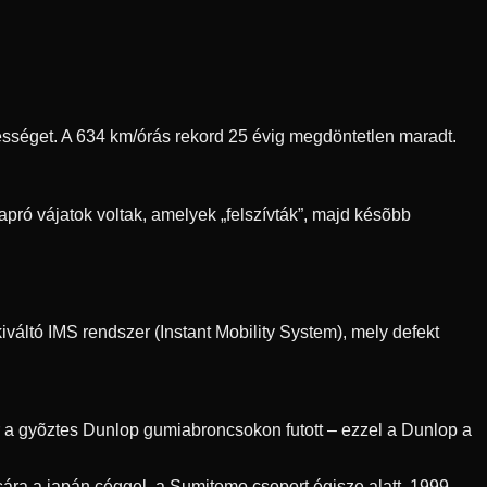
ebességet. A 634 km/órás rekord 25 évig megdöntetlen maradt.
pró vájatok voltak, amelyek „felszívták”, majd késõbb
váltó IMS rendszer (Instant Mobility System), mely defekt
r a gyõztes Dunlop gumiabroncsokon futott – ezzel a Dunlop a
ra a japán céggel, a Sumitomo csoport égisze alatt. 1999-