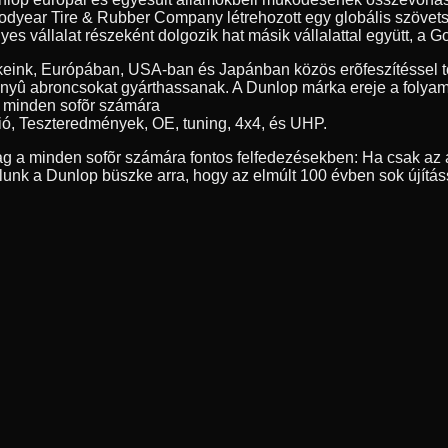
year Tire & Rubber Company létrehozott egy globális szövetség
 vállalat részeként dolgozik hat másik vállalattal együtt, a Go
eink, Európában, USA-ban és Japánban közös erõfeszítéssel tö
nyû abroncsokat gyárthassanak. A Dunlop márka ereje a folyamat
, minden sofõr számára
ió, Teszteredmények, OE, tuning, 4x4, és UHP.
g a minden sofõr számára fontos felfedezésekben: Ha csak az a
nk a Dunlop büszke arra, hogy az elmúlt 100 évben sok újítás