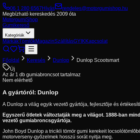
06 1 280 6567
Hívás
rendeles@motorgumishop.hu
Megbízható kereskedés
2009 óta
Motorgumi
Shop
Gumikereső
Kategóriák
Márkák
Tömlők
Magazin
Szállítás
GYIK
Kapcsolat
Főoldal
Keresés
Dunlop
Dunlop Scootsmart
Új
Az ár 1 db gumiabroncsot tartalmaz
Nem elérhető
A gyártóról:
Dunlop
A Dunlop a világ egyik vezetõ gyártója, fejlesztõje és értékes
Egyszerű ötletek változtatják meg a világot. 1888-ban mindö
vezetõ gumiabroncsgyártója.
John Boyd Dunlop a tricikli tömör gumi kerekeit locsolótömlõbõl
motorverseny-gyõzelmek hosszú sorát nyitja meg.