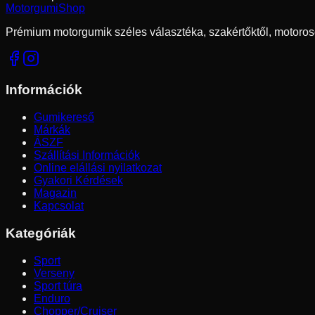
Motorgumi
Shop
Prémium motorgumik széles választéka, szakértőktől, motoros
Információk
Gumikereső
Márkák
ÁSZF
Szállítási Információk
Online elállási nyilatkozat
Gyakori Kérdések
Magazin
Kapcsolat
Kategóriák
Sport
Verseny
Sport túra
Enduro
Chopper/Cruiser