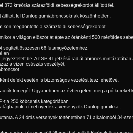
72 km/órás szárazföldi sebességrekordot állított fel.
t állított fel Dunlop gumiabroncsoknak köszönhetõen.
umikon megdöntötte a szárazföldi sebességrekordot.
, amikor a világon elõször átlépte az óránkénti 500 mérföldes s
t segített összesen 66 futamgyõzelemhez.
ellen
jegyeztetett be. Az SP 41 jelzésû radiál abroncs mintázatában a
 azaz a vízen csúszás veszélyét.
 abroncsot
ént defekt esetén is biztonságos vezetést tesz lehetõvé.
 autók tömegét. Ugyanebben az évben jelent meg a pótkereket ki
P-t a 250 köbcentis kategóriában
világbajnoki címet nyertek a versenyzõk Dunlop gumikkal.
futama. A 24 órás versenyek történetében 71 alkalomból 34-sze
unlop európai és egyesült államokbeli mûködésének összevonásá