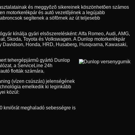
apasztalatainak és meggyõzõ sikereinek köszönhetõen számos
den motorkerékpár és autó vezetõjének a legújabb
 abroncsok segítenek a söfõrnek az út teljesebb
tógyár kínálja gyári elsõszerelésként: Alfa Romeo, Audi, AMG,
eat, Skoda, Toyota és Volkswagen. A Dunlop motorkerékpár
Harley Davidson, Honda, HRD, Husaberg, Husqvarna, Kawasaki,
ert tehergépjármû gyártó Dunlop
álózat, a ServiceLine 24h
autó flották számára.
aning (vízen csúszás) jelenségének
technológia emelkedik ki leginkább
ei közül:
0 km/órát meghaladó sebességre is