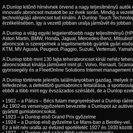
A Dunlop kitûnõ hírnévnek örvend a nagy teljesítményû autók
innovatív abroncsot mutatott be az évek során. Mindig a veze
technológiájú abroncsot tud kínálni. A Dunlop Touch Technolog
érzékelésében, így a vezetõ jobban uralja jármûvét és jobban 
A Dunlop a világ egyiki legjelentõsebb nagy teljesítményû (HP
Aston Martin, BMW, Honda, Jaguar, Mercedes-Benz, Mitsubishi
abroncsok is szerepelnek a legelismertebb gyártók gyári elsõ
KTM, MV Agusta, Peugeot, Piaggio, Suzuki, Vertemati, Yamah
A Dunlop több mint 130 fajta teherabroncsot kínál nehéz teh
abroncsokkal kínálja jármûveit mint pl.: Volvo, Renault, Scan
gyorssegély és a FleetOnline Solutions Internet management r
A Dunlop története jelentõs találmányokban gazdag, melyek m
felfedezése, a defekttûrõ gumiabroncs feltalálása, a sportossá
ebbõl a több mint egy évszázados szériából, de a Dunlop ezeke
• 1902 – a Párizs – Bécs futam megnyerésével a Dunlop ráér
Az 1902-es versenygyõzelem bevezette a Dunlopot az autóve
gyártott gumiabroncsokat.
• 1923 – a Dunlop elsõ Grand Prix gyõzelme
• 1924 – a Dunlop elsõ gyõzelme Le Mans-ban a Bentley-vel.
Ez a két név uralta az évtized sportéletét: 1927 és 1930 közöt
• 1927 – a Dunlop elsõ szárazföldi sebességrekordja