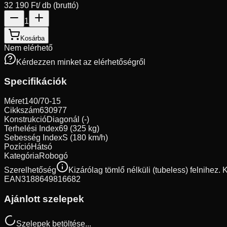
32 190 Ft
/ db (bruttó)
1
Kosárba
Nem elérhető
Kérdezzen minket az elérhetőségről
Specifikációk
Méret
140/70-15
Cikkszám
630977
Konstrukció
Diagonál (-)
Terhelési Index
69 (325 kg)
Sebesség Index
S (180 km/h)
Pozíció
Hátsó
Kategória
Robogó
Szerelhetőség
Kizárólag tömlő nélküli (tubeless) felnihez.
EAN
3188649816682
Ajánlott szelepek
Szelepek betöltése...