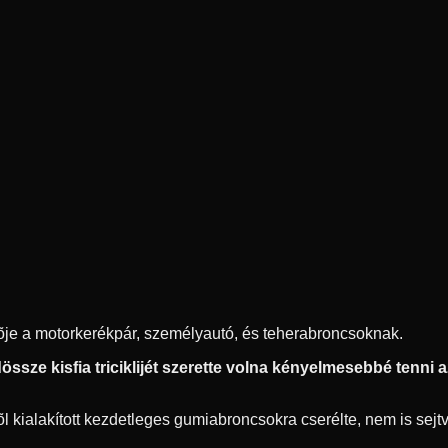
ítõje a motorkerékpár, személyautó, és teherabroncsoknak.
ssze kisfia triciklijét szerette volna kényelmesebbé tenni az 
 kialakított kezdetleges gumiabroncsokra cserélte, nem is sejtve