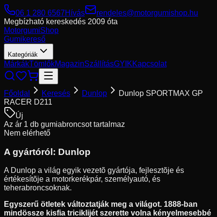
06 1 280 6567
Hívás
rendeles@motorgumishop.hu
Megbízható kereskedés
2009 óta
Motorgumi
Shop
Gumikereső
Kategóriák
Márkák
Tömlők
Magazin
Szállítás
GYIK
Kapcsolat
Főoldal
Keresés
Dunlop
Dunlop SPORTMAX GP
RACER D211
Új
Az ár 1 db gumiabroncsot tartalmaz
Nem elérhető
A gyártóról:
Dunlop
A Dunlop a világ egyik vezetõ gyártója, fejlesztõje és
értékesítõje a motorkerékpár, személyautó, és
teherabroncsoknak.
Egyszerű ötletek változtatják meg a világot. 1888-ban
mindössze kisfia triciklijét szerette volna kényelmesebbé