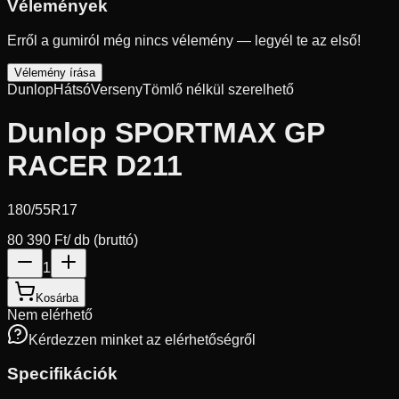
Vélemények
Erről a gumiról még nincs vélemény — legyél te az első!
Vélemény írása
Dunlop
Hátsó
Verseny
Tömlő nélkül szerelhető
Dunlop SPORTMAX GP
RACER D211
180/55R17
80 390 Ft
/ db (bruttó)
1
Kosárba
Nem elérhető
Kérdezzen minket az elérhetőségről
Specifikációk