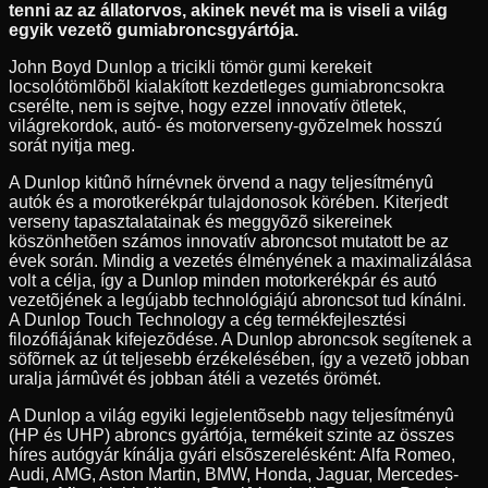
tenni az az állatorvos, akinek nevét ma is viseli a világ
egyik vezetõ gumiabroncsgyártója.
John Boyd Dunlop a tricikli tömör gumi kerekeit
locsolótömlõbõl kialakított kezdetleges gumiabroncsokra
cserélte, nem is sejtve, hogy ezzel innovatív ötletek,
világrekordok, autó- és motorverseny-gyõzelmek hosszú
sorát nyitja meg.
A Dunlop kitûnõ hírnévnek örvend a nagy teljesítményû
autók és a morotkerékpár tulajdonosok körében. Kiterjedt
verseny tapasztalatainak és meggyõzõ sikereinek
köszönhetõen számos innovatív abroncsot mutatott be az
évek során. Mindig a vezetés élményének a maximalizálása
volt a célja, így a Dunlop minden motorkerékpár és autó
vezetõjének a legújabb technológiájú abroncsot tud kínálni.
A Dunlop Touch Technology a cég termékfejlesztési
filozófiájának kifejezõdése. A Dunlop abroncsok segítenek a
söfõrnek az út teljesebb érzékelésében, így a vezetõ jobban
uralja jármûvét és jobban átéli a vezetés örömét.
A Dunlop a világ egyiki legjelentõsebb nagy teljesítményû
(HP és UHP) abroncs gyártója, termékeit szinte az összes
híres autógyár kínálja gyári elsõszerelésként: Alfa Romeo,
Audi, AMG, Aston Martin, BMW, Honda, Jaguar, Mercedes-