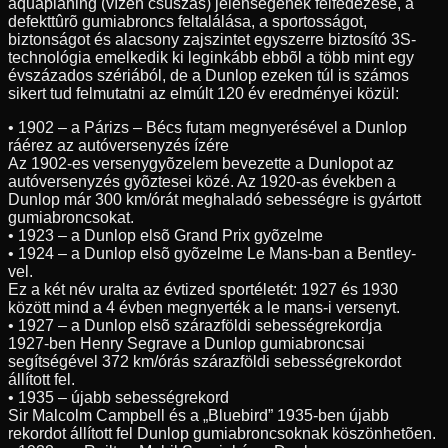
aquaplaning (vízen csúszás) jelenségének felfedezése, a
defekttûrõ gumiabroncs feltalálása, a sportosságot,
biztonságot és alacsony zajszintet egyszerre biztosító 3S-
technológia emelkedik ki leginkább ebbõl a több mint egy
évszázados szériából, de a Dunlop ezeken túl is számos
sikert tud felmutatni az elmúlt 120 év eredményei közül:
• 1902 – a Párizs – Bécs futam megnyerésével a Dunlop
ráérez az autóversenyzés ízére
Az 1902-es versenygyõzelem bevezette a Dunlopot az
autóversenyzés gyõztesei közé. Az 1920-as években a
Dunlop már 300 km/órát meghaladó sebességre is gyártott
gumiabroncsokat.
• 1923 – a Dunlop elsõ Grand Prix gyõzelme
• 1924 – a Dunlop elsõ gyõzelme Le Mans-ban a Bentley-
vel.
Ez a két név uralta az évtized sportéletét: 1927 és 1930
között mind a 4 évben megnyerték a le mans-i versenyt.
• 1927 – a Dunlop elsõ szárazföldi sebességrekordja
1927-ben Henry Segrave a Dunlop gumiabroncsai
segítségével 372 km/órás szárazföldi sebességrekordot
állított fel.
• 1935 – újabb sebességrekord
Sir Malcolm Campbell és a „Bluebird” 1935-ben újabb
rekordot állított fel Dunlop gumiabroncsoknak köszönhetõen.