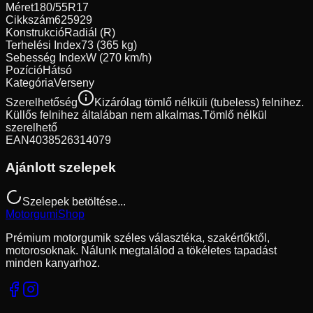
Méret
180/55R17
Cikkszám
625929
Konstrukció
Radiál (R)
Terhelési Index
73 (365 kg)
Sebesség Index
W (270 km/h)
Pozíció
Hátsó
Kategória
Verseny
Szerelhetőség
Kizárólag tömlő nélküli (tubeless) felnihez.
Küllős felnihez általában nem alkalmas.
Tömlő nélkül
szerelhető
EAN
4038526314079
Ajánlott szelepek
Szelepek betöltése...
Motorgumi
Shop
Prémium motorgumik széles választéka, szakértőktől,
motorosoknak. Nálunk megtalálod a tökéletes tapadást
minden kanyarhoz.