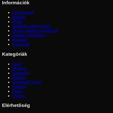
Információk
Gumikereső
Márkák
ÁSZF
Szállítási Információk
Online elállási nyilatkozat
Gyakori Kérdések
Magazin
Kapcsolat
Kategóriák
Sport
Verseny
Sport túra
Enduro
Chopper/Cruiser
Robogó
Cross
Classic
Elérhetőség