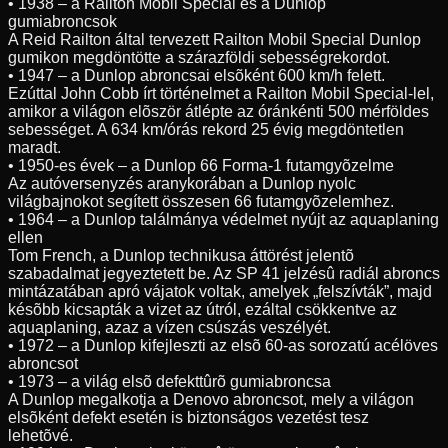
• 1938 – a Railton Mobil Special és a Dunlop
gumiabroncsok
A Reid Railton által tervezett Railton Mobil Special Dunlop
gumikon megdöntötte a szárazföldi sebességrekordot.
• 1947 – a Dunlop abroncsai elsõként 600 km/h felett.
Ezúttal John Cobb írt történelmet a Railton Mobil Special-lel,
amikor a világon elõször átlépte az óránkénti 500 mérföldes
sebességet. A 634 km/órás rekord 25 évig megdöntetlen
maradt.
• 1950-es évek – a Dunlop 66 Forma-1 futamgyõzelme
Az autóversenyzés aranykorában a Dunlop nyolc
világbajnokot segített összesen 66 futamgyõzelemhez.
• 1964 – a Dunlop találmánya védelmet nyújt az aquaplaning
ellen
Tom French, a Dunlop technikusa áttörést jelentõ
szabadalmat jegyeztetett be. Az SP 41 jelzésû radiál abroncs
mintázatában apró vájatok voltak, amelyek „felszívták”, majd
késõbb kicsapták a vizet az útról, ezáltal csökkentve az
aquaplaning, azaz a vízen csúszás veszélyét.
• 1972 – a Dunlop kifejleszti az elsõ 60-as sorozatú acélöves
abroncsot
• 1973 – a világ elsõ defekttûrõ gumiabroncsa
A Dunlop megalkotja a Denovo abroncsot, mely a világon
elsõként defekt esetén is biztonságos vezetést tesz
lehetõvé.