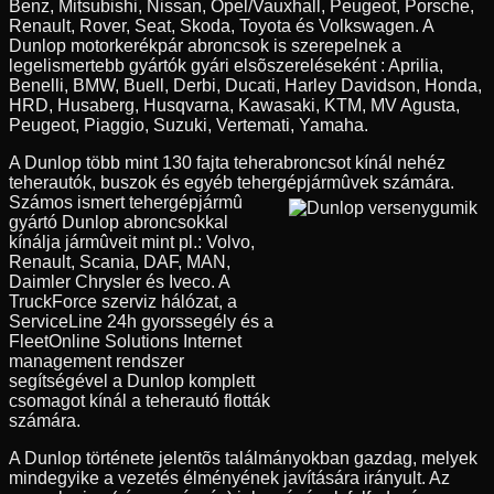
Benz, Mitsubishi, Nissan, Opel/Vauxhall, Peugeot, Porsche,
Renault, Rover, Seat, Skoda, Toyota és Volkswagen. A
Dunlop motorkerékpár abroncsok is szerepelnek a
legelismertebb gyártók gyári elsõszereléseként : Aprilia,
Benelli, BMW, Buell, Derbi, Ducati, Harley Davidson, Honda,
HRD, Husaberg, Husqvarna, Kawasaki, KTM, MV Agusta,
Peugeot, Piaggio, Suzuki, Vertemati, Yamaha.
A Dunlop több mint 130 fajta teherabroncsot kínál nehéz
teherautók, buszok és egyéb tehergépjármûvek számára.
Számos ismert tehergépjármû
gyártó Dunlop abroncsokkal
kínálja jármûveit mint pl.: Volvo,
Renault, Scania, DAF, MAN,
Daimler Chrysler és Iveco. A
TruckForce szerviz hálózat, a
ServiceLine 24h gyorssegély és a
FleetOnline Solutions Internet
management rendszer
segítségével a Dunlop komplett
csomagot kínál a teherautó flották
számára.
A Dunlop története jelentõs találmányokban gazdag, melyek
mindegyike a vezetés élményének javítására irányult. Az