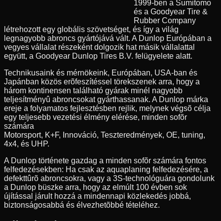
1999-ben a Sumitomo
és a Goodyear Tire &
Rubber Company
létrehozott egy globális szövetséget, és így a világ
legnagyobb abroncs gyártójává vált. A Dunlop Európában a
vegyes vállalat részeként dolgozik hat másik vállalattal
együtt, a Goodyear Dunlop Tires B.V. felügyelete alatt.
Technikusaink és mérnökeink, Európában, USA-ban és
Japánban közös erõfeszítéssel törekszenek arra, hogy a
három kontinensen található gyárak minél nagyobb
teljesítményû abroncsokat gyárthassanak. A Dunlop márka
ereje a folyamatos fejlesztésben rejlik, melynek végsõ célja
egy teljesebb vezetési élmény elérése, minden sofõr
számára
Motorsport, K+F, Innováció, Teszteredmények, OE, tuning,
4x4, és UHP.
A Dunlop története gazdag a minden sofõr számára fontos
felfedezésekben: Ha csak az aquaplaning felfedezésére, a
defekttûrõ abroncsokra, vagy a 3S-technológuára gondolunk
a Dunlop büszke arra, hogy az elmúlt 100 évben sok
újítással járult hozzá a mindennapi közlekedés jobbá,
biztonságosabbá és élvezhetõbbé tételéhez.