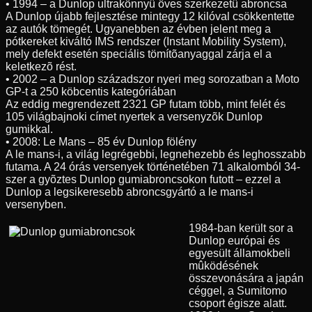
• 1994 – a Dunlop ultrakönnyû öves szerkezetû abroncsa
A Dunlop újabb fejlesztése mintegy 12 kilóval csökkentette
az autók tömegét. Ugyanebben az évben jelent meg a
pótkereket kiváltó IMS rendszer (Instant Mobility System),
mely defekt esetén speciális tömítõanyaggal zárja el a
keletkezõ rést.
• 2002 – a Dunlop századszor nyeri meg sorozatban a Moto
GP-t a 250 köbcentis kategóriában
Az eddig megrendezett 2321 GP futam több, mint felét és
105 világbajnoki címet nyertek a versenyzõk Dunlop
gumikkal.
• 2008: Le Mans – 85 év Dunlop fölény
A le mans-i, a világ legrégebbi, legnehezebb és leghosszabb
futama. A 24 órás versenyek történetében 71 alkalomból 34-
szer a gyõztes Dunlop gumiabroncsokon futott – ezzel a
Dunlop a legsikeresebb abroncsgyártó a le mans-i
versenyben.
1984-ban került sor a
Dunlop európai és
egyesült államokbeli
mûködésének
összevonására a japán
céggel, a Sumitomo
csoport égisze alatt.