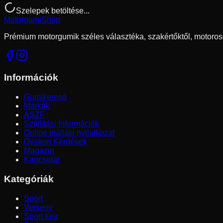
Szelepek betöltése...
Motorgumi
Shop
Prémium motorgumik széles választéka, szakértőktől, motoros
Információk
Gumikereső
Márkák
ÁSZF
Szállítási Információk
Online elállási nyilatkozat
Gyakori Kérdések
Magazin
Kapcsolat
Kategóriák
Sport
Verseny
Sport túra