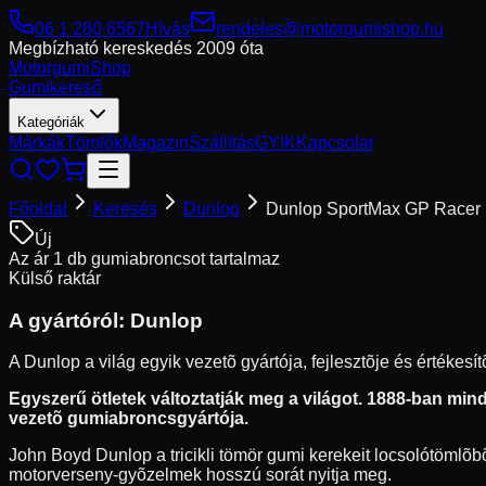
06 1 280 6567
Hívás
rendeles@motorgumishop.hu
Megbízható kereskedés
2009 óta
Motorgumi
Shop
Gumikereső
Kategóriák
Márkák
Tömlők
Magazin
Szállítás
GYIK
Kapcsolat
Főoldal
Keresés
Dunlop
Dunlop SportMax GP Racer
Új
Az ár 1 db gumiabroncsot tartalmaz
Külső raktár
A gyártóról:
Dunlop
A Dunlop a világ egyik vezetõ gyártója, fejlesztõje és értékes
Egyszerű ötletek változtatják meg a világot. 1888-ban mindö
vezetõ gumiabroncsgyártója.
John Boyd Dunlop a tricikli tömör gumi kerekeit locsolótömlõbõl
motorverseny-gyõzelmek hosszú sorát nyitja meg.