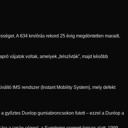
ebességet. A 634 km/órás rekord 25 évig megdöntetlen maradt.
pró vájatok voltak, amelyek „felszívták”, majd késõbb
váltó IMS rendszer (Instant Mobility System), mely defekt
r a gyõztes Dunlop gumiabroncsokon futott – ezzel a Dunlop a
ra a japán céggel, a Sumitomo csoport égisze alatt. 1999-