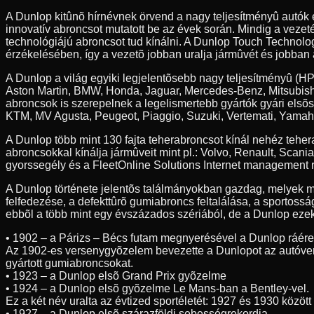
A Dunlop kitûnõ hírnévnek örvend a nagy teljesítményû autók
innovatív abroncsot mutatott be az évek során. Mindig a veze
technológiájú abroncsot tud kínálni. A Dunlop Touch Technolog
érzékelésében, így a vezetõ jobban uralja jármûvét és jobban 
A Dunlop a világ egyiki legjelentõsebb nagy teljesítményû (HP
Aston Martin, BMW, Honda, Jaguar, Mercedes-Benz, Mitsubishi
abroncsok is szerepelnek a legelismertebb gyártók gyári elsõ
KTM, MV Agusta, Peugeot, Piaggio, Suzuki, Vertemati, Yamah
A Dunlop több mint 130 fajta teherabroncsot kínál nehéz teh
abroncsokkal kínálja jármûveit mint pl.: Volvo, Renault, Scan
gyorssegély és a FleetOnline Solutions Internet management r
A Dunlop története jelentõs találmányokban gazdag, melyek m
felfedezése, a defekttûrõ gumiabroncs feltalálása, a sportossá
ebbõl a több mint egy évszázados szériából, de a Dunlop ezeke
• 1902 – a Párizs – Bécs futam megnyerésével a Dunlop ráér
Az 1902-es versenygyõzelem bevezette a Dunlopot az autóve
gyártott gumiabroncsokat.
• 1923 – a Dunlop elsõ Grand Prix gyõzelme
• 1924 – a Dunlop elsõ gyõzelme Le Mans-ban a Bentley-vel.
Ez a két név uralta az évtized sportéletét: 1927 és 1930 közöt
• 1927 – a Dunlop elsõ szárazföldi sebességrekordja