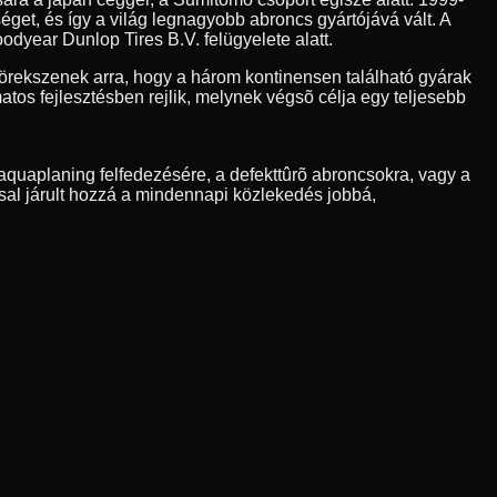
et, és így a világ legnagyobb abroncs gyártójává vált. A
odyear Dunlop Tires B.V. felügyelete alatt.
rekszenek arra, hogy a három kontinensen található gyárak
os fejlesztésben rejlik, melynek végsõ célja egy teljesebb
quaplaning felfedezésére, a defekttûrõ abroncsokra, vagy a
sal járult hozzá a mindennapi közlekedés jobbá,