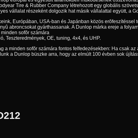
year Tire & Rubber Company létrehozott egy globális szövetség
 vállalat részeként dolgozik hat másik vállalattal együtt, a Go
eink, Európában, USA-ban és Japánban közös erõfeszítéssel tö
nyû abroncsokat gyárthassanak. A Dunlop márka ereje a folyamat
, minden sofõr számára
ió, Teszteredmények, OE, tuning, 4x4, és UHP.
g a minden sofõr számára fontos felfedezésekben: Ha csak az a
nk a Dunlop büszke arra, hogy az elmúlt 100 évben sok újítás
D212