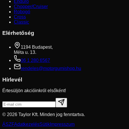
Enduro
Chopper/Cruiser
Robogó
Cross
Classic
Elérhetőség
1194 Budapest,
Méta u. 13.
06 1 280 6567
rendeles@motorgumishop.hu
Hírlevél
Értesüljön akcióinkról elsőként!
©
2026
Taylor Kft. Minden jog fenntartva.
ÁSZF
Adatkezelés
Sütik
Impresszum