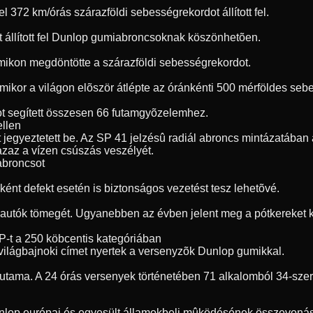
72 km/órás szárazföldi sebességrekordot állított fel.
t állított fel Dunlop gumiabroncsoknak köszönhetõen.
umikon megdöntötte a szárazföldi sebességrekordot.
, amikor a világon elõször átlépte az óránkénti 500 mérföldes s
t segített összesen 66 futamgyõzelemhez.
ellen
jegyeztetett be. Az SP 41 jelzésû radiál abroncs mintázatában a
 azaz a vízen csúszás veszélyét.
 abroncsot
ént defekt esetén is biztonságos vezetést tesz lehetõvé.
 autók tömegét. Ugyanebben az évben jelent meg a pótkereket ki
P-t a 250 köbcentis kategóriában
világbajnoki címet nyertek a versenyzõk Dunlop gumikkal.
futama. A 24 órás versenyek történetében 71 alkalomból 34-sze
unlop európai és egyesült államokbeli mûködésének összevonásá