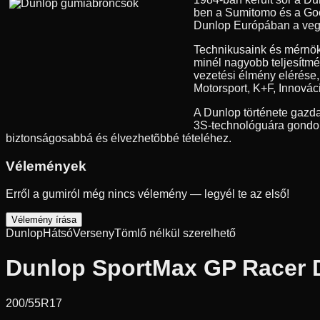
ben a Sumitomo és a Good
Dunlop Európában a vegyes
Technikusaink és mérnök
minél nagyobb teljesítmé
vezetési élmény elérése
Motorsport, K+F, Innovác
A Dunlop története gazda
3S-technológuára gondolu
biztonságosabbá és élvezhetõbbé tételéhez.
Vélemények
Erről a gumiról még nincs vélemény — legyél te az első!
Vélemény írása
Dunlop
Hátsó
Verseny
Tömlő nélkül szerelhető
Dunlop SportMax GP Racer 
200/55R17