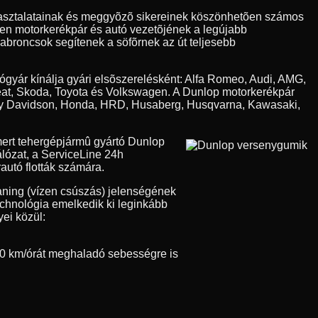
apasztalatainak és meggyõzõ sikereinek köszönhetõen számos
den motorkerékpár és autó vezetõjének a legújabb
 abroncsok segítenek a söfõrnek az út teljesebb
tógyár kínálja gyári elsõszerelésként: Alfa Romeo, Audi, AMG,
eat, Skoda, Toyota és Volkswagen. A Dunlop motorkerékpár
Harley Davidson, Honda, HRD, Husaberg, Husqvarna, Kawasaki,
ert tehergépjármû gyártó Dunlop
álózat, a ServiceLine 24h
autó flották számára.
aning (vízen csúszás) jelenségének
technológia emelkedik ki leginkább
ei közül:
0 km/órát meghaladó sebességre is