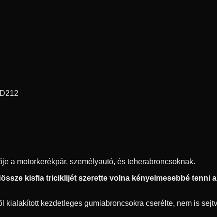
 D212
ítõje a motorkerékpár, személyautó, és teherabroncsoknak.
ssze kisfia triciklijét szerette volna kényelmesebbé tenni az 
 kialakított kezdetleges gumiabroncsokra cserélte, nem is sejtve