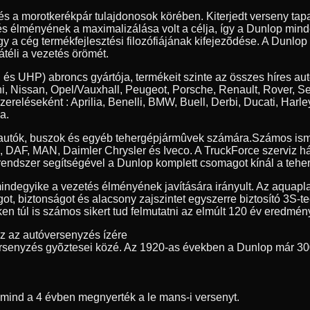
 és a morotkerékpár tulajdonosok körében. Kiterjedt verseny t
tés élményének a maximalizálása volt a célja, így a Dunlop min
y a cég termékfejlesztési filozófiájának kifejezõdése. A Dunlop
átéli a vezetés örömét.
 és UHP) abroncs gyártója, termékeit szinte az összes híres au
, Nissan, Opel/Vauxhall, Peugeot, Porsche, Renault, Rover, S
szereléseként : Aprilia, Benelli, BMW, Buell, Derbi, Ducati, 
a.
erautók, buszok és egyéb tehergépjármûvek számára.
Számos ism
ia, DAF, MAN, Daimler Chrysler és Iveco. A TruckForce szerviz h
endszer segítségével a Dunlop komplett csomagot kínál a teher
indegyike a vezetés élményének javítására irányult. Az aquapl
got, biztonságot és alacsony zajszintet egyszerre biztosító 3S-
n túl is számos sikert tud felmutatni az elmúlt 120 év eredmény
ez az autóversenyzés ízére
rsenyzés gyõztesei közé. Az 1920-as években a Dunlop már 30
t mind a 4 évben megnyerték a le mans-i versenyt.