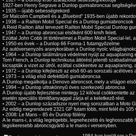
1927-ben Henry Segrave a Dunlop gumiabroncsai segítségével 3
• 1935 – újabb sebességrekord
Sir Malcolm Campbell és a „Bluebird” 1935-ben újabb rekordo
• 1938 – a Railton Mobil Special és a Dunlop gumiabroncsok
A Reid Railton által tervezett Railton Mobil Special Dunlop g
• 1947 – a Dunlop abroncsai elsõként 600 km/h felett.
Ezúttal John Cobb írt történelmet a Railton Mobil Special-lel
• 1950-es évek – a Dunlop 66 Forma-1 futamgyõzelme
Az autóversenyzés aranykorában a Dunlop nyolc világbajnoko
• 1964 – a Dunlop találmánya védelmet nyújt az aquaplaning 
Tom French, a Dunlop technikusa áttörést jelentõ szabadalmat 
kicsapták a vizet az útról, ezáltal csökkentve az aquaplaning,
• 1972 – a Dunlop kifejleszti az elsõ 60-as sorozatú acélöves
• 1973 – a világ elsõ defekttûrõ gumiabroncsa
A Dunlop megalkotja a Denovo abroncsot, mely a világon elsõk
• 1994 – a Dunlop ultrakönnyû öves szerkezetû abroncsa
A Dunlop újabb fejlesztése mintegy 12 kilóval csökkentette az
esetén speciális tömítõanyaggal zárja el a keletkezõ rést.
• 2002 – a Dunlop századszor nyeri meg sorozatban a Moto G
Az eddig megrendezett 2321 GP futam több, mint felét és 105 
• 2008: Le Mans – 85 év Dunlop fölény
A le mans-i, a világ legrégebbi, legnehezebb és leghosszabb 
legsikeresebb abroncsgyártó a le mans-i versenyben.
1984-ban került sor a D