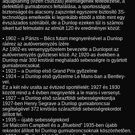
aquaplaning (vízen csúszás) jelenségének felfedezése, a
defekttûrõ gumiabroncs feltalálása, a sportosságot,
biztonságot és alacsony zajszintet egyszerre biztosító 3S-
technológia emelkedik ki leginkább ebbõl a több mint egy
évszázados szériából, de a Dunlop ezeken túl is számos
sikert tud felmutatni az elmúlt 120 év eredményei közül:
• 1902 – a Párizs – Bécs futam megnyerésével a Dunlop
ráérez az autóversenyzés ízére
Az 1902-es versenygyõzelem bevezette a Dunlopot az
autóversenyzés gyõztesei közé. Az 1920-as években a
Dunlop már 300 km/órát meghaladó sebességre is gyártott
gumiabroncsokat.
• 1923 – a Dunlop elsõ Grand Prix gyõzelme
• 1924 – a Dunlop elsõ gyõzelme Le Mans-ban a Bentley-
vel.
Ez a két név uralta az évtized sportéletét: 1927 és 1930
között mind a 4 évben megnyerték a le mans-i versenyt.
• 1927 – a Dunlop elsõ szárazföldi sebességrekordja
1927-ben Henry Segrave a Dunlop gumiabroncsai
segítségével 372 km/órás szárazföldi sebességrekordot
állított fel.
• 1935 – újabb sebességrekord
Sir Malcolm Campbell és a „Bluebird” 1935-ben újabb
rekordot állított fel Dunlop gumiabroncsoknak köszönhetõen.