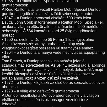
• 1938 – a Railton Mobil Special és a Dunlop
gumiabroncsok
A Reid Railton által tervezett Railton Mobil Special Dunlop
gumikon megdöntötte a szárazföldi sebességrekordot.
• 1947 – a Dunlop abroncsai elsõként 600 km/h felett.
Ezúttal John Cobb írt történelmet a Railton Mobil Special-lel,
amikor a világon elõször átlépte az óránkénti 500 mérföldes
sebességet. A 634 km/órás rekord 25 évig megdöntetlen
maradt.
• 1950-es évek – a Dunlop 66 Forma-1 futamgyõzelme
Az autóversenyzés aranykorában a Dunlop nyolc
világbajnokot segített összesen 66 futamgyõzelemhez.
• 1964 – a Dunlop találmánya védelmet nyújt az aquaplaning
ellen
Tom French, a Dunlop technikusa áttörést jelentõ
szabadalmat jegyeztetett be. Az SP 41 jelzésû radiál abroncs
mintázatában apró vájatok voltak, amelyek „felszívták”, majd
késõbb kicsapták a vizet az útról, ezáltal csökkentve az
aquaplaning, azaz a vízen csúszás veszélyét.
• 1972 – a Dunlop kifejleszti az elsõ 60-as sorozatú acélöves
abroncsot
• 1973 – a világ elsõ defekttûrõ gumiabroncsa
A Dunlop megalkotja a Denovo abroncsot, mely a világon
elsõként defekt esetén is biztonságos vezetést tesz
lehetõvé.