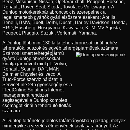
Benz, Mitsubishi, Nissan, Opel/Vauxhall, Peugeot, Porsche,
Renault, Rover, Seat, Skoda, Toyota és Volkswagen. A
Dunlop motorkerékpár abroncsok is szerepelnek a
legelismertebb gyártók gyári elsõszereléseként : Aprilia,
Benelli, BMW, Buell, Derbi, Ducati, Harley Davidson, Honda,
HRD, Husaberg, Husqvarna, Kawasaki, KTM, MV Agusta,
Peugeot, Piaggio, Suzuki, Vertemati, Yamaha.
A Dunlop több mint 130 fajta teherabroncsot kínál nehéz
teherautók, buszok és egyéb tehergépjármûvek számára.
Számos ismert tehergépjármû
gyártó Dunlop abroncsokkal
kínálja jármûveit mint pl.: Volvo,
Renault, Scania, DAF, MAN,
Daimler Chrysler és Iveco. A
TruckForce szerviz hálózat, a
ServiceLine 24h gyorssegély és a
FleetOnline Solutions Internet
management rendszer
segítségével a Dunlop komplett
csomagot kínál a teherautó flották
számára.
A Dunlop története jelentõs találmányokban gazdag, melyek
mindegyike a vezetés élményének javítására irányult. Az