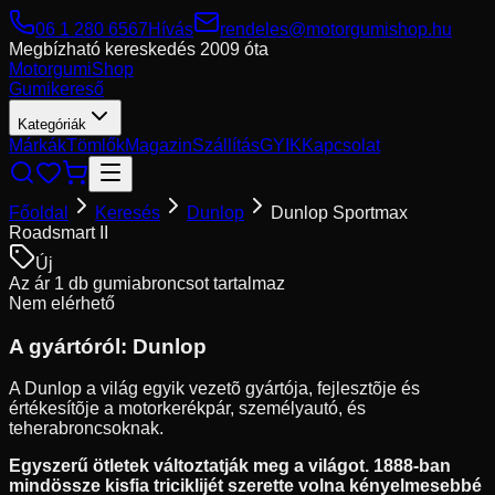
06 1 280 6567
Hívás
rendeles@motorgumishop.hu
Megbízható kereskedés
2009 óta
Motorgumi
Shop
Gumikereső
Kategóriák
Márkák
Tömlők
Magazin
Szállítás
GYIK
Kapcsolat
Főoldal
Keresés
Dunlop
Dunlop Sportmax
Roadsmart II
Új
Az ár 1 db gumiabroncsot tartalmaz
Nem elérhető
A gyártóról:
Dunlop
A Dunlop a világ egyik vezetõ gyártója, fejlesztõje és
értékesítõje a motorkerékpár, személyautó, és
teherabroncsoknak.
Egyszerű ötletek változtatják meg a világot. 1888-ban
mindössze kisfia triciklijét szerette volna kényelmesebbé