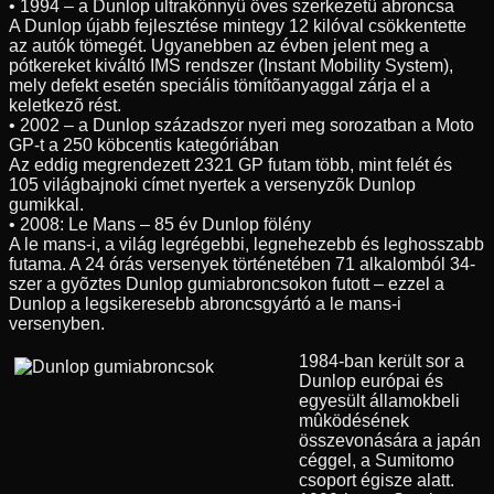
• 1994 – a Dunlop ultrakönnyû öves szerkezetû abroncsa
A Dunlop újabb fejlesztése mintegy 12 kilóval csökkentette
az autók tömegét. Ugyanebben az évben jelent meg a
pótkereket kiváltó IMS rendszer (Instant Mobility System),
mely defekt esetén speciális tömítõanyaggal zárja el a
keletkezõ rést.
• 2002 – a Dunlop századszor nyeri meg sorozatban a Moto
GP-t a 250 köbcentis kategóriában
Az eddig megrendezett 2321 GP futam több, mint felét és
105 világbajnoki címet nyertek a versenyzõk Dunlop
gumikkal.
• 2008: Le Mans – 85 év Dunlop fölény
A le mans-i, a világ legrégebbi, legnehezebb és leghosszabb
futama. A 24 órás versenyek történetében 71 alkalomból 34-
szer a gyõztes Dunlop gumiabroncsokon futott – ezzel a
Dunlop a legsikeresebb abroncsgyártó a le mans-i
versenyben.
1984-ban került sor a
Dunlop európai és
egyesült államokbeli
mûködésének
összevonására a japán
céggel, a Sumitomo
csoport égisze alatt.