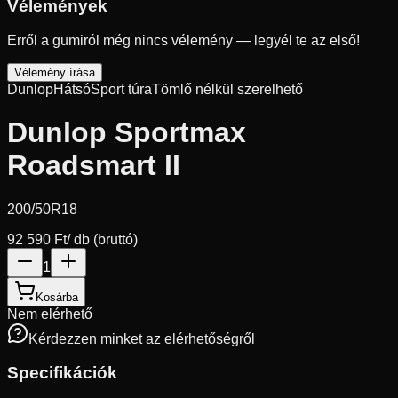
Vélemények
Erről a gumiról még nincs vélemény — legyél te az első!
Vélemény írása
Dunlop
Hátsó
Sport túra
Tömlő nélkül szerelhető
Dunlop Sportmax
Roadsmart II
200/50R18
92 590 Ft
/ db (bruttó)
1
Kosárba
Nem elérhető
Kérdezzen minket az elérhetőségről
Specifikációk