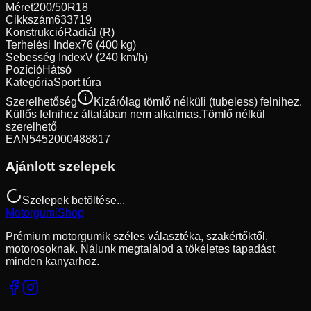
Méret
200/50R18
Cikkszám
633719
Konstrukció
Radiál (R)
Terhelési Index
76 (400 kg)
Sebesség Index
V (240 km/h)
Pozíció
Hátsó
Kategória
Sport túra
Szerelhetőség
Kizárólag tömlő nélküli (tubeless) felnihez.
Küllős felnihez általában nem alkalmas.
Tömlő nélkül
szerelhető
EAN
5452000488817
Ajánlott szelepek
Szelepek betöltése...
Motorgumi
Shop
Prémium motorgumik széles választéka, szakértőktől,
motorosoknak. Nálunk megtalálod a tökéletes tapadást
minden kanyarhoz.