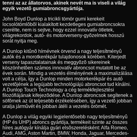
tenni az az állatorvos, akinek nevét ma is viseli a világ
egyik vezetõ gumiabroncsgyártója.
John Boyd Dunlop a tricikli tömör gumi kerekeit
locsolótömlõbõl kialakított kezdetleges gumiabroncsokra
cserélte, nem is sejtve, hogy ezzel innovatív ötletek,
világrekordok, autó- és motorverseny-gyõzelmek hosszú
sorát nyitja meg.
A Dunlop kitûnõ hírnévnek örvend a nagy teljesítményû
autók és a morotkerékpár tulajdonosok körében. Kiterjedt
verseny tapasztalatainak és meggyõzõ sikereinek
köszönhetõen számos innovatív abroncsot mutatott be az
évek során. Mindig a vezetés élményének a maximalizálása
volt a célja, így a Dunlop minden motorkerékpár és autó
vezetõjének a legújabb technológiájú abroncsot tud kínálni.
A Dunlop Touch Technology a cég termékfejlesztési
filozófiájának kifejezõdése. A Dunlop abroncsok segítenek a
söfõrnek az út teljesebb érzékelésében, így a vezetõ jobban
uralja jármûvét és jobban átéli a vezetés örömét.
A Dunlop a világ egyiki legjelentõsebb nagy teljesítményû
(HP és UHP) abroncs gyártója, termékeit szinte az összes
híres autógyár kínálja gyári elsõszerelésként: Alfa Romeo,
Audi, AMG, Aston Martin, BMW, Honda, Jaguar, Mercedes-