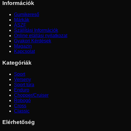
Információk
Gumikereső
Márkák
ÁSZF
Szállítási Információk
Online elállási nyilatkozat
Gyakori Kérdések
Magazin
Kapcsolat
Kategóriák
Sport
Verseny
Sport túra
Enduro
Chopper/Cruiser
Robogó
Cross
Classic
Elérhetőség