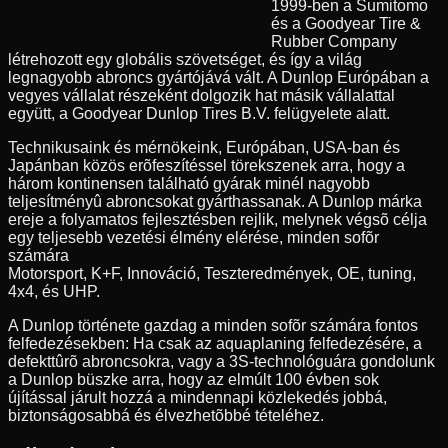
1999-ben a Sumitomo
és a Goodyear Tire &
Rubber Company
létrehozott egy globális szövetséget, és így a világ
legnagyobb abroncs gyártójává vált. A Dunlop Európában a
vegyes vállalat részeként dolgozik hat másik vállalattal
együtt, a Goodyear Dunlop Tires B.V. felügyelete alatt.
Technikusaink és mérnökeink, Európában, USA-ban és
Japánban közös erõfeszítéssel törekszenek arra, hogy a
három kontinensen található gyárak minél nagyobb
teljesítményû abroncsokat gyárthassanak. A Dunlop márka
ereje a folyamatos fejlesztésben rejlik, melynek végsõ célja
egy teljesebb vezetési élmény elérése, minden sofõr
számára
Motorsport, K+F, Innováció, Teszteredmények, OE, tuning,
4x4, és UHP.
A Dunlop története gazdag a minden sofõr számára fontos
felfedezésekben: Ha csak az aquaplaning felfedezésére, a
defekttûrõ abroncsokra, vagy a 3S-technológuára gondolunk
a Dunlop büszke arra, hogy az elmúlt 100 évben sok
újítással járult hozzá a mindennapi közlekedés jobbá,
biztonságosabbá és élvezhetõbbé tételéhez.