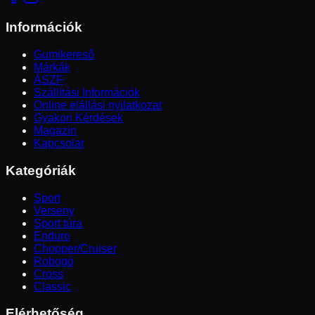
Információk
Gumikereső
Márkák
ÁSZF
Szállítási Információk
Online elállási nyilatkozat
Gyakori Kérdések
Magazin
Kapcsolat
Kategóriák
Sport
Verseny
Sport túra
Enduro
Chopper/Cruiser
Robogó
Cross
Classic
Elérhetőség