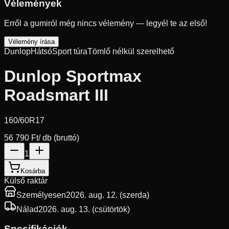
Vélemények
Erről a gumiról még nincs vélemény — legyél te az első!
Vélemény írása
Dunlop
Hátsó
Sport túra
Tömlő nélkül szerelhető
Dunlop Sportmax
Roadsmart III
160/60R17
56 790 Ft
/ db (bruttó)
1
Kosárba
Külső raktár
Személyesen
2026. aug. 12. (szerda)
Nálad
2026. aug. 13. (csütörtök)
Specifikációk