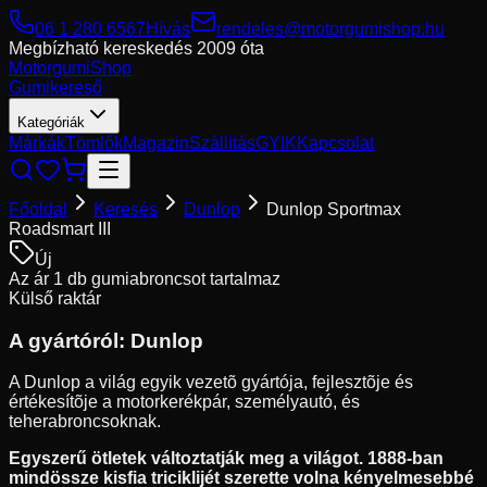
06 1 280 6567
Hívás
rendeles@motorgumishop.hu
Megbízható kereskedés
2009 óta
Motorgumi
Shop
Gumikereső
Kategóriák
Márkák
Tömlők
Magazin
Szállítás
GYIK
Kapcsolat
Főoldal
Keresés
Dunlop
Dunlop Sportmax
Roadsmart III
Új
Az ár 1 db gumiabroncsot tartalmaz
Külső raktár
A gyártóról:
Dunlop
A Dunlop a világ egyik vezetõ gyártója, fejlesztõje és
értékesítõje a motorkerékpár, személyautó, és
teherabroncsoknak.
Egyszerű ötletek változtatják meg a világot. 1888-ban
mindössze kisfia triciklijét szerette volna kényelmesebbé