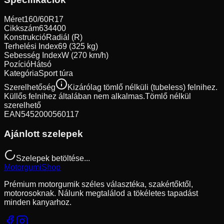
Méret
160/60R17
Cikkszám
634400
Konstrukció
Radiál (R)
Terhelési Index
69 (325 kg)
Sebesség Index
W (270 km/h)
Pozíció
Hátsó
Kategória
Sport túra
Szerelhetőség
Kizárólag tömlő nélküli (tubeless) felnihez.
Küllős felnihez általában nem alkalmas.
Tömlő nélkül
szerelhető
EAN
5452000560117
Ajánlott szelepek
Szelepek betöltése...
Motorgumi
Shop
Prémium motorgumik széles választéka, szakértőktől,
motorosoknak. Nálunk megtalálod a tökéletes tapadást
minden kanyarhoz.