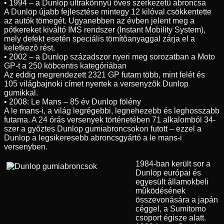
• 1994 – a Dunlop ultrakönnyû öves szerkezetû abroncsa
A Dunlop újabb fejlesztése mintegy 12 kilóval csökkentette
az autók tömegét. Ugyanebben az évben jelent meg a
pótkereket kiváltó IMS rendszer (Instant Mobility System),
mely defekt esetén speciális tömítõanyaggal zárja el a
keletkezõ rést.
• 2002 – a Dunlop századszor nyeri meg sorozatban a Moto
GP-t a 250 köbcentis kategóriában
Az eddig megrendezett 2321 GP futam több, mint felét és
105 világbajnoki címet nyertek a versenyzõk Dunlop
gumikkal.
• 2008: Le Mans – 85 év Dunlop fölény
A le mans-i, a világ legrégebbi, legnehezebb és leghosszabb
futama. A 24 órás versenyek történetében 71 alkalomból 34-
szer a gyõztes Dunlop gumiabroncsokon futott – ezzel a
Dunlop a legsikeresebb abroncsgyártó a le mans-i
versenyben.
1984-ban került sor a
Dunlop európai és
egyesült államokbeli
mûködésének
összevonására a japán
céggel, a Sumitomo
csoport égisze alatt.