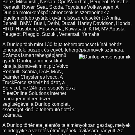
Benz, Mitsubishi, Nissan, Opel/Vauxhall, Peugeot, Porsche,
Renault, Rover, Seat, Skoda, Toyota és Volkswagen. A
Dunlop motorkerékpár abroncsok is szerepelnek a
legelismertebb gyártók gyári elsõszereléseként : Aprilia,
Benelli, BMW, Buell, Derbi, Ducati, Harley Davidson, Honda,
HRD, Husaberg, Husqvarna, Kawasaki, KTM, MV Agusta,
Peugeot, Piaggio, Suzuki, Vertemati, Yamaha.
A Dunlop több mint 130 fajta teherabroncsot kínál nehéz
teherautók, buszok és egyéb tehergépjármûvek számára.
Számos ismert tehergépjármû
gyártó Dunlop abroncsokkal
kínálja jármûveit mint pl.: Volvo,
Renault, Scania, DAF, MAN,
Daimler Chrysler és Iveco. A
TruckForce szerviz hálózat, a
ServiceLine 24h gyorssegély és a
FleetOnline Solutions Internet
management rendszer
segítségével a Dunlop komplett
csomagot kínál a teherautó flották
számára.
A Dunlop története jelentõs találmányokban gazdag, melyek
mindegyike a vezetés élményének javítására irányult. Az