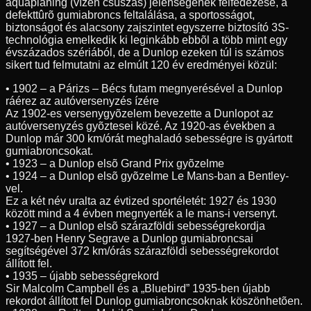
aquaplaning (vízen csúszás) jelenségének felfedezése, a
defekttûrõ gumiabroncs feltalálása, a sportosságot,
biztonságot és alacsony zajszintet egyszerre biztosító 3S-
technológia emelkedik ki leginkább ebbõl a több mint egy
évszázados szériából, de a Dunlop ezeken túl is számos
sikert tud felmutatni az elmúlt 120 év eredményei közül:
• 1902 – a Párizs – Bécs futam megnyerésével a Dunlop
ráérez az autóversenyzés ízére
Az 1902-es versenygyõzelem bevezette a Dunlopot az
autóversenyzés gyõztesei közé. Az 1920-as években a
Dunlop már 300 km/órát meghaladó sebességre is gyártott
gumiabroncsokat.
• 1923 – a Dunlop elsõ Grand Prix gyõzelme
• 1924 – a Dunlop elsõ gyõzelme Le Mans-ban a Bentley-
vel.
Ez a két név uralta az évtized sportéletét: 1927 és 1930
között mind a 4 évben megnyerték a le mans-i versenyt.
• 1927 – a Dunlop elsõ szárazföldi sebességrekordja
1927-ben Henry Segrave a Dunlop gumiabroncsai
segítségével 372 km/órás szárazföldi sebességrekordot
állított fel.
• 1935 – újabb sebességrekord
Sir Malcolm Campbell és a „Bluebird” 1935-ben újabb
rekordot állított fel Dunlop gumiabroncsoknak köszönhetõen.