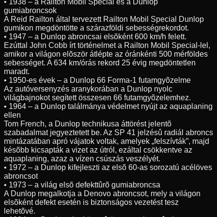
• 1938 – a Railton Mobil Special és a Dunlop
gumiabroncsok
A Reid Railton által tervezett Railton Mobil Special Dunlop
gumikon megdöntötte a szárazföldi sebességrekordot.
• 1947 – a Dunlop abroncsai elsõként 600 km/h felett.
Ezúttal John Cobb írt történelmet a Railton Mobil Special-lel,
amikor a világon elõször átlépte az óránkénti 500 mérföldes
sebességet. A 634 km/órás rekord 25 évig megdöntetlen
maradt.
• 1950-es évek – a Dunlop 66 Forma-1 futamgyõzelme
Az autóversenyzés aranykorában a Dunlop nyolc
világbajnokot segített összesen 66 futamgyõzelemhez.
• 1964 – a Dunlop találmánya védelmet nyújt az aquaplaning
ellen
Tom French, a Dunlop technikusa áttörést jelentõ
szabadalmat jegyeztetett be. Az SP 41 jelzésû radiál abroncs
mintázatában apró vájatok voltak, amelyek „felszívták”, majd
késõbb kicsapták a vizet az útról, ezáltal csökkentve az
aquaplaning, azaz a vízen csúszás veszélyét.
• 1972 – a Dunlop kifejleszti az elsõ 60-as sorozatú acélöves
abroncsot
• 1973 – a világ elsõ defekttûrõ gumiabroncsa
A Dunlop megalkotja a Denovo abroncsot, mely a világon
elsõként defekt esetén is biztonságos vezetést tesz
lehetõvé.