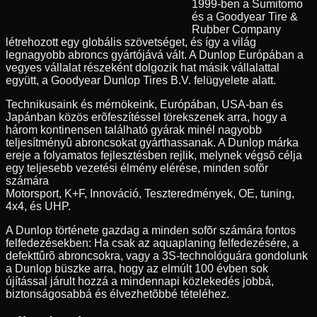
1999-ben a Sumitomo
és a Goodyear Tire &
Rubber Company
létrehozott egy globális szövetséget, és így a világ
legnagyobb abroncs gyártójává vált. A Dunlop Európában a
vegyes vállalat részeként dolgozik hat másik vállalattal
együtt, a Goodyear Dunlop Tires B.V. felügyelete alatt.
Technikusaink és mérnökeink, Európában, USA-ban és
Japánban közös erõfeszítéssel törekszenek arra, hogy a
három kontinensen található gyárak minél nagyobb
teljesítményû abroncsokat gyárthassanak. A Dunlop márka
ereje a folyamatos fejlesztésben rejlik, melynek végsõ célja
egy teljesebb vezetési élmény elérése, minden sofõr
számára
Motorsport, K+F, Innováció, Teszteredmények, OE, tuning,
4x4, és UHP.
A Dunlop története gazdag a minden sofõr számára fontos
felfedezésekben: Ha csak az aquaplaning felfedezésére, a
defekttûrõ abroncsokra, vagy a 3S-technológuára gondolunk
a Dunlop büszke arra, hogy az elmúlt 100 évben sok
újítással járult hozzá a mindennapi közlekedés jobbá,
biztonságosabbá és élvezhetõbbé tételéhez.