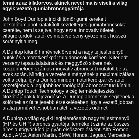
tenni az az állatorvos, akinek nevét ma is viseli a világ
egyik vezetõ gumiabroncsgyártója.
John Boyd Dunlop a tricikli tömör gumi kerekeit
locsolótömlõbõl kialakított kezdetleges gumiabroncsokra
cserélte, nem is sejtve, hogy ezzel innovatív ötletek,
világrekordok, autó- és motorverseny-gyõzelmek hosszú
sorát nyitja meg.
A Dunlop kitûnõ hírnévnek örvend a nagy teljesítményû
autók és a morotkerékpár tulajdonosok körében. Kiterjedt
verseny tapasztalatainak és meggyõzõ sikereinek
köszönhetõen számos innovatív abroncsot mutatott be az
évek során. Mindig a vezetés élményének a maximalizálása
volt a célja, így a Dunlop minden motorkerékpár és autó
vezetõjének a legújabb technológiájú abroncsot tud kínálni.
A Dunlop Touch Technology a cég termékfejlesztési
filozófiájának kifejezõdése. A Dunlop abroncsok segítenek a
söfõrnek az út teljesebb érzékelésében, így a vezetõ jobban
uralja jármûvét és jobban átéli a vezetés örömét.
A Dunlop a világ egyiki legjelentõsebb nagy teljesítményû
(HP és UHP) abroncs gyártója, termékeit szinte az összes
híres autógyár kínálja gyári elsõszerelésként: Alfa Romeo,
Audi, AMG, Aston Martin, BMW, Honda, Jaguar, Mercedes-