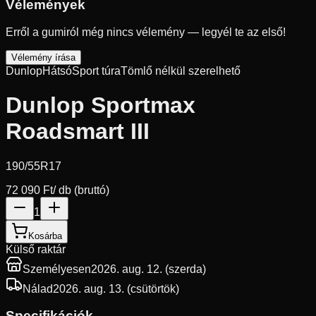
Vélemények
Erről a gumiról még nincs vélemény — legyél te az első!
Vélemény írása
Dunlop
Hátsó
Sport túra
Tömlő nélkül szerelhető
Dunlop Sportmax
Roadsmart III
190/55R17
72 090 Ft
/ db (bruttó)
1
Kosárba
Külső raktár
Személyesen
2026. aug. 12. (szerda)
Nálad
2026. aug. 13. (csütörtök)
Specifikációk