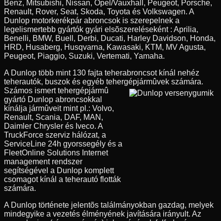
Benz, Mitsubishi, Nissan, Opel/Vauxhall, Peugeot, Porsche,
Renault, Rover, Seat, Skoda, Toyota és Volkswagen. A
Dunlop motorkerékpár abroncsok is szerepelnek a
legelismertebb gyártók gyári elsõszereléseként : Aprilia,
Benelli, BMW, Buell, Derbi, Ducati, Harley Davidson, Honda,
HRD, Husaberg, Husqvarna, Kawasaki, KTM, MV Agusta,
Peugeot, Piaggio, Suzuki, Vertemati, Yamaha.
A Dunlop több mint 130 fajta teherabroncsot kínál nehéz
teherautók, buszok és egyéb tehergépjármûvek számára.
Számos ismert tehergépjármû
gyártó Dunlop abroncsokkal
kínálja jármûveit mint pl.: Volvo,
Renault, Scania, DAF, MAN,
Daimler Chrysler és Iveco. A
TruckForce szerviz hálózat, a
ServiceLine 24h gyorssegély és a
FleetOnline Solutions Internet
management rendszer
segítségével a Dunlop komplett
csomagot kínál a teherautó flották
számára.
A Dunlop története jelentõs találmányokban gazdag, melyek
mindegyike a vezetés élményének javítására irányult. Az