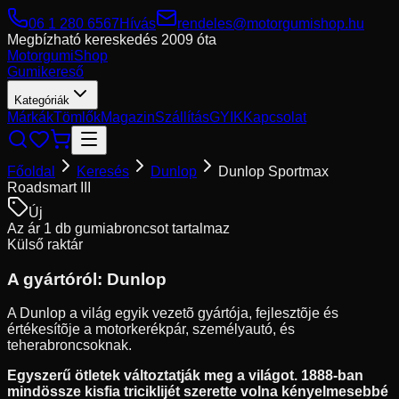
06 1 280 6567
Hívás
rendeles@motorgumishop.hu
Megbízható kereskedés
2009 óta
Motorgumi
Shop
Gumikereső
Kategóriák
Márkák
Tömlők
Magazin
Szállítás
GYIK
Kapcsolat
Főoldal
Keresés
Dunlop
Dunlop Sportmax
Roadsmart III
Új
Az ár 1 db gumiabroncsot tartalmaz
Külső raktár
A gyártóról:
Dunlop
A Dunlop a világ egyik vezetõ gyártója, fejlesztõje és
értékesítõje a motorkerékpár, személyautó, és
teherabroncsoknak.
Egyszerű ötletek változtatják meg a világot. 1888-ban
mindössze kisfia triciklijét szerette volna kényelmesebbé