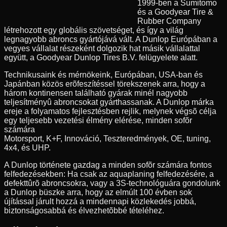
1999-ben a Sumitomo
és a Goodyear Tire &
Rubber Company
létrehozott egy globális szövetséget, és így a világ
legnagyobb abroncs gyártójává vált. A Dunlop Európában a
vegyes vállalat részeként dolgozik hat másik vállalattal
együtt, a Goodyear Dunlop Tires B.V. felügyelete alatt.
Technikusaink és mérnökeink, Európában, USA-ban és
Japánban közös erõfeszítéssel törekszenek arra, hogy a
három kontinensen található gyárak minél nagyobb
teljesítményû abroncsokat gyárthassanak. A Dunlop márka
ereje a folyamatos fejlesztésben rejlik, melynek végsõ célja
egy teljesebb vezetési élmény elérése, minden sofõr
számára
Motorsport, K+F, Innováció, Teszteredmények, OE, tuning,
4x4, és UHP.
A Dunlop története gazdag a minden sofõr számára fontos
felfedezésekben: Ha csak az aquaplaning felfedezésére, a
defekttûrõ abroncsokra, vagy a 3S-technológuára gondolunk
a Dunlop büszke arra, hogy az elmúlt 100 évben sok
újítással járult hozzá a mindennapi közlekedés jobbá,
biztonságosabbá és élvezhetõbbé tételéhez.