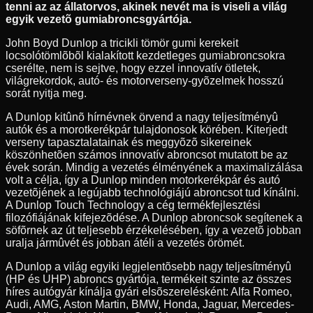
tenni az az állatorvos, akinek nevét ma is viseli a világ
egyik vezetõ gumiabroncsgyártója.
John Boyd Dunlop a tricikli tömör gumi kerekeit
locsolótömlõbõl kialakított kezdetleges gumiabroncsokra
cserélte, nem is sejtve, hogy ezzel innovatív ötletek,
világrekordok, autó- és motorverseny-gyõzelmek hosszú
sorát nyitja meg.
A Dunlop kitûnõ hírnévnek örvend a nagy teljesítményû
autók és a morotkerékpár tulajdonosok körében. Kiterjedt
verseny tapasztalatainak és meggyõzõ sikereinek
köszönhetõen számos innovatív abroncsot mutatott be az
évek során. Mindig a vezetés élményének a maximalizálása
volt a célja, így a Dunlop minden motorkerékpár és autó
vezetõjének a legújabb technológiájú abroncsot tud kínálni.
A Dunlop Touch Technology a cég termékfejlesztési
filozófiájának kifejezõdése. A Dunlop abroncsok segítenek a
söfõrnek az út teljesebb érzékelésében, így a vezetõ jobban
uralja jármûvét és jobban átéli a vezetés örömét.
A Dunlop a világ egyiki legjelentõsebb nagy teljesítményû
(HP és UHP) abroncs gyártója, termékeit szinte az összes
híres autógyár kínálja gyári elsõszerelésként: Alfa Romeo,
Audi, AMG, Aston Martin, BMW, Honda, Jaguar, Mercedes-