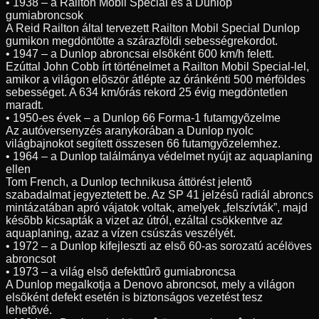
• 1938 – a Railton Mobil Special és a Dunlop
gumiabroncsok
A Reid Railton által tervezett Railton Mobil Special Dunlop
gumikon megdöntötte a szárazföldi sebességrekordot.
• 1947 – a Dunlop abroncsai elsõként 600 km/h felett.
Ezúttal John Cobb írt történelmet a Railton Mobil Special-lel,
amikor a világon elõször átlépte az óránkénti 500 mérföldes
sebességet. A 634 km/órás rekord 25 évig megdöntetlen
maradt.
• 1950-es évek – a Dunlop 66 Forma-1 futamgyõzelme
Az autóversenyzés aranykorában a Dunlop nyolc
világbajnokot segített összesen 66 futamgyõzelemhez.
• 1964 – a Dunlop találmánya védelmet nyújt az aquaplaning
ellen
Tom French, a Dunlop technikusa áttörést jelentõ
szabadalmat jegyeztetett be. Az SP 41 jelzésû radiál abroncs
mintázatában apró vájatok voltak, amelyek „felszívták”, majd
késõbb kicsapták a vizet az útról, ezáltal csökkentve az
aquaplaning, azaz a vízen csúszás veszélyét.
• 1972 – a Dunlop kifejleszti az elsõ 60-as sorozatú acélöves
abroncsot
• 1973 – a világ elsõ defekttûrõ gumiabroncsa
A Dunlop megalkotja a Denovo abroncsot, mely a világon
elsõként defekt esetén is biztonságos vezetést tesz
lehetõvé.