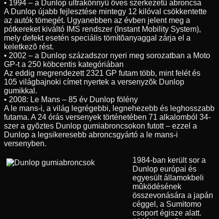
• 1994 – a Dunlop ultrakönnyû öves szerkezetû abroncsa
A Dunlop újabb fejlesztése mintegy 12 kilóval csökkentette
az autók tömegét. Ugyanebben az évben jelent meg a
pótkereket kiváltó IMS rendszer (Instant Mobility System),
mely defekt esetén speciális tömítõanyaggal zárja el a
keletkezõ rést.
• 2002 – a Dunlop századszor nyeri meg sorozatban a Moto
GP-t a 250 köbcentis kategóriában
Az eddig megrendezett 2321 GP futam több, mint felét és
105 világbajnoki címet nyertek a versenyzõk Dunlop
gumikkal.
• 2008: Le Mans – 85 év Dunlop fölény
A le mans-i, a világ legrégebbi, legnehezebb és leghosszabb
futama. A 24 órás versenyek történetében 71 alkalomból 34-
szer a gyõztes Dunlop gumiabroncsokon futott – ezzel a
Dunlop a legsikeresebb abroncsgyártó a le mans-i
versenyben.
1984-ban került sor a
Dunlop európai és
egyesült államokbeli
mûködésének
összevonására a japán
céggel, a Sumitomo
csoport égisze alatt.