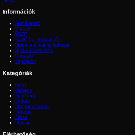
Információk
Gumikereső
Márkák
ÁSZF
Szállítási Információk
Online elállási nyilatkozat
Gyakori Kérdések
Magazin
Kapcsolat
Kategóriák
Sport
Verseny
Sport túra
Enduro
Chopper/Cruiser
Robogó
Cross
Classic
Elérhetőség