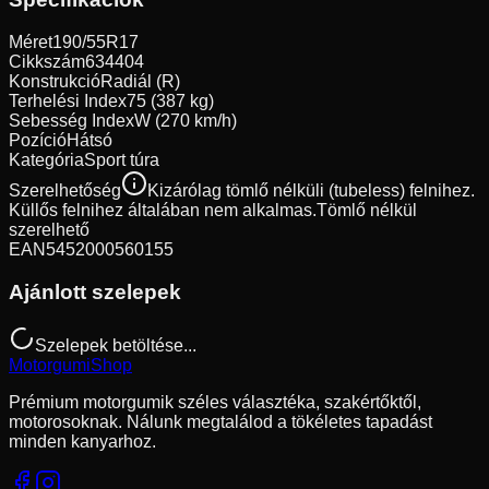
Méret
190/55R17
Cikkszám
634404
Konstrukció
Radiál (R)
Terhelési Index
75 (387 kg)
Sebesség Index
W (270 km/h)
Pozíció
Hátsó
Kategória
Sport túra
Szerelhetőség
Kizárólag tömlő nélküli (tubeless) felnihez.
Küllős felnihez általában nem alkalmas.
Tömlő nélkül
szerelhető
EAN
5452000560155
Ajánlott szelepek
Szelepek betöltése...
Motorgumi
Shop
Prémium motorgumik széles választéka, szakértőktől,
motorosoknak. Nálunk megtalálod a tökéletes tapadást
minden kanyarhoz.