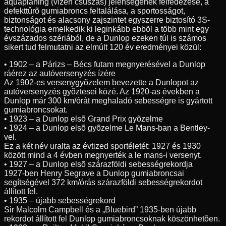
aquaplaning (vízen csúszás) jelenségének felfedezése, a
defekttûrõ gumiabroncs feltalálása, a sportosságot,
biztonságot és alacsony zajszintet egyszerre biztosító 3S-
technológia emelkedik ki leginkább ebbõl a több mint egy
évszázados szériából, de a Dunlop ezeken túl is számos
sikert tud felmutatni az elmúlt 120 év eredményei közül:
• 1902 – a Párizs – Bécs futam megnyerésével a Dunlop
ráérez az autóversenyzés ízére
Az 1902-es versenygyõzelem bevezette a Dunlopot az
autóversenyzés gyõztesei közé. Az 1920-as években a
Dunlop már 300 km/órát meghaladó sebességre is gyártott
gumiabroncsokat.
• 1923 – a Dunlop elsõ Grand Prix gyõzelme
• 1924 – a Dunlop elsõ gyõzelme Le Mans-ban a Bentley-
vel.
Ez a két név uralta az évtized sportéletét: 1927 és 1930
között mind a 4 évben megnyerték a le mans-i versenyt.
• 1927 – a Dunlop elsõ szárazföldi sebességrekordja
1927-ben Henry Segrave a Dunlop gumiabroncsai
segítségével 372 km/órás szárazföldi sebességrekordot
állított fel.
• 1935 – újabb sebességrekord
Sir Malcolm Campbell és a „Bluebird” 1935-ben újabb
rekordot állított fel Dunlop gumiabroncsoknak köszönhetõen.