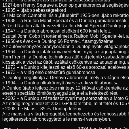
1927-ben Henry Segrave a Dunlop gumiabroncsai segítségével 3
• 1935 – újabb sebességrekord
Sir Malcolm Campbell és a „Bluebird” 1935-ben újabb rekordo
• 1938 – a Railton Mobil Special és a Dunlop gumiabroncsok
A Reid Railton által tervezett Railton Mobil Special Dunlop g
• 1947 – a Dunlop abroncsai elsõként 600 km/h felett.
Ezúttal John Cobb írt történelmet a Railton Mobil Special-lel
• 1950-es évek – a Dunlop 66 Forma-1 futamgyõzelme
Az autóversenyzés aranykorában a Dunlop nyolc világbajnoko
• 1964 – a Dunlop találmánya védelmet nyújt az aquaplaning 
Tom French, a Dunlop technikusa áttörést jelentõ szabadalmat 
kicsapták a vizet az útról, ezáltal csökkentve az aquaplaning,
• 1972 – a Dunlop kifejleszti az elsõ 60-as sorozatú acélöves
• 1973 – a világ elsõ defekttûrõ gumiabroncsa
A Dunlop megalkotja a Denovo abroncsot, mely a világon elsõk
• 1994 – a Dunlop ultrakönnyû öves szerkezetû abroncsa
A Dunlop újabb fejlesztése mintegy 12 kilóval csökkentette az
esetén speciális tömítõanyaggal zárja el a keletkezõ rést.
• 2002 – a Dunlop századszor nyeri meg sorozatban a Moto G
Az eddig megrendezett 2321 GP futam több, mint felét és 105 
• 2008: Le Mans – 85 év Dunlop fölény
A le mans-i, a világ legrégebbi, legnehezebb és leghosszabb 
legsikeresebb abroncsgyártó a le mans-i versenyben.
1984-ban került sor a D