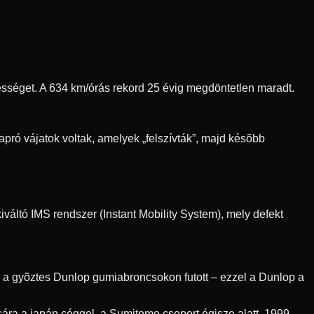
ebességet. A 634 km/órás rekord 25 évig megdöntetlen maradt.
pró vájatok voltak, amelyek „felszívták”, majd késõbb
váltó IMS rendszer (Instant Mobility System), mely defekt
r a gyõztes Dunlop gumiabroncsokon futott – ezzel a Dunlop a
ra a japán céggel, a Sumitomo csoport égisze alatt. 1999-