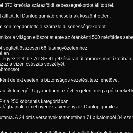
72 km/órás szárazföldi sebességrekordot állított fel.
t állított fel Dunlop gumiabroncsoknak köszönhetõen.
umikon megdöntötte a szárazföldi sebességrekordot.
, amikor a világon elõször átlépte az óránkénti 500 mérföldes s
t segített összesen 66 futamgyõzelemhez.
ellen
jegyeztetett be. Az SP 41 jelzésû radiál abroncs mintázatában a
 azaz a vízen csúszás veszélyét.
 abroncsot
ént defekt esetén is biztonságos vezetést tesz lehetõvé.
 autók tömegét. Ugyanebben az évben jelent meg a pótkereket ki
P-t a 250 köbcentis kategóriában
világbajnoki címet nyertek a versenyzõk Dunlop gumikkal.
futama. A 24 órás versenyek történetében 71 alkalomból 34-sze
unlop európai és egyesült államokbeli mûködésének összevonásá