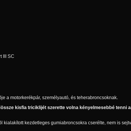
 III SC
ítõje a motorkerékpár, személyautó, és teherabroncsoknak.
ssze kisfia triciklijét szerette volna kényelmesebbé tenni az 
 kialakított kezdetleges gumiabroncsokra cserélte, nem is sejtve