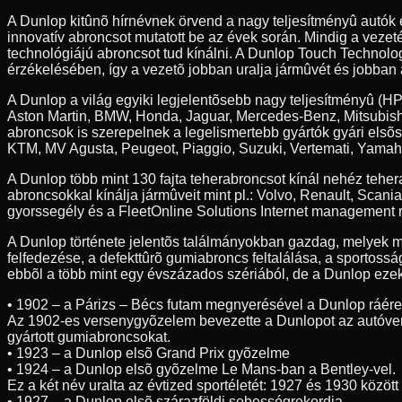
A Dunlop kitûnõ hírnévnek örvend a nagy teljesítményû autók
innovatív abroncsot mutatott be az évek során. Mindig a veze
technológiájú abroncsot tud kínálni. A Dunlop Touch Technolog
érzékelésében, így a vezetõ jobban uralja jármûvét és jobban 
A Dunlop a világ egyiki legjelentõsebb nagy teljesítményû (HP
Aston Martin, BMW, Honda, Jaguar, Mercedes-Benz, Mitsubishi
abroncsok is szerepelnek a legelismertebb gyártók gyári elsõ
KTM, MV Agusta, Peugeot, Piaggio, Suzuki, Vertemati, Yamah
A Dunlop több mint 130 fajta teherabroncsot kínál nehéz teh
abroncsokkal kínálja jármûveit mint pl.: Volvo, Renault, Scan
gyorssegély és a FleetOnline Solutions Internet management r
A Dunlop története jelentõs találmányokban gazdag, melyek m
felfedezése, a defekttûrõ gumiabroncs feltalálása, a sportossá
ebbõl a több mint egy évszázados szériából, de a Dunlop ezeke
• 1902 – a Párizs – Bécs futam megnyerésével a Dunlop ráér
Az 1902-es versenygyõzelem bevezette a Dunlopot az autóve
gyártott gumiabroncsokat.
• 1923 – a Dunlop elsõ Grand Prix gyõzelme
• 1924 – a Dunlop elsõ gyõzelme Le Mans-ban a Bentley-vel.
Ez a két név uralta az évtized sportéletét: 1927 és 1930 közöt
• 1927 – a Dunlop elsõ szárazföldi sebességrekordja