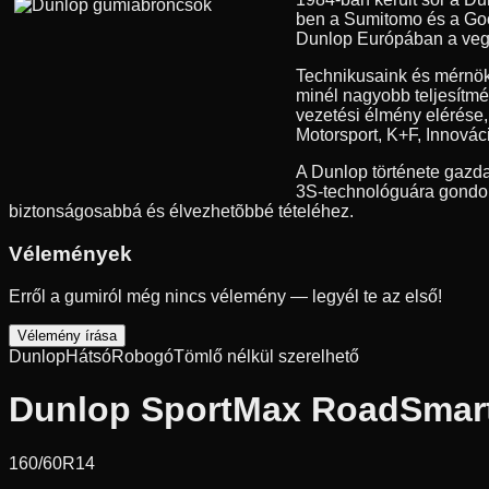
ben a Sumitomo és a Good
Dunlop Európában a vegyes
Technikusaink és mérnök
minél nagyobb teljesítmé
vezetési élmény elérése
Motorsport, K+F, Innovác
A Dunlop története gazda
3S-technológuára gondolu
biztonságosabbá és élvezhetõbbé tételéhez.
Vélemények
Erről a gumiról még nincs vélemény — legyél te az első!
Vélemény írása
Dunlop
Hátsó
Robogó
Tömlő nélkül szerelhető
Dunlop SportMax RoadSmart 
160/60R14