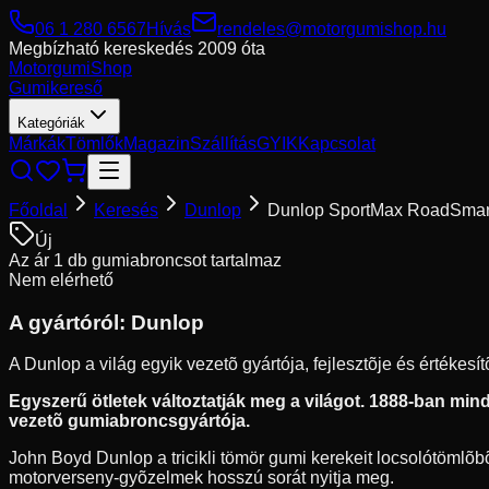
06 1 280 6567
Hívás
rendeles@motorgumishop.hu
Megbízható kereskedés
2009 óta
Motorgumi
Shop
Gumikereső
Kategóriák
Márkák
Tömlők
Magazin
Szállítás
GYIK
Kapcsolat
Főoldal
Keresés
Dunlop
Dunlop SportMax RoadSmart
Új
Az ár 1 db gumiabroncsot tartalmaz
Nem elérhető
A gyártóról:
Dunlop
A Dunlop a világ egyik vezetõ gyártója, fejlesztõje és értékes
Egyszerű ötletek változtatják meg a világot. 1888-ban mindö
vezetõ gumiabroncsgyártója.
John Boyd Dunlop a tricikli tömör gumi kerekeit locsolótömlõbõl
motorverseny-gyõzelmek hosszú sorát nyitja meg.