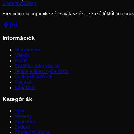
Motorgumi
Shop
Prémium motorgumik széles választéka, szakértőktől, motoros
Információk
Gumikereső
Márkák
ÁSZF
Szállítási Információk
Online elállási nyilatkozat
Gyakori Kérdések
Magazin
Kapcsolat
Kategóriák
Sport
Verseny
Sport túra
Enduro
Chopper/Cruiser