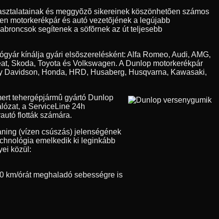
apasztalatainak és meggyõzõ sikereinek köszönhetõen számos
den motorkerékpár és autó vezetõjének a legújabb
 abroncsok segítenek a söfõrnek az út teljesebb
tógyár kínálja gyári elsõszerelésként: Alfa Romeo, Audi, AMG,
eat, Skoda, Toyota és Volkswagen. A Dunlop motorkerékpár
Harley Davidson, Honda, HRD, Husaberg, Husqvarna, Kawasaki,
ert tehergépjármû gyártó Dunlop
álózat, a ServiceLine 24h
autó flották számára.
aning (vízen csúszás) jelenségének
technológia emelkedik ki leginkább
ei közül:
0 km/órát meghaladó sebességre is