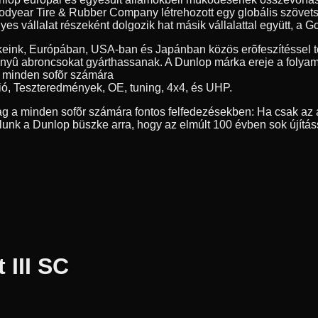
year Tire & Rubber Company létrehozott egy globális szövetség
 vállalat részeként dolgozik hat másik vállalattal együtt, a Go
eink, Európában, USA-ban és Japánban közös erõfeszítéssel tö
nyû abroncsokat gyárthassanak. A Dunlop márka ereje a folyamat
, minden sofõr számára
ió, Teszteredmények, OE, tuning, 4x4, és UHP.
g a minden sofõr számára fontos felfedezésekben: Ha csak az a
nk a Dunlop büszke arra, hogy az elmúlt 100 évben sok újítás
III SC