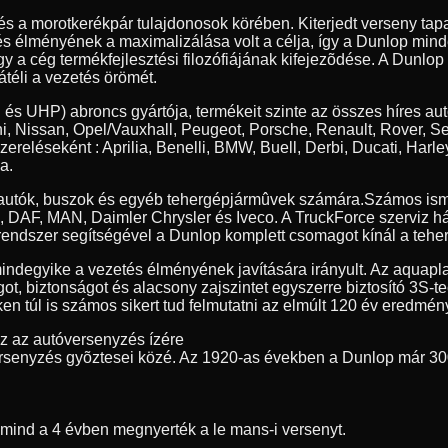
 és a morotkerékpár tulajdonosok körében. Kiterjedt verseny t
tés élményének a maximalizálása volt a célja, így a Dunlop min
y a cég termékfejlesztési filozófiájának kifejezõdése. A Dunlop
átéli a vezetés örömét.
 és UHP) abroncs gyártója, termékeit szinte az összes híres au
, Nissan, Opel/Vauxhall, Peugeot, Porsche, Renault, Rover, S
szereléseként : Aprilia, Benelli, BMW, Buell, Derbi, Ducati, 
a.
erautók, buszok és egyéb tehergépjármûvek számára.
Számos ism
ia, DAF, MAN, Daimler Chrysler és Iveco. A TruckForce szerviz h
endszer segítségével a Dunlop komplett csomagot kínál a teher
indegyike a vezetés élményének javítására irányult. Az aquapl
got, biztonságot és alacsony zajszintet egyszerre biztosító 3S-
n túl is számos sikert tud felmutatni az elmúlt 120 év eredmény
ez az autóversenyzés ízére
rsenyzés gyõztesei közé. Az 1920-as években a Dunlop már 30
t mind a 4 évben megnyerték a le mans-i versenyt.