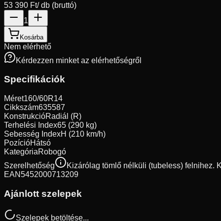
53 390 Ft
/ db (bruttó)
1
Kosárba
Nem elérhető
Kérdezzen minket az elérhetőségről
Specifikációk
Méret
160/60R14
Cikkszám
635587
Konstrukció
Radiál (R)
Terhelési Index
65 (290 kg)
Sebesség Index
H (210 km/h)
Pozíció
Hátsó
Kategória
Robogó
Szerelhetőség
Kizárólag tömlő nélküli (tubeless) felnihez.
EAN
5452000713209
Ajánlott szelepek
Szelepek betöltése...