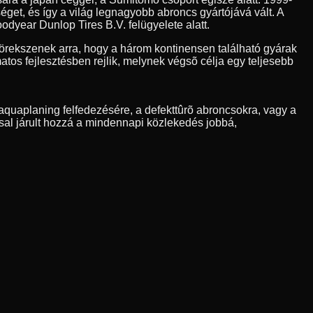
et, és így a világ legnagyobb abroncs gyártójává vált. A
odyear Dunlop Tires B.V. felügyelete alatt.
rekszenek arra, hogy a három kontinensen található gyárak
os fejlesztésben rejlik, melynek végsõ célja egy teljesebb
quaplaning felfedezésére, a defekttûrõ abroncsokra, vagy a
sal járult hozzá a mindennapi közlekedés jobbá,