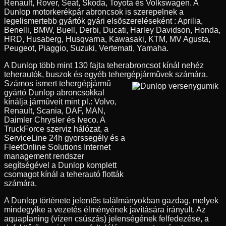
Renault, Rover, Seat, Skoda, Toyota és Volkswagen. A
Dunlop motorkerékpár abroncsok is szerepelnek a
legelismertebb gyártók gyári elsõszereléseként : Aprilia,
Benelli, BMW, Buell, Derbi, Ducati, Harley Davidson, Honda,
HRD, Husaberg, Husqvarna, Kawasaki, KTM, MV Agusta,
Peugeot, Piaggio, Suzuki, Vertemati, Yamaha.
A Dunlop több mint 130 fajta teherabroncsot kínál nehéz
teherautók, buszok és egyéb tehergépjármûvek számára.
Számos ismert tehergépjármû
gyártó Dunlop abroncsokkal
kínálja jármûveit mint pl.: Volvo,
Renault, Scania, DAF, MAN,
Daimler Chrysler és Iveco. A
TruckForce szerviz hálózat, a
ServiceLine 24h gyorssegély és a
FleetOnline Solutions Internet
management rendszer
segítségével a Dunlop komplett
csomagot kínál a teherautó flották
számára.
A Dunlop története jelentõs találmányokban gazdag, melyek
mindegyike a vezetés élményének javítására irányult. Az
aquaplaning (vízen csúszás) jelenségének felfedezése, a