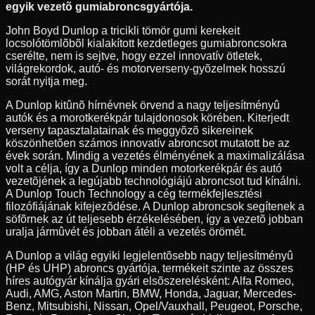
egyik vezetõ gumiabroncsgyártója.
John Boyd Dunlop a tricikli tömör gumi kerekeit
locsolótömlõbõl kialakított kezdetleges gumiabroncsokra
cserélte, nem is sejtve, hogy ezzel innovatív ötletek,
világrekordok, autó- és motorverseny-gyõzelmek hosszú
sorát nyitja meg.
A Dunlop kitûnõ hírnévnek örvend a nagy teljesítményû
autók és a morotkerékpár tulajdonosok körében. Kiterjedt
verseny tapasztalatainak és meggyõzõ sikereinek
köszönhetõen számos innovatív abroncsot mutatott be az
évek során. Mindig a vezetés élményének a maximalizálása
volt a célja, így a Dunlop minden motorkerékpár és autó
vezetõjének a legújabb technológiájú abroncsot tud kínálni.
A Dunlop Touch Technology a cég termékfejlesztési
filozófiájának kifejezõdése. A Dunlop abroncsok segítenek a
söfõrnek az út teljesebb érzékelésében, így a vezetõ jobban
uralja jármûvét és jobban átéli a vezetés örömét.
A Dunlop a világ egyiki legjelentõsebb nagy teljesítményû
(HP és UHP) abroncs gyártója, termékeit szinte az összes
híres autógyár kínálja gyári elsõszerelésként: Alfa Romeo,
Audi, AMG, Aston Martin, BMW, Honda, Jaguar, Mercedes-
Benz, Mitsubishi, Nissan, Opel/Vauxhall, Peugeot, Porsche,