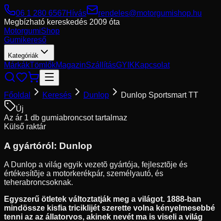
06 1 280 6567
Hívás
rendeles@motorgumishop.hu
Megbízható kereskedés
2009 óta
Motorgumi
Shop
Gumikereső
Kategóriák
Márkák
Tömlők
Magazin
Szállítás
GYIK
Kapcsolat
Főoldal
Keresés
Dunlop
Dunlop Sportsmart TT
Új
Az ár 1 db gumiabroncsot tartalmaz
Külső raktár
A gyártóról:
Dunlop
A Dunlop a világ egyik vezetõ gyártója, fejlesztõje és
értékesítõje a motorkerékpár, személyautó, és
teherabroncsoknak.
Egyszerű ötletek változtatják meg a világot. 1888-ban
mindössze kisfia triciklijét szerette volna kényelmesebbé
tenni az az állatorvos, akinek nevét ma is viseli a világ