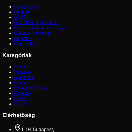
Gumikereső
Márkák
ÁSZF
Szállítási Információk
Online elállási nyilatkozat
Gyakori Kérdések
Magazin
Kapcsolat
Kategóriák
Sport
Verseny
Sport túra
Enduro
Chopper/Cruiser
Robogó
Cross
Classic
Elérhetőség
1194 Budapest,