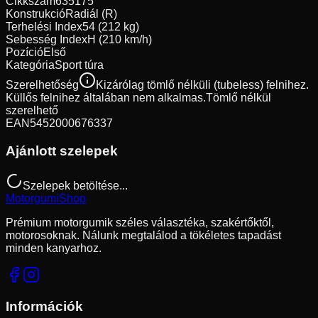
Cikkszám
635175
Konstrukció
Radiál (R)
Terhelési Index
54 (212 kg)
Sebesség Index
H (210 km/h)
Pozíció
Első
Kategória
Sport túra
Szerelhetőség
Kizárólag tömlő nélküli (tubeless) felnihez.
Küllős felnihez általában nem alkalmas.
Tömlő nélkül
szerelhető
EAN
5452000676337
Ajánlott szelepek
Szelepek betöltése...
Motorgumi
Shop
Prémium motorgumik széles választéka, szakértőktől,
motorosoknak. Nálunk megtalálod a tökéletes tapadást
minden kanyarhoz.
Információk