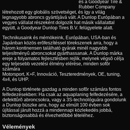
és a Goodyear Tire &
Rubber Company
létrehozott egy globális szövetséget, és így a világ
legnagyobb abroncs gyártójává vált. A Dunlop Európában a
vegyes vállalat részeként dolgozik hat másik vállalattal
együtt, a Goodyear Dunlop Tires B.V. felügyelete alatt.
Technikusaink és mérnökeink, Európában, USA-ban és
Japánban közös erõfeszítéssel törekszenek arra, hogy a
három kontinensen található gyárak minél nagyobb
teljesítményû abroncsokat gyárthassanak. A Dunlop márka
ereje a folyamatos fejlesztésben rejlik, melynek végsõ célja
egy teljesebb vezetési élmény elérése, minden sofõr
számára
Motorsport, K+F, Innováció, Teszteredmények, OE, tuning,
4x4, és UHP.
A Dunlop története gazdag a minden sofõr számára fontos
felfedezésekben: Ha csak az aquaplaning felfedezésére, a
defekttûrõ abroncsokra, vagy a 3S-technológuára gondolunk
a Dunlop büszke arra, hogy az elmúlt 100 évben sok
újítással járult hozzá a mindennapi közlekedés jobbá,
biztonságosabbá és élvezhetõbbé tételéhez.
Vélemények