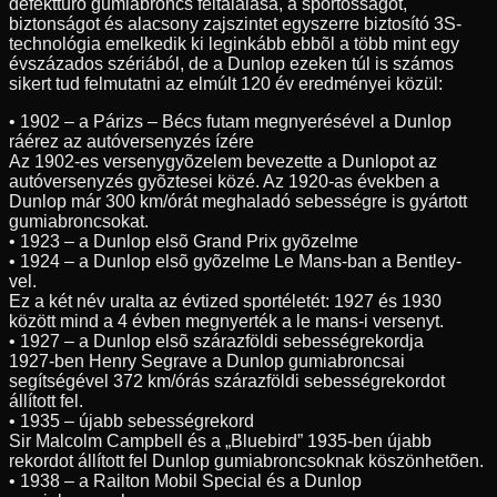
defekttûrõ gumiabroncs feltalálása, a sportosságot,
biztonságot és alacsony zajszintet egyszerre biztosító 3S-
technológia emelkedik ki leginkább ebbõl a több mint egy
évszázados szériából, de a Dunlop ezeken túl is számos
sikert tud felmutatni az elmúlt 120 év eredményei közül:
• 1902 – a Párizs – Bécs futam megnyerésével a Dunlop
ráérez az autóversenyzés ízére
Az 1902-es versenygyõzelem bevezette a Dunlopot az
autóversenyzés gyõztesei közé. Az 1920-as években a
Dunlop már 300 km/órát meghaladó sebességre is gyártott
gumiabroncsokat.
• 1923 – a Dunlop elsõ Grand Prix gyõzelme
• 1924 – a Dunlop elsõ gyõzelme Le Mans-ban a Bentley-
vel.
Ez a két név uralta az évtized sportéletét: 1927 és 1930
között mind a 4 évben megnyerték a le mans-i versenyt.
• 1927 – a Dunlop elsõ szárazföldi sebességrekordja
1927-ben Henry Segrave a Dunlop gumiabroncsai
segítségével 372 km/órás szárazföldi sebességrekordot
állított fel.
• 1935 – újabb sebességrekord
Sir Malcolm Campbell és a „Bluebird” 1935-ben újabb
rekordot állított fel Dunlop gumiabroncsoknak köszönhetõen.
• 1938 – a Railton Mobil Special és a Dunlop