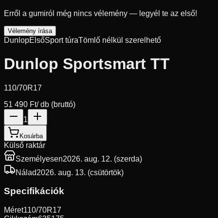
Erről a gumiról még nincs vélemény — legyél te az első!
Vélemény írása
Dunlop
Első
Sport túra
Tömlő nélkül szerelhető
Dunlop Sportsmart TT
110/70R17
51 490 Ft
/ db (bruttó)
1
Kosárba
Külső raktár
Személyesen
2026. aug. 12. (szerda)
Nálad
2026. aug. 13. (csütörtök)
Specifikációk
Méret
110/70R17