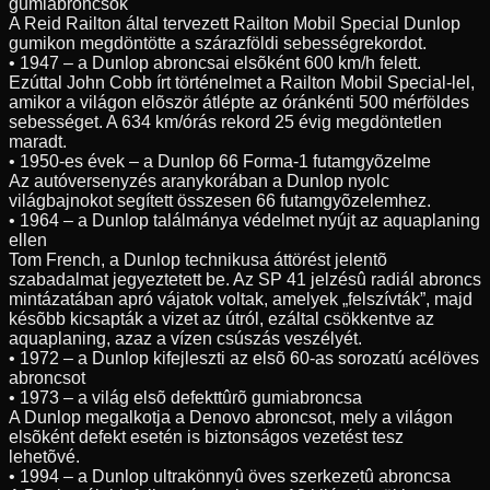
gumiabroncsok
A Reid Railton által tervezett Railton Mobil Special Dunlop
gumikon megdöntötte a szárazföldi sebességrekordot.
• 1947 – a Dunlop abroncsai elsõként 600 km/h felett.
Ezúttal John Cobb írt történelmet a Railton Mobil Special-lel,
amikor a világon elõször átlépte az óránkénti 500 mérföldes
sebességet. A 634 km/órás rekord 25 évig megdöntetlen
maradt.
• 1950-es évek – a Dunlop 66 Forma-1 futamgyõzelme
Az autóversenyzés aranykorában a Dunlop nyolc
világbajnokot segített összesen 66 futamgyõzelemhez.
• 1964 – a Dunlop találmánya védelmet nyújt az aquaplaning
ellen
Tom French, a Dunlop technikusa áttörést jelentõ
szabadalmat jegyeztetett be. Az SP 41 jelzésû radiál abroncs
mintázatában apró vájatok voltak, amelyek „felszívták”, majd
késõbb kicsapták a vizet az útról, ezáltal csökkentve az
aquaplaning, azaz a vízen csúszás veszélyét.
• 1972 – a Dunlop kifejleszti az elsõ 60-as sorozatú acélöves
abroncsot
• 1973 – a világ elsõ defekttûrõ gumiabroncsa
A Dunlop megalkotja a Denovo abroncsot, mely a világon
elsõként defekt esetén is biztonságos vezetést tesz
lehetõvé.
• 1994 – a Dunlop ultrakönnyû öves szerkezetû abroncsa