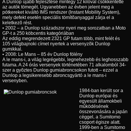
A Dunlop újabb fejlesztése mintegy 12 kilóval csökkentette
az autók tömegét. Ugyanebben az évben jelent meg a
pótkereket kiváltó IMS rendszer (Instant Mobility System),
mely defekt esetén speciális tömítõanyaggal zárja el a
keletkezõ rést.
• 2002 – a Dunlop századszor nyeri meg sorozatban a Moto
GP-t a 250 köbcentis kategóriában
Az eddig megrendezett 2321 GP futam több, mint felét és
105 világbajnoki címet nyertek a versenyzõk Dunlop
gumikkal.
• 2008: Le Mans – 85 év Dunlop fölény
A le mans-i, a világ legrégebbi, legnehezebb és leghosszabb
futama. A 24 órás versenyek történetében 71 alkalomból 34-
szer a gyõztes Dunlop gumiabroncsokon futott – ezzel a
Dunlop a legsikeresebb abroncsgyártó a le mans-i
versenyben.
1984-ban került sor a
Dunlop európai és
egyesült államokbeli
mûködésének
összevonására a japán
céggel, a Sumitomo
csoport égisze alatt.
1999-ben a Sumitomo