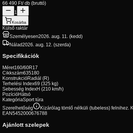
66 490 Ft
/ db (bruttó)
1
Kosárba
Külső raktár
Személyesen
2026. aug. 11. (kedd)
Nálad
2026. aug. 12. (szerda)
Specifikációk
Méret
160/60R17
Cikkszám
635180
Konstrukció
Radiál (R)
Terhelési Index
69 (325 kg)
Sebesség Index
H (210 km/h)
Pozíció
Hátsó
Kategória
Sport túra
Szerelhetőség
Kizárólag tömlő nélküli (tubeless) felnihez.
EAN
5452000676788
Ajánlott szelepek