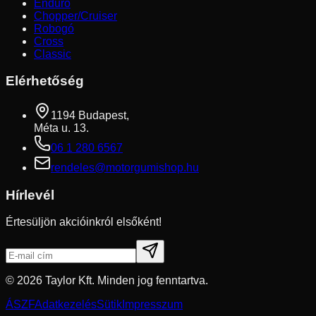
Enduro
Chopper/Cruiser
Robogó
Cross
Classic
Elérhetőség
1194 Budapest,
Méta u. 13.
06 1 280 6567
rendeles@motorgumishop.hu
Hírlevél
Értesüljön akcióinkról elsőként!
©
2026
Taylor Kft. Minden jog fenntartva.
ÁSZF
Adatkezelés
Sütik
Impresszum