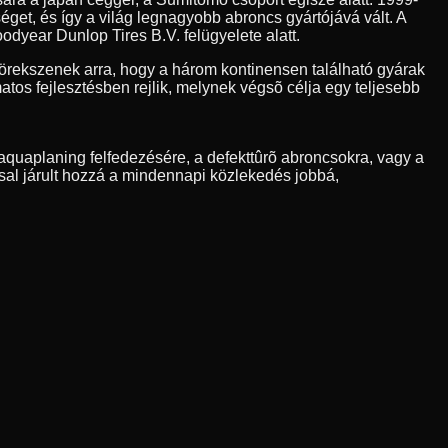
et, és így a világ legnagyobb abroncs gyártójává vált. A
odyear Dunlop Tires B.V. felügyelete alatt.
rekszenek arra, hogy a három kontinensen található gyárak
os fejlesztésben rejlik, melynek végsõ célja egy teljesebb
quaplaning felfedezésére, a defekttûrõ abroncsokra, vagy a
sal járult hozzá a mindennapi közlekedés jobbá,