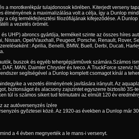
 és a morotkerékpár tulajdonosok körében. Kiterjedt verseny t
tés élményének a maximalizálása volt a célja, így a Dunlop min
y a cég termékfejlesztési filozófiájának kifejezõdése. A Dunlop
átéli a vezetés örömét.
 és UHP) abroncs gyártója, termékeit szinte az összes híres au
, Nissan, Opel/Vauxhall, Peugeot, Porsche, Renault, Rover, S
szereléseként : Aprilia, Benelli, BMW, Buell, Derbi, Ducati, 
a.
erautók, buszok és egyéb tehergépjármûvek számára.
Számos ism
ia, DAF, MAN, Daimler Chrysler és Iveco. A TruckForce szerviz h
endszer segítségével a Dunlop komplett csomagot kínál a teher
indegyike a vezetés élményének javítására irányult. Az aquapl
got, biztonságot és alacsony zajszintet egyszerre biztosító 3S-
n túl is számos sikert tud felmutatni az elmúlt 120 év eredmény
ez az autóversenyzés ízére
rsenyzés gyõztesei közé. Az 1920-as években a Dunlop már 30
t mind a 4 évben megnyerték a le mans-i versenyt.