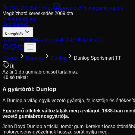
06 1 280 6567
Hívás
rendeles@motorgumishop.hu
Megbízható kereskedés
2009 óta
Motorgumi
Shop
Gumikereső
Kategóriák
Márkák
Tömlők
Magazin
Szállítás
GYIK
Kapcsolat
Főoldal
Keresés
Dunlop
Dunlop Sportsmart TT
Új
Az ár 1 db gumiabroncsot tartalmaz
Külső raktár
A gyártóról:
Dunlop
A Dunlop a világ egyik vezetõ gyártója, fejlesztõje és értékes
Egyszerű ötletek változtatják meg a világot. 1888-ban mindö
vezetõ gumiabroncsgyártója.
John Boyd Dunlop a tricikli tömör gumi kerekeit locsolótömlõbõl
motorverseny-gyõzelmek hosszú sorát nyitja meg.