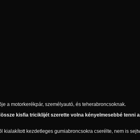
ítõje a motorkerékpár, személyautó, és teherabroncsoknak.
ssze kisfia triciklijét szerette volna kényelmesebbé tenni az 
 kialakított kezdetleges gumiabroncsokra cserélte, nem is sejtve