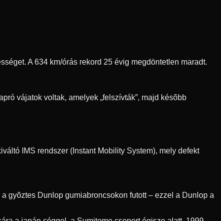
ebességet. A 634 km/órás rekord 25 évig megdöntetlen maradt.
pró vájatok voltak, amelyek „felszívták”, majd késõbb
váltó IMS rendszer (Instant Mobility System), mely defekt
r a gyõztes Dunlop gumiabroncsokon futott – ezzel a Dunlop a
ra a japán céggel, a Sumitomo csoport égisze alatt. 1999-