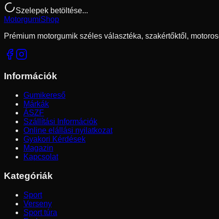
Szelepek betöltése...
Motorgumi
Shop
Prémium motorgumik széles választéka, szakértőktől, motoros
Információk
Gumikereső
Márkák
ÁSZF
Szállítási Információk
Online elállási nyilatkozat
Gyakori Kérdések
Magazin
Kapcsolat
Kategóriák
Sport
Verseny
Sport túra