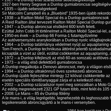
1927-ben Henry Segrave a Dunlop gumiabroncsai segítségével 3
• 1935 – újabb sebességrekord
Sir Malcolm Campbell és a „Bluebird” 1935-ben újabb rekordo
• 1938 – a Railton Mobil Special és a Dunlop gumiabroncsok
A Reid Railton által tervezett Railton Mobil Special Dunlop g
• 1947 – a Dunlop abroncsai elsõként 600 km/h felett.
Ezúttal John Cobb írt történelmet a Railton Mobil Special-lel
• 1950-es évek – a Dunlop 66 Forma-1 futamgyõzelme
Az autóversenyzés aranykorában a Dunlop nyolc világbajnoko
• 1964 – a Dunlop találmánya védelmet nyújt az aquaplaning 
Tom French, a Dunlop technikusa áttörést jelentõ szabadalmat 
kicsapták a vizet az útról, ezáltal csökkentve az aquaplaning,
• 1972 – a Dunlop kifejleszti az elsõ 60-as sorozatú acélöves
• 1973 – a világ elsõ defekttûrõ gumiabroncsa
A Dunlop megalkotja a Denovo abroncsot, mely a világon elsõk
• 1994 – a Dunlop ultrakönnyû öves szerkezetû abroncsa
A Dunlop újabb fejlesztése mintegy 12 kilóval csökkentette az
esetén speciális tömítõanyaggal zárja el a keletkezõ rést.
• 2002 – a Dunlop századszor nyeri meg sorozatban a Moto G
Az eddig megrendezett 2321 GP futam több, mint felét és 105 
• 2008: Le Mans – 85 év Dunlop fölény
A le mans-i, a világ legrégebbi, legnehezebb és leghosszabb 
legsikeresebb abroncsgyártó a le mans-i versenyben.
1984-ban került sor a D