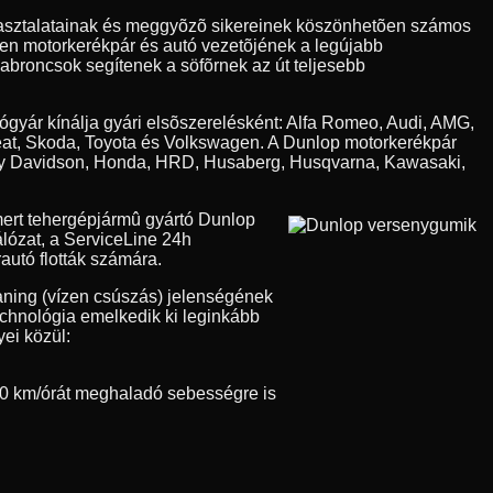
apasztalatainak és meggyõzõ sikereinek köszönhetõen számos
den motorkerékpár és autó vezetõjének a legújabb
 abroncsok segítenek a söfõrnek az út teljesebb
tógyár kínálja gyári elsõszerelésként: Alfa Romeo, Audi, AMG,
eat, Skoda, Toyota és Volkswagen. A Dunlop motorkerékpár
Harley Davidson, Honda, HRD, Husaberg, Husqvarna, Kawasaki,
ert tehergépjármû gyártó Dunlop
álózat, a ServiceLine 24h
autó flották számára.
aning (vízen csúszás) jelenségének
technológia emelkedik ki leginkább
ei közül:
0 km/órát meghaladó sebességre is