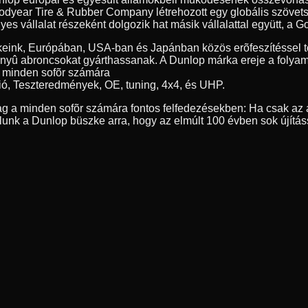
year Tire & Rubber Company létrehozott egy globális szövetség
 vállalat részeként dolgozik hat másik vállalattal együtt, a Go
eink, Európában, USA-ban és Japánban közös erõfeszítéssel tö
nyû abroncsokat gyárthassanak. A Dunlop márka ereje a folyamat
, minden sofõr számára
ió, Teszteredmények, OE, tuning, 4x4, és UHP.
g a minden sofõr számára fontos felfedezésekben: Ha csak az a
nk a Dunlop büszke arra, hogy az elmúlt 100 évben sok újítás