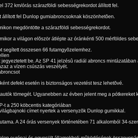
72 km/órás szárazföldi sebességrekordot állított fel.
t állított fel Dunlop gumiabroncsoknak köszönhetõen.
umikon megdöntötte a szárazföldi sebességrekordot.
, amikor a világon elõször átlépte az óránkénti 500 mérföldes s
t segített összesen 66 futamgyõzelemhez.
ellen
jegyeztetett be. Az SP 41 jelzésû radiál abroncs mintázatában a
 azaz a vízen csúszás veszélyét.
 abroncsot
ént defekt esetén is biztonságos vezetést tesz lehetõvé.
 autók tömegét. Ugyanebben az évben jelent meg a pótkereket ki
P-t a 250 köbcentis kategóriában
világbajnoki címet nyertek a versenyzõk Dunlop gumikkal.
futama. A 24 órás versenyek történetében 71 alkalomból 34-sze
unlop európai és egyesült államokbeli mûködésének összevonásá