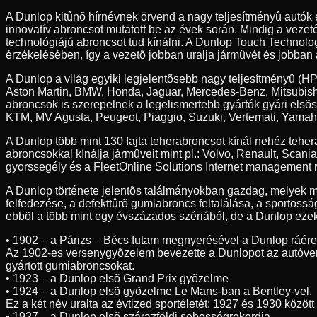
A Dunlop kitûnõ hírnévnek örvend a nagy teljesítményû autók
innovatív abroncsot mutatott be az évek során. Mindig a veze
technológiájú abroncsot tud kínálni. A Dunlop Touch Technolog
érzékelésében, így a vezetõ jobban uralja jármûvét és jobban 
A Dunlop a világ egyiki legjelentõsebb nagy teljesítményû (HP
Aston Martin, BMW, Honda, Jaguar, Mercedes-Benz, Mitsubishi
abroncsok is szerepelnek a legelismertebb gyártók gyári elsõ
KTM, MV Agusta, Peugeot, Piaggio, Suzuki, Vertemati, Yamah
A Dunlop több mint 130 fajta teherabroncsot kínál nehéz teh
abroncsokkal kínálja jármûveit mint pl.: Volvo, Renault, Scan
gyorssegély és a FleetOnline Solutions Internet management r
A Dunlop története jelentõs találmányokban gazdag, melyek m
felfedezése, a defekttûrõ gumiabroncs feltalálása, a sportossá
ebbõl a több mint egy évszázados szériából, de a Dunlop ezeke
• 1902 – a Párizs – Bécs futam megnyerésével a Dunlop ráér
Az 1902-es versenygyõzelem bevezette a Dunlopot az autóve
gyártott gumiabroncsokat.
• 1923 – a Dunlop elsõ Grand Prix gyõzelme
• 1924 – a Dunlop elsõ gyõzelme Le Mans-ban a Bentley-vel.
Ez a két név uralta az évtized sportéletét: 1927 és 1930 közöt
• 1927 – a Dunlop elsõ szárazföldi sebességrekordja