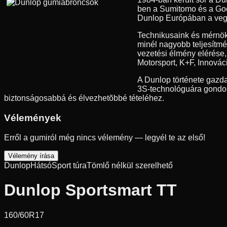
ben a Sumitomo és a Good
Dunlop Európában a vegyes
Technikusaink és mérnök
minél nagyobb teljesítmé
vezetési élmény elérése
Motorsport, K+F, Innovác
A Dunlop története gazda
3S-technológuára gondolu
biztonságosabbá és élvezhetõbbé tételéhez.
Vélemények
Erről a gumiról még nincs vélemény — legyél te az első!
Vélemény írása
Dunlop
Hátsó
Sport túra
Tömlő nélkül szerelhető
Dunlop Sportsmart TT
160/60R17