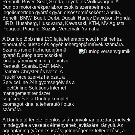
Renault, Rover, Seat, Skoda, Toyota és Volkswagen. A
Dunlop motorkerékpár abroncsok is szerepelnek a
legelismertebb gyártók gyári elsõszereléseként : Aprilia,
Benelli, BMW, Buell, Derbi, Ducati, Harley Davidson, Honda,
HRD, Husaberg, Husqvarna, Kawasaki, KTM, MV Agusta,
Peugeot, Piaggio, Suzuki, Vertemati, Yamaha.
A Dunlop több mint 130 fajta teherabroncsot kínál nehéz
teherautók, buszok és egyéb tehergépjármûvek számára.
Számos ismert tehergépjármû
gyártó Dunlop abroncsokkal
kínálja jármûveit mint pl.: Volvo,
Renault, Scania, DAF, MAN,
Daimler Chrysler és Iveco. A
TruckForce szerviz hálózat, a
ServiceLine 24h gyorssegély és a
FleetOnline Solutions Internet
management rendszer
segítségével a Dunlop komplett
csomagot kínál a teherautó flották
számára.
A Dunlop története jelentõs találmányokban gazdag, melyek
mindegyike a vezetés élményének javítására irányult. Az
aquaplaning (vízen csúszás) jelenségének felfedezése, a