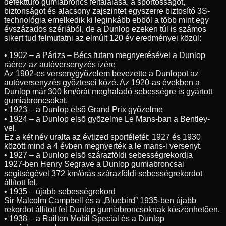
defekttûrõ gumiabroncs feltalálása, a sportosságot,
biztonságot és alacsony zajszintet egyszerre biztosító 3S-
technológia emelkedik ki leginkább ebbõl a több mint egy
évszázados szériából, de a Dunlop ezeken túl is számos
sikert tud felmutatni az elmúlt 120 év eredményei közül:
• 1902 – a Párizs – Bécs futam megnyerésével a Dunlop
ráérez az autóversenyzés ízére
Az 1902-es versenygyõzelem bevezette a Dunlopot az
autóversenyzés gyõztesei közé. Az 1920-as években a
Dunlop már 300 km/órát meghaladó sebességre is gyártott
gumiabroncsokat.
• 1923 – a Dunlop elsõ Grand Prix gyõzelme
• 1924 – a Dunlop elsõ gyõzelme Le Mans-ban a Bentley-
vel.
Ez a két név uralta az évtized sportéletét: 1927 és 1930
között mind a 4 évben megnyerték a le mans-i versenyt.
• 1927 – a Dunlop elsõ szárazföldi sebességrekordja
1927-ben Henry Segrave a Dunlop gumiabroncsai
segítségével 372 km/órás szárazföldi sebességrekordot
állított fel.
• 1935 – újabb sebességrekord
Sir Malcolm Campbell és a „Bluebird” 1935-ben újabb
rekordot állított fel Dunlop gumiabroncsoknak köszönhetõen.
• 1938 – a Railton Mobil Special és a Dunlop