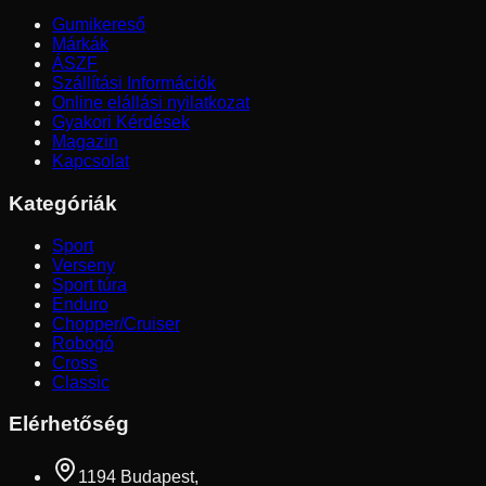
Gumikereső
Márkák
ÁSZF
Szállítási Információk
Online elállási nyilatkozat
Gyakori Kérdések
Magazin
Kapcsolat
Kategóriák
Sport
Verseny
Sport túra
Enduro
Chopper/Cruiser
Robogó
Cross
Classic
Elérhetőség
1194 Budapest,