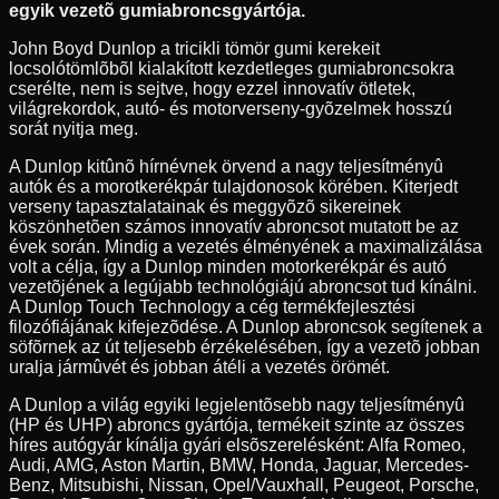
egyik vezetõ gumiabroncsgyártója.
John Boyd Dunlop a tricikli tömör gumi kerekeit
locsolótömlõbõl kialakított kezdetleges gumiabroncsokra
cserélte, nem is sejtve, hogy ezzel innovatív ötletek,
világrekordok, autó- és motorverseny-gyõzelmek hosszú
sorát nyitja meg.
A Dunlop kitûnõ hírnévnek örvend a nagy teljesítményû
autók és a morotkerékpár tulajdonosok körében. Kiterjedt
verseny tapasztalatainak és meggyõzõ sikereinek
köszönhetõen számos innovatív abroncsot mutatott be az
évek során. Mindig a vezetés élményének a maximalizálása
volt a célja, így a Dunlop minden motorkerékpár és autó
vezetõjének a legújabb technológiájú abroncsot tud kínálni.
A Dunlop Touch Technology a cég termékfejlesztési
filozófiájának kifejezõdése. A Dunlop abroncsok segítenek a
söfõrnek az út teljesebb érzékelésében, így a vezetõ jobban
uralja jármûvét és jobban átéli a vezetés örömét.
A Dunlop a világ egyiki legjelentõsebb nagy teljesítményû
(HP és UHP) abroncs gyártója, termékeit szinte az összes
híres autógyár kínálja gyári elsõszerelésként: Alfa Romeo,
Audi, AMG, Aston Martin, BMW, Honda, Jaguar, Mercedes-
Benz, Mitsubishi, Nissan, Opel/Vauxhall, Peugeot, Porsche,