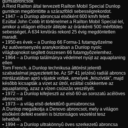
gumiabroncsok
A Reid Railton által tervezett Railton Mobil Special Dunlop
gumikon megdöntötte a szárazföldi sebességrekordot.
• 1947 – a Dunlop abroncsai elsõként 600 km/h felett.
Ezúttal John Cobb írt történelmet a Railton Mobil Special-lel,
amikor a világon elõször átlépte az óránkénti 500 mérföldes
sebességet. A 634 km/órás rekord 25 évig megdöntetlen
maradt.
• 1950-es évek – a Dunlop 66 Forma-1 futamgyõzelme
Az autóversenyzés aranykorában a Dunlop nyolc
világbajnokot segített összesen 66 futamgyõzelemhez.
• 1964 – a Dunlop találmánya védelmet nyújt az aquaplaning
ellen
Tom French, a Dunlop technikusa áttörést jelentõ
szabadalmat jegyeztetett be. Az SP 41 jelzésû radiál abroncs
mintázatában apró vájatok voltak, amelyek „felszívták”, majd
késõbb kicsapták a vizet az útról, ezáltal csökkentve az
aquaplaning, azaz a vízen csúszás veszélyét.
• 1972 – a Dunlop kifejleszti az elsõ 60-as sorozatú acélöves
abroncsot
• 1973 – a világ elsõ defekttûrõ gumiabroncsa
A Dunlop megalkotja a Denovo abroncsot, mely a világon
elsõként defekt esetén is biztonságos vezetést tesz
lehetõvé.
• 1994 – a Dunlop ultrakönnyû öves szerkezetû abroncsa