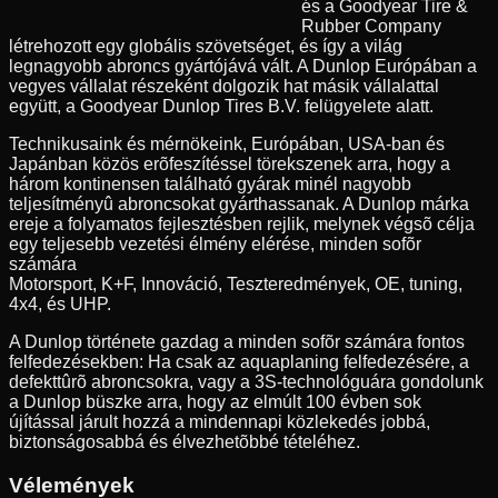
és a Goodyear Tire &
Rubber Company
létrehozott egy globális szövetséget, és így a világ
legnagyobb abroncs gyártójává vált. A Dunlop Európában a
vegyes vállalat részeként dolgozik hat másik vállalattal
együtt, a Goodyear Dunlop Tires B.V. felügyelete alatt.
Technikusaink és mérnökeink, Európában, USA-ban és
Japánban közös erõfeszítéssel törekszenek arra, hogy a
három kontinensen található gyárak minél nagyobb
teljesítményû abroncsokat gyárthassanak. A Dunlop márka
ereje a folyamatos fejlesztésben rejlik, melynek végsõ célja
egy teljesebb vezetési élmény elérése, minden sofõr
számára
Motorsport, K+F, Innováció, Teszteredmények, OE, tuning,
4x4, és UHP.
A Dunlop története gazdag a minden sofõr számára fontos
felfedezésekben: Ha csak az aquaplaning felfedezésére, a
defekttûrõ abroncsokra, vagy a 3S-technológuára gondolunk
a Dunlop büszke arra, hogy az elmúlt 100 évben sok
újítással járult hozzá a mindennapi közlekedés jobbá,
biztonságosabbá és élvezhetõbbé tételéhez.
Vélemények