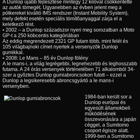
A Dunlop újabb fejlesztése mintegy 12 kilóval csökkentette
az autók tömegét. Ugyanebben az évben jelent meg a
pótkereket kiváltó IMS rendszer (Instant Mobility System),
mely defekt esetén speciális tömítõanyaggal zárja el a
keletkezõ rést.
• 2002 – a Dunlop századszor nyeri meg sorozatban a Moto
GP-t a 250 köbcentis kategóriában
Az eddig megrendezett 2321 GP futam több, mint felét és
105 világbajnoki címet nyertek a versenyzõk Dunlop
gumikkal.
• 2008: Le Mans – 85 év Dunlop fölény
A le mans-i, a világ legrégebbi, legnehezebb és leghosszabb
futama. A 24 órás versenyek történetében 71 alkalomból 34-
szer a gyõztes Dunlop gumiabroncsokon futott – ezzel a
Dunlop a legsikeresebb abroncsgyártó a le mans-i
versenyben.
1984-ban került sor a
Dunlop európai és
egyesült államokbeli
mûködésének
összevonására a japán
céggel, a Sumitomo
csoport égisze alatt.
1999-ben a Sumitomo