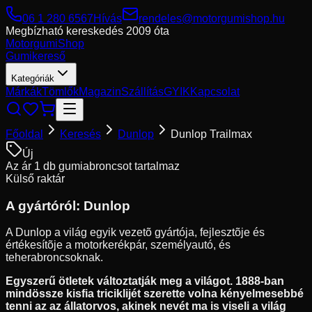
06 1 280 6567
Hívás
rendeles@motorgumishop.hu
Megbízható kereskedés
2009 óta
Motorgumi
Shop
Gumikereső
Kategóriák
Márkák
Tömlők
Magazin
Szállítás
GYIK
Kapcsolat
Főoldal
Keresés
Dunlop
Dunlop Trailmax
Új
Az ár 1 db gumiabroncsot tartalmaz
Külső raktár
A gyártóról:
Dunlop
A Dunlop a világ egyik vezetõ gyártója, fejlesztõje és
értékesítõje a motorkerékpár, személyautó, és
teherabroncsoknak.
Egyszerű ötletek változtatják meg a világot. 1888-ban
mindössze kisfia triciklijét szerette volna kényelmesebbé
tenni az az állatorvos, akinek nevét ma is viseli a világ