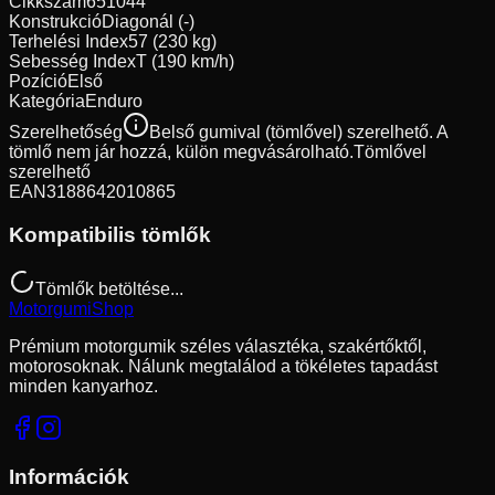
Cikkszám
651044
Konstrukció
Diagonál (-)
Terhelési Index
57 (230 kg)
Sebesség Index
T (190 km/h)
Pozíció
Első
Kategória
Enduro
Szerelhetőség
Belső gumival (tömlővel) szerelhető. A
tömlő nem jár hozzá, külön megvásárolható.
Tömlővel
szerelhető
EAN
3188642010865
Kompatibilis tömlők
Tömlők betöltése...
Motorgumi
Shop
Prémium motorgumik széles választéka, szakértőktől,
motorosoknak. Nálunk megtalálod a tökéletes tapadást
minden kanyarhoz.
Információk