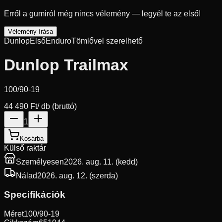
Erről a gumiról még nincs vélemény — legyél te az első!
Vélemény írása
Dunlop
Első
Enduro
Tömlővel szerelhető
Dunlop Trailmax
100/90-19
44 490 Ft
/ db (bruttó)
1
Kosárba
Külső raktár
Személyesen
2026. aug. 11. (kedd)
Nálad
2026. aug. 12. (szerda)
Specifikációk
Méret
100/90-19