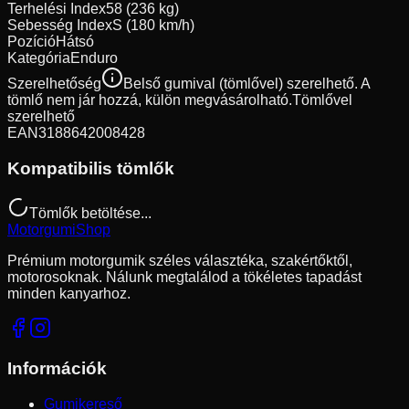
Terhelési Index
58 (236 kg)
Sebesség Index
S (180 km/h)
Pozíció
Hátsó
Kategória
Enduro
Szerelhetőség
Belső gumival (tömlővel) szerelhető. A
tömlő nem jár hozzá, külön megvásárolható.
Tömlővel
szerelhető
EAN
3188642008428
Kompatibilis tömlők
Tömlők betöltése...
Motorgumi
Shop
Prémium motorgumik széles választéka, szakértőktől,
motorosoknak. Nálunk megtalálod a tökéletes tapadást
minden kanyarhoz.
Információk
Gumikereső