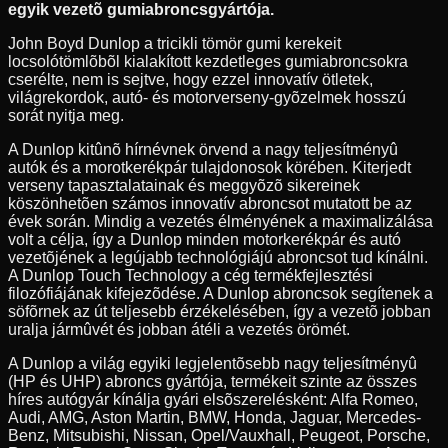
egyik vezetõ gumiabroncsgyártója.
John Boyd Dunlop a tricikli tömör gumi kerekeit
locsolótömlõbõl kialakított kezdetleges gumiabroncsokra
cserélte, nem is sejtve, hogy ezzel innovatív ötletek,
világrekordok, autó- és motorverseny-gyõzelmek hosszú
sorát nyitja meg.
A Dunlop kitûnõ hírnévnek örvend a nagy teljesítményû
autók és a morotkerékpár tulajdonosok körében. Kiterjedt
verseny tapasztalatainak és meggyõzõ sikereinek
köszönhetõen számos innovatív abroncsot mutatott be az
évek során. Mindig a vezetés élményének a maximalizálása
volt a célja, így a Dunlop minden motorkerékpár és autó
vezetõjének a legújabb technológiájú abroncsot tud kínálni.
A Dunlop Touch Technology a cég termékfejlesztési
filozófiájának kifejezõdése. A Dunlop abroncsok segítenek a
söfõrnek az út teljesebb érzékelésében, így a vezetõ jobban
uralja jármûvét és jobban átéli a vezetés örömét.
A Dunlop a világ egyiki legjelentõsebb nagy teljesítményû
(HP és UHP) abroncs gyártója, termékeit szinte az összes
híres autógyár kínálja gyári elsõszerelésként: Alfa Romeo,
Audi, AMG, Aston Martin, BMW, Honda, Jaguar, Mercedes-
Benz, Mitsubishi, Nissan, Opel/Vauxhall, Peugeot, Porsche,