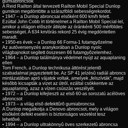
gumiabroncsok
A Reid Railton által tervezett Railton Mobil Special Dunlop
gumikon megdöntötte a szárazföldi sebességrekordot.
• 1947 – a Dunlop abroncsai elsõként 600 km/h felett.
Ezúttal John Cobb írt történelmet a Railton Mobil Special-lel,
amikor a világon elõször átlépte az óránkénti 500 mérföldes
sebességet. A 634 km/órás rekord 25 évig megdöntetlen
maradt.
• 1950-es évek – a Dunlop 66 Forma-1 futamgyõzelme
Az autóversenyzés aranykorában a Dunlop nyolc
világbajnokot segített összesen 66 futamgyõzelemhez.
• 1964 – a Dunlop találmánya védelmet nyújt az aquaplaning
ellen
Tom French, a Dunlop technikusa áttörést jelentõ
szabadalmat jegyeztetett be. Az SP 41 jelzésû radiál abroncs
mintázatában apró vájatok voltak, amelyek „felszívták”, majd
késõbb kicsapták a vizet az útról, ezáltal csökkentve az
aquaplaning, azaz a vízen csúszás veszélyét.
• 1972 – a Dunlop kifejleszti az elsõ 60-as sorozatú acélöves
abroncsot
• 1973 – a világ elsõ defekttûrõ gumiabroncsa
A Dunlop megalkotja a Denovo abroncsot, mely a világon
elsõként defekt esetén is biztonságos vezetést tesz
lehetõvé.
• 1994 – a Dunlop ultrakönnyû öves szerkezetû abroncsa