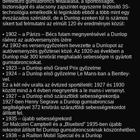
defekttûrõ gumiabroncs feltalálása, a sportosságot,
biztonságot és alacsony zajszintet egyszerre biztosító 3S-
technológia emelkedik ki leginkább ebbõl a több mint egy
évszázados szériából, de a Dunlop ezeken túl is számos
sikert tud felmutatni az elmúlt 120 év eredményei közül:
• 1902 – a Párizs – Bécs futam megnyerésével a Dunlop
ráérez az autóversenyzés ízére
Az 1902-es versenygyõzelem bevezette a Dunlopot az
autóversenyzés gyõztesei közé. Az 1920-as években a
Dunlop már 300 km/órát meghaladó sebességre is gyártott
gumiabroncsokat.
• 1923 – a Dunlop elsõ Grand Prix gyõzelme
• 1924 – a Dunlop elsõ gyõzelme Le Mans-ban a Bentley-
vel.
Ez a két név uralta az évtized sportéletét: 1927 és 1930
között mind a 4 évben megnyerték a le mans-i versenyt.
• 1927 – a Dunlop elsõ szárazföldi sebességrekordja
1927-ben Henry Segrave a Dunlop gumiabroncsai
segítségével 372 km/órás szárazföldi sebességrekordot
állított fel.
• 1935 – újabb sebességrekord
Sir Malcolm Campbell és a „Bluebird” 1935-ben újabb
rekordot állított fel Dunlop gumiabroncsoknak köszönhetõen.
• 1938 – a Railton Mobil Special és a Dunlop