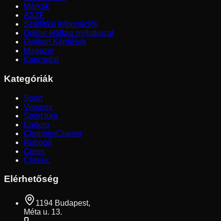
Márkák
ÁSZF
Szállítási Információk
Online elállási nyilatkozat
Gyakori Kérdések
Magazin
Kapcsolat
Kategóriák
Sport
Verseny
Sport túra
Enduro
Chopper/Cruiser
Robogó
Cross
Classic
Elérhetőség
1194 Budapest,
Méta u. 13.