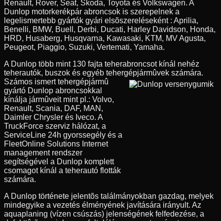
Renault, Rover, Seat, Skoda, Toyota és Volkswagen. A
Dunlop motorkerékpár abroncsok is szerepelnek a
legelismertebb gyártók gyári elsõszereléseként : Aprilia,
Benelli, BMW, Buell, Derbi, Ducati, Harley Davidson, Honda,
HRD, Husaberg, Husqvarna, Kawasaki, KTM, MV Agusta,
Peugeot, Piaggio, Suzuki, Vertemati, Yamaha.
A Dunlop több mint 130 fajta teherabroncsot kínál nehéz
teherautók, buszok és egyéb tehergépjármûvek számára.
Számos ismert tehergépjármû
gyártó Dunlop abroncsokkal
kínálja jármûveit mint pl.: Volvo,
Renault, Scania, DAF, MAN,
Daimler Chrysler és Iveco. A
TruckForce szerviz hálózat, a
ServiceLine 24h gyorssegély és a
FleetOnline Solutions Internet
management rendszer
segítségével a Dunlop komplett
csomagot kínál a teherautó flották
számára.
A Dunlop története jelentõs találmányokban gazdag, melyek
mindegyike a vezetés élményének javítására irányult. Az
aquaplaning (vízen csúszás) jelenségének felfedezése, a