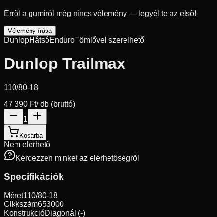
Erről a gumiról még nincs vélemény — legyél te az első!
Vélemény írása
Dunlop
Hátsó
Enduro
Tömlővel szerelhető
Dunlop Trailmax
110/80-18
47 390 Ft
/ db (bruttó)
1
Kosárba
Nem elérhető
Kérdezzen minket az elérhetőségről
Specifikációk
Méret
110/80-18
Cikkszám
653000
Konstrukció
Diagonál (-)