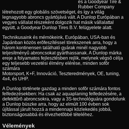
és a Goodyear Tire &
Rubber Company
létrehozott egy globális szövetséget, és így a világ
legnagyobb abroncs gyártójává vált. A Dunlop Európában a
vegyes vállalat részeként dolgozik hat másik vállalattal
együtt, a Goodyear Dunlop Tires B.V. felügyelete alatt.
Technikusaink és mérnökeink, Európában, USA-ban és
Japánban közös erõfeszítéssel törekszenek arra, hogy a
három kontinensen található gyárak minél nagyobb
teljesítményû abroncsokat gyárthassanak. A Dunlop márka
ereje a folyamatos fejlesztésben rejlik, melynek végsõ célja
egy teljesebb vezetési élmény elérése, minden sofõr
számára
Motorsport, K+F, Innováció, Teszteredmények, OE, tuning,
4x4, és UHP.
A Dunlop története gazdag a minden sofõr számára fontos
felfedezésekben: Ha csak az aquaplaning felfedezésére, a
defekttûrõ abroncsokra, vagy a 3S-technológuára gondolunk
a Dunlop büszke arra, hogy az elmúlt 100 évben sok
újítással járult hozzá a mindennapi közlekedés jobbá,
biztonságosabbá és élvezhetõbbé tételéhez.
Vélemények