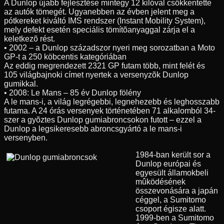
A Dunlop újabb fejlesztése mintegy 12 kilóval csökkentette
az autók tömegét. Ugyanebben az évben jelent meg a
pótkereket kiváltó IMS rendszer (Instant Mobility System),
mely defekt esetén speciális tömítõanyaggal zárja el a
keletkezõ rést.
• 2002 – a Dunlop századszor nyeri meg sorozatban a Moto
GP-t a 250 köbcentis kategóriában
Az eddig megrendezett 2321 GP futam több, mint felét és
105 világbajnoki címet nyertek a versenyzõk Dunlop
gumikkal.
• 2008: Le Mans – 85 év Dunlop fölény
A le mans-i, a világ legrégebbi, legnehezebb és leghosszabb
futama. A 24 órás versenyek történetében 71 alkalomból 34-
szer a gyõztes Dunlop gumiabroncsokon futott – ezzel a
Dunlop a legsikeresebb abroncsgyártó a le mans-i
versenyben.
1984-ban került sor a
Dunlop európai és
egyesült államokbeli
mûködésének
összevonására a japán
céggel, a Sumitomo
csoport égisze alatt.
1999-ben a Sumitomo