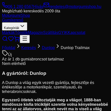
06 1 280 6567
Hívás
rendeles@motorgumishop.hu
Megbízható kereskedés
2009 óta
Motorgumi
Shop
Gumikereső
Kategóriák
Márkák
Tömlők
Magazin
Szállítás
GYIK
Kapcsolat
Főoldal
Keresés
Dunlop
Dunlop Trailmax
Új
Az ár 1 db gumiabroncsot tartalmaz
Nem elérhető
A gyártóról:
Dunlop
A Dunlop a világ egyik vezetõ gyártója, fejlesztõje és
értékesítõje a motorkerékpár, személyautó, és
teherabroncsoknak.
Egyszerű ötletek változtatják meg a világot. 1888-ban
mindössze kisfia triciklijét szerette volna kényelmesebbé
tenni az az állatorvos, akinek nevét ma is viseli a világ