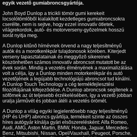
egyik vezetõ gumiabroncsgyártója.
John Boyd Dunlop a tricikli tömör gumi kerekeit
locsolótömlõbõl kialakított kezdetleges gumiabroncsokra
cserélte, nem is sejtve, hogy ezzel innovatív ötletek,
világrekordok, autó- és motorverseny-gyõzelmek hosszú
sorát nyitja meg.
A Dunlop kitûnõ hírnévnek örvend a nagy teljesítményû
autók és a morotkerékpár tulajdonosok körében. Kiterjedt
verseny tapasztalatainak és meggyõzõ sikereinek
köszönhetõen számos innovatív abroncsot mutatott be az
évek során. Mindig a vezetés élményének a maximalizálása
volt a célja, így a Dunlop minden motorkerékpár és autó
vezetõjének a legújabb technológiájú abroncsot tud kínálni.
A Dunlop Touch Technology a cég termékfejlesztési
filozófiájának kifejezõdése. A Dunlop abroncsok segítenek a
söfõrnek az út teljesebb érzékelésében, így a vezetõ jobban
uralja jármûvét és jobban átéli a vezetés örömét.
A Dunlop a világ egyiki legjelentõsebb nagy teljesítményû
(HP és UHP) abroncs gyártója, termékeit szinte az összes
híres autógyár kínálja gyári elsõszerelésként: Alfa Romeo,
Audi, AMG, Aston Martin, BMW, Honda, Jaguar, Mercedes-
Benz, Mitsubishi, Nissan, Opel/Vauxhall, Peugeot, Porsche,