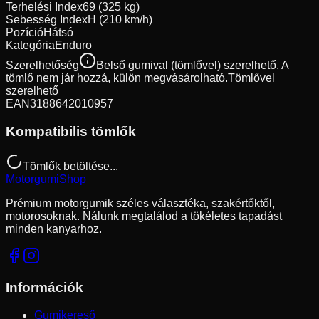
Terhelési Index
69 (325 kg)
Sebesség Index
H (210 km/h)
Pozíció
Hátsó
Kategória
Enduro
Szerelhetőség
Belső gumival (tömlővel) szerelhető. A
tömlő nem jár hozzá, külön megvásárolható.
Tömlővel
szerelhető
EAN
3188642010957
Kompatibilis tömlők
Tömlők betöltése...
Motorgumi
Shop
Prémium motorgumik széles választéka, szakértőktől,
motorosoknak. Nálunk megtalálod a tökéletes tapadást
minden kanyarhoz.
Információk
Gumikereső