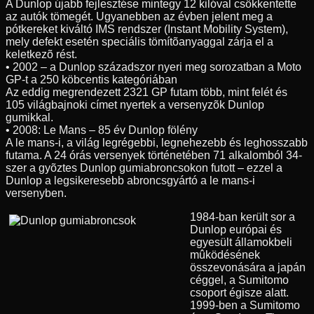
A Dunlop újabb fejlesztése mintegy 12 kilóval csökkentette
az autók tömegét. Ugyanebben az évben jelent meg a
pótkereket kiváltó IMS rendszer (Instant Mobility System),
mely defekt esetén speciális tömítõanyaggal zárja el a
keletkezõ rést.
• 2002 – a Dunlop századszor nyeri meg sorozatban a Moto
GP-t a 250 köbcentis kategóriában
Az eddig megrendezett 2321 GP futam több, mint felét és
105 világbajnoki címet nyertek a versenyzõk Dunlop
gumikkal.
• 2008: Le Mans – 85 év Dunlop fölény
A le mans-i, a világ legrégebbi, legnehezebb és leghosszabb
futama. A 24 órás versenyek történetében 71 alkalomból 34-
szer a gyõztes Dunlop gumiabroncsokon futott – ezzel a
Dunlop a legsikeresebb abroncsgyártó a le mans-i
versenyben.
1984-ban került sor a
Dunlop európai és
egyesült államokbeli
mûködésének
összevonására a japán
céggel, a Sumitomo
csoport égisze alatt.
1999-ben a Sumitomo