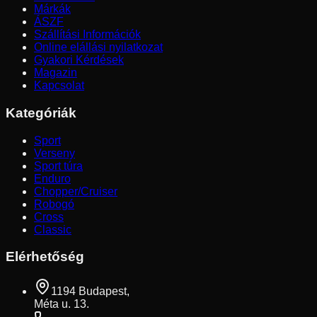
Márkák
ÁSZF
Szállítási Információk
Online elállási nyilatkozat
Gyakori Kérdések
Magazin
Kapcsolat
Kategóriák
Sport
Verseny
Sport túra
Enduro
Chopper/Cruiser
Robogó
Cross
Classic
Elérhetőség
1194 Budapest,
Méta u. 13.