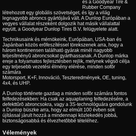
és a Goodyear Tire &
Rubber Company
létrehozott egy globális szövetséget, és így a világ
legnagyobb abroncs gyártójává vált. A Dunlop Európában a
vegyes vállalat részeként dolgozik hat másik vállalattal
együtt, a Goodyear Dunlop Tires B.V. felügyelete alatt.
Technikusaink és mérnökeink, Európában, USA-ban és
Japánban közös erõfeszítéssel törekszenek arra, hogy a
három kontinensen található gyárak minél nagyobb
teljesítményû abroncsokat gyárthassanak. A Dunlop márka
ereje a folyamatos fejlesztésben rejlik, melynek végsõ célja
egy teljesebb vezetési élmény elérése, minden sofõr
számára
Motorsport, K+F, Innováció, Teszteredmények, OE, tuning,
4x4, és UHP.
A Dunlop története gazdag a minden sofõr számára fontos
felfedezésekben: Ha csak az aquaplaning felfedezésére, a
defekttûrõ abroncsokra, vagy a 3S-technológuára gondolunk
a Dunlop büszke arra, hogy az elmúlt 100 évben sok
újítással járult hozzá a mindennapi közlekedés jobbá,
biztonságosabbá és élvezhetõbbé tételéhez.
Vélemények