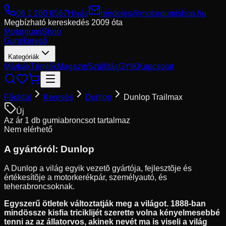
06 1 280 6567
Hívás
rendeles@motorgumishop.hu
Megbízható kereskedés
2009 óta
Motorgumi
Shop
Gumikereső
Kategóriák
Márkák
Tömlők
Magazin
Szállítás
GYIK
Kapcsolat
Főoldal
Keresés
Dunlop
Dunlop Trailmax
Új
Az ár 1 db gumiabroncsot tartalmaz
Nem elérhető
A gyártóról:
Dunlop
A Dunlop a világ egyik vezetõ gyártója, fejlesztõje és
értékesítõje a motorkerékpár, személyautó, és
teherabroncsoknak.
Egyszerű ötletek változtatják meg a világot. 1888-ban
mindössze kisfia triciklijét szerette volna kényelmesebbé
tenni az az állatorvos, akinek nevét ma is viseli a világ