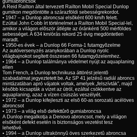
gumiabroncsok
A Reid Railton által tervezett Railton Mobil Special Dunlop
gumikon megdöntötte a szárazföldi sebességrekordot.
• 1947 – a Dunlop abroncsai elsõként 600 km/h felett.
Ezúttal John Cobb írt történelmet a Railton Mobil Special-lel,
amikor a világon elõször átlépte az óránkénti 500 mérföldes
sebességet. A 634 km/órás rekord 25 évig megdöntetlen
maradt.
• 1950-es évek – a Dunlop 66 Forma-1 futamgyõzelme
Az autóversenyzés aranykorában a Dunlop nyolc
világbajnokot segített összesen 66 futamgyõzelemhez.
• 1964 – a Dunlop találmánya védelmet nyújt az aquaplaning
ellen
Tom French, a Dunlop technikusa áttörést jelentõ
szabadalmat jegyeztetett be. Az SP 41 jelzésû radiál abroncs
mintázatában apró vájatok voltak, amelyek „felszívták”, majd
késõbb kicsapták a vizet az útról, ezáltal csökkentve az
aquaplaning, azaz a vízen csúszás veszélyét.
• 1972 – a Dunlop kifejleszti az elsõ 60-as sorozatú acélöves
abroncsot
• 1973 – a világ elsõ defekttûrõ gumiabroncsa
A Dunlop megalkotja a Denovo abroncsot, mely a világon
elsõként defekt esetén is biztonságos vezetést tesz
lehetõvé.
• 1994 – a Dunlop ultrakönnyû öves szerkezetû abroncsa