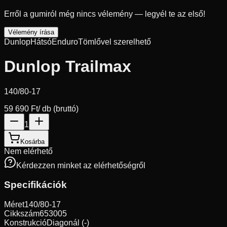
Erről a gumiról még nincs vélemény — legyél te az első!
Vélemény írása
Dunlop
Hátsó
Enduro
Tömlővel szerelhető
Dunlop Trailmax
140/80-17
59 690 Ft
/ db (bruttó)
1
Kosárba
Nem elérhető
Kérdezzen minket az elérhetőségről
Specifikációk
Méret
140/80-17
Cikkszám
653005
Konstrukció
Diagonál (-)