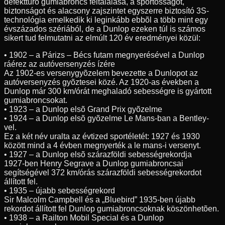
defekttûrõ gumiabroncs feltalálása, a sportosságot,
biztonságot és alacsony zajszintet egyszerre biztosító 3S-
technológia emelkedik ki leginkább ebbõl a több mint egy
évszázados szériából, de a Dunlop ezeken túl is számos
sikert tud felmutatni az elmúlt 120 év eredményei közül:
• 1902 – a Párizs – Bécs futam megnyerésével a Dunlop
ráérez az autóversenyzés ízére
Az 1902-es versenygyõzelem bevezette a Dunlopot az
autóversenyzés gyõztesei közé. Az 1920-as években a
Dunlop már 300 km/órát meghaladó sebességre is gyártott
gumiabroncsokat.
• 1923 – a Dunlop elsõ Grand Prix gyõzelme
• 1924 – a Dunlop elsõ gyõzelme Le Mans-ban a Bentley-
vel.
Ez a két név uralta az évtized sportéletét: 1927 és 1930
között mind a 4 évben megnyerték a le mans-i versenyt.
• 1927 – a Dunlop elsõ szárazföldi sebességrekordja
1927-ben Henry Segrave a Dunlop gumiabroncsai
segítségével 372 km/órás szárazföldi sebességrekordot
állított fel.
• 1935 – újabb sebességrekord
Sir Malcolm Campbell és a „Bluebird” 1935-ben újabb
rekordot állított fel Dunlop gumiabroncsoknak köszönhetõen.
• 1938 – a Railton Mobil Special és a Dunlop