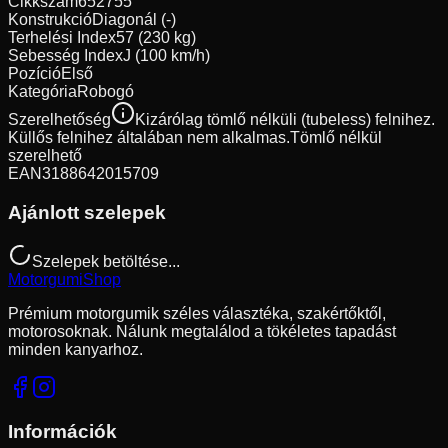
Cikkszám
652755
Konstrukció
Diagonál (-)
Terhelési Index
57 (230 kg)
Sebesség Index
J (100 km/h)
Pozíció
Első
Kategória
Robogó
Szerelhetőség
Kizárólag tömlő nélküli (tubeless) felnihez.
Küllős felnihez általában nem alkalmas.
Tömlő nélkül
szerelhető
EAN
3188642015709
Ajánlott szelepek
Szelepek betöltése...
Motorgumi
Shop
Prémium motorgumik széles választéka, szakértőktől,
motorosoknak. Nálunk megtalálod a tökéletes tapadást
minden kanyarhoz.
Információk