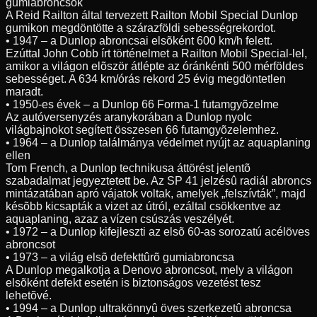
gumiabroncsok
A Reid Railton által tervezett Railton Mobil Special Dunlop
gumikon megdöntötte a szárazföldi sebességrekordot.
• 1947 – a Dunlop abroncsai elsõként 600 km/h felett.
Ezúttal John Cobb írt történelmet a Railton Mobil Special-lel,
amikor a világon elõször átlépte az óránkénti 500 mérföldes
sebességet. A 634 km/órás rekord 25 évig megdöntetlen
maradt.
• 1950-es évek – a Dunlop 66 Forma-1 futamgyõzelme
Az autóversenyzés aranykorában a Dunlop nyolc
világbajnokot segített összesen 66 futamgyõzelemhez.
• 1964 – a Dunlop találmánya védelmet nyújt az aquaplaning
ellen
Tom French, a Dunlop technikusa áttörést jelentõ
szabadalmat jegyeztetett be. Az SP 41 jelzésû radiál abroncs
mintázatában apró vájatok voltak, amelyek „felszívták”, majd
késõbb kicsapták a vizet az útról, ezáltal csökkentve az
aquaplaning, azaz a vízen csúszás veszélyét.
• 1972 – a Dunlop kifejleszti az elsõ 60-as sorozatú acélöves
abroncsot
• 1973 – a világ elsõ defekttûrõ gumiabroncsa
A Dunlop megalkotja a Denovo abroncsot, mely a világon
elsõként defekt esetén is biztonságos vezetést tesz
lehetõvé.
• 1994 – a Dunlop ultrakönnyû öves szerkezetû abroncsa