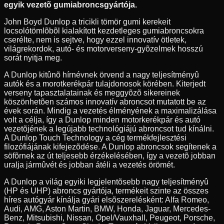
egyik vezetõ gumiabroncsgyártója.
John Boyd Dunlop a tricikli tömör gumi kerekeit
locsolótömlõbõl kialakított kezdetleges gumiabroncsokra
cserélte, nem is sejtve, hogy ezzel innovatív ötletek,
világrekordok, autó- és motorverseny-gyõzelmek hosszú
sorát nyitja meg.
A Dunlop kitûnõ hírnévnek örvend a nagy teljesítményû
autók és a morotkerékpár tulajdonosok körében. Kiterjedt
verseny tapasztalatainak és meggyõzõ sikereinek
köszönhetõen számos innovatív abroncsot mutatott be az
évek során. Mindig a vezetés élményének a maximalizálása
volt a célja, így a Dunlop minden motorkerékpár és autó
vezetõjének a legújabb technológiájú abroncsot tud kínálni.
A Dunlop Touch Technology a cég termékfejlesztési
filozófiájának kifejezõdése. A Dunlop abroncsok segítenek a
söfõrnek az út teljesebb érzékelésében, így a vezetõ jobban
uralja jármûvét és jobban átéli a vezetés örömét.
A Dunlop a világ egyiki legjelentõsebb nagy teljesítményû
(HP és UHP) abroncs gyártója, termékeit szinte az összes
híres autógyár kínálja gyári elsõszerelésként: Alfa Romeo,
Audi, AMG, Aston Martin, BMW, Honda, Jaguar, Mercedes-
Benz, Mitsubishi, Nissan, Opel/Vauxhall, Peugeot, Porsche,