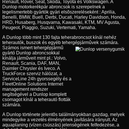
Renault, Rover, Seat, Skoda, Toyota és Volkswagen. A
Dunlop motorkerékpár abroncsok is szerepelnek a
legelismertebb gyártók gyári elsõszereléseként : Aprilia,
Benelli, BMW, Buell, Derbi, Ducati, Harley Davidson, Honda,
HRD, Husaberg, Husqvarna, Kawasaki, KTM, MV Agusta,
Peugeot, Piaggio, Suzuki, Vertemati, Yamaha.
A Dunlop több mint 130 fajta teherabroncsot kínál nehéz
teherautók, buszok és egyéb tehergépjármûvek számára.
Számos ismert tehergépjármû
gyártó Dunlop abroncsokkal
kínálja jármûveit mint pl.: Volvo,
Renault, Scania, DAF, MAN,
Daimler Chrysler és Iveco. A
TruckForce szerviz hálózat, a
ServiceLine 24h gyorssegély és a
FleetOnline Solutions Internet
management rendszer
segítségével a Dunlop komplett
csomagot kínál a teherautó flották
számára.
A Dunlop története jelentõs találmányokban gazdag, melyek
mindegyike a vezetés élményének javítására irányult. Az
aquaplaning (vízen csúszás) jelenségének felfedezése, a