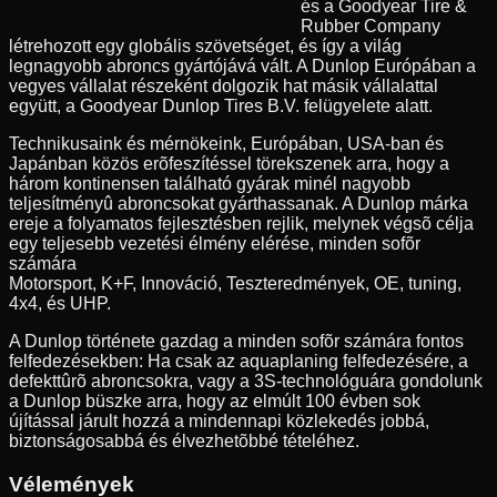
és a Goodyear Tire &
Rubber Company
létrehozott egy globális szövetséget, és így a világ
legnagyobb abroncs gyártójává vált. A Dunlop Európában a
vegyes vállalat részeként dolgozik hat másik vállalattal
együtt, a Goodyear Dunlop Tires B.V. felügyelete alatt.
Technikusaink és mérnökeink, Európában, USA-ban és
Japánban közös erõfeszítéssel törekszenek arra, hogy a
három kontinensen található gyárak minél nagyobb
teljesítményû abroncsokat gyárthassanak. A Dunlop márka
ereje a folyamatos fejlesztésben rejlik, melynek végsõ célja
egy teljesebb vezetési élmény elérése, minden sofõr
számára
Motorsport, K+F, Innováció, Teszteredmények, OE, tuning,
4x4, és UHP.
A Dunlop története gazdag a minden sofõr számára fontos
felfedezésekben: Ha csak az aquaplaning felfedezésére, a
defekttûrõ abroncsokra, vagy a 3S-technológuára gondolunk
a Dunlop büszke arra, hogy az elmúlt 100 évben sok
újítással járult hozzá a mindennapi közlekedés jobbá,
biztonságosabbá és élvezhetõbbé tételéhez.
Vélemények