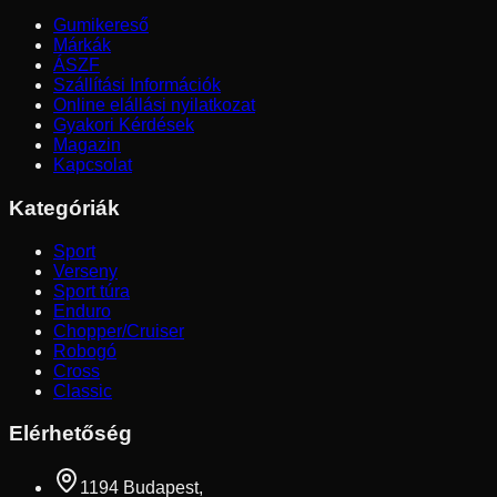
Gumikereső
Márkák
ÁSZF
Szállítási Információk
Online elállási nyilatkozat
Gyakori Kérdések
Magazin
Kapcsolat
Kategóriák
Sport
Verseny
Sport túra
Enduro
Chopper/Cruiser
Robogó
Cross
Classic
Elérhetőség
1194 Budapest,