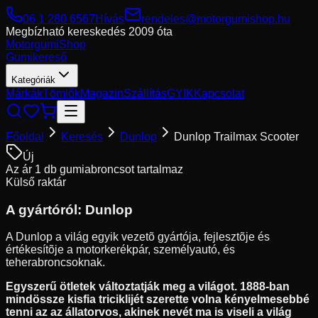
06 1 280 6567
Hívás
rendeles@motorgumishop.hu
Megbízható kereskedés
2009 óta
Motorgumi
Shop
Gumikereső
Kategóriák
Márkák
Tömlők
Magazin
Szállítás
GYIK
Kapcsolat
Főoldal
Keresés
Dunlop
Dunlop Trailmax Scooter
Új
Az ár 1 db gumiabroncsot tartalmaz
Külső raktár
A gyártóról:
Dunlop
A Dunlop a világ egyik vezetõ gyártója, fejlesztõje és
értékesítõje a motorkerékpár, személyautó, és
teherabroncsoknak.
Egyszerű ötletek változtatják meg a világot. 1888-ban
mindössze kisfia triciklijét szerette volna kényelmesebbé
tenni az az állatorvos, akinek nevét ma is viseli a világ