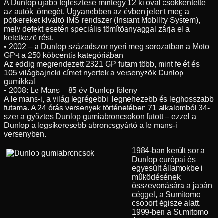
A Dunlop újabb fejlesztése mintegy 12 kilóval csökkentette
az autók tömegét. Ugyanebben az évben jelent meg a
pótkereket kiváltó IMS rendszer (Instant Mobility System),
mely defekt esetén speciális tömítõanyaggal zárja el a
keletkezõ rést.
• 2002 – a Dunlop századszor nyeri meg sorozatban a Moto
GP-t a 250 köbcentis kategóriában
Az eddig megrendezett 2321 GP futam több, mint felét és
105 világbajnoki címet nyertek a versenyzõk Dunlop
gumikkal.
• 2008: Le Mans – 85 év Dunlop fölény
A le mans-i, a világ legrégebbi, legnehezebb és leghosszabb
futama. A 24 órás versenyek történetében 71 alkalomból 34-
szer a gyõztes Dunlop gumiabroncsokon futott – ezzel a
Dunlop a legsikeresebb abroncsgyártó a le mans-i
versenyben.
1984-ban került sor a
Dunlop európai és
egyesült államokbeli
mûködésének
összevonására a japán
céggel, a Sumitomo
csoport égisze alatt.
1999-ben a Sumitomo