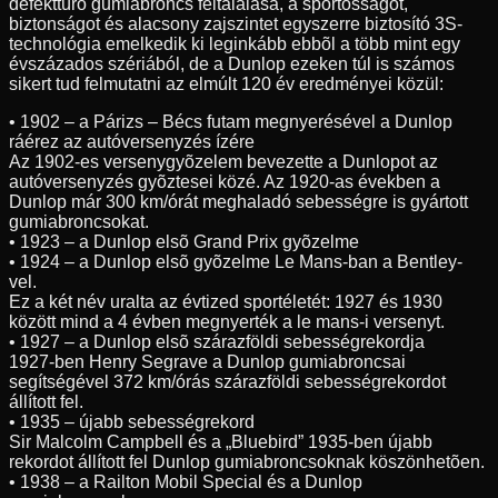
defekttûrõ gumiabroncs feltalálása, a sportosságot,
biztonságot és alacsony zajszintet egyszerre biztosító 3S-
technológia emelkedik ki leginkább ebbõl a több mint egy
évszázados szériából, de a Dunlop ezeken túl is számos
sikert tud felmutatni az elmúlt 120 év eredményei közül:
• 1902 – a Párizs – Bécs futam megnyerésével a Dunlop
ráérez az autóversenyzés ízére
Az 1902-es versenygyõzelem bevezette a Dunlopot az
autóversenyzés gyõztesei közé. Az 1920-as években a
Dunlop már 300 km/órát meghaladó sebességre is gyártott
gumiabroncsokat.
• 1923 – a Dunlop elsõ Grand Prix gyõzelme
• 1924 – a Dunlop elsõ gyõzelme Le Mans-ban a Bentley-
vel.
Ez a két név uralta az évtized sportéletét: 1927 és 1930
között mind a 4 évben megnyerték a le mans-i versenyt.
• 1927 – a Dunlop elsõ szárazföldi sebességrekordja
1927-ben Henry Segrave a Dunlop gumiabroncsai
segítségével 372 km/órás szárazföldi sebességrekordot
állított fel.
• 1935 – újabb sebességrekord
Sir Malcolm Campbell és a „Bluebird” 1935-ben újabb
rekordot állított fel Dunlop gumiabroncsoknak köszönhetõen.
• 1938 – a Railton Mobil Special és a Dunlop