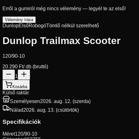
Erről a gumiról még nincs vélemény — legyél te az első!
Vélemény írása
Dunlop
Első
Robogó
Tömlő nélkül szerelhető
Dunlop Trailmax Scooter
120/90-10
20 290 Ft
/ db (bruttó)
1
Kosárba
Külső raktár
Személyesen
2026. aug. 12. (szerda)
Nálad
2026. aug. 13. (csütörtök)
Specifikációk
Méret
120/90-10