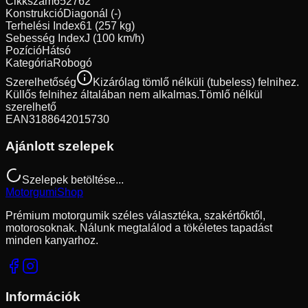
Cikkszám
652762
Konstrukció
Diagonál (-)
Terhelési Index
61 (257 kg)
Sebesség Index
J (100 km/h)
Pozíció
Hátsó
Kategória
Robogó
Szerelhetőség
Kizárólag tömlő nélküli (tubeless) felnihez.
Küllős felnihez általában nem alkalmas.
Tömlő nélkül
szerelhető
EAN
3188642015730
Ajánlott szelepek
Szelepek betöltése...
Motorgumi
Shop
Prémium motorgumik széles választéka, szakértőktől,
motorosoknak. Nálunk megtalálod a tökéletes tapadást
minden kanyarhoz.
Információk