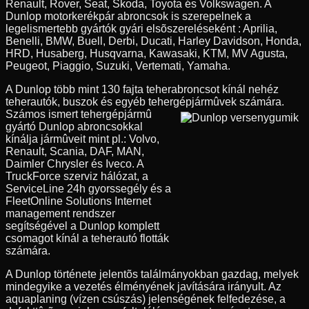
Renault, Rover, Seat, Skoda, Toyota és Volkswagen. A
Dunlop motorkerékpár abroncsok is szerepelnek a
legelismertebb gyártók gyári elsõszereléseként : Aprilia,
Benelli, BMW, Buell, Derbi, Ducati, Harley Davidson, Honda,
HRD, Husaberg, Husqvarna, Kawasaki, KTM, MV Agusta,
Peugeot, Piaggio, Suzuki, Vertemati, Yamaha.
A Dunlop több mint 130 fajta teherabroncsot kínál nehéz
teherautók, buszok és egyéb tehergépjármûvek számára.
Számos ismert tehergépjármû
gyártó Dunlop abroncsokkal
kínálja jármûveit mint pl.: Volvo,
Renault, Scania, DAF, MAN,
Daimler Chrysler és Iveco. A
TruckForce szerviz hálózat, a
ServiceLine 24h gyorssegély és a
FleetOnline Solutions Internet
management rendszer
segítségével a Dunlop komplett
csomagot kínál a teherautó flották
számára.
A Dunlop története jelentõs találmányokban gazdag, melyek
mindegyike a vezetés élményének javítására irányult. Az
aquaplaning (vízen csúszás) jelenségének felfedezése, a