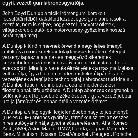
egyik vezetõ gumiabroncsgyártója.
John Boyd Dunlop a tricikli tömör gumi kerekeit
locsolótömlõbõl kialakított kezdetleges gumiabroncsokra
cserélte, nem is sejtve, hogy ezzel innovatív ötletek,
világrekordok, autó- és motorverseny-gyõzelmek hosszú
sorát nyitja meg.
A Dunlop kitûnõ hírnévnek örvend a nagy teljesítményû
autók és a morotkerékpár tulajdonosok körében. Kiterjedt
verseny tapasztalatainak és meggyõzõ sikereinek
köszönhetõen számos innovatív abroncsot mutatott be az
évek során. Mindig a vezetés élményének a maximalizálása
volt a célja, így a Dunlop minden motorkerékpár és autó
vezetõjének a legújabb technológiájú abroncsot tud kínálni.
A Dunlop Touch Technology a cég termékfejlesztési
filozófiájának kifejezõdése. A Dunlop abroncsok segítenek a
söfõrnek az út teljesebb érzékelésében, így a vezetõ jobban
uralja jármûvét és jobban átéli a vezetés örömét.
A Dunlop a világ egyiki legjelentõsebb nagy teljesítményû
(HP és UHP) abroncs gyártója, termékeit szinte az összes
híres autógyár kínálja gyári elsõszerelésként: Alfa Romeo,
Audi, AMG, Aston Martin, BMW, Honda, Jaguar, Mercedes-
Benz, Mitsubishi, Nissan, Opel/Vauxhall, Peugeot, Porsche,