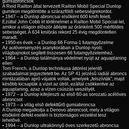
gumiabroncsok
A Reid Railton által tervezett Railton Mobil Special Dunlop
gumikon megdöntötte a szárazföldi sebességrekordot.
• 1947 – a Dunlop abroncsai elsõként 600 km/h felett.
Ezúttal John Cobb írt történelmet a Railton Mobil Special-lel,
amikor a világon elõször átlépte az óránkénti 500 mérföldes
sebességet. A 634 km/órás rekord 25 évig megdöntetlen
maradt.
• 1950-es évek – a Dunlop 66 Forma-1 futamgyõzelme
Az autóversenyzés aranykorában a Dunlop nyolc
világbajnokot segített összesen 66 futamgyõzelemhez.
• 1964 – a Dunlop találmánya védelmet nyújt az aquaplaning
ellen
Tom French, a Dunlop technikusa áttörést jelentõ
szabadalmat jegyeztetett be. Az SP 41 jelzésû radiál abroncs
mintázatában apró vájatok voltak, amelyek „felszívták”, majd
késõbb kicsapták a vizet az útról, ezáltal csökkentve az
aquaplaning, azaz a vízen csúszás veszélyét.
• 1972 – a Dunlop kifejleszti az elsõ 60-as sorozatú acélöves
abroncsot
• 1973 – a világ elsõ defekttûrõ gumiabroncsa
A Dunlop megalkotja a Denovo abroncsot, mely a világon
elsõként defekt esetén is biztonságos vezetést tesz
lehetõvé.
• 1994 – a Dunlop ultrakönnyû öves szerkezetû abroncsa