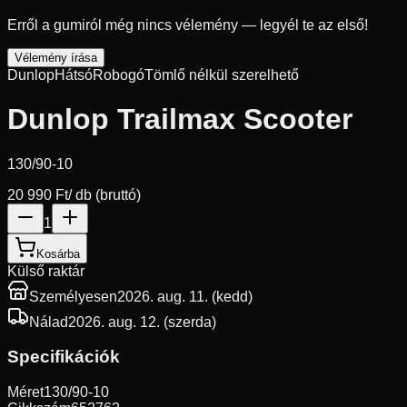
Erről a gumiról még nincs vélemény — legyél te az első!
Vélemény írása
Dunlop
Hátsó
Robogó
Tömlő nélkül szerelhető
Dunlop Trailmax Scooter
130/90-10
20 990 Ft
/ db (bruttó)
1
Kosárba
Külső raktár
Személyesen
2026. aug. 11. (kedd)
Nálad
2026. aug. 12. (szerda)
Specifikációk
Méret
130/90-10