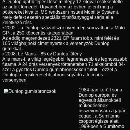
A Dunlop újabb fejlesztése mintegy 12 kilóval csökkentette
az autók tömegét. Ugyanebben az évben jelent meg a
pótkereket kiváltó IMS rendszer (Instant Mobility System),
mely defekt esetén speciális tömítõanyaggal zárja el a
keletkezõ rést.
• 2002 – a Dunlop századszor nyeri meg sorozatban a Moto
GP-t a 250 köbcentis kategóriában
Az eddig megrendezett 2321 GP futam több, mint felét és
105 világbajnoki címet nyertek a versenyzõk Dunlop
gumikkal.
• 2008: Le Mans – 85 év Dunlop fölény
A le mans-i, a világ legrégebbi, legnehezebb és leghosszabb
futama. A 24 órás versenyek történetében 71 alkalomból 34-
szer a gyõztes Dunlop gumiabroncsokon futott – ezzel a
Dunlop a legsikeresebb abroncsgyártó a le mans-i
versenyben.
1984-ban került sor a
Dunlop európai és
egyesült államokbeli
mûködésének
összevonására a japán
céggel, a Sumitomo
csoport égisze alatt.
1999-ben a Sumitomo