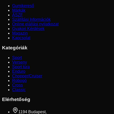
Gumikereső
Márkák
ÁSZF
Szállítási Információk
Online elállási nyilatkozat
Gyakori Kérdések
Magazin
Kapcsolat
Kategóriák
Sport
Verseny
Sport túra
Enduro
Chopper/Cruiser
Robogó
Cross
Classic
Elérhetőség
1194 Budapest,