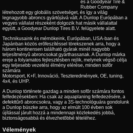
és a Goodyear Tire &
Rubber Company
létrehozott egy globális szövetséget, és így a világ
legnagyobb abroncs gyártójává vált. A Dunlop Európában a
vegyes vállalat részeként dolgozik hat másik vállalattal
együtt, a Goodyear Dunlop Tires B.V. felügyelete alatt.
Technikusaink és mérnökeink, Európában, USA-ban és
Japánban közös erõfeszítéssel törekszenek arra, hogy a
három kontinensen található gyárak minél nagyobb
teljesítményû abroncsokat gyárthassanak. A Dunlop márka
ereje a folyamatos fejlesztésben rejlik, melynek végsõ célja
egy teljesebb vezetési élmény elérése, minden sofõr
számára
Motorsport, K+F, Innováció, Teszteredmények, OE, tuning,
4x4, és UHP.
A Dunlop története gazdag a minden sofõr számára fontos
felfedezésekben: Ha csak az aquaplaning felfedezésére, a
defekttûrõ abroncsokra, vagy a 3S-technológuára gondolunk
a Dunlop büszke arra, hogy az elmúlt 100 évben sok
újítással járult hozzá a mindennapi közlekedés jobbá,
biztonságosabbá és élvezhetõbbé tételéhez.
Vélemények