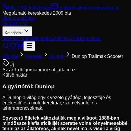
06 1 280 6567
Hívás
rendeles@motorgumishop.hu
Megbízható kereskedés
2009 óta
Motorgumi
Shop
Gumikereső
Kategóriák
Márkák
Tömlők
Magazin
Szállítás
GYIK
Kapcsolat
Főoldal
Keresés
Dunlop
Dunlop Trailmax Scooter
Új
Az ár 1 db gumiabroncsot tartalmaz
Külső raktár
A gyártóról:
Dunlop
A Dunlop a világ egyik vezetõ gyártója, fejlesztõje és
értékesítõje a motorkerékpár, személyautó, és
teherabroncsoknak.
Egyszerű ötletek változtatják meg a világot. 1888-ban
mindössze kisfia triciklijét szerette volna kényelmesebbé
tenni az az állatorvos, akinek nevét ma is viseli a világ