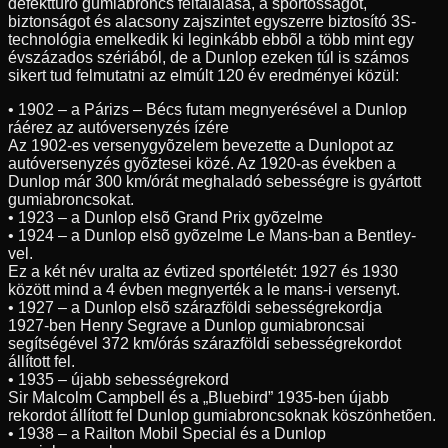
defekttûrõ gumiabroncs feltalálása, a sportosságot,
biztonságot és alacsony zajszintet egyszerre biztosító 3S-
technológia emelkedik ki leginkább ebbõl a több mint egy
évszázados szériából, de a Dunlop ezeken túl is számos
sikert tud felmutatni az elmúlt 120 év eredményei közül:
• 1902 – a Párizs – Bécs futam megnyerésével a Dunlop
ráérez az autóversenyzés ízére
Az 1902-es versenygyõzelem bevezette a Dunlopot az
autóversenyzés gyõztesei közé. Az 1920-as években a
Dunlop már 300 km/órát meghaladó sebességre is gyártott
gumiabroncsokat.
• 1923 – a Dunlop elsõ Grand Prix gyõzelme
• 1924 – a Dunlop elsõ gyõzelme Le Mans-ban a Bentley-
vel.
Ez a két név uralta az évtized sportéletét: 1927 és 1930
között mind a 4 évben megnyerték a le mans-i versenyt.
• 1927 – a Dunlop elsõ szárazföldi sebességrekordja
1927-ben Henry Segrave a Dunlop gumiabroncsai
segítségével 372 km/órás szárazföldi sebességrekordot
állított fel.
• 1935 – újabb sebességrekord
Sir Malcolm Campbell és a „Bluebird” 1935-ben újabb
rekordot állított fel Dunlop gumiabroncsoknak köszönhetõen.
• 1938 – a Railton Mobil Special és a Dunlop