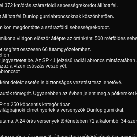
72 km/órás szárazföldi sebességrekordot állított fel.
t állított fel Dunlop gumiabroncsoknak köszönhetõen.
umikon megdöntötte a szárazföldi sebességrekordot.
, amikor a világon elõször átlépte az óránkénti 500 mérföldes s
t segített összesen 66 futamgyõzelemhez.
ellen
jegyeztetett be. Az SP 41 jelzésû radiál abroncs mintázatában a
 azaz a vízen csúszás veszélyét.
 abroncsot
ént defekt esetén is biztonságos vezetést tesz lehetõvé.
 autók tömegét. Ugyanebben az évben jelent meg a pótkereket ki
P-t a 250 köbcentis kategóriában
világbajnoki címet nyertek a versenyzõk Dunlop gumikkal.
futama. A 24 órás versenyek történetében 71 alkalomból 34-sze
unlop európai és egyesült államokbeli mûködésének összevonásá