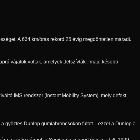
ebességet. A 634 km/órás rekord 25 évig megdöntetlen maradt.
pró vájatok voltak, amelyek „felszívták”, majd késõbb
váltó IMS rendszer (Instant Mobility System), mely defekt
r a gyõztes Dunlop gumiabroncsokon futott – ezzel a Dunlop a
ra a japán céggel, a Sumitomo csoport égisze alatt. 1999-