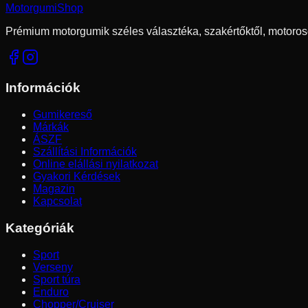
Motorgumi
Shop
Prémium motorgumik széles választéka, szakértőktől, motoros
Információk
Gumikereső
Márkák
ÁSZF
Szállítási Információk
Online elállási nyilatkozat
Gyakori Kérdések
Magazin
Kapcsolat
Kategóriák
Sport
Verseny
Sport túra
Enduro
Chopper/Cruiser