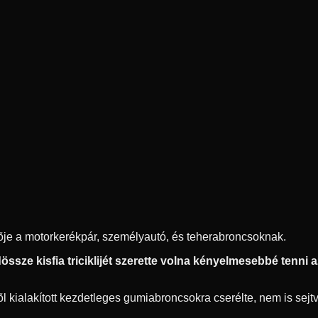
ítõje a motorkerékpár, személyautó, és teherabroncsoknak.
ssze kisfia triciklijét szerette volna kényelmesebbé tenni az 
 kialakított kezdetleges gumiabroncsokra cserélte, nem is sejtve