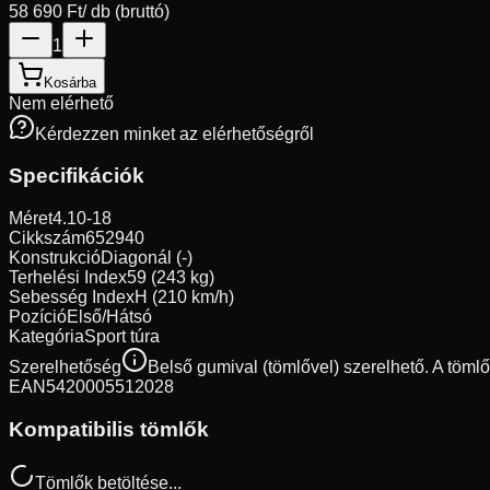
58 690 Ft
/ db (bruttó)
1
Kosárba
Nem elérhető
Kérdezzen minket az elérhetőségről
Specifikációk
Méret
4.10-18
Cikkszám
652940
Konstrukció
Diagonál (-)
Terhelési Index
59 (243 kg)
Sebesség Index
H (210 km/h)
Pozíció
Első/Hátsó
Kategória
Sport túra
Szerelhetőség
Belső gumival (tömlővel) szerelhető. A töml
EAN
5420005512028
Kompatibilis tömlők
Tömlők betöltése...