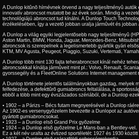
A Dunlop kitûnõ hírnévnek örvend a nagy teljesítményû autók
innovatív abroncsot mutatott be az évek során. Mindig a veze
technológiájú abroncsot tud kínálni. A Dunlop Touch Technolog
érzékelésében, így a vezetõ jobban uralja jármûvét és jobban 
A Dunlop a világ egyiki legjelentõsebb nagy teljesítményû (HP
Aston Martin, BMW, Honda, Jaguar, Mercedes-Benz, Mitsubishi
abroncsok is szerepelnek a legelismertebb gyártók gyári elsõ
KTM, MV Agusta, Peugeot, Piaggio, Suzuki, Vertemati, Yamah
A Dunlop több mint 130 fajta teherabroncsot kínál nehéz teh
abroncsokkal kínálja jármûveit mint pl.: Volvo, Renault, Scan
gyorssegély és a FleetOnline Solutions Internet management r
A Dunlop története jelentõs találmányokban gazdag, melyek m
felfedezése, a defekttûrõ gumiabroncs feltalálása, a sportossá
ebbõl a több mint egy évszázados szériából, de a Dunlop ezeke
• 1902 – a Párizs – Bécs futam megnyerésével a Dunlop ráér
Az 1902-es versenygyõzelem bevezette a Dunlopot az autóve
gyártott gumiabroncsokat.
• 1923 – a Dunlop elsõ Grand Prix gyõzelme
• 1924 – a Dunlop elsõ gyõzelme Le Mans-ban a Bentley-vel.
Ez a két név uralta az évtized sportéletét: 1927 és 1930 közöt
• 1927 – a Dunlop elsõ szárazföldi sebességrekordja