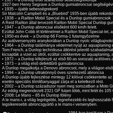
1927-ben Henry Segrave a Dunlop gumiabroncsai segítségével 3
• 1935 – újabb sebességrekord
Sir Malcolm Campbell és a „Bluebird” 1935-ben újabb rekordo
• 1938 – a Railton Mobil Special és a Dunlop gumiabroncsok
A Reid Railton által tervezett Railton Mobil Special Dunlop g
• 1947 – a Dunlop abroncsai elsõként 600 km/h felett.
Ezúttal John Cobb írt történelmet a Railton Mobil Special-lel
• 1950-es évek – a Dunlop 66 Forma-1 futamgyõzelme
Az autóversenyzés aranykorában a Dunlop nyolc világbajnoko
• 1964 – a Dunlop találmánya védelmet nyújt az aquaplaning 
Tom French, a Dunlop technikusa áttörést jelentõ szabadalmat 
kicsapták a vizet az útról, ezáltal csökkentve az aquaplaning,
• 1972 – a Dunlop kifejleszti az elsõ 60-as sorozatú acélöves
• 1973 – a világ elsõ defekttûrõ gumiabroncsa
A Dunlop megalkotja a Denovo abroncsot, mely a világon elsõk
• 1994 – a Dunlop ultrakönnyû öves szerkezetû abroncsa
A Dunlop újabb fejlesztése mintegy 12 kilóval csökkentette az
esetén speciális tömítõanyaggal zárja el a keletkezõ rést.
• 2002 – a Dunlop századszor nyeri meg sorozatban a Moto G
Az eddig megrendezett 2321 GP futam több, mint felét és 105 
• 2008: Le Mans – 85 év Dunlop fölény
A le mans-i, a világ legrégebbi, legnehezebb és leghosszabb 
legsikeresebb abroncsgyártó a le mans-i versenyben.
1984-ban került sor a D