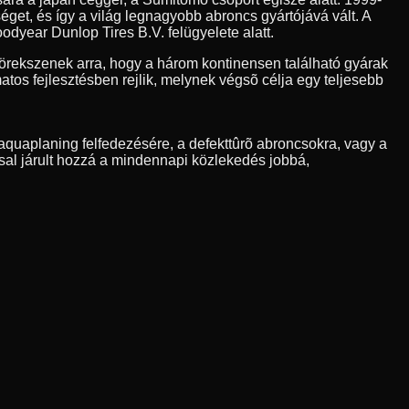
et, és így a világ legnagyobb abroncs gyártójává vált. A
odyear Dunlop Tires B.V. felügyelete alatt.
rekszenek arra, hogy a három kontinensen található gyárak
os fejlesztésben rejlik, melynek végsõ célja egy teljesebb
quaplaning felfedezésére, a defekttûrõ abroncsokra, vagy a
sal járult hozzá a mindennapi közlekedés jobbá,