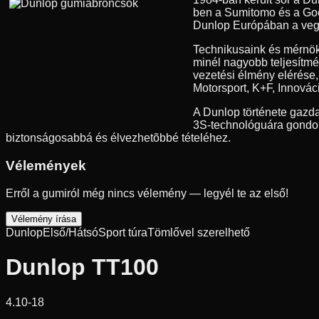
ben a Sumitomo és a Good
Dunlop Európában a vegyes
Technikusaink és mérnök
minél nagyobb teljesítmé
vezetési élmény elérése
Motorsport, K+F, Innovác
A Dunlop története gazda
3S-technológuára gondolu
biztonságosabbá és élvezhetõbbé tételéhez.
Vélemények
Erről a gumiról még nincs vélemény — legyél te az első!
Vélemény írása
Dunlop
Első/Hátsó
Sport túra
Tömlővel szerelhető
Dunlop TT100
4.10-18