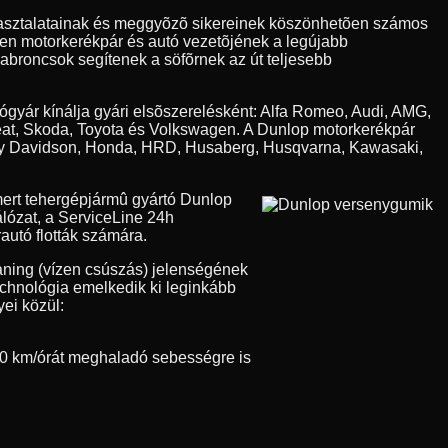
apasztalatainak és meggyõzõ sikereinek köszönhetõen számos
den motorkerékpár és autó vezetõjének a legújabb
 abroncsok segítenek a söfõrnek az út teljesebb
tógyár kínálja gyári elsõszerelésként: Alfa Romeo, Audi, AMG,
eat, Skoda, Toyota és Volkswagen. A Dunlop motorkerékpár
Harley Davidson, Honda, HRD, Husaberg, Husqvarna, Kawasaki,
ert tehergépjármû gyártó Dunlop
álózat, a ServiceLine 24h
autó flották számára.
aning (vízen csúszás) jelenségének
technológia emelkedik ki leginkább
ei közül:
0 km/órát meghaladó sebességre is