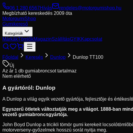
06 1 280 6567
Hívás
rendeles@motorgumishop.hu
Megbízható kereskedés
2009 óta
Motorgumi
Shop
Gumikereső
Kategóriák
Márkák
Tömlők
Magazin
Szállítás
GYIK
Kapcsolat
Főoldal
Keresés
Dunlop
Dunlop TT100
Új
Az ár 1 db gumiabroncsot tartalmaz
Nem elérhető
A gyártóról:
Dunlop
A Dunlop a világ egyik vezetõ gyártója, fejlesztõje és értékes
Egyszerű ötletek változtatják meg a világot. 1888-ban mindö
vezetõ gumiabroncsgyártója.
John Boyd Dunlop a tricikli tömör gumi kerekeit locsolótömlõbõl
motorverseny-gyõzelmek hosszú sorát nyitja meg.