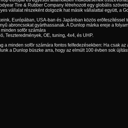
year Tire & Rubber Company létrehozott egy globális szövetség
 vállalat részeként dolgozik hat másik vállalattal együtt, a Go
eink, Európában, USA-ban és Japánban közös erõfeszítéssel tö
nyû abroncsokat gyárthassanak. A Dunlop márka ereje a folyamat
, minden sofõr számára
ió, Teszteredmények, OE, tuning, 4x4, és UHP.
g a minden sofõr számára fontos felfedezésekben: Ha csak az a
nk a Dunlop büszke arra, hogy az elmúlt 100 évben sok újítás