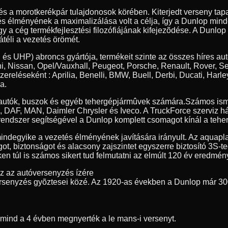
 és a morotkerékpár tulajdonosok körében. Kiterjedt verseny t
tés élményének a maximalizálása volt a célja, így a Dunlop min
y a cég termékfejlesztési filozófiájának kifejezõdése. A Dunlop
átéli a vezetés örömét.
 és UHP) abroncs gyártója, termékeit szinte az összes híres au
, Nissan, Opel/Vauxhall, Peugeot, Porsche, Renault, Rover, S
szereléseként : Aprilia, Benelli, BMW, Buell, Derbi, Ducati, 
a.
erautók, buszok és egyéb tehergépjármûvek számára.
Számos ism
ia, DAF, MAN, Daimler Chrysler és Iveco. A TruckForce szerviz h
endszer segítségével a Dunlop komplett csomagot kínál a teher
indegyike a vezetés élményének javítására irányult. Az aquapl
got, biztonságot és alacsony zajszintet egyszerre biztosító 3S-
n túl is számos sikert tud felmutatni az elmúlt 120 év eredmény
ez az autóversenyzés ízére
rsenyzés gyõztesei közé. Az 1920-as években a Dunlop már 30
t mind a 4 évben megnyerték a le mans-i versenyt.