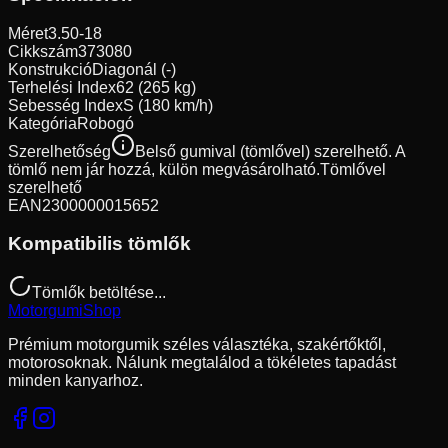
Méret
3.50-18
Cikkszám
373080
Konstrukció
Diagonál (-)
Terhelési Index
62 (265 kg)
Sebesség Index
S (180 km/h)
Kategória
Robogó
Szerelhetőség
Belső gumival (tömlővel) szerelhető. A
tömlő nem jár hozzá, külön megvásárolható.
Tömlővel
szerelhető
EAN
2300000015652
Kompatibilis tömlők
Tömlők betöltése...
Motorgumi
Shop
Prémium motorgumik széles választéka, szakértőktől,
motorosoknak. Nálunk megtalálod a tökéletes tapadást
minden kanyarhoz.