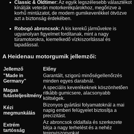
Classic & Oldtimer:
Az egyik legszélesebb választékot
kínálják veterán motorkerékpárokhoz, megőrizve a
korhű mintázatot, de modern gumikeverékkel ötvözve
azt a biztonság érdekében.
Robogó abroncsok:
A kis kerekű járművekre is
ugyanolyan figyelmet fordítanak, mint a nagy
túramotorokra, kiemelkedő vízkiszorítással és
tapadással.
A Heidenau motorgumik jellemzői:
Jellemző
Előny
"Made in
Garantált, szigorú minőségellenőrzés
Germany"
minden egyes darabnál.
A speciális keverékeknek köszönhetően
Magas
ritkább gumicsere, alacsonyabb
futásteljesítmény
költségek.
Bizonyos gyártási folyamatoknál a mai
Kézi
napig emberi felügyelet biztosítja a
megmunkálás
precizitást.
Az abroncsok oldalfala és szerkezete
Extrém
bírja a nagy terhelést és a nehéz
tartósság
terepviszonyokat.