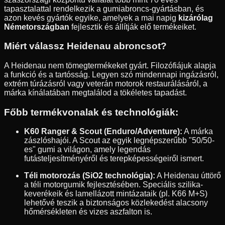
tapasztalattal rendelkezik a gumiabroncs-gyártásban, és
azon kevés gyártók egyike, amelyek a mai napig
kizárólag
Németországban
fejlesztik és állítják elő termékeiket.
Miért válassz Heidenau abroncsot?
A Heidenau nem tömegtermékeket gyárt. Filozófiájuk alapja
a funkció és a tartósság. Legyen szó mindennapi ingázásról,
extrém túrázásról vagy veterán motorok restaurálásáról, a
márka kínálatában megtalálod a tökéletes tapadást.
Főbb termékvonalak és technológiák:
K60 Ranger & Scout (Enduro/Adventure):
A márka
zászlóshajói. A Scout az egyik legnépszerűbb "50/50-
es" gumi a világon, amely legendás
futásteljesítményéről és terepképességeiről ismert.
Téli motorozás (SiO2 technológia):
A Heidenau úttörő
a téli motorgumik fejlesztésében. Speciális szilika-
keverékeik és lamellázott mintázataik (pl. K66 M+S)
lehetővé teszik a biztonságos közlekedést alacsony
hőmérsékleten és vizes aszfalton is.