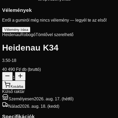
Vélemények
Erről a gumiról még nincs vélemény — legyél te az első!
Vélemény írása
Heidenau
Robogó
Tömlővel szerelhető
Heidenau K34
3.50-18
40 490 Ft
/ db (bruttó)
1
Kosárba
Külső raktár
Személyesen
2026. aug. 17. (hétfő)
Nálad
2026. aug. 18. (kedd)
Specifikációk