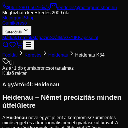
06 1 280 6567
Hívás
rendeles@motorgumishop.hu
Megbízható kereskedés
2009 óta
Motorgumi
Shop
Gumikereső
Kategóriák
Márkák
Tömlők
Magazin
Szállítás
GYIK
Kapcsolat
Főoldal
Keresés
Heidenau
Heidenau K34
Új
Az ár 1 db gumiabroncsot tartalmaz
Külső raktár
A gyártóról:
Heidenau
Heidenau – Német precizitás minden
útfelületre
A
Heidenau
neve egyet jelent a kompromisszummentes
minőséggel és a tradicionális német gyártási kultúrával. A
szászországi központú vállalat több mint 70 éves