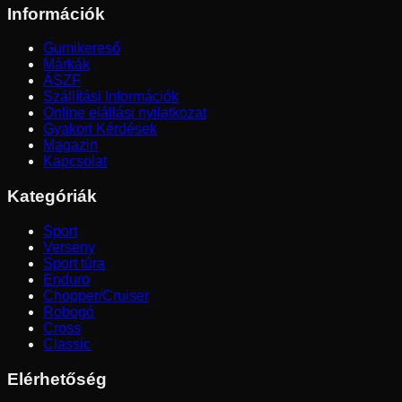
Információk
Gumikereső
Márkák
ÁSZF
Szállítási Információk
Online elállási nyilatkozat
Gyakori Kérdések
Magazin
Kapcsolat
Kategóriák
Sport
Verseny
Sport túra
Enduro
Chopper/Cruiser
Robogó
Cross
Classic
Elérhetőség