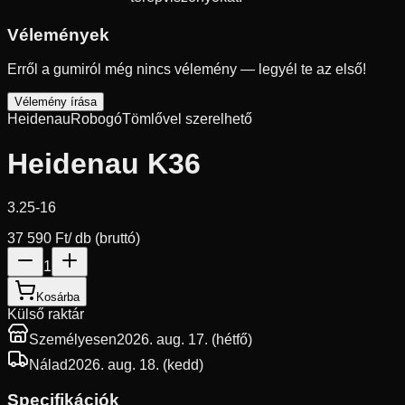
Vélemények
Erről a gumiról még nincs vélemény — legyél te az első!
Vélemény írása
Heidenau
Robogó
Tömlővel szerelhető
Heidenau K36
3.25-16
37 590 Ft
/ db (bruttó)
1
Kosárba
Külső raktár
Személyesen
2026. aug. 17. (hétfő)
Nálad
2026. aug. 18. (kedd)
Specifikációk