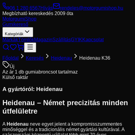
06 1 280 6567
Hívás
rendeles@motorgumishop.hu
Megbízható kereskedés
2009 óta
Motorgumi
Shop
Gumikereső
Kategóriák
Márkák
Tömlők
Magazin
Szállítás
GYIK
Kapcsolat
Főoldal
Keresés
Heidenau
Heidenau K36
Új
Az ár 1 db gumiabroncsot tartalmaz
Külső raktár
A gyártóról:
Heidenau
Heidenau – Német precizitás minden
útfelületre
A
Heidenau
neve egyet jelent a kompromisszummentes
minőséggel és a tradicionális német gyártási kultúrával. A
szászországi központú vállalat több mint 70 éves