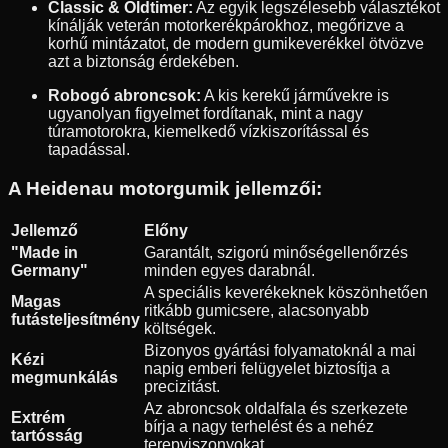
Classic & Oldtimer:
Az egyik legszélesebb választékot
kínálják veterán motorkerékpárokhoz, megőrizve a
korhű mintázatot, de modern gumikeverékkel ötvözve
azt a biztonság érdekében.
Robogó abroncsok:
A kis kerekű járművekre is
ugyanolyan figyelmet fordítanak, mint a nagy
túramotorokra, kiemelkedő vízkiszorítással és
tapadással.
A Heidenau motorgumik jellemzői:
Jellemző
Előny
"Made in
Garantált, szigorú minőségellenőrzés
Germany"
minden egyes darabnál.
A speciális keverékeknek köszönhetően
Magas
ritkább gumicsere, alacsonyabb
futásteljesítmény
költségek.
Bizonyos gyártási folyamatoknál a mai
Kézi
napig emberi felügyelet biztosítja a
megmunkálás
precizitást.
Az abroncsok oldalfala és szerkezete
Extrém
bírja a nagy terhelést és a nehéz
tartósság
terepviszonyokat.