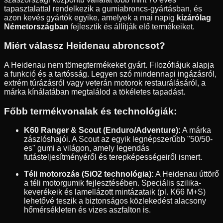
tapasztalattal rendelkezik a gumiabroncs-gyártásban, és
azon kevés gyártók egyike, amelyek a mai napig
kizárólag
Németországban
fejlesztik és állítják elő termékeiket.
Miért válassz Heidenau abroncsot?
A Heidenau nem tömegtermékeket gyárt. Filozófiájuk alapja
a funkció és a tartósság. Legyen szó mindennapi ingázásról,
extrém túrázásról vagy veterán motorok restaurálásáról, a
márka kínálatában megtalálod a tökéletes tapadást.
Főbb termékvonalak és technológiák:
K60 Ranger & Scout (Enduro/Adventure):
A márka
zászlóshajói. A Scout az egyik legnépszerűbb "50/50-
es" gumi a világon, amely legendás
futásteljesítményéről és terepképességeiről ismert.
Téli motorozás (SiO2 technológia):
A Heidenau úttörő
a téli motorgumik fejlesztésében. Speciális szilika-
keverékeik és lamellázott mintázataik (pl. K66 M+S)
lehetővé teszik a biztonságos közlekedést alacsony
hőmérsékleten és vizes aszfalton is.