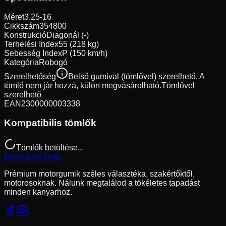
Méret
3.25-16
Cikkszám
354800
Konstrukció
Diagonál (-)
Terhelési Index
55 (218 kg)
Sebesség Index
P (150 km/h)
Kategória
Robogó
Szerelhetőség
Belső gumival (tömlővel) szerelhető. A
tömlő nem jár hozzá, külön megvásárolható.
Tömlővel
szerelhető
EAN
2300000003338
Kompatibilis tömlők
Tömlők betöltése...
Motorgumi
Shop
Prémium motorgumik széles választéka, szakértőktől,
motorosoknak. Nálunk megtalálod a tökéletes tapadást
minden kanyarhoz.