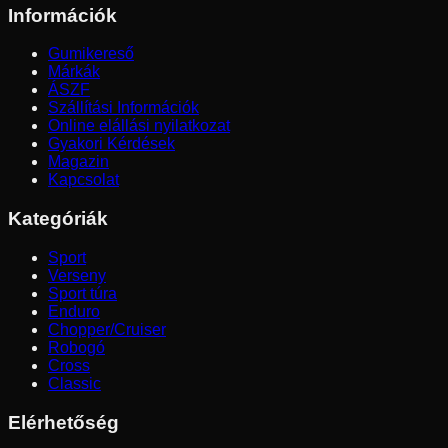
Információk
Gumikereső
Márkák
ÁSZF
Szállítási Információk
Online elállási nyilatkozat
Gyakori Kérdések
Magazin
Kapcsolat
Kategóriák
Sport
Verseny
Sport túra
Enduro
Chopper/Cruiser
Robogó
Cross
Classic
Elérhetőség