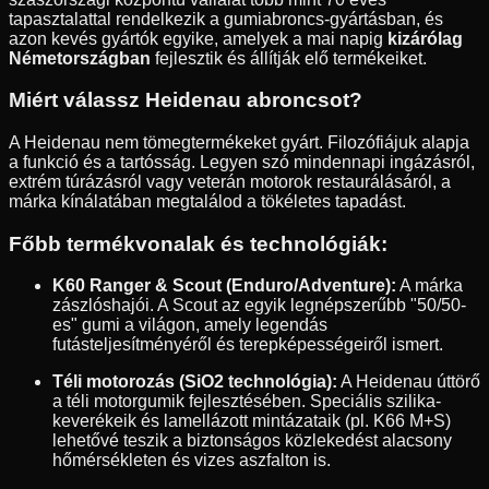
tapasztalattal rendelkezik a gumiabroncs-gyártásban, és
azon kevés gyártók egyike, amelyek a mai napig
kizárólag
Németországban
fejlesztik és állítják elő termékeiket.
Miért válassz Heidenau abroncsot?
A Heidenau nem tömegtermékeket gyárt. Filozófiájuk alapja
a funkció és a tartósság. Legyen szó mindennapi ingázásról,
extrém túrázásról vagy veterán motorok restaurálásáról, a
márka kínálatában megtalálod a tökéletes tapadást.
Főbb termékvonalak és technológiák:
K60 Ranger & Scout (Enduro/Adventure):
A márka
zászlóshajói. A Scout az egyik legnépszerűbb "50/50-
es" gumi a világon, amely legendás
futásteljesítményéről és terepképességeiről ismert.
Téli motorozás (SiO2 technológia):
A Heidenau úttörő
a téli motorgumik fejlesztésében. Speciális szilika-
keverékeik és lamellázott mintázataik (pl. K66 M+S)
lehetővé teszik a biztonságos közlekedést alacsony
hőmérsékleten és vizes aszfalton is.