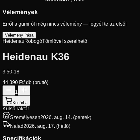
Vélemények
Erről a gumiról még nincs vélemény — legyél te az első!
Vélemény írása
Heidenau
Robogó
Tömlővel szerelhető
Heidenau K36
3.50-18
44 390 Ft
/ db (bruttó)
1
Kosárba
Külső raktár
Személyesen
2026. aug. 14. (péntek)
Nálad
2026. aug. 17. (hétfő)
Specifikációk