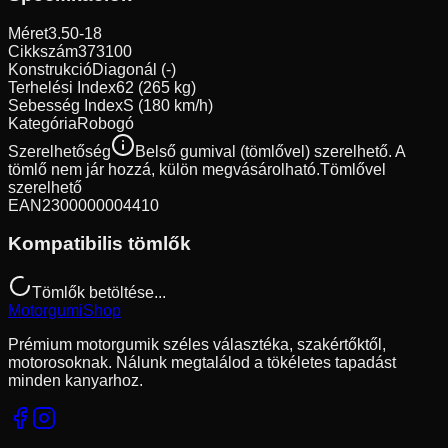
Méret
3.50-18
Cikkszám
373100
Konstrukció
Diagonál (-)
Terhelési Index
62 (265 kg)
Sebesség Index
S (180 km/h)
Kategória
Robogó
Szerelhetőség
Belső gumival (tömlővel) szerelhető. A
tömlő nem jár hozzá, külön megvásárolható.
Tömlővel
szerelhető
EAN
2300000004410
Kompatibilis tömlők
Tömlők betöltése...
Motorgumi
Shop
Prémium motorgumik széles választéka, szakértőktől,
motorosoknak. Nálunk megtalálod a tökéletes tapadást
minden kanyarhoz.