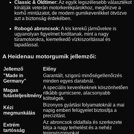
Classic & Oldtimer:
Az egyik legszélesebb választékot
kínálják veterán motorkerékpárokhoz, megőrizve a
korhű mintázatot, de modern gumikeverékkel ötvözve
azt a biztonság érdekében.
Robogó abroncsok:
A kis kerekű járművekre is
ugyanolyan figyelmet fordítanak, mint a nagy
túramotorokra, kiemelkedő vízkiszorítással és
tapadással.
A Heidenau motorgumik jellemzői:
Jellemző
Előny
"Made in
Garantált, szigorú minőségellenőrzés
Germany"
minden egyes darabnál.
A speciális keverékeknek köszönhetően
Magas
ritkább gumicsere, alacsonyabb
futásteljesítmény
költségek.
Bizonyos gyártási folyamatoknál a mai
Kézi
napig emberi felügyelet biztosítja a
megmunkálás
precizitást.
Az abroncsok oldalfala és szerkezete
Extrém
bírja a nagy terhelést és a nehéz
tartósság
terepviszonyokat.