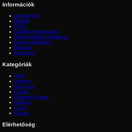
Információk
Gumikereső
Márkák
ÁSZF
Szállítási Információk
Online elállási nyilatkozat
Gyakori Kérdések
Magazin
Kapcsolat
Kategóriák
Sport
Verseny
Sport túra
Enduro
Chopper/Cruiser
Robogó
Cross
Classic
Elérhetőség