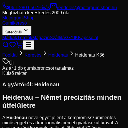
06 1 280 6567
Hívás
rendeles@motorgumishop.hu
Megbízható kereskedés
2009 óta
Motorgumi
Shop
Gumikereső
Kategóriák
Márkák
Tömlők
Magazin
Szállítás
GYIK
Kapcsolat
Főoldal
Keresés
Heidenau
Heidenau K36
Új
Az ár 1 db gumiabroncsot tartalmaz
Külső raktár
A gyártóról:
Heidenau
Heidenau – Német precizitás minden
útfelületre
A
Heidenau
neve egyet jelent a kompromisszummentes
minőséggel és a tradicionális német gyártási kultúrával. A
szászországi központú vállalat több mint 70 éves