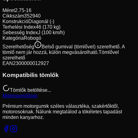
Méret
2.75-16
Cikkszám
352940
Konstrukció
Diagonál (-)
Terhelési Index
46 (170 kg)
Sebesség Index
J (100 km/h)
Kategória
Robogó
Szerelhetőség
Belső gumival (tömlővel) szerelhető. A
tömlő nem jár hozzá, külön megvásárolható.
Tömlővel
szerelhető
EAN
2300000012927
Kompatibilis tömlők
Tömlők betöltése...
Motorgumi
Shop
Prémium motorgumik széles választéka, szakértőktől,
motorosoknak. Nálunk megtalálod a tökéletes tapadást
minden kanyarhoz.