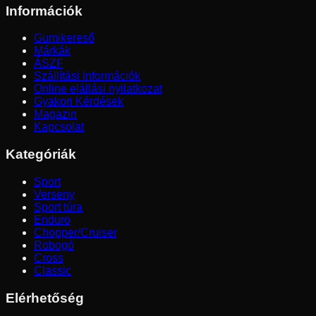
Információk
Gumikereső
Márkák
ÁSZF
Szállítási Információk
Online elállási nyilatkozat
Gyakori Kérdések
Magazin
Kapcsolat
Kategóriák
Sport
Verseny
Sport túra
Enduro
Chopper/Cruiser
Robogó
Cross
Classic
Elérhetőség