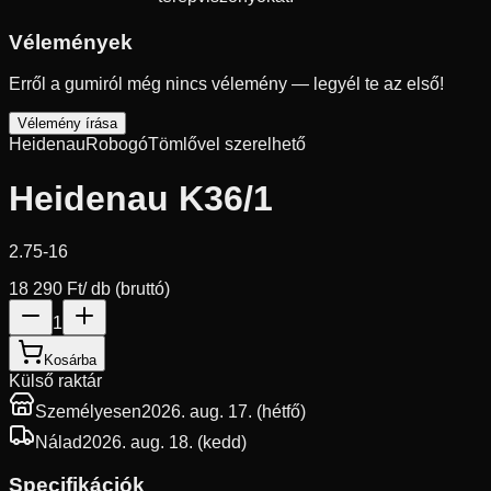
Vélemények
Erről a gumiról még nincs vélemény — legyél te az első!
Vélemény írása
Heidenau
Robogó
Tömlővel szerelhető
Heidenau K36/1
2.75-16
18 290 Ft
/ db (bruttó)
1
Kosárba
Külső raktár
Személyesen
2026. aug. 17. (hétfő)
Nálad
2026. aug. 18. (kedd)
Specifikációk