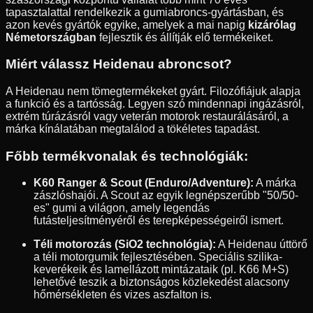
tapasztalattal rendelkezik a gumiabroncs-gyártásban, és
azon kevés gyártók egyike, amelyek a mai napig
kizárólag
Németországban
fejlesztik és állítják elő termékeiket.
Miért válassz Heidenau abroncsot?
A Heidenau nem tömegtermékeket gyárt. Filozófiájuk alapja
a funkció és a tartósság. Legyen szó mindennapi ingázásról,
extrém túrázásról vagy veterán motorok restaurálásáról, a
márka kínálatában megtalálod a tökéletes tapadást.
Főbb termékvonalak és technológiák:
K60 Ranger & Scout (Enduro/Adventure):
A márka
zászlóshajói. A Scout az egyik legnépszerűbb "50/50-
es" gumi a világon, amely legendás
futásteljesítményéről és terepképességeiről ismert.
Téli motorozás (SiO2 technológia):
A Heidenau úttörő
a téli motorgumik fejlesztésében. Speciális szilika-
keverékeik és lamellázott mintázataik (pl. K66 M+S)
lehetővé teszik a biztonságos közlekedést alacsony
hőmérsékleten és vizes aszfalton is.