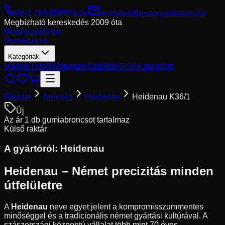
06 1 280 6567
Hívás
rendeles@motorgumishop.hu
Megbízható kereskedés
2009 óta
Motorgumi
Shop
Gumikereső
Kategóriák
Márkák
Tömlők
Magazin
Szállítás
GYIK
Kapcsolat
Főoldal
Keresés
Heidenau
Heidenau K36/1
Új
Az ár 1 db gumiabroncsot tartalmaz
Külső raktár
A gyártóról:
Heidenau
Heidenau – Német precizitás minden
útfelületre
A
Heidenau
neve egyet jelent a kompromisszummentes
minőséggel és a tradicionális német gyártási kultúrával. A
szászországi központú vállalat több mint 70 éves