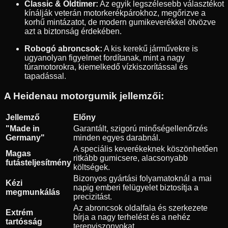
Classic & Oldtimer:
Az egyik legszélesebb választékot
kínálják veterán motorkerékpárokhoz, megőrizve a
korhű mintázatot, de modern gumikeverékkel ötvözve
azt a biztonság érdekében.
Robogó abroncsok:
A kis kerekű járművekre is
ugyanolyan figyelmet fordítanak, mint a nagy
túramotorokra, kiemelkedő vízkiszorítással és
tapadással.
A Heidenau motorgumik jellemzői:
Jellemző
Előny
"Made in
Garantált, szigorú minőségellenőrzés
Germany"
minden egyes darabnál.
A speciális keverékeknek köszönhetően
Magas
ritkább gumicsere, alacsonyabb
futásteljesítmény
költségek.
Bizonyos gyártási folyamatoknál a mai
Kézi
napig emberi felügyelet biztosítja a
megmunkálás
precizitást.
Az abroncsok oldalfala és szerkezete
Extrém
bírja a nagy terhelést és a nehéz
tartósság
terepviszonyokat.