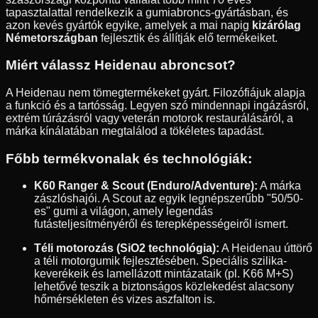
tapasztalattal rendelkezik a gumiabroncs-gyártásban, és
azon kevés gyártók egyike, amelyek a mai napig
kizárólag
Németországban
fejlesztik és állítják elő termékeiket.
Miért válassz Heidenau abroncsot?
A Heidenau nem tömegtermékeket gyárt. Filozófiájuk alapja
a funkció és a tartósság. Legyen szó mindennapi ingázásról,
extrém túrázásról vagy veterán motorok restaurálásáról, a
márka kínálatában megtalálod a tökéletes tapadást.
Főbb termékvonalak és technológiák:
K60 Ranger & Scout (Enduro/Adventure):
A márka
zászlóshajói. A Scout az egyik legnépszerűbb "50/50-
es" gumi a világon, amely legendás
futásteljesítményéről és terepképességeiről ismert.
Téli motorozás (SiO2 technológia):
A Heidenau úttörő
a téli motorgumik fejlesztésében. Speciális szilika-
keverékeik és lamellázott mintázataik (pl. K66 M+S)
lehetővé teszik a biztonságos közlekedést alacsony
hőmérsékleten és vizes aszfalton is.