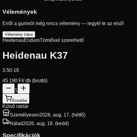
Vélemények
Erről a gumiról még nincs vélemény — legyél te az első!
Vélemény írása
Heidenau
Enduro
Tömlővel szerelhető
Heidenau K37
3.50-18
45 190 Ft
/ db (bruttó)
1
Kosárba
Külső raktár
Személyesen
2026. aug. 17. (hétfő)
Nálad
2026. aug. 18. (kedd)
Specifikációk