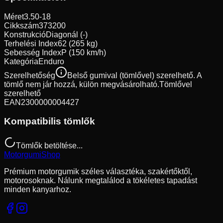
Méret
3.50-18
Cikkszám
373200
Konstrukció
Diagonál (-)
Terhelési Index
62 (265 kg)
Sebesség Index
P (150 km/h)
Kategória
Enduro
Szerelhetőség
Belső gumival (tömlővel) szerelhető. A
tömlő nem jár hozzá, külön megvásárolható.
Tömlővel
szerelhető
EAN
2300000004427
Kompatibilis tömlők
Tömlők betöltése...
Motorgumi
Shop
Prémium motorgumik széles választéka, szakértőktől,
motorosoknak. Nálunk megtalálod a tökéletes tapadást
minden kanyarhoz.