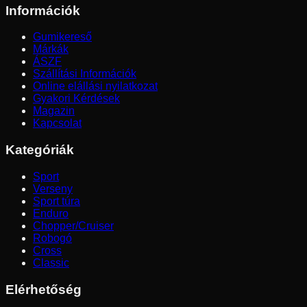
Információk
Gumikereső
Márkák
ÁSZF
Szállítási Információk
Online elállási nyilatkozat
Gyakori Kérdések
Magazin
Kapcsolat
Kategóriák
Sport
Verseny
Sport túra
Enduro
Chopper/Cruiser
Robogó
Cross
Classic
Elérhetőség