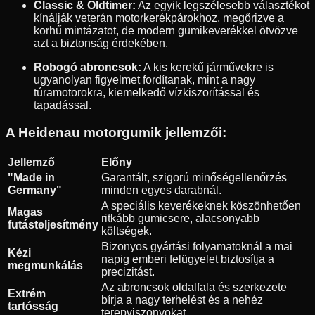
Classic & Oldtimer:
Az egyik legszélesebb választékot
kínálják veterán motorkerékpárokhoz, megőrizve a
korhű mintázatot, de modern gumikeverékkel ötvözve
azt a biztonság érdekében.
Robogó abroncsok:
A kis kerekű járművekre is
ugyanolyan figyelmet fordítanak, mint a nagy
túramotorokra, kiemelkedő vízkiszorítással és
tapadással.
A Heidenau motorgumik jellemzői:
Jellemző
Előny
"Made in
Garantált, szigorú minőségellenőrzés
Germany"
minden egyes darabnál.
A speciális keverékeknek köszönhetően
Magas
ritkább gumicsere, alacsonyabb
futásteljesítmény
költségek.
Bizonyos gyártási folyamatoknál a mai
Kézi
napig emberi felügyelet biztosítja a
megmunkálás
precizitást.
Az abroncsok oldalfala és szerkezete
Extrém
bírja a nagy terhelést és a nehéz
tartósság
terepviszonyokat.