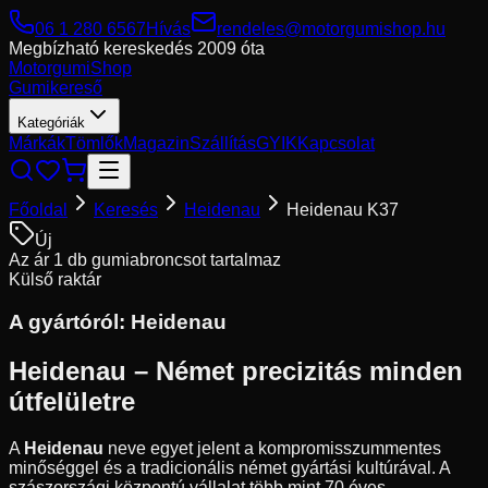
06 1 280 6567
Hívás
rendeles@motorgumishop.hu
Megbízható kereskedés
2009 óta
Motorgumi
Shop
Gumikereső
Kategóriák
Márkák
Tömlők
Magazin
Szállítás
GYIK
Kapcsolat
Főoldal
Keresés
Heidenau
Heidenau K37
Új
Az ár 1 db gumiabroncsot tartalmaz
Külső raktár
A gyártóról:
Heidenau
Heidenau – Német precizitás minden
útfelületre
A
Heidenau
neve egyet jelent a kompromisszummentes
minőséggel és a tradicionális német gyártási kultúrával. A
szászországi központú vállalat több mint 70 éves