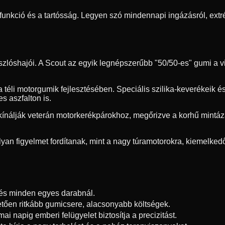
funkció és a tartósság. Legyen szó mindennapi ingázásról, extr
zlóshajói. A Scout az egyik legnépszerűbb "50/50-es" gumi a vi
 téli motorgumik fejlesztésében. Speciális szilika-keverékeik és
s aszfalton is.
kínálják veterán motorkerékpárokhoz, megőrizve a korhű mintáz
yan figyelmet fordítanak, mint a nagy túramotorokra, kiemelkedő
zés minden egyes darabnál.
tően ritkább gumicsere, alacsonyabb költségek.
i napig emberi felügyelet biztosítja a precizitást.