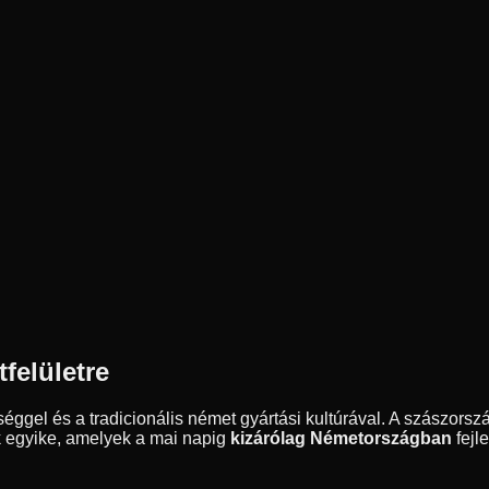
felületre
l és a tradicionális német gyártási kultúrával. A szászországi
k egyike, amelyek a mai napig
kizárólag Németországban
fejle