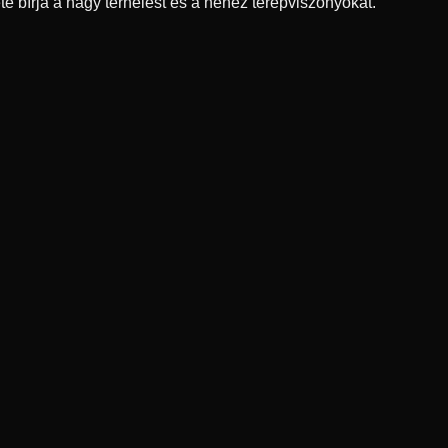
e bírja a nagy terhelést és a nehéz terepviszonyokat.