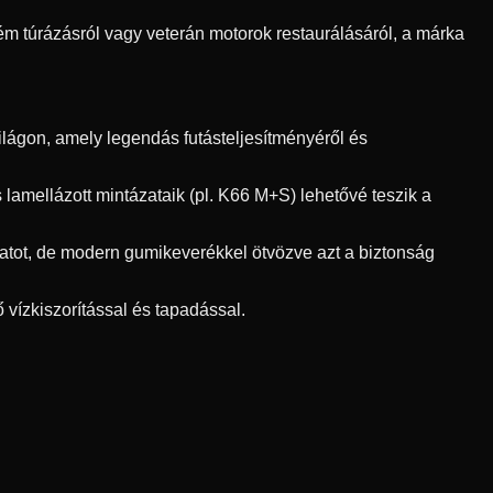
ém túrázásról vagy veterán motorok restaurálásáról, a márka
lágon, amely legendás futásteljesítményéről és
 lamellázott mintázataik (pl. K66 M+S) lehetővé teszik a
atot, de modern gumikeverékkel ötvözve azt a biztonság
 vízkiszorítással és tapadással.