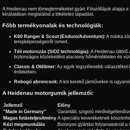
A Heidenau nem tömegtermékeket gyárt. Filozófiájuk alapja a 
kínálatában megtalálod a tökéletes tapadást.
Főbb termékvonalak és technológiák:
K60 Ranger & Scout (Enduro/Adventure):
A márka zás
terepképességeiről ismert.
Téli motorozás (SiO2 technológia):
A Heidenau úttörő a
biztonságos közlekedést alacsony hőmérsékleten és vize
Classic & Oldtimer:
Az egyik legszélesebb választékot 
érdekében.
Robogó abroncsok:
A kis kerekű járművekre is ugyanol
A Heidenau motorgumik jellemzői:
Jellemző
Előny
"Made in Germany"
Garantált, szigorú minőségellenőr
Magas futásteljesítmény
A speciális keverékeknek köszönhe
Kézi megmunkálás
Bizonyos gyártási folyamatoknál a ma