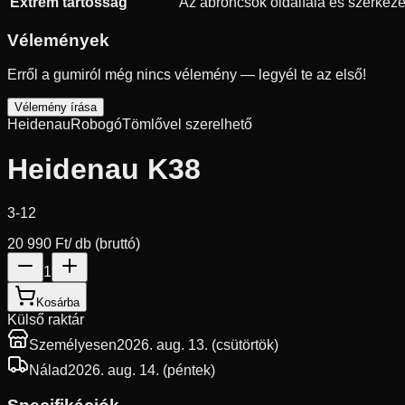
Extrém tartósság
Az abroncsok oldalfala és szerkezet
Vélemények
Erről a gumiról még nincs vélemény — legyél te az első!
Vélemény írása
Heidenau
Robogó
Tömlővel szerelhető
Heidenau K38
3-12
20 990 Ft
/ db (bruttó)
1
Kosárba
Külső raktár
Személyesen
2026. aug. 13. (csütörtök)
Nálad
2026. aug. 14. (péntek)