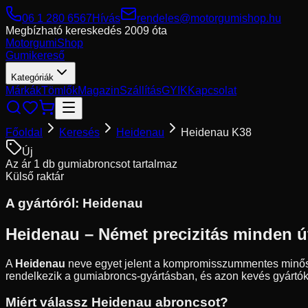
06 1 280 6567
Hívás
rendeles@motorgumishop.hu
Megbízható kereskedés
2009 óta
Motorgumi
Shop
Gumikereső
Kategóriák
Márkák
Tömlők
Magazin
Szállítás
GYIK
Kapcsolat
Főoldal
Keresés
Heidenau
Heidenau K38
Új
Az ár 1 db gumiabroncsot tartalmaz
Külső raktár
A gyártóról:
Heidenau
Heidenau – Német precizitás minden út
A
Heidenau
neve egyet jelent a kompromisszummentes minőségge
rendelkezik a gumiabroncs-gyártásban, és azon kevés gyártó
Miért válassz Heidenau abroncsot?