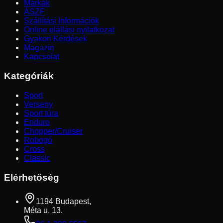
Márkák
ÁSZF
Szállítási Információk
Online elállási nyilatkozat
Gyakori Kérdések
Magazin
Kapcsolat
Kategóriák
Sport
Verseny
Sport túra
Enduro
Chopper/Cruiser
Robogó
Cross
Classic
Elérhetőség
1194 Budapest,
Méta u. 13.