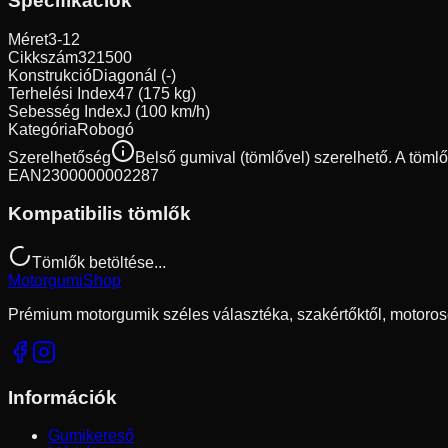
Specifikációk
Méret
3-12
Cikkszám
321500
Konstrukció
Diagonál (-)
Terhelési Index
47 (175 kg)
Sebesség Index
J (100 km/h)
Kategória
Robogó
Szerelhetőség
Belső gumival (tömlővel) szerelhető. A töml
EAN
2300000002287
Kompatibilis tömlők
Tömlők betöltése...
Motorgumi
Shop
Prémium motorgumik széles választéka, szakértőktől, motoros
Információk
Gumikereső