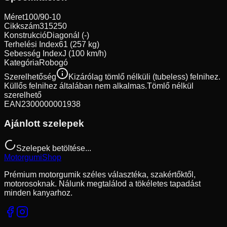
Méret
100/90-10
Cikkszám
315250
Konstrukció
Diagonál (-)
Terhelési Index
61 (257 kg)
Sebesség Index
J (100 km/h)
Kategória
Robogó
Szerelhetőség
Kizárólag tömlő nélküli (tubeless) felnihez.
Küllős felnihez általában nem alkalmas.
Tömlő nélkül
szerelhető
EAN
2300000001938
Ajánlott szelepek
Szelepek betöltése...
Motorgumi
Shop
Prémium motorgumik széles választéka, szakértőktől,
motorosoknak. Nálunk megtalálod a tökéletes tapadást
minden kanyarhoz.