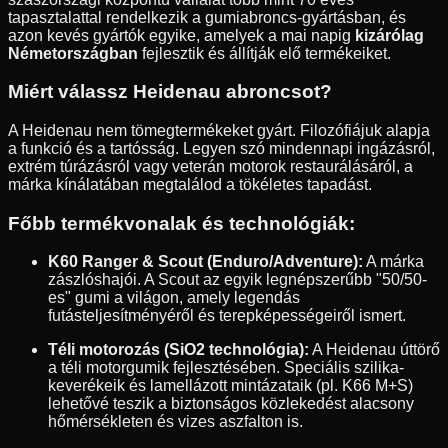
tapasztalattal rendelkezik a gumiabroncs-gyártásban, és
azon kevés gyártók egyike, amelyek a mai napig
kizárólag
Németországban
fejlesztik és állítják elő termékeiket.
Miért válassz Heidenau abroncsot?
A Heidenau nem tömegtermékeket gyárt. Filozófiájuk alapja
a funkció és a tartósság. Legyen szó mindennapi ingázásról,
extrém túrázásról vagy veterán motorok restaurálásáról, a
márka kínálatában megtalálod a tökéletes tapadást.
Főbb termékvonalak és technológiák:
K60 Ranger & Scout (Enduro/Adventure):
A márka
zászlóshajói. A Scout az egyik legnépszerűbb "50/50-
es" gumi a világon, amely legendás
futásteljesítményéről és terepképességeiről ismert.
Téli motorozás (SiO2 technológia):
A Heidenau úttörő
a téli motorgumik fejlesztésében. Speciális szilika-
keverékeik és lamellázott mintázataik (pl. K66 M+S)
lehetővé teszik a biztonságos közlekedést alacsony
hőmérsékleten és vizes aszfalton is.