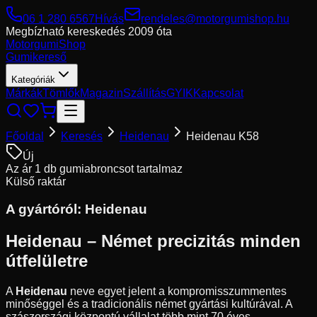
06 1 280 6567
Hívás
rendeles@motorgumishop.hu
Megbízható kereskedés
2009 óta
Motorgumi
Shop
Gumikereső
Kategóriák
Márkák
Tömlők
Magazin
Szállítás
GYIK
Kapcsolat
Főoldal
Keresés
Heidenau
Heidenau K58
Új
Az ár 1 db gumiabroncsot tartalmaz
Külső raktár
A gyártóról:
Heidenau
Heidenau – Német precizitás minden
útfelületre
A
Heidenau
neve egyet jelent a kompromisszummentes
minőséggel és a tradicionális német gyártási kultúrával. A
szászországi központú vállalat több mint 70 éves