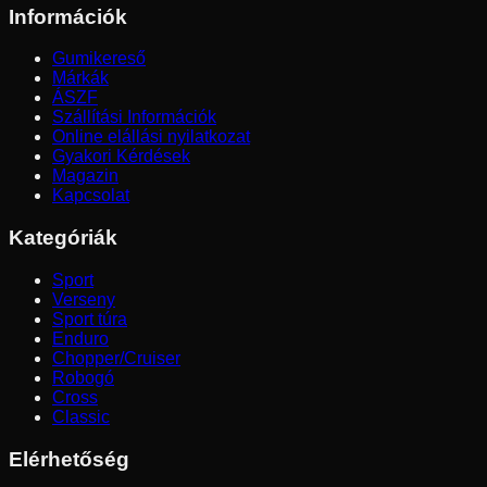
Információk
Gumikereső
Márkák
ÁSZF
Szállítási Információk
Online elállási nyilatkozat
Gyakori Kérdések
Magazin
Kapcsolat
Kategóriák
Sport
Verseny
Sport túra
Enduro
Chopper/Cruiser
Robogó
Cross
Classic
Elérhetőség