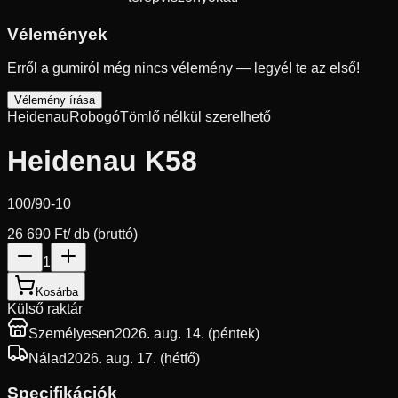
Vélemények
Erről a gumiról még nincs vélemény — legyél te az első!
Vélemény írása
Heidenau
Robogó
Tömlő nélkül szerelhető
Heidenau K58
100/90-10
26 690 Ft
/ db (bruttó)
1
Kosárba
Külső raktár
Személyesen
2026. aug. 14. (péntek)
Nálad
2026. aug. 17. (hétfő)
Specifikációk