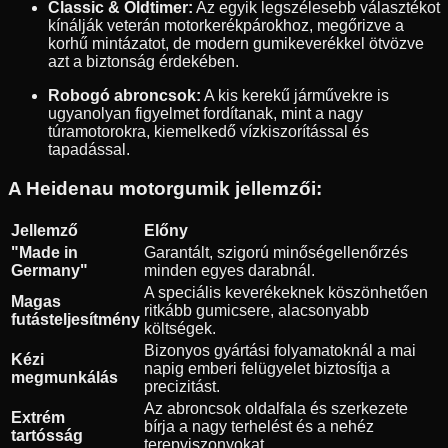
Classic & Oldtimer:
Az egyik legszélesebb választékot
kínálják veterán motorkerékpárokhoz, megőrizve a
korhű mintázatot, de modern gumikeverékkel ötvözve
azt a biztonság érdekében.
Robogó abroncsok:
A kis kerekű járművekre is
ugyanolyan figyelmet fordítanak, mint a nagy
túramotorokra, kiemelkedő vízkiszorítással és
tapadással.
A Heidenau motorgumik jellemzői:
Jellemző
Előny
"Made in
Garantált, szigorú minőségellenőrzés
Germany"
minden egyes darabnál.
A speciális keverékeknek köszönhetően
Magas
ritkább gumicsere, alacsonyabb
futásteljesítmény
költségek.
Bizonyos gyártási folyamatoknál a mai
Kézi
napig emberi felügyelet biztosítja a
megmunkálás
precizitást.
Az abroncsok oldalfala és szerkezete
Extrém
bírja a nagy terhelést és a nehéz
tartósság
terepviszonyokat.