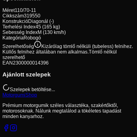
Méret
110/70-11
Cikkszám
319550
Konstrukció
Diagonál (-)
Terhelési Index
45 (165 kg)
Sebesség Index
M (130 km/h)
Kategória
Robogó
Szerelhetőség
Kizárólag tömlő nélküli (tubeless) felnihez.
Küllős felnihez általában nem alkalmas.
Tömlő nélkül
szerelhető
EAN
2300000014396
Ajánlott szelepek
Szelepek betöltése...
Motorgumi
Shop
Prémium motorgumik széles választéka, szakértőktől,
motorosoknak. Nálunk megtalálod a tökéletes tapadást
minden kanyarhoz.