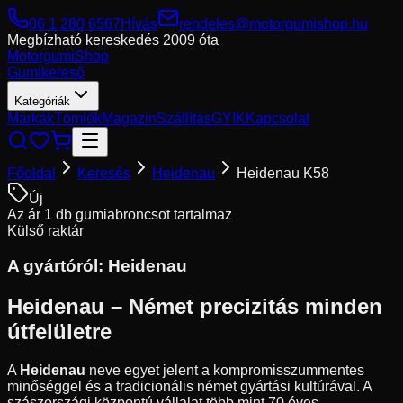
06 1 280 6567
Hívás
rendeles@motorgumishop.hu
Megbízható kereskedés
2009 óta
Motorgumi
Shop
Gumikereső
Kategóriák
Márkák
Tömlők
Magazin
Szállítás
GYIK
Kapcsolat
Főoldal
Keresés
Heidenau
Heidenau K58
Új
Az ár 1 db gumiabroncsot tartalmaz
Külső raktár
A gyártóról:
Heidenau
Heidenau – Német precizitás minden
útfelületre
A
Heidenau
neve egyet jelent a kompromisszummentes
minőséggel és a tradicionális német gyártási kultúrával. A
szászországi központú vállalat több mint 70 éves