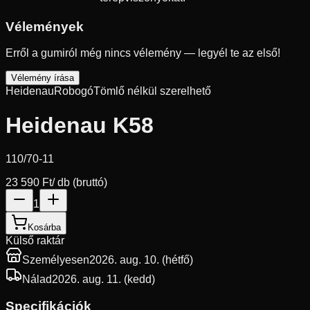
Vélemények
Erről a gumiról még nincs vélemény — legyél te az első!
Vélemény írása
Heidenau
Robogó
Tömlő nélkül szerelhető
Heidenau K58
110/70-11
23 590 Ft
/ db (bruttó)
1
Kosárba
Külső raktár
Személyesen
2026. aug. 10. (hétfő)
Nálad
2026. aug. 11. (kedd)
Specifikációk