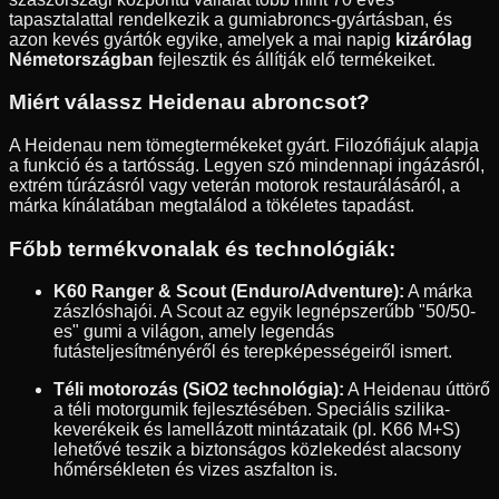
tapasztalattal rendelkezik a gumiabroncs-gyártásban, és
azon kevés gyártók egyike, amelyek a mai napig
kizárólag
Németországban
fejlesztik és állítják elő termékeiket.
Miért válassz Heidenau abroncsot?
A Heidenau nem tömegtermékeket gyárt. Filozófiájuk alapja
a funkció és a tartósság. Legyen szó mindennapi ingázásról,
extrém túrázásról vagy veterán motorok restaurálásáról, a
márka kínálatában megtalálod a tökéletes tapadást.
Főbb termékvonalak és technológiák:
K60 Ranger & Scout (Enduro/Adventure):
A márka
zászlóshajói. A Scout az egyik legnépszerűbb "50/50-
es" gumi a világon, amely legendás
futásteljesítményéről és terepképességeiről ismert.
Téli motorozás (SiO2 technológia):
A Heidenau úttörő
a téli motorgumik fejlesztésében. Speciális szilika-
keverékeik és lamellázott mintázataik (pl. K66 M+S)
lehetővé teszik a biztonságos közlekedést alacsony
hőmérsékleten és vizes aszfalton is.