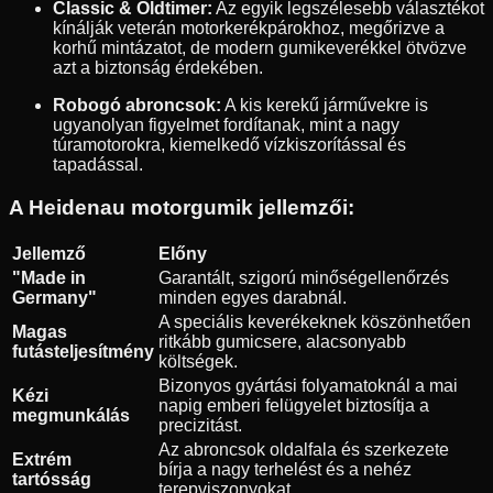
Classic & Oldtimer:
Az egyik legszélesebb választékot
kínálják veterán motorkerékpárokhoz, megőrizve a
korhű mintázatot, de modern gumikeverékkel ötvözve
azt a biztonság érdekében.
Robogó abroncsok:
A kis kerekű járművekre is
ugyanolyan figyelmet fordítanak, mint a nagy
túramotorokra, kiemelkedő vízkiszorítással és
tapadással.
A Heidenau motorgumik jellemzői:
Jellemző
Előny
"Made in
Garantált, szigorú minőségellenőrzés
Germany"
minden egyes darabnál.
A speciális keverékeknek köszönhetően
Magas
ritkább gumicsere, alacsonyabb
futásteljesítmény
költségek.
Bizonyos gyártási folyamatoknál a mai
Kézi
napig emberi felügyelet biztosítja a
megmunkálás
precizitást.
Az abroncsok oldalfala és szerkezete
Extrém
bírja a nagy terhelést és a nehéz
tartósság
terepviszonyokat.