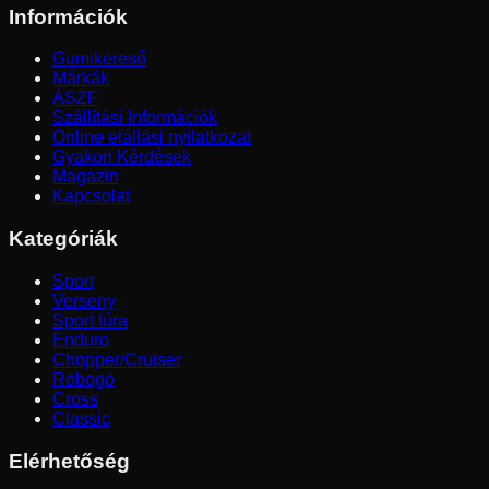
Információk
Gumikereső
Márkák
ÁSZF
Szállítási Információk
Online elállási nyilatkozat
Gyakori Kérdések
Magazin
Kapcsolat
Kategóriák
Sport
Verseny
Sport túra
Enduro
Chopper/Cruiser
Robogó
Cross
Classic
Elérhetőség