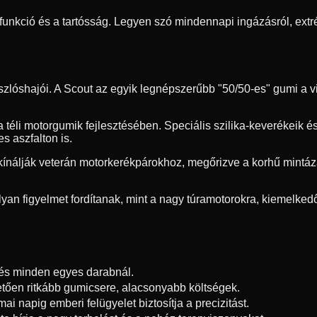
funkció és a tartósság. Legyen szó mindennapi ingázásról, extr
zlóshajói. A Scout az egyik legnépszerűbb "50/50-es" gumi a vi
 téli motorgumik fejlesztésében. Speciális szilika-keverékeik és
s aszfalton is.
kínálják veterán motorkerékpárokhoz, megőrizve a korhű mintáz
yan figyelmet fordítanak, mint a nagy túramotorokra, kiemelkedő
zés minden egyes darabnál.
tően ritkább gumicsere, alacsonyabb költségek.
i napig emberi felügyelet biztosítja a precizitást.