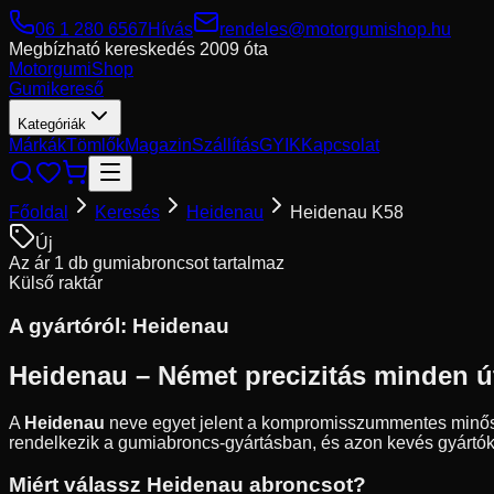
06 1 280 6567
Hívás
rendeles@motorgumishop.hu
Megbízható kereskedés
2009 óta
Motorgumi
Shop
Gumikereső
Kategóriák
Márkák
Tömlők
Magazin
Szállítás
GYIK
Kapcsolat
Főoldal
Keresés
Heidenau
Heidenau K58
Új
Az ár 1 db gumiabroncsot tartalmaz
Külső raktár
A gyártóról:
Heidenau
Heidenau – Német precizitás minden út
A
Heidenau
neve egyet jelent a kompromisszummentes minőségge
rendelkezik a gumiabroncs-gyártásban, és azon kevés gyártó
Miért válassz Heidenau abroncsot?