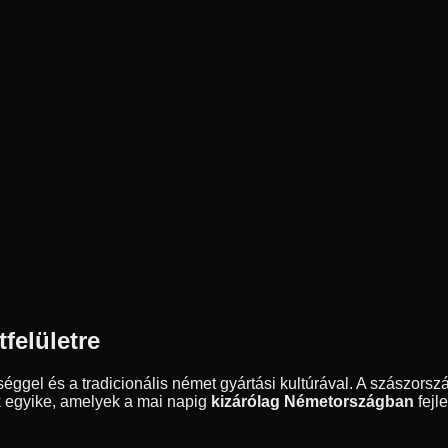
felületre
l és a tradicionális német gyártási kultúrával. A szászországi
k egyike, amelyek a mai napig
kizárólag Németországban
fejle