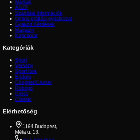
Márkák
ÁSZF
Szállítási Információk
Online elállási nyilatkozat
Gyakori Kérdések
Magazin
Kapcsolat
Kategóriák
Sport
Verseny
Sport túra
Enduro
Chopper/Cruiser
Robogó
Cross
Classic
Elérhetőség
1194 Budapest,
Méta u. 13.