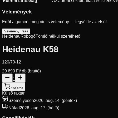
Extrém tartósság
Az abroncsok oldalfala és szerkezet
Vélemények
Erről a gumiról még nincs vélemény — legyél te az első!
Vélemény írása
Heidenau
Robogó
Tömlő nélkül szerelhető
Heidenau K58
120/70-12
29 690 Ft
/ db (bruttó)
1
Kosárba
Külső raktár
Személyesen
2026. aug. 14. (péntek)
Nálad
2026. aug. 17. (hétfő)