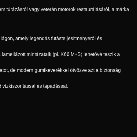
ém túrázásról vagy veterán motorok restaurálásáról, a márka
lágon, amely legendás futásteljesítményéről és
 lamellázott mintázataik (pl. K66 M+S) lehetővé teszik a
atot, de modern gumikeverékkel ötvözve azt a biztonság
 vízkiszorítással és tapadással.