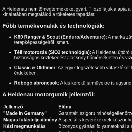
A Heidenau nem tömegtermékeket gyárt. Filozófiájuk alapja a 
kínálatában megtalálod a tökéletes tapadást.
Főbb termékvonalak és technológiák:
K60 Ranger & Scout (Enduro/Adventure):
A márka zás
terepképességeiről ismert.
Téli motorozás (SiO2 technológia):
A Heidenau úttörő a
biztonságos közlekedést alacsony hőmérsékleten és vize
Classic & Oldtimer:
Az egyik legszélesebb választékot 
érdekében.
Robogó abroncsok:
A kis kerekű járművekre is ugyanol
A Heidenau motorgumik jellemzői:
Jellemző
Előny
"Made in Germany"
Garantált, szigorú minőségellenőr
Magas futásteljesítmény
A speciális keverékeknek köszönhe
Kézi megmunkálás
Bizonyos gyártási folyamatoknál a ma