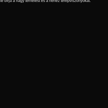
e bírja a nagy terhelést és a nehéz terepviszonyokat.