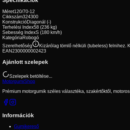
Specifikációk
Méret
120/70-12
Cikkszám
324300
Konstrukció
Diagonál (-)
Terhelési Index
58 (236 kg)
Sebesség Index
S (180 km/h)
Kategória
Robogó
Szerelhetőség
Kizárólag tömlő nélküli (tubeless) felnihez.
EAN
2300000002423
Ajánlott szelepek
Szelepek betöltése...
Motorgumi
Shop
Prémium motorgumik széles választéka, szakértőktől, motoros
Információk
Gumikereső