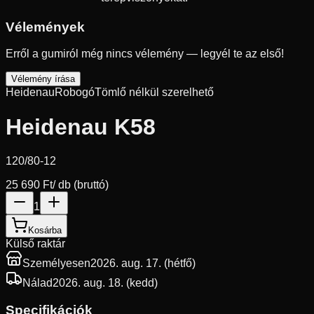
Vélemények
Erről a gumiról még nincs vélemény — legyél te az első!
Vélemény írása
Heidenau
Robogó
Tömlő nélkül szerelhető
Heidenau K58
120/80-12
25 690 Ft
/ db (bruttó)
1
Kosárba
Külső raktár
Személyesen
2026. aug. 17. (hétfő)
Nálad
2026. aug. 18. (kedd)
Specifikációk