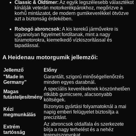
Classic & Oldtimer:
Az egyik legszélesebb választékot
kínálják veterán motorkerékpárokhoz, megőrizve a
korhű mintázatot, de modern gumikeverékkel ötvözve
azt a biztonság érdekében.
Robogó abroncsok:
A kis kerekű járművekre is
ugyanolyan figyelmet fordítanak, mint a nagy
túramotorokra, kiemelkedő vízkiszorítással és
tapadással.
A Heidenau motorgumik jellemzői:
Jellemző
Előny
"Made in
Garantált, szigorú minőségellenőrzés
Germany"
minden egyes darabnál.
A speciális keverékeknek köszönhetően
Magas
ritkább gumicsere, alacsonyabb
futásteljesítmény
költségek.
Bizonyos gyártási folyamatoknál a mai
Kézi
napig emberi felügyelet biztosítja a
megmunkálás
precizitást.
Az abroncsok oldalfala és szerkezete
Extrém
bírja a nagy terhelést és a nehéz
tartósság
terepviszonyokat.