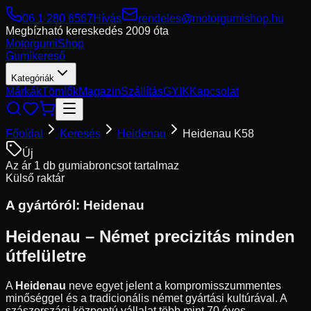
06 1 280 6567
Hívás
rendeles@motorgumishop.hu
Megbízható kereskedés
2009 óta
Motorgumi
Shop
Gumikereső
Kategóriák
Márkák
Tömlők
Magazin
Szállítás
GYIK
Kapcsolat
Főoldal
Keresés
Heidenau
Heidenau K58
Új
Az ár 1 db gumiabroncsot tartalmaz
Külső raktár
A gyártóról:
Heidenau
Heidenau – Német precizitás minden
útfelületre
A
Heidenau
neve egyet jelent a kompromisszummentes
minőséggel és a tradicionális német gyártási kultúrával. A
szászországi központú vállalat több mint 70 éves