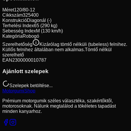
Méret
120/80-12
Cikkszám
325400
Konstrukció
Diagonál (-)
Terhelési Index
65 (290 kg)
Sebesség Index
M (130 km/h)
Kategória
Robogó
Szerelhetőség
Kizárólag tömlő nélküli (tubeless) felnihez.
Küllős felnihez általában nem alkalmas.
Tömlő nélkül
szerelhető
EAN
2300000010787
Ajánlott szelepek
Szelepek betöltése...
Motorgumi
Shop
Prémium motorgumik széles választéka, szakértőktől,
motorosoknak. Nálunk megtalálod a tökéletes tapadást
minden kanyarhoz.