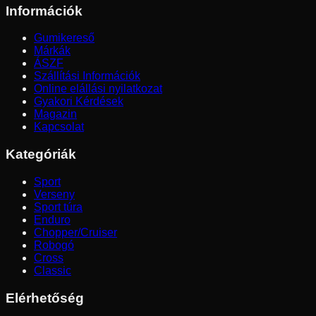
Információk
Gumikereső
Márkák
ÁSZF
Szállítási Információk
Online elállási nyilatkozat
Gyakori Kérdések
Magazin
Kapcsolat
Kategóriák
Sport
Verseny
Sport túra
Enduro
Chopper/Cruiser
Robogó
Cross
Classic
Elérhetőség