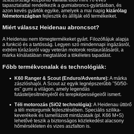
tapasztalattal rendelkezik a gumiabroncs-gyártásban, és
azon kevés gyártók egyike, amelyek a mai napig
kizárólag
Németországban
fejlesztik és állítják elő termékeiket.
Miért válassz Heidenau abroncsot?
A Heidenau nem tömegtermékeket gyárt. Filozófiájuk alapja
a funkció és a tartósság. Legyen szó mindennapi ingázásról,
extrém túrázásról vagy veterán motorok restaurálásáról, a
márka kínálatában megtalálod a tökéletes tapadást.
Főbb termékvonalak és technológiák:
K60 Ranger & Scout (Enduro/Adventure):
A márka
zászlóshajói. A Scout az egyik legnépszerűbb "50/50-
es" gumi a világon, amely legendás
futásteljesítményéről és terepképességeiről ismert.
Téli motorozás (SiO2 technológia):
A Heidenau úttörő
a téli motorgumik fejlesztésében. Speciális szilika-
keverékeik és lamellázott mintázataik (pl. K66 M+S)
lehetővé teszik a biztonságos közlekedést alacsony
hőmérsékleten és vizes aszfalton is.