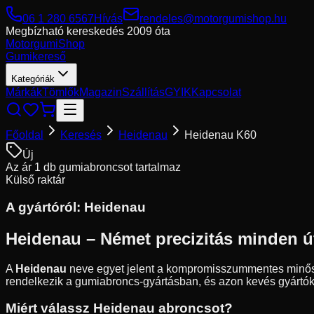
06 1 280 6567
Hívás
rendeles@motorgumishop.hu
Megbízható kereskedés
2009 óta
Motorgumi
Shop
Gumikereső
Kategóriák
Márkák
Tömlők
Magazin
Szállítás
GYIK
Kapcsolat
Főoldal
Keresés
Heidenau
Heidenau K60
Új
Az ár 1 db gumiabroncsot tartalmaz
Külső raktár
A gyártóról:
Heidenau
Heidenau – Német precizitás minden út
A
Heidenau
neve egyet jelent a kompromisszummentes minőségge
rendelkezik a gumiabroncs-gyártásban, és azon kevés gyártó
Miért válassz Heidenau abroncsot?