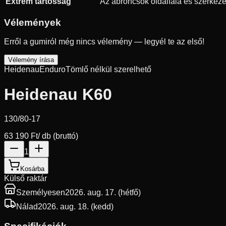
Extrém tartósság
Az abroncsok oldalfala és szerkezet
Vélemények
Erről a gumiról még nincs vélemény — legyél te az első!
Vélemény írása
Heidenau
Enduro
Tömlő nélkül szerelhető
Heidenau K60
130/80-17
63 190 Ft
/ db (bruttó)
1
Kosárba
Külső raktár
Személyesen
2026. aug. 17. (hétfő)
Nálad
2026. aug. 18. (kedd)