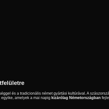
felületre
l és a tradicionális német gyártási kultúrával. A szászországi
k egyike, amelyek a mai napig
kizárólag Németországban
fejle