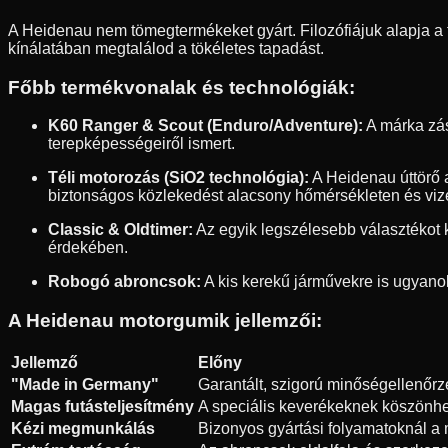
A Heidenau nem tömegtermékeket gyárt. Filozófiájuk alapja a 
kínálatában megtalálod a tökéletes tapadást.
Főbb termékvonalak és technológiák:
K60 Ranger & Scout (Enduro/Adventure):
A márka zás
terepképességeiről ismert.
Téli motorozás (SiO2 technológia):
A Heidenau úttörő a
biztonságos közlekedést alacsony hőmérsékleten és vize
Classic & Oldtimer:
Az egyik legszélesebb választékot 
érdekében.
Robogó abroncsok:
A kis kerekű járművekre is ugyanol
A Heidenau motorgumik jellemzői:
Jellemző
Előny
"Made in Germany"
Garantált, szigorú minőségellenőr
Magas futásteljesítmény
A speciális keverékeknek köszönhe
Kézi megmunkálás
Bizonyos gyártási folyamatoknál a ma