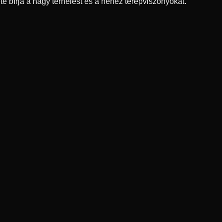
e bírja a nagy terhelést és a nehéz terepviszonyokat.