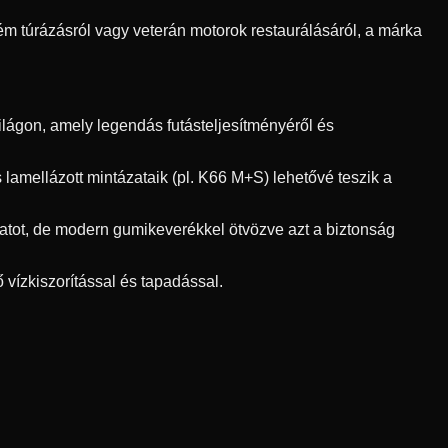
ém túrázásról vagy veterán motorok restaurálásáról, a márka
lágon, amely legendás futásteljesítményéről és
 lamellázott mintázataik (pl. K66 M+S) lehetővé teszik a
atot, de modern gumikeverékkel ötvözve azt a biztonság
 vízkiszorítással és tapadással.