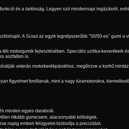
funkció és a tartósság. Legyen szó mindennapi ingázásról, extr
zlóshajói. A Scout az egyik legnépszerűbb "50/50-es" gumi a vi
 téli motorgumik fejlesztésében. Speciális szilika-keverékeik és
s aszfalton is.
kínálják veterán motorkerékpárokhoz, megőrizve a korhű mintáz
yan figyelmet fordítanak, mint a nagy túramotorokra, kiemelkedő
zés minden egyes darabnál.
tően ritkább gumicsere, alacsonyabb költségek.
i napig emberi felügyelet biztosítja a precizitást.