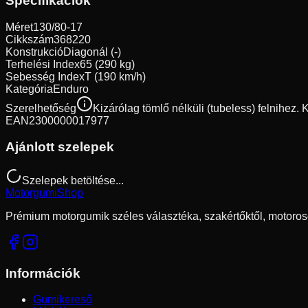
Specifikációk
Méret
130/80-17
Cikkszám
368220
Konstrukció
Diagonál (-)
Terhelési Index
65 (290 kg)
Sebesség Index
T (190 km/h)
Kategória
Enduro
Szerelhetőség
Kizárólag tömlő nélküli (tubeless) felnihez.
EAN
2300000017977
Ajánlott szelepek
Szelepek betöltése...
Motorgumi
Shop
Prémium motorgumik széles választéka, szakértőktől, motoros
Információk
Gumikereső