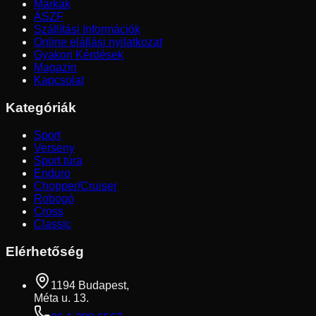
Márkák
ÁSZF
Szállítási Információk
Online elállási nyilatkozat
Gyakori Kérdések
Magazin
Kapcsolat
Kategóriák
Sport
Verseny
Sport túra
Enduro
Chopper/Cruiser
Robogó
Cross
Classic
Elérhetőség
1194 Budapest,
Méta u. 13.