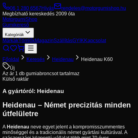
06 1 280 6567
Hívás
rendeles@motorgumishop.hu
Megbízható kereskedés
2009 óta
Motorgumi
Shop
Gumikereső
Kategóriák
Márkák
Tömlők
Magazin
Szállítás
GYIK
Kapcsolat
Főoldal
Keresés
Heidenau
Heidenau K60
Új
Az ár 1 db gumiabroncsot tartalmaz
Külső raktár
A gyártóról:
Heidenau
Heidenau – Német precizitás minden
útfelületre
A
Heidenau
neve egyet jelent a kompromisszummentes
minőséggel és a tradicionális német gyártási kultúrával. A
szászországi központú vállalat több mint 70 éves