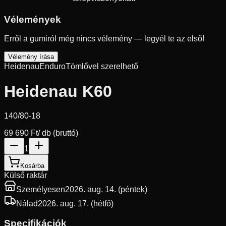
Vélemények
Erről a gumiról még nincs vélemény — legyél te az első!
Vélemény írása
Heidenau
Enduro
Tömlővel szerelhető
Heidenau K60
140/80-18
69 690 Ft
/ db (bruttó)
1
Kosárba
Külső raktár
Személyesen
2026. aug. 14. (péntek)
Nálad
2026. aug. 17. (hétfő)
Specifikációk