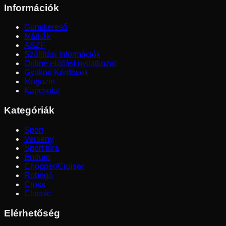
Információk
Gumikereső
Márkák
ÁSZF
Szállítási Információk
Online elállási nyilatkozat
Gyakori Kérdések
Magazin
Kapcsolat
Kategóriák
Sport
Verseny
Sport túra
Enduro
Chopper/Cruiser
Robogó
Cross
Classic
Elérhetőség