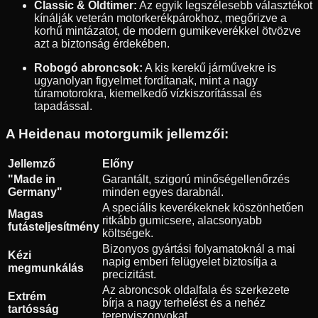
Classic & Oldtimer:
Az egyik legszélesebb választékot
kínálják veterán motorkerékpárokhoz, megőrizve a
korhű mintázatot, de modern gumikeverékkel ötvözve
azt a biztonság érdekében.
Robogó abroncsok:
A kis kerekű járművekre is
ugyanolyan figyelmet fordítanak, mint a nagy
túramotorokra, kiemelkedő vízkiszorítással és
tapadással.
A Heidenau motorgumik jellemzői:
Jellemző
Előny
"Made in
Garantált, szigorú minőségellenőrzés
Germany"
minden egyes darabnál.
A speciális keverékeknek köszönhetően
Magas
ritkább gumicsere, alacsonyabb
futásteljesítmény
költségek.
Bizonyos gyártási folyamatoknál a mai
Kézi
napig emberi felügyelet biztosítja a
megmunkálás
precizitást.
Az abroncsok oldalfala és szerkezete
Extrém
bírja a nagy terhelést és a nehéz
tartósság
terepviszonyokat.