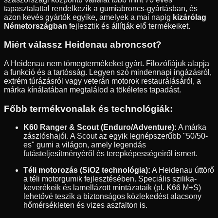
tapasztalattal rendelkezik a gumiabroncs-gyártásban, és
azon kevés gyártók egyike, amelyek a mai napig
kizárólag
Németországban
fejlesztik és állítják elő termékeiket.
Miért válassz Heidenau abroncsot?
A Heidenau nem tömegtermékeket gyárt. Filozófiájuk alapja
a funkció és a tartósság. Legyen szó mindennapi ingázásról,
extrém túrázásról vagy veterán motorok restaurálásáról, a
márka kínálatában megtalálod a tökéletes tapadást.
Főbb termékvonalak és technológiák:
K60 Ranger & Scout (Enduro/Adventure):
A márka
zászlóshajói. A Scout az egyik legnépszerűbb "50/50-
es" gumi a világon, amely legendás
futásteljesítményéről és terepképességeiről ismert.
Téli motorozás (SiO2 technológia):
A Heidenau úttörő
a téli motorgumik fejlesztésében. Speciális szilika-
keverékeik és lamellázott mintázataik (pl. K66 M+S)
lehetővé teszik a biztonságos közlekedést alacsony
hőmérsékleten és vizes aszfalton is.