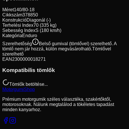
Méret
140/80-18
Cikkszám
378850
Konstrukció
Diagonál (-)
Terhelési Index
70 (335 kg)
Sebesség Index
S (180 km/h)
Kategória
Enduro
Szerelhetőség
Belső gumival (tömlővel) szerelhető. A
tömlő nem jár hozzá, külön megvásárolható.
Tömlővel
szerelhető
EAN
2300000018271
Kompatibilis tömlők
Tömlők betöltése...
Motorgumi
Shop
Prémium motorgumik széles választéka, szakértőktől,
motorosoknak. Nálunk megtalálod a tökéletes tapadást
minden kanyarhoz.