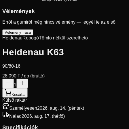
Vélemények
Erről a gumiról még nincs vélemény — legyél te az első!
Vélemény írása
Heidenau
Robogó
Tömlő nélkül szerelhető
Heidenau K63
90/80-16
28 090 Ft
/ db (bruttó)
1
Kosárba
Külső raktár
Személyesen
2026. aug. 14. (péntek)
Nálad
2026. aug. 17. (hétfő)
Specifikációk