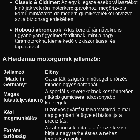
Classic & Oldtimer:
Az egyik legszélesebb választékot
kínálják veterán motorkerékpárokhoz, megőrizve a
korhű mintázatot, de modern gumikeverékkel ötvözve
azt a biztonság érdekében.
Robogó abroncsok:
A kis kerekű járművekre is
ugyanolyan figyelmet fordítanak, mint a nagy
túramotorokra, kiemelkedő vízkiszorítással és
tapadással.
A Heidenau motorgumik jellemzői:
Jellemző
Előny
"Made in
Garantált, szigorú minőségellenőrzés
Germany"
minden egyes darabnál.
A speciális keverékeknek köszönhetően
Magas
ritkább gumicsere, alacsonyabb
futásteljesítmény
költségek.
Bizonyos gyártási folyamatoknál a mai
Kézi
napig emberi felügyelet biztosítja a
megmunkálás
precizitást.
Az abroncsok oldalfala és szerkezete
Extrém
bírja a nagy terhelést és a nehéz
tartósság
terepviszonyokat.