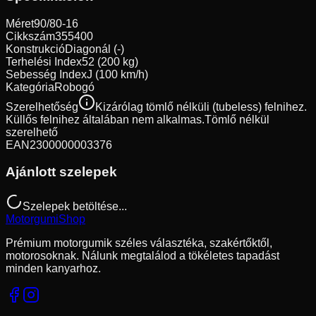
Méret
90/80-16
Cikkszám
355400
Konstrukció
Diagonál (-)
Terhelési Index
52 (200 kg)
Sebesség Index
J (100 km/h)
Kategória
Robogó
Szerelhetőség
Kizárólag tömlő nélküli (tubeless) felnihez.
Küllős felnihez általában nem alkalmas.
Tömlő nélkül
szerelhető
EAN
2300000003376
Ajánlott szelepek
Szelepek betöltése...
Motorgumi
Shop
Prémium motorgumik széles választéka, szakértőktől,
motorosoknak. Nálunk megtalálod a tökéletes tapadást
minden kanyarhoz.