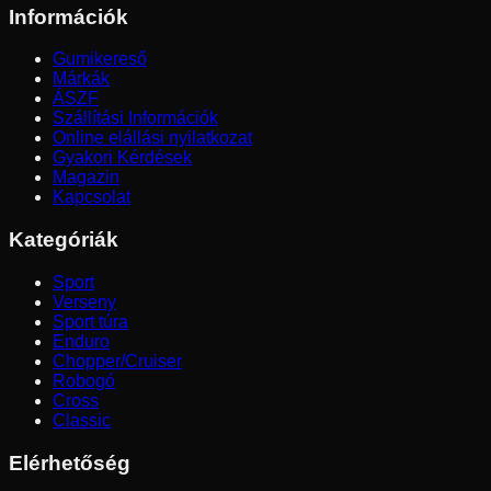
Információk
Gumikereső
Márkák
ÁSZF
Szállítási Információk
Online elállási nyilatkozat
Gyakori Kérdések
Magazin
Kapcsolat
Kategóriák
Sport
Verseny
Sport túra
Enduro
Chopper/Cruiser
Robogó
Cross
Classic
Elérhetőség