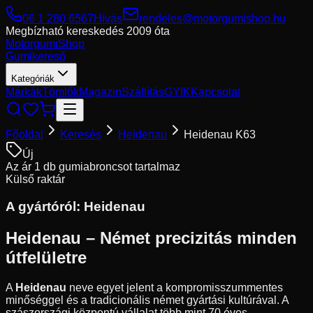
06 1 280 6567
Hívás
rendeles@motorgumishop.hu
Megbízható kereskedés
2009 óta
Motorgumi
Shop
Gumikereső
Kategóriák
Márkák
Tömlők
Magazin
Szállítás
GYIK
Kapcsolat
Főoldal
Keresés
Heidenau
Heidenau K63
Új
Az ár 1 db gumiabroncsot tartalmaz
Külső raktár
A gyártóról:
Heidenau
Heidenau – Német precizitás minden
útfelületre
A
Heidenau
neve egyet jelent a kompromisszummentes
minőséggel és a tradicionális német gyártási kultúrával. A
szászországi központú vállalat több mint 70 éves