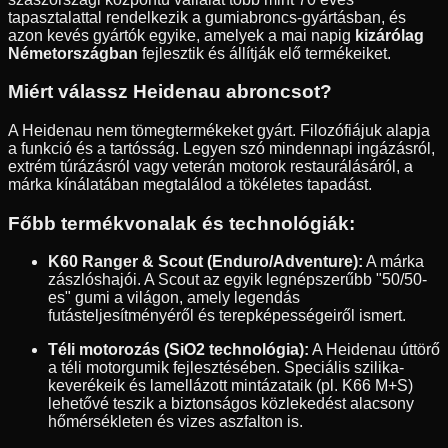
tapasztalattal rendelkezik a gumiabroncs-gyártásban, és
azon kevés gyártók egyike, amelyek a mai napig
kizárólag
Németországban
fejlesztik és állítják elő termékeiket.
Miért válassz Heidenau abroncsot?
A Heidenau nem tömegtermékeket gyárt. Filozófiájuk alapja
a funkció és a tartósság. Legyen szó mindennapi ingázásról,
extrém túrázásról vagy veterán motorok restaurálásáról, a
márka kínálatában megtalálod a tökéletes tapadást.
Főbb termékvonalak és technológiák:
K60 Ranger & Scout (Enduro/Adventure):
A márka
zászlóshajói. A Scout az egyik legnépszerűbb "50/50-
es" gumi a világon, amely legendás
futásteljesítményéről és terepképességeiről ismert.
Téli motorozás (SiO2 technológia):
A Heidenau úttörő
a téli motorgumik fejlesztésében. Speciális szilika-
keverékeik és lamellázott mintázataik (pl. K66 M+S)
lehetővé teszik a biztonságos közlekedést alacsony
hőmérsékleten és vizes aszfalton is.