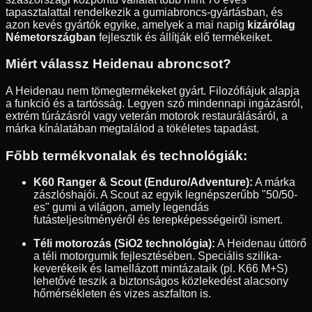
tapasztalattal rendelkezik a gumiabroncs-gyártásban, és
azon kevés gyártók egyike, amelyek a mai napig
kizárólag
Németországban
fejlesztik és állítják elő termékeiket.
Miért válassz Heidenau abroncsot?
A Heidenau nem tömegtermékeket gyárt. Filozófiájuk alapja
a funkció és a tartósság. Legyen szó mindennapi ingázásról,
extrém túrázásról vagy veterán motorok restaurálásáról, a
márka kínálatában megtalálod a tökéletes tapadást.
Főbb termékvonalak és technológiák:
K60 Ranger & Scout (Enduro/Adventure):
A márka
zászlóshajói. A Scout az egyik legnépszerűbb "50/50-
es" gumi a világon, amely legendás
futásteljesítményéről és terepképességeiről ismert.
Téli motorozás (SiO2 technológia):
A Heidenau úttörő
a téli motorgumik fejlesztésében. Speciális szilika-
keverékeik és lamellázott mintázataik (pl. K66 M+S)
lehetővé teszik a biztonságos közlekedést alacsony
hőmérsékleten és vizes aszfalton is.