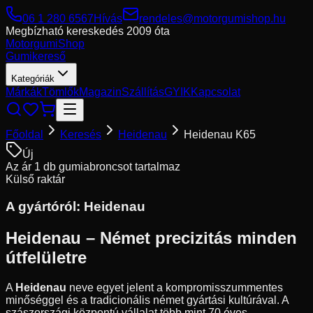
06 1 280 6567
Hívás
rendeles@motorgumishop.hu
Megbízható kereskedés
2009 óta
Motorgumi
Shop
Gumikereső
Kategóriák
Márkák
Tömlők
Magazin
Szállítás
GYIK
Kapcsolat
Főoldal
Keresés
Heidenau
Heidenau K65
Új
Az ár 1 db gumiabroncsot tartalmaz
Külső raktár
A gyártóról:
Heidenau
Heidenau – Német precizitás minden
útfelületre
A
Heidenau
neve egyet jelent a kompromisszummentes
minőséggel és a tradicionális német gyártási kultúrával. A
szászországi központú vállalat több mint 70 éves