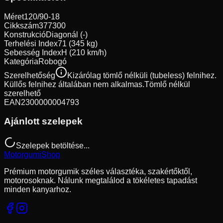
Méret
120/90-18
Cikkszám
377300
Konstrukció
Diagonál (-)
Terhelési Index
71 (345 kg)
Sebesség Index
H (210 km/h)
Kategória
Robogó
Szerelhetőség
Kizárólag tömlő nélküli (tubeless) felnihez.
Küllős felnihez általában nem alkalmas.
Tömlő nélkül
szerelhető
EAN
2300000004793
Ajánlott szelepek
Szelepek betöltése...
Motorgumi
Shop
Prémium motorgumik széles választéka, szakértőktől,
motorosoknak. Nálunk megtalálod a tökéletes tapadást
minden kanyarhoz.