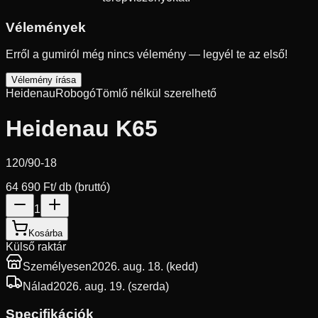
Vélemények
Erről a gumiról még nincs vélemény — legyél te az első!
Vélemény írása
Heidenau
Robogó
Tömlő nélkül szerelhető
Heidenau K65
120/90-18
64 690 Ft
/ db (bruttó)
1
Kosárba
Külső raktár
Személyesen
2026. aug. 18. (kedd)
Nálad
2026. aug. 19. (szerda)
Specifikációk