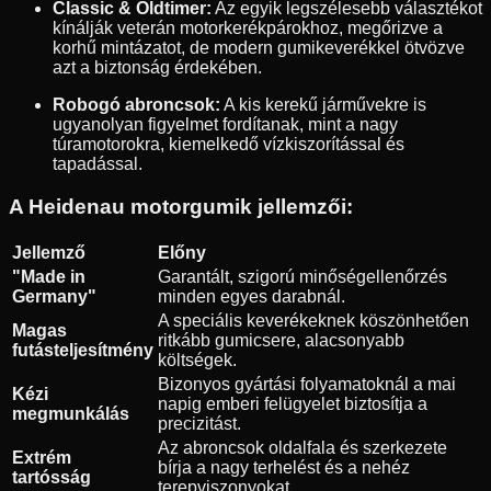
Classic & Oldtimer:
Az egyik legszélesebb választékot
kínálják veterán motorkerékpárokhoz, megőrizve a
korhű mintázatot, de modern gumikeverékkel ötvözve
azt a biztonság érdekében.
Robogó abroncsok:
A kis kerekű járművekre is
ugyanolyan figyelmet fordítanak, mint a nagy
túramotorokra, kiemelkedő vízkiszorítással és
tapadással.
A Heidenau motorgumik jellemzői:
Jellemző
Előny
"Made in
Garantált, szigorú minőségellenőrzés
Germany"
minden egyes darabnál.
A speciális keverékeknek köszönhetően
Magas
ritkább gumicsere, alacsonyabb
futásteljesítmény
költségek.
Bizonyos gyártási folyamatoknál a mai
Kézi
napig emberi felügyelet biztosítja a
megmunkálás
precizitást.
Az abroncsok oldalfala és szerkezete
Extrém
bírja a nagy terhelést és a nehéz
tartósság
terepviszonyokat.