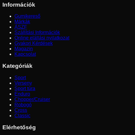
Információk
Gumikereső
Márkák
ÁSZF
Szállítási Információk
Online elállási nyilatkozat
Gyakori Kérdések
Magazin
Kapcsolat
Kategóriák
Sport
Verseny
Sport túra
Enduro
Chopper/Cruiser
Robogó
Cross
Classic
Elérhetőség