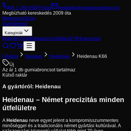
06 1 280 6567
Hívás
rendeles@motorgumishop.hu
Megbízható kereskedés
2009 óta
Motorgumi
Shop
Gumikereső
Kategóriák
Márkák
Tömlők
Magazin
Szállítás
GYIK
Kapcsolat
Főoldal
Keresés
Heidenau
Heidenau K66
Új
Az ár 1 db gumiabroncsot tartalmaz
Külső raktár
A gyártóról:
Heidenau
Heidenau – Német precizitás minden
útfelületre
A
Heidenau
neve egyet jelent a kompromisszummentes
minőséggel és a tradicionális német gyártási kultúrával. A
szászországi központú vállalat több mint 70 éves