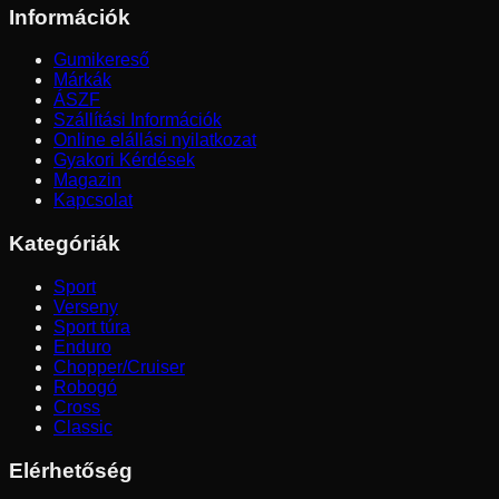
Információk
Gumikereső
Márkák
ÁSZF
Szállítási Információk
Online elállási nyilatkozat
Gyakori Kérdések
Magazin
Kapcsolat
Kategóriák
Sport
Verseny
Sport túra
Enduro
Chopper/Cruiser
Robogó
Cross
Classic
Elérhetőség