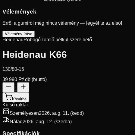
Vélemények
Erről a gumiról még nincs vélemény — legyél te az első!
Vélemény írása
Heidenau
Robogó
Tömlő nélkül szerelhető
Heidenau K66
130/80-15
39 990 Ft
/ db (bruttó)
1
Kosárba
Külső raktár
Személyesen
2026. aug. 11. (kedd)
Nálad
2026. aug. 12. (szerda)
Specifikációk