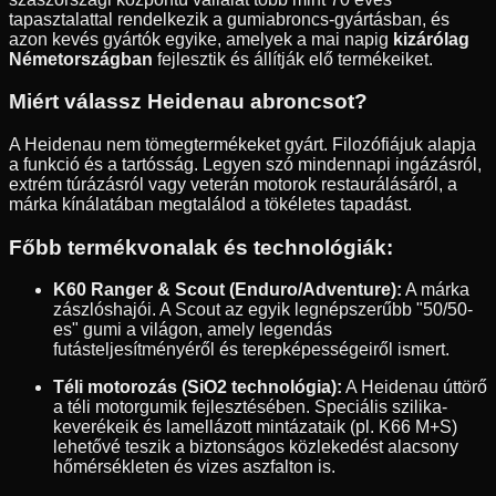
tapasztalattal rendelkezik a gumiabroncs-gyártásban, és
azon kevés gyártók egyike, amelyek a mai napig
kizárólag
Németországban
fejlesztik és állítják elő termékeiket.
Miért válassz Heidenau abroncsot?
A Heidenau nem tömegtermékeket gyárt. Filozófiájuk alapja
a funkció és a tartósság. Legyen szó mindennapi ingázásról,
extrém túrázásról vagy veterán motorok restaurálásáról, a
márka kínálatában megtalálod a tökéletes tapadást.
Főbb termékvonalak és technológiák:
K60 Ranger & Scout (Enduro/Adventure):
A márka
zászlóshajói. A Scout az egyik legnépszerűbb "50/50-
es" gumi a világon, amely legendás
futásteljesítményéről és terepképességeiről ismert.
Téli motorozás (SiO2 technológia):
A Heidenau úttörő
a téli motorgumik fejlesztésében. Speciális szilika-
keverékeik és lamellázott mintázataik (pl. K66 M+S)
lehetővé teszik a biztonságos közlekedést alacsony
hőmérsékleten és vizes aszfalton is.