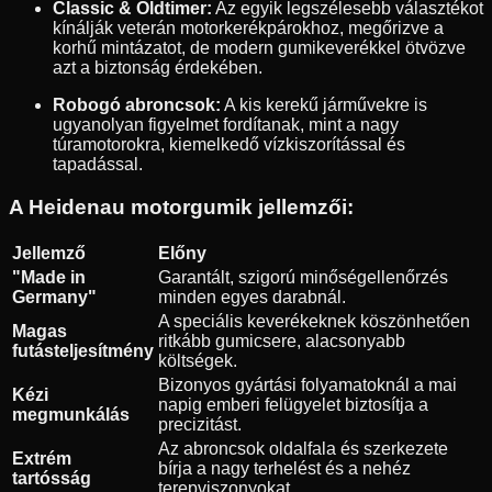
Classic & Oldtimer:
Az egyik legszélesebb választékot
kínálják veterán motorkerékpárokhoz, megőrizve a
korhű mintázatot, de modern gumikeverékkel ötvözve
azt a biztonság érdekében.
Robogó abroncsok:
A kis kerekű járművekre is
ugyanolyan figyelmet fordítanak, mint a nagy
túramotorokra, kiemelkedő vízkiszorítással és
tapadással.
A Heidenau motorgumik jellemzői:
Jellemző
Előny
"Made in
Garantált, szigorú minőségellenőrzés
Germany"
minden egyes darabnál.
A speciális keverékeknek köszönhetően
Magas
ritkább gumicsere, alacsonyabb
futásteljesítmény
költségek.
Bizonyos gyártási folyamatoknál a mai
Kézi
napig emberi felügyelet biztosítja a
megmunkálás
precizitást.
Az abroncsok oldalfala és szerkezete
Extrém
bírja a nagy terhelést és a nehéz
tartósság
terepviszonyokat.