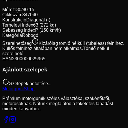
Méret
130/80-15
Cikkszám
347040
Konstrukció
Diagonál (-)
Terhelési Index
63 (272 kg)
Sebesség Index
P (150 km/h)
Kategória
Robogó
Szerelhetőség
Kizárólag tömlő nélküli (tubeless) felnihez.
Küllős felnihez általában nem alkalmas.
Tömlő nélkül
szerelhető
EAN
2300000025965
Ajánlott szelepek
Szelepek betöltése...
Motorgumi
Shop
Prémium motorgumik széles választéka, szakértőktől,
motorosoknak. Nálunk megtalálod a tökéletes tapadást
minden kanyarhoz.