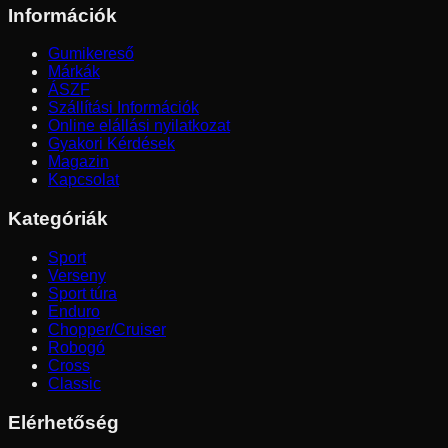
Információk
Gumikereső
Márkák
ÁSZF
Szállítási Információk
Online elállási nyilatkozat
Gyakori Kérdések
Magazin
Kapcsolat
Kategóriák
Sport
Verseny
Sport túra
Enduro
Chopper/Cruiser
Robogó
Cross
Classic
Elérhetőség