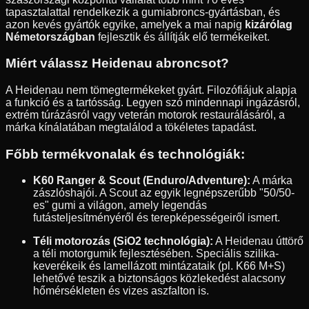
tapasztalattal rendelkezik a gumiabroncs-gyártásban, és
azon kevés gyártók egyike, amelyek a mai napig
kizárólag
Németországban
fejlesztik és állítják elő termékeiket.
Miért válassz Heidenau abroncsot?
A Heidenau nem tömegtermékeket gyárt. Filozófiájuk alapja
a funkció és a tartósság. Legyen szó mindennapi ingázásról,
extrém túrázásról vagy veterán motorok restaurálásáról, a
márka kínálatában megtalálod a tökéletes tapadást.
Főbb termékvonalak és technológiák:
K60 Ranger & Scout (Enduro/Adventure):
A márka
zászlóshajói. A Scout az egyik legnépszerűbb "50/50-
es" gumi a világon, amely legendás
futásteljesítményéről és terepképességeiről ismert.
Téli motorozás (SiO2 technológia):
A Heidenau úttörő
a téli motorgumik fejlesztésében. Speciális szilika-
keverékeik és lamellázott mintázataik (pl. K66 M+S)
lehetővé teszik a biztonságos közlekedést alacsony
hőmérsékleten és vizes aszfalton is.