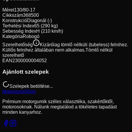
Méret
130/80-17
Cikkszám
368500
Konstrukció
Diagonál (-)
Terhelési Index
65 (290 kg)
Sebesség Index
H (210 km/h)
Kategória
Robogó
Szerelhetőség
Kizárólag tömlő nélküli (tubeless) felnihez.
Küllős felnihez általában nem alkalmas.
Tömlő nélkül
szerelhető
EAN
2300000004052
Ajánlott szelepek
Szelepek betöltése...
Motorgumi
Shop
Prémium motorgumik széles választéka, szakértőktől,
motorosoknak. Nálunk megtalálod a tökéletes tapadást
minden kanyarhoz.