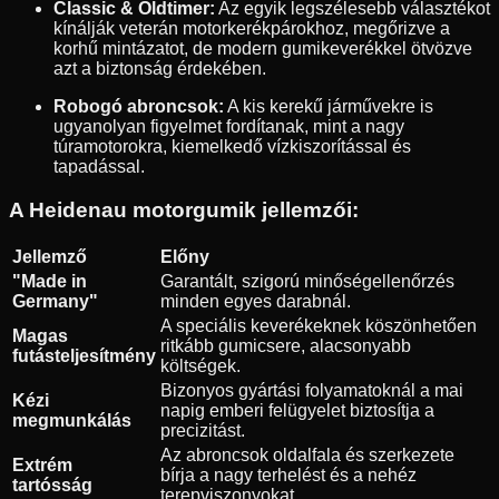
Classic & Oldtimer:
Az egyik legszélesebb választékot
kínálják veterán motorkerékpárokhoz, megőrizve a
korhű mintázatot, de modern gumikeverékkel ötvözve
azt a biztonság érdekében.
Robogó abroncsok:
A kis kerekű járművekre is
ugyanolyan figyelmet fordítanak, mint a nagy
túramotorokra, kiemelkedő vízkiszorítással és
tapadással.
A Heidenau motorgumik jellemzői:
Jellemző
Előny
"Made in
Garantált, szigorú minőségellenőrzés
Germany"
minden egyes darabnál.
A speciális keverékeknek köszönhetően
Magas
ritkább gumicsere, alacsonyabb
futásteljesítmény
költségek.
Bizonyos gyártási folyamatoknál a mai
Kézi
napig emberi felügyelet biztosítja a
megmunkálás
precizitást.
Az abroncsok oldalfala és szerkezete
Extrém
bírja a nagy terhelést és a nehéz
tartósság
terepviszonyokat.