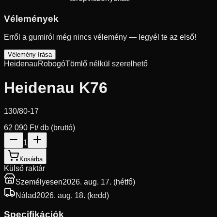
Vélemények
Erről a gumiról még nincs vélemény — legyél te az első!
Vélemény írása
Heidenau
Robogó
Tömlő nélkül szerelhető
Heidenau K76
130/80-17
62 090 Ft
/ db (bruttó)
1
Kosárba
Külső raktár
Személyesen
2026. aug. 17. (hétfő)
Nálad
2026. aug. 18. (kedd)
Specifikációk