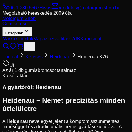
06 1 280 6567
Hívás
rendeles@motorgumishop.hu
Megbízható kereskedés
2009 óta
Motorgumi
Shop
Gumikereső
Kategóriák
Márkák
Tömlők
Magazin
Szállítás
GYIK
Kapcsolat
Főoldal
Keresés
Heidenau
Heidenau K76
Új
Az ár 1 db gumiabroncsot tartalmaz
Külső raktár
A gyártóról:
Heidenau
Heidenau – Német precizitás minden
útfelületre
A
Heidenau
neve egyet jelent a kompromisszummentes
minőséggel és a tradicionális német gyártási kultúrával. A
szászországi központú vállalat több mint 70 éves