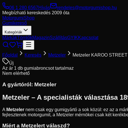
06 1 280 6567
Hívás
rendeles@motorgumishop.hu
Megbízható kereskedés
2009 óta
Motorgumi
Shop
Gumikereső
Kategóriák
Márkák
Tömlők
Magazin
Szállítás
GYIK
Kapcsolat
Főoldal
Keresés
Metzeler
Metzeler KAROO STREET
Új
Az ár 1 db gumiabroncsot tartalmaz
Nem elérhető
A gyártóról:
Metzeler
Metzeler – A specialisták választása 18
A
Metzeler
nem csak egy gumigyártó a sok közül: ez az a márk
fejlesztenek motorgumit, a Metzeler mérnökei csak két kerékbe
Miért a Metzelert válaszd?