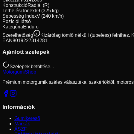
Konstrukció
Radiál (R)
Terhelési Index
69 (325 kg)
Sebesség Index
V (240 km/h)
Pozíció
Hátsó
Kategória
Enduro
Szerelhetőség
Kizárólag tömlő nélküli (tubeless) felnihez.
EAN
8019227314281
Ajánlott szelepek
Szelepek betöltése...
Motorgumi
Shop
Prémium motorgumik széles választéka, szakértőktől, motoros
Információk
Gumikereső
Márkák
ÁSZF