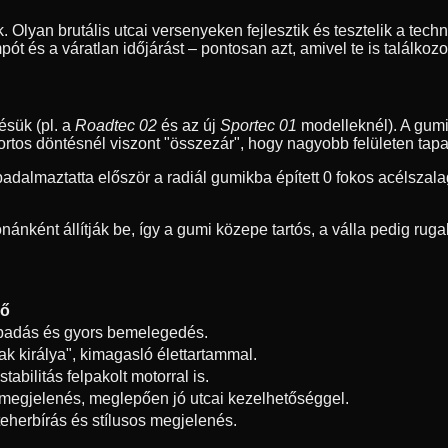
. Olyan brutális utcai versenyeken fejlesztik és tesztelik a tech
ót és a váratlan időjárást – pontosan azt, amivel te is találkozo
ésük (pl. a
Roadtec 02
és az új
Sportec 01
modelleknél). A gumi
portos döntésnél viszont "összezár", hogy nagyobb felületen tap
dalmaztatta először a radiál gumikba épített 0 fokos acélszalag
ánként állítják be, így a gumi közepe tartós, a válla pedig ru
ző
apadás és gyors bemelegedés.
tak királya", kimagasló élettartammal.
tabilitás felpakolt motorral is.
megjelenés, meglepően jó utcai kezelhetőséggel.
eherbírás és stílusos megjelenés.