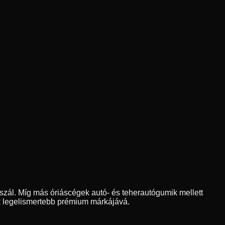
szál. Míg más óriáscégek autó- és teherautógumik mellett
yik legelismertebb prémium márkájává.