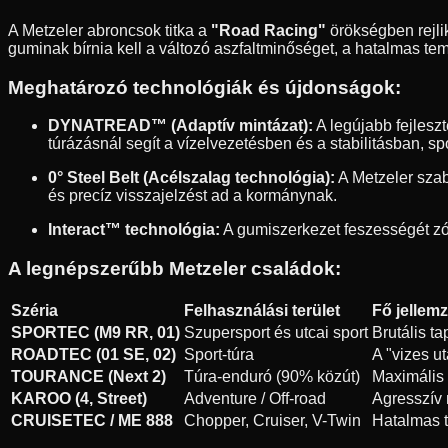
A Metzeler abroncsok titka a
"Road Racing"
örökségben rejlik
guminak bírnia kell a változó aszfaltminőséget, a hatalmas temp
Meghatározó technológiák és újdonságok:
DYNATREAD™ (Adaptív mintázat):
A legújabb fejleszt
túrázásnál segít a vízelvezetésben és a stabilitásban, s
0° Steel Belt (Acélszalag technológia):
A Metzeler szaba
és precíz visszajelzést ad a kormánynak.
Interact™ technológia:
A gumiszerkezet feszességét zón
A legnépszerűbb Metzeler családok:
Széria
Felhasználási terület
Fő jellem
SPORTEC (M9 RR, 01)
Szupersport és utcai sport
Brutális t
ROADTEC (01 SE, 02)
Sport-túra
A "vizes u
TOURANCE (Next 2)
Túra-enduró (90% közút)
Maximális s
KAROO (4, Street)
Adventure / Off-road
Agresszív 
CRUISETEC / ME 888
Chopper, Cruiser, V-Twin
Hatalmas t