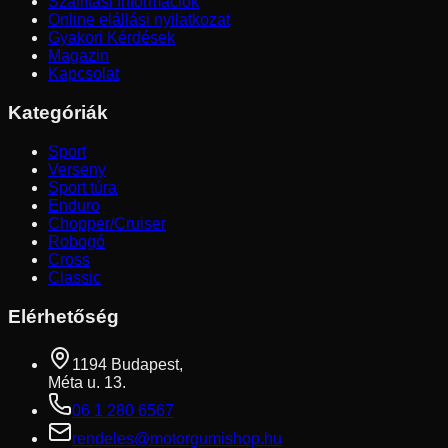
Szállítási Információk
Online elállási nyilatkozat
Gyakori Kérdések
Magazin
Kapcsolat
Kategóriák
Sport
Verseny
Sport túra
Enduro
Chopper/Cruiser
Robogó
Cross
Classic
Elérhetőség
1194 Budapest,
Méta u. 13.
06 1 280 6567
rendeles@motorgumishop.hu