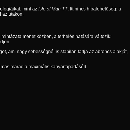
nológiáikat, mint az
Isle of Man TT
. Itt nincs hibalehetőség: a
l az utakon.
 mintázata menet közben, a terhelés hatására változik:
adjon.
ot, ami nagy sebességnél is stabilan tartja az abroncs alakját,
galmas marad a maximális kanyartapadásért.