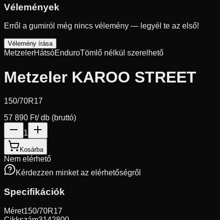
Vélemények
Erről a gumiról még nincs vélemény — legyél te az első!
Vélemény írása
Metzeler
Hátsó
Enduro
Tömlő nélkül szerelhető
Metzeler KAROO STREET
150/70R17
57 890 Ft
/ db (bruttó)
1
Kosárba
Nem elérhető
Kérdezzen minket az elérhetőségről
Specifikációk
Méret
150/70R17
Cikkszám
3142800