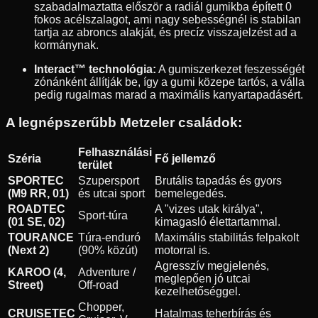
szabadalmaztatta először a radiál gumikba épített 0
fokos acélszalagot, ami nagy sebességnél is stabilan
tartja az abroncs alakját, és precíz visszajelzést ad a
kormánynak.
Interact™ technológia:
A gumiszerkezet feszességét
zónánként állítják be, így a gumi közepe tartós, a válla
pedig rugalmas marad a maximális kanyartapadásért.
A legnépszerűbb Metzeler családok:
Felhasználási
Széria
Fő jellemző
terület
SPORTEC
Szupersport
Brutális tapadás és gyors
(M9 RR, 01)
és utcai sport
bemelegedés.
ROADTEC
A "vizes utak királya",
Sport-túra
(01 SE, 02)
kimagasló élettartammal.
TOURANCE
Túra-enduró
Maximális stabilitás felpakolt
(Next 2)
(90% közút)
motorral is.
Agresszív megjelenés,
KAROO (4,
Adventure /
meglepően jó utcai
Street)
Off-road
kezelhetőséggel.
Chopper,
CRUISETEC
Hatalmas teherbírás és