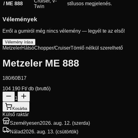
Cruiser, V-
/ ME 888
stílusos megjelenés.
Twin
Vélemények
Erről a gumiról még nincs vélemény — legyél te az első!
Vélemény írása
Metzeler
Hátsó
Chopper/Cruiser
Tömlő nélkül szerelhető
Metzeler ME 888
180/60B17
104 190 Ft
/ db (bruttó)
1
Kosárba
Külső raktár
Személyesen
2026. aug. 12. (szerda)
Nálad
2026. aug. 13. (csütörtök)