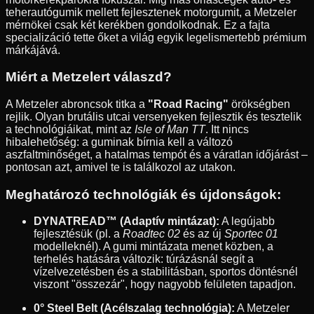
teherautógumik mellett fejlesztenek motorgumit, a Metzeler
mérnökei csak két kerékben gondolkodnak. Ez a fajta
specializáció tette őket a világ egyik legelismertebb prémium
márkájává.
Miért a Metzelert válaszd?
A Metzeler abroncsok titka a
"Road Racing"
örökségben
rejlik. Olyan brutális utcai versenyeken fejlesztik és tesztelik
a technológiáikat, mint az
Isle of Man TT
. Itt nincs
hibalehetőség: a guminak bírnia kell a változó
aszfaltminőséget, a hatalmas tempót és a váratlan időjárást –
pontosan azt, amivel te is találkozol az utakon.
Meghatározó technológiák és újdonságok:
DYNATREAD™ (Adaptív mintázat):
A legújabb
fejlesztésük (pl. a
Roadtec 02
és az új
Sportec 01
modelleknél). A gumi mintázata menet közben, a
terhelés hatására változik: túrázásnál segít a
vízelvezetésben és a stabilitásban, sportos döntésnél
viszont "összezár", hogy nagyobb felületen tapadjon.
0° Steel Belt (Acélszalag technológia):
A Metzeler