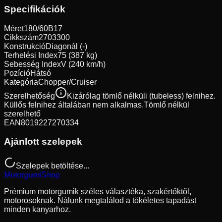
Specifikációk
Méret
180/60B17
Cikkszám
2703300
Konstrukció
Diagonál (-)
Terhelési Index
75 (387 kg)
Sebesség Index
V (240 km/h)
Pozíció
Hátsó
Kategória
Chopper/Cruiser
Szerelhetőség
Kizárólag tömlő nélküli (tubeless) felnihez.
Küllős felnihez általában nem alkalmas.
Tömlő nélkül
szerelhető
EAN
8019227270334
Ajánlott szelepek
Szelepek betöltése...
Motorgumi
Shop
Prémium motorgumik széles választéka, szakértőktől,
motorosoknak. Nálunk megtalálod a tökéletes tapadást
minden kanyarhoz.