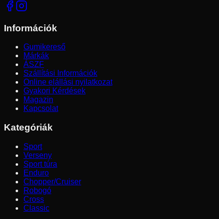
Információk
Gumikereső
Márkák
ÁSZF
Szállítási Információk
Online elállási nyilatkozat
Gyakori Kérdések
Magazin
Kapcsolat
Kategóriák
Sport
Verseny
Sport túra
Enduro
Chopper/Cruiser
Robogó
Cross
Classic