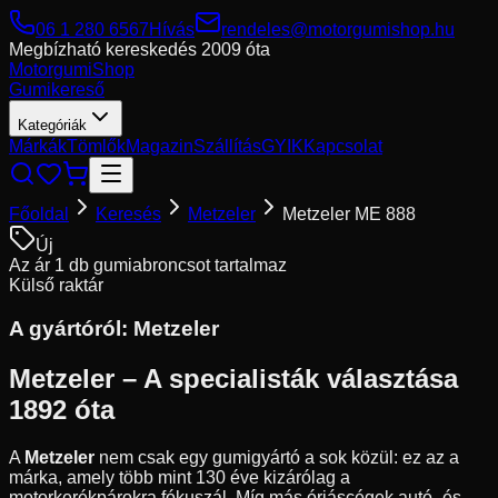
06 1 280 6567
Hívás
rendeles@motorgumishop.hu
Megbízható kereskedés
2009 óta
Motorgumi
Shop
Gumikereső
Kategóriák
Márkák
Tömlők
Magazin
Szállítás
GYIK
Kapcsolat
Főoldal
Keresés
Metzeler
Metzeler ME 888
Új
Az ár 1 db gumiabroncsot tartalmaz
Külső raktár
A gyártóról:
Metzeler
Metzeler – A specialisták választása
1892 óta
A
Metzeler
nem csak egy gumigyártó a sok közül: ez az a
márka, amely több mint 130 éve kizárólag a
motorkerékpárokra fókuszál. Míg más óriáscégek autó- és