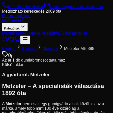
06 1 280 6567
Hívás
rendeles@motorgumishop.hu
Megbízható kereskedés
2009 óta
Motorgumi
Shop
Gumikereső
Kategóriák
Márkák
Tömlők
Magazin
Szállítás
GYIK
Kapcsolat
Főoldal
Keresés
Metzeler
Metzeler ME 888
Új
Az ár 1 db gumiabroncsot tartalmaz
Külső raktár
A gyártóról:
Metzeler
Metzeler – A specialisták választása
1892 óta
A
Metzeler
nem csak egy gumigyártó a sok közül: ez az a
márka, amely több mint 130 éve kizárólag a
motorkerékpárokra fókuszál. Míg más óriáscégek autó- és