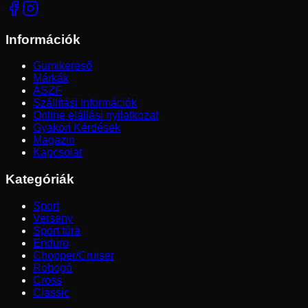
Információk
Gumikereső
Márkák
ÁSZF
Szállítási Információk
Online elállási nyilatkozat
Gyakori Kérdések
Magazin
Kapcsolat
Kategóriák
Sport
Verseny
Sport túra
Enduro
Chopper/Cruiser
Robogó
Cross
Classic