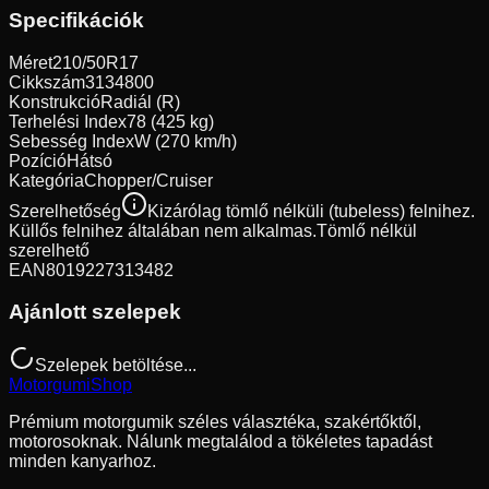
Specifikációk
Méret
210/50R17
Cikkszám
3134800
Konstrukció
Radiál (R)
Terhelési Index
78 (425 kg)
Sebesség Index
W (270 km/h)
Pozíció
Hátsó
Kategória
Chopper/Cruiser
Szerelhetőség
Kizárólag tömlő nélküli (tubeless) felnihez.
Küllős felnihez általában nem alkalmas.
Tömlő nélkül
szerelhető
EAN
8019227313482
Ajánlott szelepek
Szelepek betöltése...
Motorgumi
Shop
Prémium motorgumik széles választéka, szakértőktől,
motorosoknak. Nálunk megtalálod a tökéletes tapadást
minden kanyarhoz.