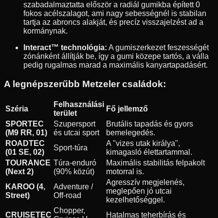
szabadalmaztatta először a radiál gumikba épített 0
fokos acélszalagot, ami nagy sebességnél is stabilan
tartja az abroncs alakját, és precíz visszajelzést ad a
kormánynak.
Interact™ technológia:
A gumiszerkezet feszességét
zónánként állítják be, így a gumi közepe tartós, a válla
pedig rugalmas marad a maximális kanyartapadásért.
A legnépszerűbb Metzeler családok:
Felhasználási
Széria
Fő jellemző
terület
SPORTEC
Szupersport
Brutális tapadás és gyors
(M9 RR, 01)
és utcai sport
bemelegedés.
ROADTEC
A "vizes utak királya",
Sport-túra
(01 SE, 02)
kimagasló élettartammal.
TOURANCE
Túra-enduró
Maximális stabilitás felpakolt
(Next 2)
(90% közút)
motorral is.
Agresszív megjelenés,
KAROO (4,
Adventure /
meglepően jó utcai
Street)
Off-road
kezelhetőséggel.
Chopper,
CRUISETEC
Hatalmas teherbírás és