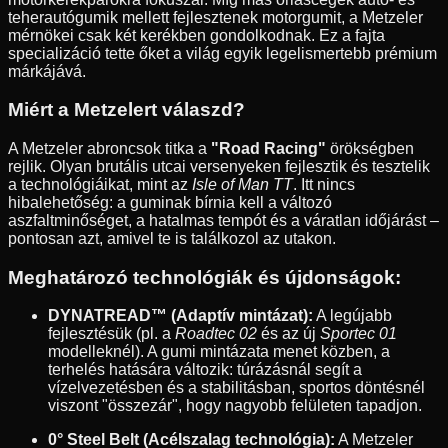
teherautógumik mellett fejlesztenek motorgumit, a Metzeler
mérnökei csak két kerékben gondolkodnak. Ez a fajta
specializáció tette őket a világ egyik legelismertebb prémium
márkájává.
Miért a Metzelert válaszd?
A Metzeler abroncsok titka a
"Road Racing"
örökségben
rejlik. Olyan brutális utcai versenyeken fejlesztik és tesztelik
a technológiáikat, mint az
Isle of Man TT
. Itt nincs
hibalehetőség: a guminak bírnia kell a változó
aszfaltminőséget, a hatalmas tempót és a váratlan időjárást –
pontosan azt, amivel te is találkozol az utakon.
Meghatározó technológiák és újdonságok:
DYNATREAD™ (Adaptív mintázat):
A legújabb
fejlesztésük (pl. a
Roadtec 02
és az új
Sportec 01
modelleknél). A gumi mintázata menet közben, a
terhelés hatására változik: túrázásnál segít a
vízelvezetésben és a stabilitásban, sportos döntésnél
viszont "összezár", hogy nagyobb felületen tapadjon.
0° Steel Belt (Acélszalag technológia):
A Metzeler