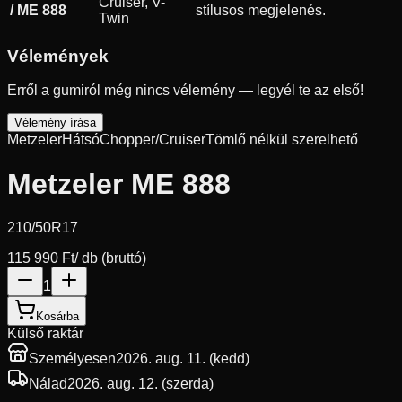
Cruiser, V-
/ ME 888
stílusos megjelenés.
Twin
Vélemények
Erről a gumiról még nincs vélemény — legyél te az első!
Vélemény írása
Metzeler
Hátsó
Chopper/Cruiser
Tömlő nélkül szerelhető
Metzeler ME 888
210/50R17
115 990 Ft
/ db (bruttó)
1
Kosárba
Külső raktár
Személyesen
2026. aug. 11. (kedd)
Nálad
2026. aug. 12. (szerda)