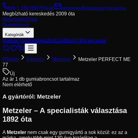
06 1 280 6567
Hívás
rendeles@motorgumishop.hu
Megbízható kereskedés
2009 óta
Motorgumi
Shop
Gumikereső
Kategóriák
Márkák
Tömlők
Magazin
Szállítás
GYIK
Kapcsolat
Főoldal
Keresés
Metzeler
Metzeler PERFECT ME
77
Új
Az ár 1 db gumiabroncsot tartalmaz
Nem elérhető
A gyártóról:
Metzeler
Metzeler – A specialisták választása
1892 óta
A
Metzeler
nem csak egy gumigyártó a sok közül: ez az a
márka, amely több mint 130 éve kizárólag a