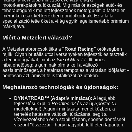
motorkerékpárokra fókuszál. Míg más óriáscégek autó- és
teherautógumik mellett fejlesztenek motorgumit, a Metzeler
mérnökei csak két kerékben gondolkodnak. Ez a fajta
specializáció tette őket a világ egyik legelismertebb prémium
márkájává.
Miért a Metzelert válaszd?
A Metzeler abroncsok titka a
"Road Racing"
örökségben
rejlik. Olyan brutális utcai versenyeken fejlesztik és tesztelik
a technológiáikat, mint az
Isle of Man TT
. Itt nincs
hibalehetőség: a guminak bírnia kell a változó
aszfaltminőséget, a hatalmas tempót és a váratlan időjárást –
pontosan azt, amivel te is találkozol az utakon.
Meghatározó technológiák és újdonságok:
DYNATREAD™ (Adaptív mintázat):
A legújabb
fejlesztésük (pl. a
Roadtec 02
és az új
Sportec 01
modelleknél). A gumi mintázata menet közben, a
terhelés hatására változik: túrázásnál segít a
vízelvezetésben és a stabilitásban, sportos döntésnél
viszont "összezár", hogy nagyobb felületen tapadjon.