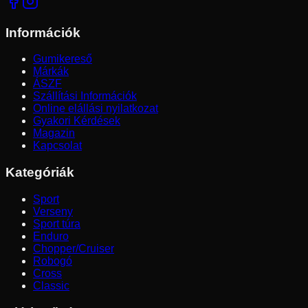
Információk
Gumikereső
Márkák
ÁSZF
Szállítási Információk
Online elállási nyilatkozat
Gyakori Kérdések
Magazin
Kapcsolat
Kategóriák
Sport
Verseny
Sport túra
Enduro
Chopper/Cruiser
Robogó
Cross
Classic