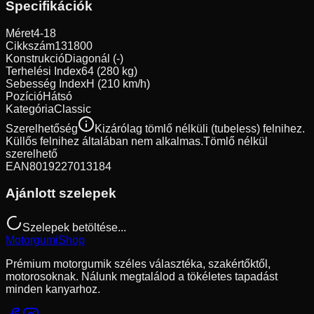
Specifikációk
Méret
4-18
Cikkszám
131800
Konstrukció
Diagonál (-)
Terhelési Index
64 (280 kg)
Sebesség Index
H (210 km/h)
Pozíció
Hátsó
Kategória
Classic
Szerelhetőség
Kizárólag tömlő nélküli (tubeless) felnihez.
Küllős felnihez általában nem alkalmas.
Tömlő nélkül
szerelhető
EAN
8019227013184
Ajánlott szelepek
Szelepek betöltése...
Motorgumi
Shop
Prémium motorgumik széles választéka, szakértőktől,
motorosoknak. Nálunk megtalálod a tökéletes tapadást
minden kanyarhoz.