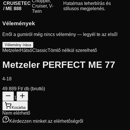
Chopper,
CRUISETEC
Hatalmas teherbírás és
Cruiser, V-
/ ME 888
stílusos megjelenés.
Twin
Vélemények
Erről a gumiról még nincs vélemény — legyél te az első!
Vélemény írása
Metzeler
Hátsó
Classic
Tömlő nélkül szerelhető
Metzeler PERFECT ME 77
4-18
49 889 Ft
/ db (bruttó)
1
Kosárba
Nem elérhető
Kérdezzen minket az elérhetőségről