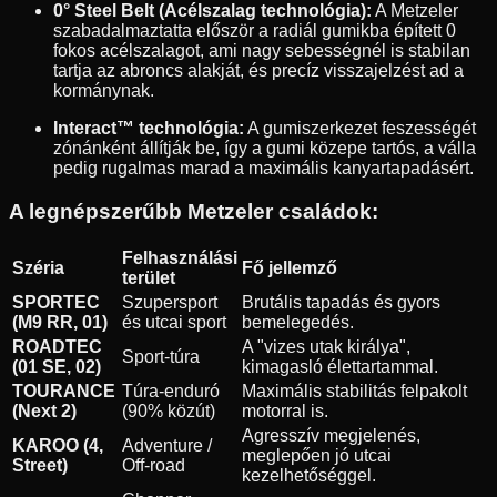
0° Steel Belt (Acélszalag technológia):
A Metzeler
szabadalmaztatta először a radiál gumikba épített 0
fokos acélszalagot, ami nagy sebességnél is stabilan
tartja az abroncs alakját, és precíz visszajelzést ad a
kormánynak.
Interact™ technológia:
A gumiszerkezet feszességét
zónánként állítják be, így a gumi közepe tartós, a válla
pedig rugalmas marad a maximális kanyartapadásért.
A legnépszerűbb Metzeler családok:
Felhasználási
Széria
Fő jellemző
terület
SPORTEC
Szupersport
Brutális tapadás és gyors
(M9 RR, 01)
és utcai sport
bemelegedés.
ROADTEC
A "vizes utak királya",
Sport-túra
(01 SE, 02)
kimagasló élettartammal.
TOURANCE
Túra-enduró
Maximális stabilitás felpakolt
(Next 2)
(90% közút)
motorral is.
Agresszív megjelenés,
KAROO (4,
Adventure /
meglepően jó utcai
Street)
Off-road
kezelhetőséggel.