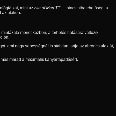
nológiáikat, mint az
Isle of Man TT
. Itt nincs hibalehetőség: a
l az utakon.
 mintázata menet közben, a terhelés hatására változik:
adjon.
ot, ami nagy sebességnél is stabilan tartja az abroncs alakját,
galmas marad a maximális kanyartapadásért.