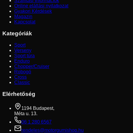
Szállítási Információk
Online elállási nyilatkozat
Gyakori Kérdések
Magazin
Kapcsolat
Kategóriák
Sport
Verseny
Sport túra
Enduro
Chopper/Cruiser
Robogó
Cross
Classic
Elérhetőség
1194 Budapest,
Méta u. 13.
06 1 280 6567
rendeles@motorgumishop.hu