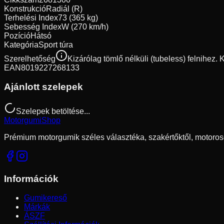
Konstrukció
Radiál (R)
Terhelési Index
73 (365 kg)
Sebesség Index
W (270 km/h)
Pozíció
Hátsó
Kategória
Sport túra
Szerelhetőség
Kizárólag tömlő nélküli (tubeless) felnihez.
EAN
8019227268133
Ajánlott szelepek
Szelepek betöltése...
Motorgumi
Shop
Prémium motorgumik széles választéka, szakértőktől, motoros
Információk
Gumikereső
Márkák
ÁSZF