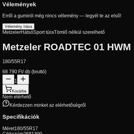
Vélemények
Erről a gumiról még nincs vélemény — legyél te az első!
Vélemény írása
Metzeler
Hátsó
Sport túra
Tömlő nélkül szerelhető
Metzeler ROADTEC 01 HWM
180/55R17
68 790 Ft
/ db (bruttó)
1
Kosárba
Nem elérhető
Kérdezzen minket az elérhetőségről
Specifikációk
Méret
180/55R17
Cikkszám
2681300