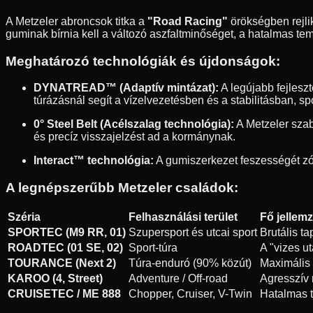
A Metzeler abroncsok titka a
"Road Racing"
örökségben rejlik
guminak bírnia kell a változó aszfaltminőséget, a hatalmas temp
Meghatározó technológiák és újdonságok:
DYNATREAD™ (Adaptív mintázat):
A legújabb fejleszt
túrázásnál segít a vízelvezetésben és a stabilitásban, s
0° Steel Belt (Acélszalag technológia):
A Metzeler szaba
és precíz visszajelzést ad a kormánynak.
Interact™ technológia:
A gumiszerkezet feszességét zón
A legnépszerűbb Metzeler családok:
Széria
Felhasználási terület
Fő jellem
SPORTEC (M9 RR, 01)
Szupersport és utcai sport
Brutális t
ROADTEC (01 SE, 02)
Sport-túra
A "vizes u
TOURANCE (Next 2)
Túra-enduró (90% közút)
Maximális s
KAROO (4, Street)
Adventure / Off-road
Agresszív 
CRUISETEC / ME 888
Chopper, Cruiser, V-Twin
Hatalmas t