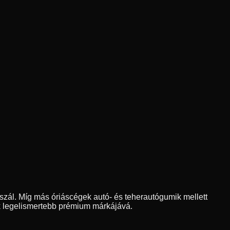
szál. Míg más óriáscégek autó- és teherautógumik mellett
yik legelismertebb prémium márkájává.