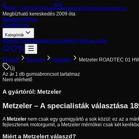
06 1 280 6567
Hívás
rendeles@motorgumishop.hu
Megbízható kereskedés
2009 óta
Motorgumi
Shop
Gumikereső
Kategóriák
Márkák
Tömlők
Magazin
Szállítás
GYIK
Kapcsolat
Főoldal
Keresés
Metzeler
Metzeler ROADTEC 01 H
Új
Az ár 1 db gumiabroncsot tartalmaz
Nem elérhető
A gyártóról:
Metzeler
Metzeler – A specialisták választása 18
A
Metzeler
nem csak egy gumigyártó a sok közül: ez az a márk
fejlesztenek motorgumit, a Metzeler mérnökei csak két kerékbe
Miért a Metzelert válaszd?