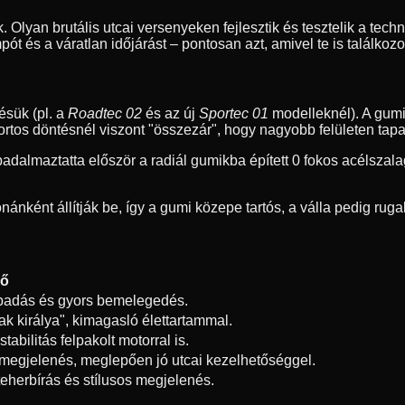
. Olyan brutális utcai versenyeken fejlesztik és tesztelik a tech
ót és a váratlan időjárást – pontosan azt, amivel te is találkozo
ésük (pl. a
Roadtec 02
és az új
Sportec 01
modelleknél). A gumi
portos döntésnél viszont "összezár", hogy nagyobb felületen tap
dalmaztatta először a radiál gumikba épített 0 fokos acélszalag
ánként állítják be, így a gumi közepe tartós, a válla pedig ru
ző
apadás és gyors bemelegedés.
tak királya", kimagasló élettartammal.
tabilitás felpakolt motorral is.
megjelenés, meglepően jó utcai kezelhetőséggel.
eherbírás és stílusos megjelenés.