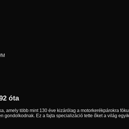
WM
92 óta
a, amely több mint 130 éve kizárólag a motorkerékpárokra fóku
n gondolkodnak. Ez a fajta specializáció tette őket a világ eg