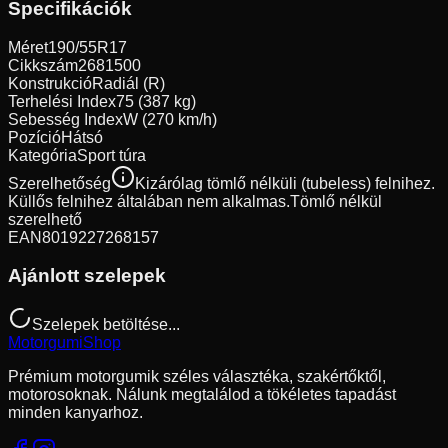
Specifikációk
Méret
190/55R17
Cikkszám
2681500
Konstrukció
Radiál (R)
Terhelési Index
75 (387 kg)
Sebesség Index
W (270 km/h)
Pozíció
Hátsó
Kategória
Sport túra
Szerelhetőség
Kizárólag tömlő nélküli (tubeless) felnihez.
Küllős felnihez általában nem alkalmas.
Tömlő nélkül
szerelhető
EAN
8019227268157
Ajánlott szelepek
Szelepek betöltése...
Motorgumi
Shop
Prémium motorgumik széles választéka, szakértőktől,
motorosoknak. Nálunk megtalálod a tökéletes tapadást
minden kanyarhoz.