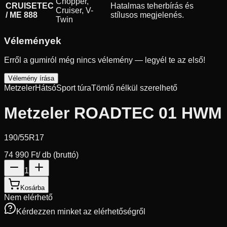
Chopper,
CRUISETEC
Hatalmas teherbírás és
Cruiser, V-
/ ME 888
stílusos megjelenés.
Twin
Vélemények
Erről a gumiról még nincs vélemény — legyél te az első!
Vélemény írása
Metzeler
Hátsó
Sport túra
Tömlő nélkül szerelhető
Metzeler ROADTEC 01 HWM
190/55R17
74 990 Ft
/ db (bruttó)
1
Kosárba
Nem elérhető
Kérdezzen minket az elérhetőségről