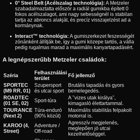
0° Steel Belt (Acélszalag technológia):
A Metzeler
szabadalmaztatta először a radiál gumikba épített 0
fokos acélszalagot, ami nagy sebességnél is stabilan
tartja az abroncs alakját, és precíz visszajelzést ad a
kormánynak.
Interact™ technológia:
A gumiszerkezet feszességét
zónánként állítják be, így a gumi közepe tartós, a válla
pedig rugalmas marad a maximális kanyartapadásért.
A legnépszerűbb Metzeler családok:
Felhasználási
Széria
Fő jellemző
terület
SPORTEC
Szupersport
Brutális tapadás és gyors
(M9 RR, 01)
és utcai sport
bemelegedés.
ROADTEC
A "vizes utak királya",
Sport-túra
(01 SE, 02)
kimagasló élettartammal.
TOURANCE
Túra-enduró
Maximális stabilitás felpakolt
(Next 2)
(90% közút)
motorral is.
Agresszív megjelenés,
KAROO (4,
Adventure /
meglepően jó utcai
Street)
Off-road
kezelhetőséggel.