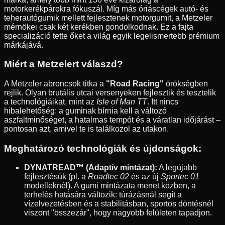
motorkerékpárokra fókuszál. Míg más óriáscégek autó- és
teherautógumik mellett fejlesztenek motorgumit, a Metzeler
mérnökei csak két kerékben gondolkodnak. Ez a fajta
specializáció tette őket a világ egyik legelismertebb prémium
márkájává.
Miért a Metzelert válaszd?
A Metzeler abroncsok titka a
"Road Racing"
örökségben
rejlik. Olyan brutális utcai versenyeken fejlesztik és tesztelik
a technológiáikat, mint az
Isle of Man TT
. Itt nincs
hibalehetőség: a guminak bírnia kell a változó
aszfaltminőséget, a hatalmas tempót és a váratlan időjárást –
pontosan azt, amivel te is találkozol az utakon.
Meghatározó technológiák és újdonságok:
DYNATREAD™ (Adaptív mintázat):
A legújabb
fejlesztésük (pl. a
Roadtec 02
és az új
Sportec 01
modelleknél). A gumi mintázata menet közben, a
terhelés hatására változik: túrázásnál segít a
vízelvezetésben és a stabilitásban, sportos döntésnél
viszont "összezár", hogy nagyobb felületen tapadjon.