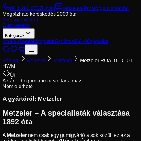
06 1 280 6567
Hívás
rendeles@motorgumishop.hu
Megbízható kereskedés
2009 óta
Motorgumi
Shop
Gumikereső
Kategóriák
Márkák
Tömlők
Magazin
Szállítás
GYIK
Kapcsolat
Főoldal
Keresés
Metzeler
Metzeler ROADTEC 01
HWM
Új
Az ár 1 db gumiabroncsot tartalmaz
Nem elérhető
A gyártóról:
Metzeler
Metzeler – A specialisták választása
1892 óta
A
Metzeler
nem csak egy gumigyártó a sok közül: ez az a
márka, amely több mint 130 éve kizárólag a