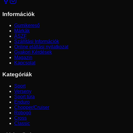
Információk
Gumikereső
Márkák
ÁSZF
Szállítási Információk
Online elállási nyilatkozat
Gyakori Kérdések
Magazin
Kapcsolat
Kategóriák
Sport
Verseny
Sport túra
Enduro
Chopper/Cruiser
Robogó
Cross
Classic