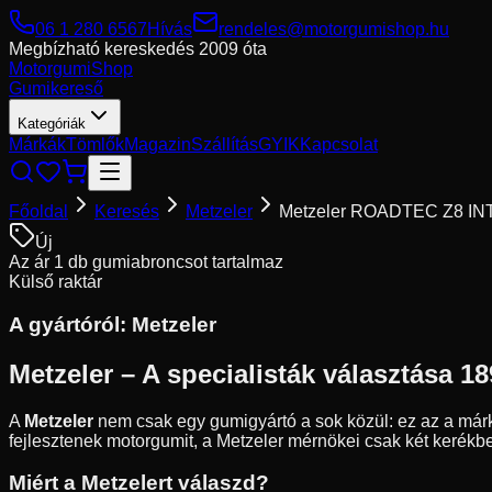
06 1 280 6567
Hívás
rendeles@motorgumishop.hu
Megbízható kereskedés
2009 óta
Motorgumi
Shop
Gumikereső
Kategóriák
Márkák
Tömlők
Magazin
Szállítás
GYIK
Kapcsolat
Főoldal
Keresés
Metzeler
Metzeler ROADTEC Z8 IN
Új
Az ár 1 db gumiabroncsot tartalmaz
Külső raktár
A gyártóról:
Metzeler
Metzeler – A specialisták választása 18
A
Metzeler
nem csak egy gumigyártó a sok közül: ez az a márk
fejlesztenek motorgumit, a Metzeler mérnökei csak két kerékbe
Miért a Metzelert válaszd?