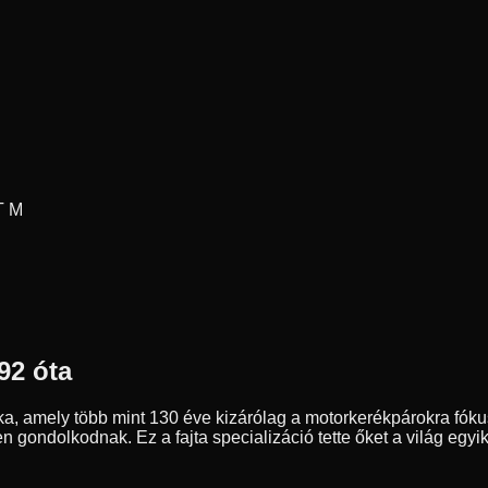
T M
92 óta
a, amely több mint 130 éve kizárólag a motorkerékpárokra fóku
n gondolkodnak. Ez a fajta specializáció tette őket a világ eg