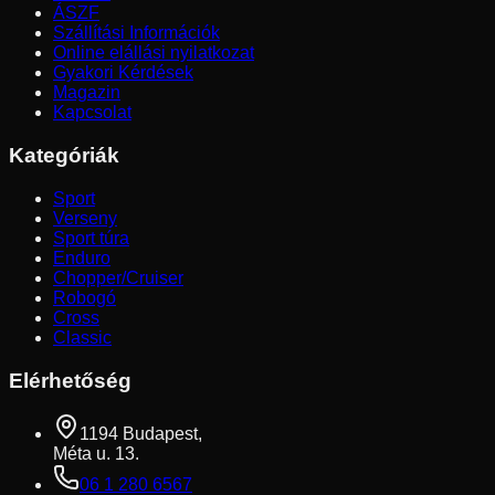
ÁSZF
Szállítási Információk
Online elállási nyilatkozat
Gyakori Kérdések
Magazin
Kapcsolat
Kategóriák
Sport
Verseny
Sport túra
Enduro
Chopper/Cruiser
Robogó
Cross
Classic
Elérhetőség
1194 Budapest,
Méta u. 13.
06 1 280 6567