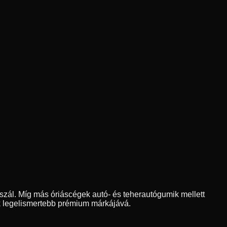
szál. Míg más óriáscégek autó- és teherautógumik mellett
yik legelismertebb prémium márkájává.