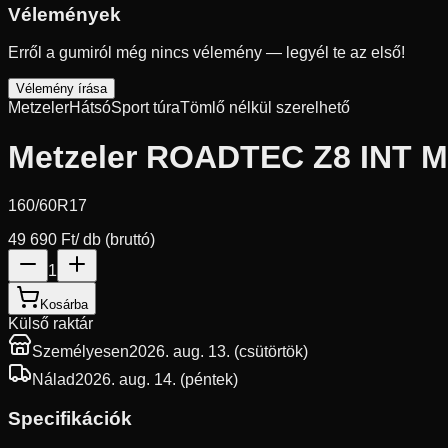
Vélemények
Erről a gumiról még nincs vélemény — legyél te az első!
Vélemény írása
Metzeler
Hátsó
Sport túra
Tömlő nélkül szerelhető
Metzeler ROADTEC Z8 INT M
160/60R17
49 690 Ft
/ db (bruttó)
1
Kosárba
Külső raktár
Személyesen
2026. aug. 13. (csütörtök)
Nálad
2026. aug. 14. (péntek)
Specifikációk