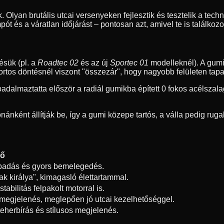
. Olyan brutális utcai versenyeken fejlesztik és tesztelik a tech
ót és a váratlan időjárást – pontosan azt, amivel te is találkozo
ésük (pl. a
Roadtec 02
és az új
Sportec 01
modelleknél). A gumi
portos döntésnél viszont "összezár", hogy nagyobb felületen tap
dalmaztatta először a radiál gumikba épített 0 fokos acélszalag
ánként állítják be, így a gumi közepe tartós, a válla pedig ru
ző
apadás és gyors bemelegedés.
tak királya", kimagasló élettartammal.
tabilitás felpakolt motorral is.
megjelenés, meglepően jó utcai kezelhetőséggel.
eherbírás és stílusos megjelenés.