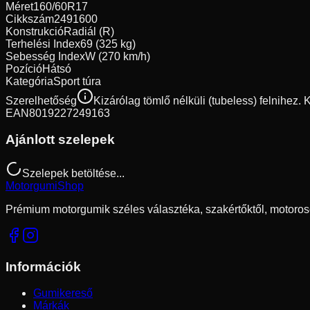
Méret
160/60R17
Cikkszám
2491600
Konstrukció
Radiál (R)
Terhelési Index
69 (325 kg)
Sebesség Index
W (270 km/h)
Pozíció
Hátsó
Kategória
Sport túra
Szerelhetőség
Kizárólag tömlő nélküli (tubeless) felnihez.
EAN
8019227249163
Ajánlott szelepek
Szelepek betöltése...
Motorgumi
Shop
Prémium motorgumik széles választéka, szakértőktől, motoros
Információk
Gumikereső
Márkák