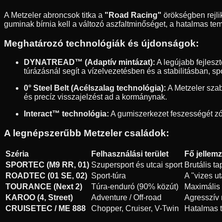
A Metzeler abroncsok titka a
"Road Racing"
örökségben rejlik
guminak bírnia kell a változó aszfaltminőséget, a hatalmas temp
Meghatározó technológiák és újdonságok:
DYNATREAD™ (Adaptív mintázat):
A legújabb fejleszt
túrázásnál segít a vízelvezetésben és a stabilitásban, s
0° Steel Belt (Acélszalag technológia):
A Metzeler szaba
és precíz visszajelzést ad a kormánynak.
Interact™ technológia:
A gumiszerkezet feszességét zón
A legnépszerűbb Metzeler családok:
Széria
Felhasználási terület
Fő jellem
SPORTEC (M9 RR, 01)
Szupersport és utcai sport
Brutális t
ROADTEC (01 SE, 02)
Sport-túra
A "vizes u
TOURANCE (Next 2)
Túra-enduró (90% közút)
Maximális s
KAROO (4, Street)
Adventure / Off-road
Agresszív 
CRUISETEC / ME 888
Chopper, Cruiser, V-Twin
Hatalmas t