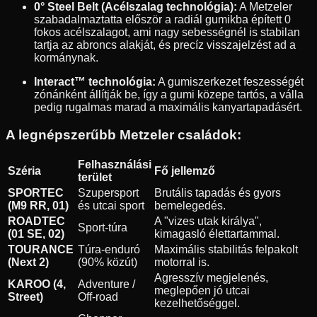
0° Steel Belt (Acélszalag technológia):
A Metzeler
szabadalmaztatta először a radiál gumikba épített 0
fokos acélszalagot, ami nagy sebességnél is stabilan
tartja az abroncs alakját, és precíz visszajelzést ad a
kormánynak.
Interact™ technológia:
A gumiszerkezet feszességét
zónánként állítják be, így a gumi közepe tartós, a válla
pedig rugalmas marad a maximális kanyartapadásért.
A legnépszerűbb Metzeler családok:
Felhasználási
Széria
Fő jellemző
terület
SPORTEC
Szupersport
Brutális tapadás és gyors
(M9 RR, 01)
és utcai sport
bemelegedés.
ROADTEC
A "vizes utak királya",
Sport-túra
(01 SE, 02)
kimagasló élettartammal.
TOURANCE
Túra-enduró
Maximális stabilitás felpakolt
(Next 2)
(90% közút)
motorral is.
Agresszív megjelenés,
KAROO (4,
Adventure /
meglepően jó utcai
Street)
Off-road
kezelhetőséggel.