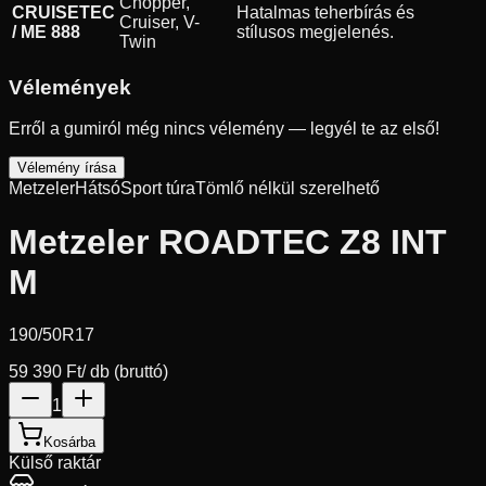
Chopper,
CRUISETEC
Hatalmas teherbírás és
Cruiser, V-
/ ME 888
stílusos megjelenés.
Twin
Vélemények
Erről a gumiról még nincs vélemény — legyél te az első!
Vélemény írása
Metzeler
Hátsó
Sport túra
Tömlő nélkül szerelhető
Metzeler ROADTEC Z8 INT
M
190/50R17
59 390 Ft
/ db (bruttó)
1
Kosárba
Külső raktár