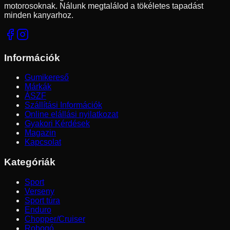
motorosoknak. Nálunk megtalálod a tökéletes tapadást
minden kanyarhoz.
Információk
Gumikereső
Márkák
ÁSZF
Szállítási Információk
Online elállási nyilatkozat
Gyakori Kérdések
Magazin
Kapcsolat
Kategóriák
Sport
Verseny
Sport túra
Enduro
Chopper/Cruiser
Robogó