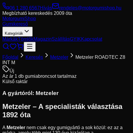
06 1 280 6567
Hívás
rendeles@motorgumishop.hu
Megbízható kereskedés
2009 óta
Motorgumi
Shop
Gumikereső
Kategóriák
Márkák
Tömlők
Magazin
Szállítás
GYIK
Kapcsolat
Főoldal
Keresés
Metzeler
Metzeler ROADTEC Z8
INT M
Új
Az ár 1 db gumiabroncsot tartalmaz
Külső raktár
A gyártóról:
Metzeler
Metzeler – A specialisták választása
1892 óta
A
Metzeler
nem csak egy gumigyártó a sok közül: ez az a
márka, amely több mint 130 éve kizárólag a