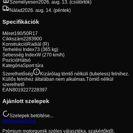
Személyesen
2026. aug. 13. (csütörtök)
Nálad
2026. aug. 14. (péntek)
Specifikációk
Méret
190/50R17
Cikkszám
2283900
Konstrukció
Radiál (R)
Terhelési Index
73 (365 kg)
Sebesség Index
W (270 km/h)
Pozíció
Hátsó
Kategória
Sport túra
Szerelhetőség
Kizárólag tömlő nélküli (tubeless) felnihez.
Küllős felnihez általában nem alkalmas.
Tömlő nélkül
szerelhető
EAN
8019227228397
Ajánlott szelepek
Szelepek betöltése...
Motorgumi
Shop
Prémium motorgumik széles választéka, szakértőktől,