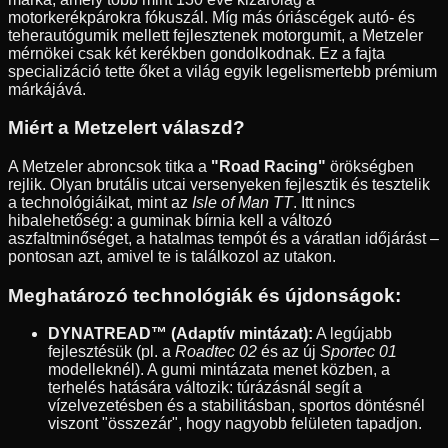
motorkerékpárokra fókuszál. Míg más óriáscégek autó- és
teherautógumik mellett fejlesztenek motorgumit, a Metzeler
mérnökei csak két kerékben gondolkodnak. Ez a fajta
specializáció tette őket a világ egyik legelismertebb prémium
márkájává.
Miért a Metzelert válaszd?
A Metzeler abroncsok titka a
"Road Racing"
örökségben
rejlik. Olyan brutális utcai versenyeken fejlesztik és tesztelik
a technológiáikat, mint az
Isle of Man TT
. Itt nincs
hibalehetőség: a guminak bírnia kell a változó
aszfaltminőséget, a hatalmas tempót és a váratlan időjárást –
pontosan azt, amivel te is találkozol az utakon.
Meghatározó technológiák és újdonságok:
DYNATREAD™ (Adaptív mintázat):
A legújabb
fejlesztésük (pl. a
Roadtec 02
és az új
Sportec 01
modelleknél). A gumi mintázata menet közben, a
terhelés hatására változik: túrázásnál segít a
vízelvezetésben és a stabilitásban, sportos döntésnél
viszont "összezár", hogy nagyobb felületen tapadjon.