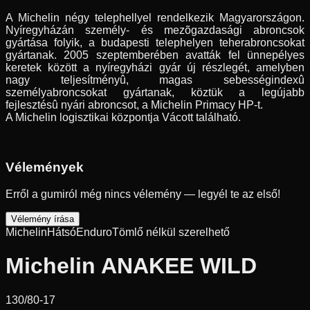
A Michelin négy telephellyel rendelkezik Magyarországon.
Nyíregyházán személy- és mezõgazdasági abroncsok
gyártása folyik, a budapesti telephelyen teherabroncsokat
gyártanak. 2005 szeptemberében avatták fel ünnepélyes
keretek között a nyíregyházi gyár új részlegét, amelyben
nagy teljesítményû, magas sebességindexû
személyabroncsokat gyártanak, köztük a legújabb
fejlesztésû nyári abroncsot, a Michelin Primacy HP-t.
A Michelin logisztikai központja Vácott található.
Vélemények
Erről a gumiról még nincs vélemény — legyél te az első!
Vélemény írása
Michelin
Hátsó
Enduro
Tömlő nélkül szerelhető
Michelin ANAKEE WILD
130/80-17