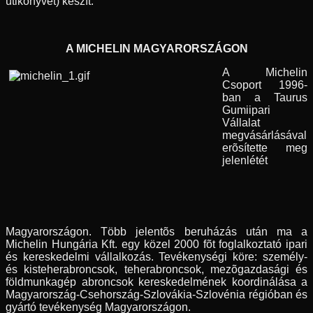
útikönyvet) készít.
A MICHELIN MAGYARORSZÁGON
A Michelin
Csoport 1996-
ban a Taurus
Gumiipari
Vállalat
megvásárlásával
erõsítette meg
jelenlétét
Magyarországon. Több jelentõs beruházás után ma a
Michelin Hungária Kft. egy közel 2000 fõt foglalkoztató ipari
és kereskedelmi vállalkozás. Tevékenységi köre: személy-
és kisteherabroncsok, teherabroncsok, mezõgazdasági és
földmunkagép abroncsok kereskedelmének koordinálása a
Magyarország-Csehország-Szlovákia-Szlovénia régióban és
gyártó tevékenység Magyarországon.