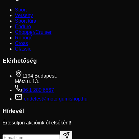
Sport
Verseny
Sport túra
Enduro
Chopper/Cruiser
Robogó
Cross
Classic
Elérhetőség
1194 Budapest,
Méta u. 13.
06 1 280 6567
rendeles@motorgumishop.hu
Hírlevél
Értesüljön akcióinkról elsőként!