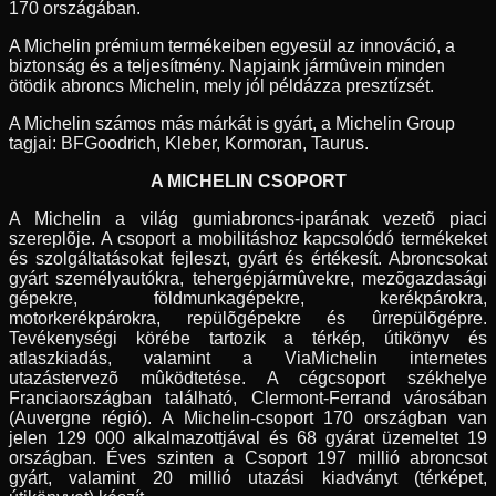
170 országában.
A Michelin prémium termékeiben egyesül az innováció, a
biztonság és a teljesítmény. Napjaink jármûvein minden
ötödik abroncs Michelin, mely jól példázza presztízsét.
A Michelin számos más márkát is gyárt, a Michelin Group
tagjai: BFGoodrich, Kleber, Kormoran, Taurus.
A MICHELIN CSOPORT
A Michelin a világ gumiabroncs-iparának vezetõ piaci
szereplõje. A csoport a mobilitáshoz kapcsolódó termékeket
és szolgáltatásokat fejleszt, gyárt és értékesít. Abroncsokat
gyárt személyautókra, tehergépjármûvekre, mezõgazdasági
gépekre, földmunkagépekre, kerékpárokra,
motorkerékpárokra, repülõgépekre és ûrrepülõgépre.
Tevékenységi körébe tartozik a térkép, útikönyv és
atlaszkiadás, valamint a ViaMichelin internetes
utazástervezõ mûködtetése. A cégcsoport székhelye
Franciaországban található, Clermont-Ferrand városában
(Auvergne régió). A Michelin-csoport 170 országban van
jelen 129 000 alkalmazottjával és 68 gyárat üzemeltet 19
országban. Éves szinten a Csoport 197 millió abroncsot
gyárt, valamint 20 millió utazási kiadványt (térképet,