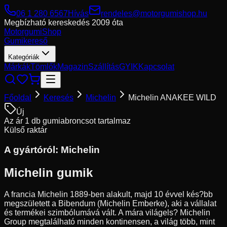
06 1 280 6567
Hívás
rendeles@motorgumishop.hu
Megbízható kereskedés
2009 óta
Motorgumi
Shop
Gumikereső
Kategóriák
Márkák
Tömlők
Magazin
Szállítás
GYIK
Kapcsolat
Főoldal
Keresés
Michelin
Michelin ANAKEE WILD
Új
Az ár 1 db gumiabroncsot tartalmaz
Külső raktár
A gyártóról:
Michelin
Michelin gumik
A francia Michelin 1889-ben alakult, majd 10 évvel kés?bb
megszületett a Bibendum (Michelin Emberke), aki a vállalat
és termékei szimbólumává vált. A mára világels? Michelin
Group megtalálható minden kontinensen, a világ több, mint