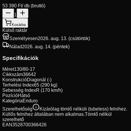
53 390 Ft
/ db (bruttó)
1
Kosárba
Külső raktár
Személyesen
2026. aug. 13. (csütörtök)
Nálad
2026. aug. 14. (péntek)
Specifikációk
Méret
130/80-17
Cikkszám
36642
Konstrukció
Diagonál (-)
Terhelési Index
65 (290 kg)
Sebesség Index
R (170 km/h)
Pozíció
Hátsó
Kategória
Enduro
Szerelhetőség
Kizárólag tömlő nélküli (tubeless) felnihez.
Küllős felnihez általában nem alkalmas.
Tömlő nélkül
szerelhető
EAN
3528700366426