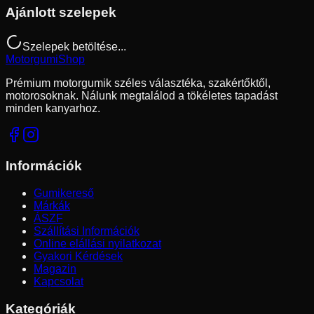
Ajánlott szelepek
Szelepek betöltése...
Motorgumi
Shop
Prémium motorgumik széles választéka, szakértőktől,
motorosoknak. Nálunk megtalálod a tökéletes tapadást
minden kanyarhoz.
Információk
Gumikereső
Márkák
ÁSZF
Szállítási Információk
Online elállási nyilatkozat
Gyakori Kérdések
Magazin
Kapcsolat
Kategóriák