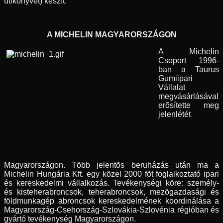
útikönyvet) készít.
A MICHELIN MAGYARORSZÁGON
A Michelin
Csoport 1996-
ban a Taurus
Gumiipari
Vállalat
megvásárlásával
erõsítette meg
jelenlétét
Magyarországon. Több jelentõs beruházás után ma a
Michelin Hungária Kft. egy közel 2000 fõt foglalkoztató ipari
és kereskedelmi vállalkozás. Tevékenységi köre: személy-
és kisteherabroncsok, teherabroncsok, mezõgazdasági és
földmunkagép abroncsok kereskedelmének koordinálása a
Magyarország-Csehország-Szlovákia-Szlovénia régióban és
gyártó tevékenység Magyarországon.