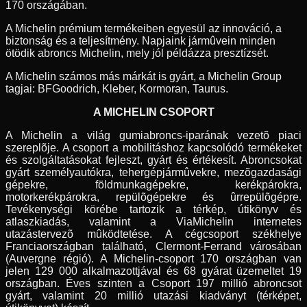
170 országában.
A Michelin prémium termékeiben egyesül az innováció, a
biztonság és a teljesítmény. Napjaink jármûvein minden
ötödik abroncs Michelin, mely jól példázza presztízsét.
A Michelin számos más márkát is gyárt, a Michelin Group
tagjai: BFGoodrich, Kleber, Kormoran, Taurus.
A MICHELIN CSOPORT
A Michelin a világ gumiabroncs-iparának vezetõ piaci
szereplõje. A csoport a mobilitáshoz kapcsolódó termékeket
és szolgáltatásokat fejleszt, gyárt és értékesít. Abroncsokat
gyárt személyautókra, tehergépjármûvekre, mezõgazdasági
gépekre, földmunkagépekre, kerékpárokra,
motorkerékpárokra, repülõgépekre és ûrrepülõgépre.
Tevékenységi körébe tartozik a térkép, útikönyv és
atlaszkiadás, valamint a ViaMichelin internetes
utazástervezõ mûködtetése. A cégcsoport székhelye
Franciaországban található, Clermont-Ferrand városában
(Auvergne régió). A Michelin-csoport 170 országban van
jelen 129 000 alkalmazottjával és 68 gyárat üzemeltet 19
országban. Éves szinten a Csoport 197 millió abroncsot
gyárt, valamint 20 millió utazási kiadványt (térképet,