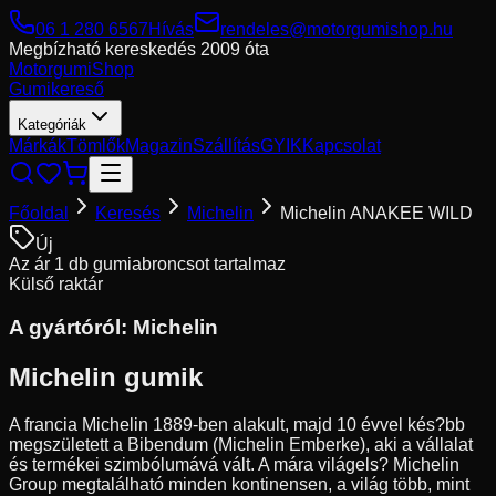
06 1 280 6567
Hívás
rendeles@motorgumishop.hu
Megbízható kereskedés
2009 óta
Motorgumi
Shop
Gumikereső
Kategóriák
Márkák
Tömlők
Magazin
Szállítás
GYIK
Kapcsolat
Főoldal
Keresés
Michelin
Michelin ANAKEE WILD
Új
Az ár 1 db gumiabroncsot tartalmaz
Külső raktár
A gyártóról:
Michelin
Michelin gumik
A francia Michelin 1889-ben alakult, majd 10 évvel kés?bb
megszületett a Bibendum (Michelin Emberke), aki a vállalat
és termékei szimbólumává vált. A mára világels? Michelin
Group megtalálható minden kontinensen, a világ több, mint