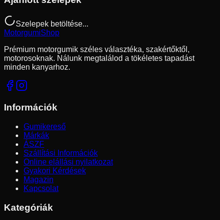
Szelepek betöltése...
Motorgumi
Shop
Prémium motorgumik széles választéka, szakértőktől,
motorosoknak. Nálunk megtalálod a tökéletes tapadást
minden kanyarhoz.
Információk
Gumikereső
Márkák
ÁSZF
Szállítási Információk
Online elállási nyilatkozat
Gyakori Kérdések
Magazin
Kapcsolat
Kategóriák