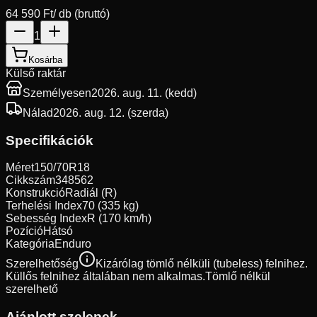
64 590 Ft
/ db (bruttó)
1
Kosárba
Külső raktár
Személyesen
2026. aug. 11. (kedd)
Nálad
2026. aug. 12. (szerda)
Specifikációk
Méret
150/70R18
Cikkszám
348562
Konstrukció
Radiál (R)
Terhelési Index
70 (335 kg)
Sebesség Index
R (170 km/h)
Pozíció
Hátsó
Kategória
Enduro
Szerelhetőség
Kizárólag tömlő nélküli (tubeless) felnihez.
Küllős felnihez általában nem alkalmas.
Tömlő nélkül
szerelhető
Ajánlott szelepek