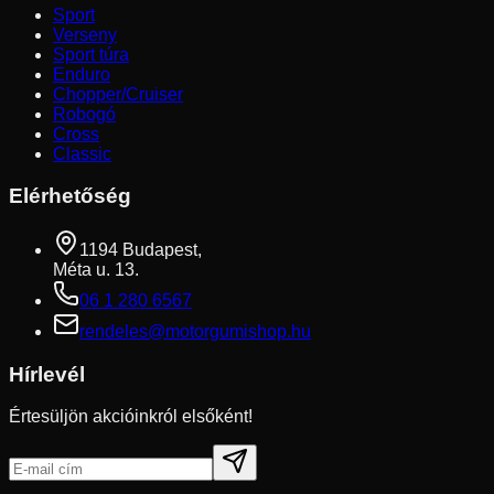
Sport
Verseny
Sport túra
Enduro
Chopper/Cruiser
Robogó
Cross
Classic
Elérhetőség
1194 Budapest,
Méta u. 13.
06 1 280 6567
rendeles@motorgumishop.hu
Hírlevél
Értesüljön akcióinkról elsőként!