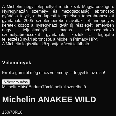
A Michelin négy telephellyel rendelkezik Magyarországon.
Nyíregyházán személy- és mezõgazdasági abroncsok
gyártása folyik, a budapesti telephelyen teherabroncsokat
gyártanak. 2005 szeptemberében avatták fel ünnepélyes
keretek között a nyíregyházi gyár új részlegét, amelyben
nagy teljesítményû, magas sebességindexû
személyabroncsokat gyártanak, köztük a legújabb
fejlesztésû nyári abroncsot, a Michelin Primacy HP-t.
A Michelin logisztikai központja Vácott található.
Vélemények
Erről a gumiról még nincs vélemény — legyél te az első!
Vélemény írása
Michelin
Hátsó
Enduro
Tömlő nélkül szerelhető
Michelin ANAKEE WILD
150/70R18