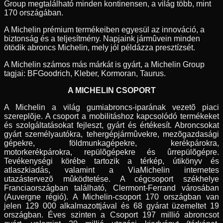
Group megtalálható minden kontinensen, a világ több, mint
170 országában.
A Michelin prémium termékeiben egyesül az innováció, a
biztonság és a teljesítmény. Napjaink jármûvein minden
ötödik abroncs Michelin, mely jól példázza presztízsét.
A Michelin számos más márkát is gyárt, a Michelin Group
tagjai: BFGoodrich, Kleber, Kormoran, Taurus.
A MICHELIN CSOPORT
A Michelin a világ gumiabroncs-iparának vezetõ piaci
szereplõje. A csoport a mobilitáshoz kapcsolódó termékeket
és szolgáltatásokat fejleszt, gyárt és értékesít. Abroncsokat
gyárt személyautókra, tehergépjármûvekre, mezõgazdasági
gépekre, földmunkagépekre, kerékpárokra,
motorkerékpárokra, repülõgépekre és ûrrepülõgépre.
Tevékenységi körébe tartozik a térkép, útikönyv és
atlaszkiadás, valamint a ViaMichelin internetes
utazástervezõ mûködtetése. A cégcsoport székhelye
Franciaországban található, Clermont-Ferrand városában
(Auvergne régió). A Michelin-csoport 170 országban van
jelen 129 000 alkalmazottjával és 68 gyárat üzemeltet 19
országban. Éves szinten a Csoport 197 millió abroncsot