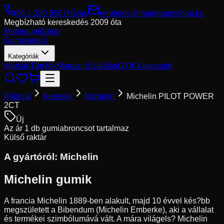
06 1 280 6567
Hívás
rendeles@motorgumishop.hu
Megbízható kereskedés
2009 óta
Motorgumi
Shop
Gumikereső
Kategóriák
Márkák
Tömlők
Magazin
Szállítás
GYIK
Kapcsolat
Főoldal
Keresés
Michelin
Michelin PILOT POWER
2CT
Új
Az ár 1 db gumiabroncsot tartalmaz
Külső raktár
A gyártóról:
Michelin
Michelin gumik
A francia Michelin 1889-ben alakult, majd 10 évvel kés?bb
megszületett a Bibendum (Michelin Emberke), aki a vállalat
és termékei szimbólumává vált. A mára világels? Michelin