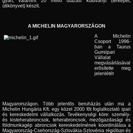
gyárt, valamint 20 millió utazási kiadványt (térképet,
útikönyvet) készít.
A MICHELIN MAGYARORSZÁGON
A Michelin
Csoport 1996-
ban a Taurus
Gumiipari
Vállalat
megvásárlásával
erõsítette meg
jelenlétét
Magyarországon. Több jelentõs beruházás után ma a
Michelin Hungária Kft. egy közel 2000 fõt foglalkoztató ipari
és kereskedelmi vállalkozás. Tevékenységi köre: személy-
és kisteherabroncsok, teherabroncsok, mezõgazdasági és
földmunkagép abroncsok kereskedelmének koordinálása a
Magyarország-Csehország-Szlovákia-Szlovénia régióban és