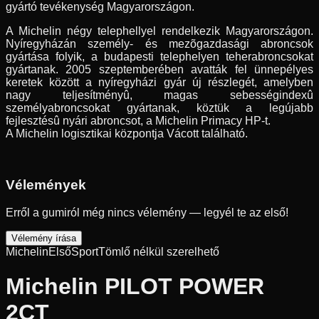
gyártó tevékenység Magyarországon.
A Michelin négy telephellyel rendelkezik Magyarországon.
Nyíregyházán személy- és mezõgazdasági abroncsok
gyártása folyik, a budapesti telephelyen teherabroncsokat
gyártanak. 2005 szeptemberében avatták fel ünnepélyes
keretek között a nyíregyházi gyár új részlegét, amelyben
nagy teljesítményû, magas sebességindexû
személyabroncsokat gyártanak, köztük a legújabb
fejlesztésû nyári abroncsot, a Michelin Primacy HP-t.
A Michelin logisztikai központja Vácott található.
Vélemények
Erről a gumiról még nincs vélemény — legyél te az első!
Vélemény írása
Michelin
Első
Sport
Tömlő nélkül szerelhető
Michelin PILOT POWER
2CT