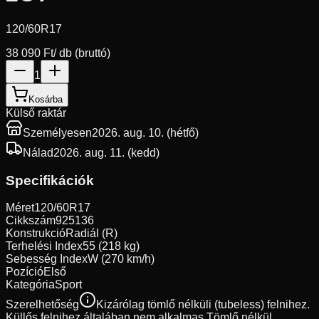
120/60R17
38 090 Ft
/ db (bruttó)
1
Kosárba
Külső raktár
Személyesen
2026. aug. 10. (hétfő)
Nálad
2026. aug. 11. (kedd)
Specifikációk
Méret
120/60R17
Cikkszám
925136
Konstrukció
Radiál (R)
Terhelési Index
55 (218 kg)
Sebesség Index
W (270 km/h)
Pozíció
Első
Kategória
Sport
Szerelhetőség
Kizárólag tömlő nélküli (tubeless) felnihez.
Küllős felnihez általában nem alkalmas.
Tömlő nélkül