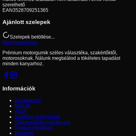
szerelhető
EAN
3528709251365
Ajánlott szelepek
Szelepek betöltése...
Motorgumi
Shop
Prémium motorgumik széles választéka, szakértőktől,
motorosoknak. Nálunk megtalálod a tökéletes tapadást
minden kanyarhoz.
Információk
Gumikereső
Márkák
ÁSZF
Szállítási Információk
Online elállási nyilatkozat
Gyakori Kérdések
Magazin