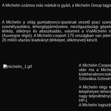
A Michelin számos más márkát is gyárt, a Michelin Group tagj
A Michelin a világ gumiabroncs-iparának vezetõ piaci szerep
személyautókra, tehergépjármûvekre, mezõgazdasági gépekr
térkép, útikönyv és atlaszkiadás, valamint a ViaMichelin
(Auvergne régió). A Michelin-csoport 170 országban van jelen
20 millió utazási kiadványt (térképet, útikönyvet) készít.
A Michelin Csopor
után ma a Michel
kisteherabroncso
Szlovákia-Szlovén
A Michelin négy t
telephelyen teher
nagy teljesítmény
HP-t.
A Michelin logiszti