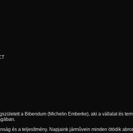
CT
gszületett a Bibendum (Michelin Emberke), aki a vállalat és te
ágában.
ság és a teljesítmény. Napjaink jármûvein minden ötödik abronc