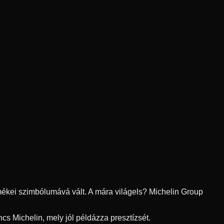
rmékei szimbólumává vált. A mára világels? Michelin Group
s Michelin, mely jól példázza presztízsét.