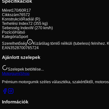
Specifikációk
Méret
170/60R17
Cikkszám
76572
Konstrukció
Radiál (R)
Terhelési Index
72 (355 kg)
Sebesség Index
W (270 km/h)
Pozíció
Hátsó
Kategória
Sport
Szerelhetőség
Kizárólag tömlő nélküli (tubeless) felnihez.
EAN
3528700765724
Ajánlott szelepek
Szelepek betöltése...
Motorgumi
Shop
Prémium motorgumik széles választéka, szakértőktől, motoros
Információk