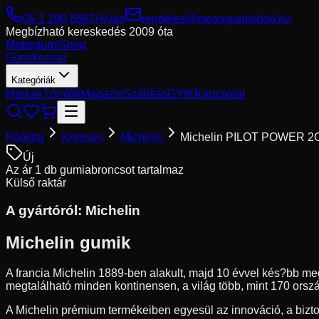
06 1 280 6567
Hívás
rendeles@motorgumishop.hu
Megbízható kereskedés
2009 óta
Motorgumi
Shop
Gumikereső
Kategóriák
Márkák
Tömlők
Magazin
Szállítás
GYIK
Kapcsolat
Főoldal
Keresés
Michelin
Michelin PILOT POWER 2
Új
Az ár 1 db gumiabroncsot tartalmaz
Külső raktár
A gyártóról:
Michelin
Michelin gumik
A francia Michelin 1889-ben alakult, majd 10 évvel kés?bb me
megtalálható minden kontinensen, a világ több, mint 170 orsz
A Michelin prémium termékeiben egyesül az innováció, a bizton