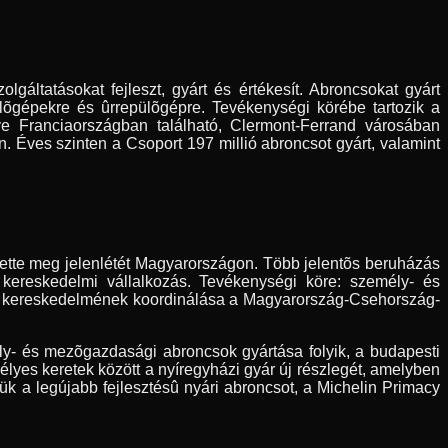
gáltatásokat fejleszt, gyárt és értékesít. Abroncsokat gyárt
õgépekre és ûrrepülõgépre. Tevékenységi körébe tartozik a
ye Franciaországban található, Clermont-Ferrand városában
. Éves szinten a Csoport 197 millió abroncsot gyárt, valamint
tette meg jelenlétét Magyarországon. Több jelentõs beruházás
 kereskedelmi vállalkozás. Tevékenységi köre: személy- és
k kereskedelmének koordinálása a Magyarország-Csehország-
y- és mezõgazdasági abroncsok gyártása folyik, a budapesti
lyes keretek között a nyíregyházi gyár új részlegét, amelyben
 a legújabb fejlesztésû nyári abroncsot, a Michelin Primacy