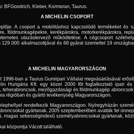
ai: BFGoodrich, Kleber, Kormoran, Taurus.
A MICHELIN CSOPORT
lõje. A csoport a mobilitáshoz kapcsolódó termékeket és szol
e, földmunkagépekre, kerékpárokra, motorkerékpárokra, repül
 internetes utazástervezõ mûködtetése. A cégcsoport székhel
 129 000 alkalmazottjával és 68 gyárat üzemeltet 19 országban
A MICHELIN MAGYARORSZÁGON
t 1996-ban a Taurus Gumiipari Vállalat megvásárlásával erõsí
in Hungária Kft. egy közel 2000 fõt foglalkoztató ipari és
k, teherabroncsok, mezõgazdasági és földmunkagép abroncso
ia régióban és gyártó tevékenység Magyarországon.
elephellyel rendelkezik Magyarországon. Nyíregyházán személ
abroncsokat gyártanak. 2005 szeptemberében avatták fel ünnepé
û, magas sebességindexû személyabroncsokat gyártanak, köztük
kai központja Vácott található.