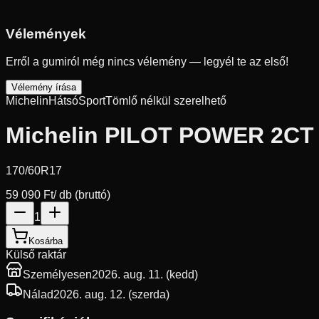
Vélemények
Erről a gumiról még nincs vélemény — legyél te az első!
Vélemény írása
Michelin
Hátsó
Sport
Tömlő nélkül szerelhető
Michelin PILOT POWER 2CT
170/60R17
59 090 Ft
/ db (bruttó)
1
Kosárba
Külső raktár
Személyesen
2026. aug. 11. (kedd)
Nálad
2026. aug. 12. (szerda)