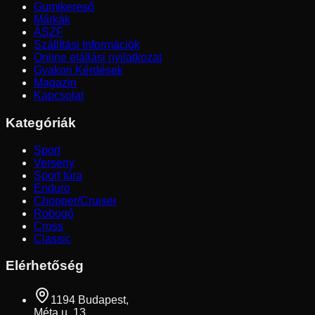
Gumikereső
Márkák
ÁSZF
Szállítási Információk
Online elállási nyilatkozat
Gyakori Kérdések
Magazin
Kapcsolat
Kategóriák
Sport
Verseny
Sport túra
Enduro
Chopper/Cruiser
Robogó
Cross
Classic
Elérhetőség
1194 Budapest,
Méta u. 13.