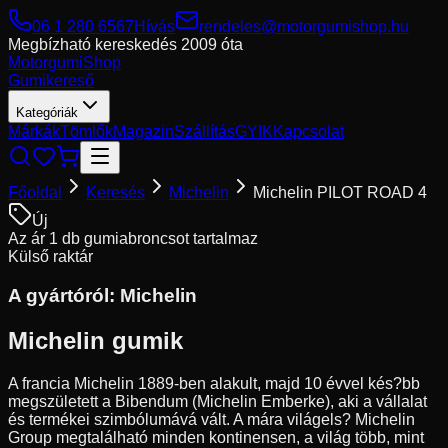
06 1 280 6567
Hívás
rendeles@motorgumishop.hu
Megbízható kereskedés
2009 óta
Motorgumi
Shop
Gumikereső
Kategóriák
Márkák
Tömlők
Magazin
Szállítás
GYIK
Kapcsolat
Főoldal
Keresés
Michelin
Michelin PILOT ROAD 4
Új
Az ár 1 db gumiabroncsot tartalmaz
Külső raktár
A gyártóról:
Michelin
Michelin gumik
A francia Michelin 1889-ben alakult, majd 10 évvel kés?bb
megszületett a Bibendum (Michelin Emberke), aki a vállalat
és termékei szimbólumává vált. A mára világels? Michelin
Group megtalálható minden kontinensen, a világ több, mint