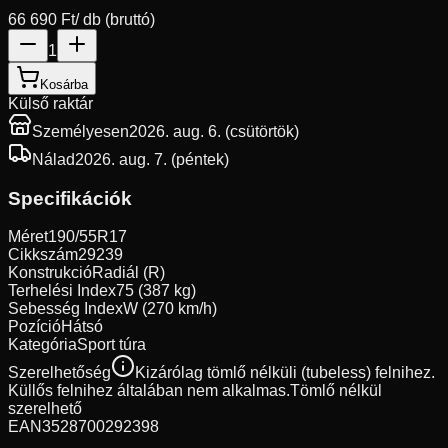
66 690 Ft
/ db (bruttó)
1
Kosárba
Külső raktár
Személyesen
2026. aug. 6. (csütörtök)
Nálad
2026. aug. 7. (péntek)
Specifikációk
Méret
190/55R17
Cikkszám
29239
Konstrukció
Radiál (R)
Terhelési Index
75 (387 kg)
Sebesség Index
W (270 km/h)
Pozíció
Hátsó
Kategória
Sport túra
Szerelhetőség
Kizárólag tömlő nélküli (tubeless) felnihez.
Küllős felnihez általában nem alkalmas.
Tömlő nélkül
szerelhető
EAN
3528700292398