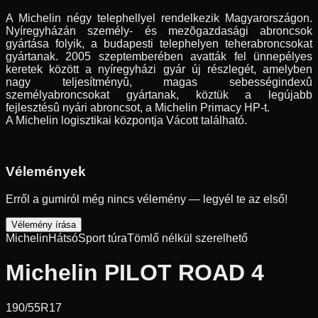
A Michelin négy telephellyel rendelkezik Magyarországon.
Nyíregyházán személy- és mezõgazdasági abroncsok
gyártása folyik, a budapesti telephelyen teherabroncsokat
gyártanak. 2005 szeptemberében avatták fel ünnepélyes
keretek között a nyíregyházi gyár új részlegét, amelyben
nagy teljesítményû, magas sebességindexû
személyabroncsokat gyártanak, köztük a legújabb
fejlesztésû nyári abroncsot, a Michelin Primacy HP-t.
A Michelin logisztikai központja Vácott található.
Vélemények
Erről a gumiról még nincs vélemény — legyél te az első!
Vélemény írása
Michelin
Hátsó
Sport túra
Tömlő nélkül szerelhető
Michelin PILOT ROAD 4
190/55R17