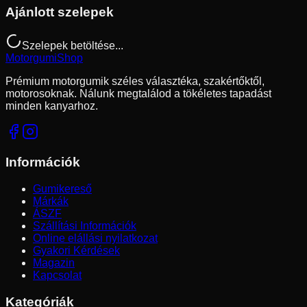
Ajánlott szelepek
Szelepek betöltése...
Motorgumi
Shop
Prémium motorgumik széles választéka, szakértőktől,
motorosoknak. Nálunk megtalálod a tökéletes tapadást
minden kanyarhoz.
Információk
Gumikereső
Márkák
ÁSZF
Szállítási Információk
Online elállási nyilatkozat
Gyakori Kérdések
Magazin
Kapcsolat
Kategóriák