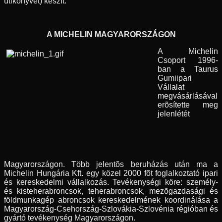
útikönyvet) készít.
A MICHELIN MAGYARORSZÁGON
A Michelin
Csoport 1996-
ban a Taurus
Gumiipari
Vállalat
megvásárlásával
erõsítette meg
jelenlétét
Magyarországon. Több jelentõs beruházás után ma a
Michelin Hungária Kft. egy közel 2000 fõt foglalkoztató ipari
és kereskedelmi vállalkozás. Tevékenységi köre: személy-
és kisteherabroncsok, teherabroncsok, mezõgazdasági és
földmunkagép abroncsok kereskedelmének koordinálása a
Magyarország-Csehország-Szlovákia-Szlovénia régióban és
gyártó tevékenység Magyarországon.