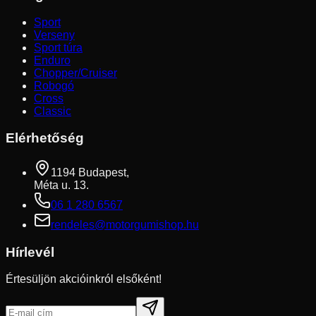
Sport
Verseny
Sport túra
Enduro
Chopper/Cruiser
Robogó
Cross
Classic
Elérhetőség
1194 Budapest,
Méta u. 13.
06 1 280 6567
rendeles@motorgumishop.hu
Hírlevél
Értesüljön akcióinkról elsőként!