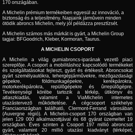
170 országában.
A Michelin prémium termékeiben egyesül az innováció, a
biztonság és a teljesítmény. Napjaink jármûvein minden
ötödik abroncs Michelin, mely jól példázza presztízsét.
A Michelin számos más márkát is gyárt, a Michelin Group
tagjai: BFGoodrich, Kleber, Kormoran, Taurus.
A MICHELIN CSOPORT
A Michelin a világ gumiabroncs-iparának vezetõ piaci
szereplõje. A csoport a mobilitáshoz kapcsolódó termékeket
és szolgáltatásokat fejleszt, gyárt és értékesít. Abroncsokat
gyárt személyautókra, tehergépjármûvekre, mezõgazdasági
gépekre, földmunkagépekre, kerékpárokra,
motorkerékpárokra, repülõgépekre és ûrrepülõgépre.
Tevékenységi körébe tartozik a térkép, útikönyv és
atlaszkiadás, valamint a ViaMichelin internetes
utazástervezõ mûködtetése. A cégcsoport székhelye
Franciaországban található, Clermont-Ferrand városában
(Auvergne régió). A Michelin-csoport 170 országban van
jelen 129 000 alkalmazottjával és 68 gyárat üzemeltet 19
országban. Éves szinten a Csoport 197 millió abroncsot
gyárt, valamint 20 millió utazási kiadványt (térképet,