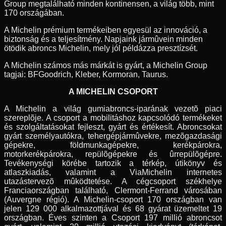
Group megtalálható minden kontinensen, a világ több, mint
170 országában.
A Michelin prémium termékeiben egyesül az innováció, a
biztonság és a teljesítmény. Napjaink jármûvein minden
ötödik abroncs Michelin, mely jól példázza presztízsét.
A Michelin számos más márkát is gyárt, a Michelin Group
tagjai: BFGoodrich, Kleber, Kormoran, Taurus.
A MICHELIN CSOPORT
A Michelin a világ gumiabroncs-iparának vezetõ piaci
szereplõje. A csoport a mobilitáshoz kapcsolódó termékeket
és szolgáltatásokat fejleszt, gyárt és értékesít. Abroncsokat
gyárt személyautókra, tehergépjármûvekre, mezõgazdasági
gépekre, földmunkagépekre, kerékpárokra,
motorkerékpárokra, repülõgépekre és ûrrepülõgépre.
Tevékenységi körébe tartozik a térkép, útikönyv és
atlaszkiadás, valamint a ViaMichelin internetes
utazástervezõ mûködtetése. A cégcsoport székhelye
Franciaországban található, Clermont-Ferrand városában
(Auvergne régió). A Michelin-csoport 170 országban van
jelen 129 000 alkalmazottjával és 68 gyárat üzemeltet 19
országban. Éves szinten a Csoport 197 millió abroncsot