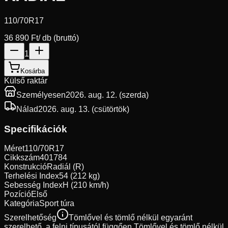
110/70R17
36 890 Ft
/ db (bruttó)
1
Kosárba
Külső raktár
Személyesen
2026. aug. 12. (szerda)
Nálad
2026. aug. 13. (csütörtök)
Specifikációk
Méret
110/70R17
Cikkszám
401784
Konstrukció
Radiál (R)
Terhelési Index
54 (212 kg)
Sebesség Index
H (210 km/h)
Pozíció
Első
Kategória
Sport túra
Szerelhetőség
Tömlővel és tömlő nélkül egyaránt
szerelhető, a felni típusától függően.
Tömlővel és tömlő nélkül