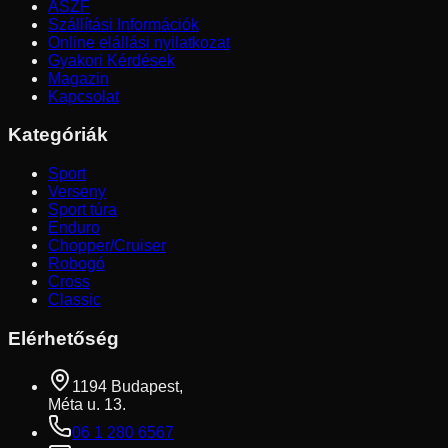
ÁSZF
Szállítási Információk
Online elállási nyilatkozat
Gyakori Kérdések
Magazin
Kapcsolat
Kategóriák
Sport
Verseny
Sport túra
Enduro
Chopper/Cruiser
Robogó
Cross
Classic
Elérhetőség
1194 Budapest,
Méta u. 13.
06 1 280 6567