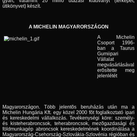
gyárt, valamint 20 millió utazási kiadványt (térképet,
útikönyvet) készít.
A MICHELIN MAGYARORSZÁGON
A Michelin
Csoport 1996-
ban a Taurus
Gumiipari
Vállalat
megvásárlásával
erõsítette meg
jelenlétét
Magyarországon. Több jelentõs beruházás után ma a
Michelin Hungária Kft. egy közel 2000 fõt foglalkoztató ipari
és kereskedelmi vállalkozás. Tevékenységi köre: személy-
és kisteherabroncsok, teherabroncsok, mezõgazdasági és
földmunkagép abroncsok kereskedelmének koordinálása a
Magyarország-Csehország-Szlovákia-Szlovénia régióban és