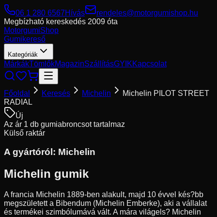
06 1 280 6567
Hívás
rendeles@motorgumishop.hu
Megbízható kereskedés
2009 óta
Motorgumi
Shop
Gumikereső
Kategóriák
Márkák
Tömlők
Magazin
Szállítás
GYIK
Kapcsolat
Főoldal
Keresés
Michelin
Michelin PILOT STREET
RADIAL
Új
Az ár 1 db gumiabroncsot tartalmaz
Külső raktár
A gyártóról:
Michelin
Michelin gumik
A francia Michelin 1889-ben alakult, majd 10 évvel kés?bb
megszületett a Bibendum (Michelin Emberke), aki a vállalat
és termékei szimbólumává vált. A mára világels? Michelin