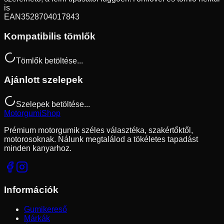
is
EAN
3528704017843
Kompatibilis tömlők
Tömlők betöltése...
Ajánlott szelepek
Szelepek betöltése...
Motorgumi
Shop
Prémium motorgumik széles választéka, szakértőktől,
motorosoknak. Nálunk megtalálod a tökéletes tapadást
minden kanyarhoz.
Információk
Gumikereső
Márkák