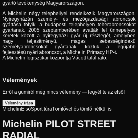
gyártó tevékenység Magyarországon.
A Michelin négy telephellyel rendelkezik Magyarországon.
Nyíregyházán személy- és mezõgazdasági abroncsok
gyártása folyik, a budapesti telephelyen teherabroncsokat
gyártanak. 2005 szeptemberében avatták fel ünnepélyes
keretek között a nyíregyházi gyár új részlegét, amelyben
nagy teljesítményû, magas sebességindexû
személyabroncsokat gyártanak, köztük a legújabb
fejlesztésû nyári abroncsot, a Michelin Primacy HP-t.
A Michelin logisztikai központja Vácott található.
Vélemények
Erről a gumiról még nincs vélemény — legyél te az első!
Vélemény írása
Michelin
Első
Sport túra
Tömlővel és tömlő nélkül is
Michelin PILOT STREET
RADIAL