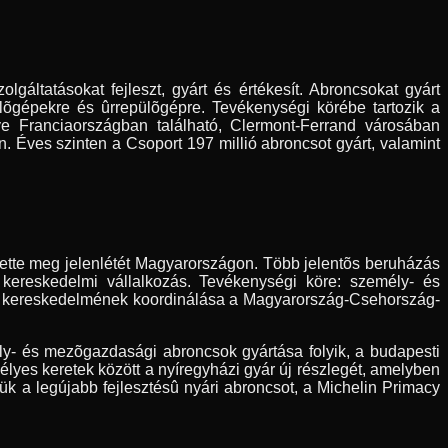
gáltatásokat fejleszt, gyárt és értékesít. Abroncsokat gyárt
õgépekre és ûrrepülõgépre. Tevékenységi körébe tartozik a
ye Franciaországban található, Clermont-Ferrand városában
. Éves szinten a Csoport 197 millió abroncsot gyárt, valamint
tette meg jelenlétét Magyarországon. Több jelentõs beruházás
 kereskedelmi vállalkozás. Tevékenységi köre: személy- és
k kereskedelmének koordinálása a Magyarország-Csehország-
y- és mezõgazdasági abroncsok gyártása folyik, a budapesti
lyes keretek között a nyíregyházi gyár új részlegét, amelyben
 a legújabb fejlesztésû nyári abroncsot, a Michelin Primacy