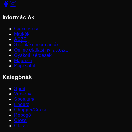
Információk
Gumikereső
Márkák
ÁSZF
Szállítási Információk
Online elállási nyilatkozat
Gyakori Kérdések
Magazin
Kapcsolat
Kategóriák
Sport
Verseny
Sport túra
Enduro
Chopper/Cruiser
Robogó
Cross
Classic