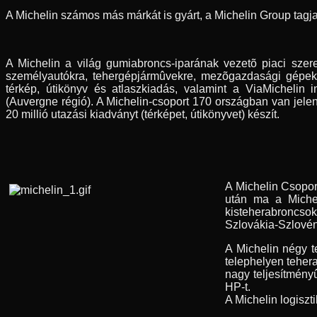
A Michelin számos más márkát is gyárt, a Michelin Group tagj
A Michelin a világ gumiabroncs-iparának vezetõ piaci szerep
személyautókra, tehergépjármûvekre, mezõgazdasági gépekr
térkép, útikönyv és atlaszkiadás, valamint a ViaMichelin
(Auvergne régió). A Michelin-csoport 170 országban van jelen
20 millió utazási kiadványt (térképet, útikönyvet) készít.
A Michelin Csopor
után ma a Michel
kisteherabroncso
Szlovákia-Szlovén
A Michelin négy t
telephelyen teher
nagy teljesítmény
HP-t.
A Michelin logiszti