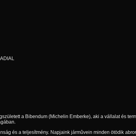
RADIAL
gszületett a Bibendum (Michelin Emberke), aki a vállalat és te
ágában.
ság és a teljesítmény. Napjaink jármûvein minden ötödik abronc