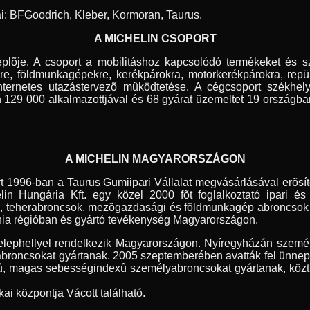
ai: BFGoodrich, Kleber, Kormoran, Taurus.
A MICHELIN CSOPORT
lõje. A csoport a mobilitáshoz kapcsolódó termékeket és szol
e, földmunkagépekre, kerékpárokra, motorkerékpárokra, repül
 internetes utazástervezõ mûködtetése. A cégcsoport székhel
 129 000 alkalmazottjával és 68 gyárat üzemeltet 19 országban
A MICHELIN MAGYARORSZÁGON
t 1996-ban a Taurus Gumiipari Vállalat megvásárlásával erõsí
in Hungária Kft. egy közel 2000 fõt foglalkoztató ipari és
k, teherabroncsok, mezõgazdasági és földmunkagép abroncso
ia régióban és gyártó tevékenység Magyarországon.
elephellyel rendelkezik Magyarországon. Nyíregyházán személ
abroncsokat gyártanak. 2005 szeptemberében avatták fel ünnepé
û, magas sebességindexû személyabroncsokat gyártanak, köztük
kai központja Vácott található.