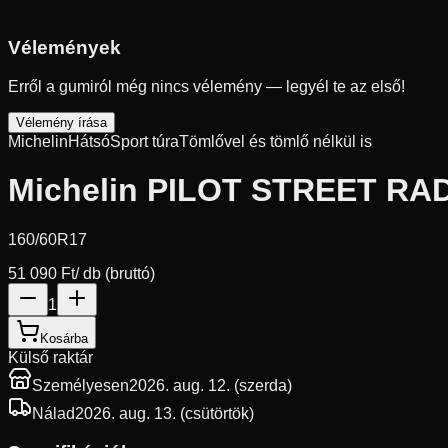
Vélemények
Erről a gumiról még nincs vélemény — legyél te az első!
Vélemény írása
Michelin
Hátsó
Sport túra
Tömlővel és tömlő nélkül is
Michelin PILOT STREET RA
160/60R17
51 090 Ft
/ db (bruttó)
1
Kosárba
Külső raktár
Személyesen
2026. aug. 12. (szerda)
Nálad
2026. aug. 13. (csütörtök)