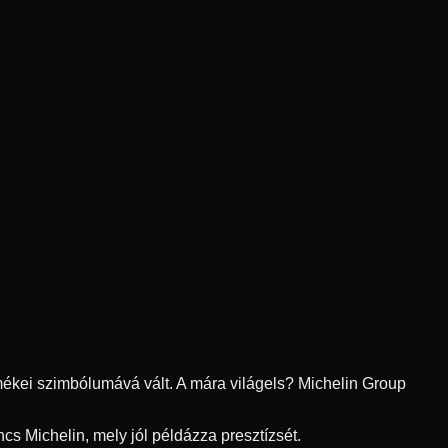
rmékei szimbólumává vált. A mára világels? Michelin Group
s Michelin, mely jól példázza presztízsét.