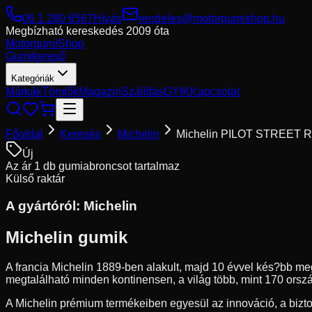
06 1 280 6567
Hívás
rendeles@motorgumishop.hu
Megbízható kereskedés
2009 óta
Motorgumi
Shop
Gumikereső
Kategóriák
Márkák
Tömlők
Magazin
Szállítás
GYIK
Kapcsolat
Főoldal
Keresés
Michelin
Michelin PILOT STREET 
Új
Az ár 1 db gumiabroncsot tartalmaz
Külső raktár
A gyártóról:
Michelin
Michelin gumik
A francia Michelin 1889-ben alakult, majd 10 évvel kés?bb me
megtalálható minden kontinensen, a világ több, mint 170 orsz
A Michelin prémium termékeiben egyesül az innováció, a bizton