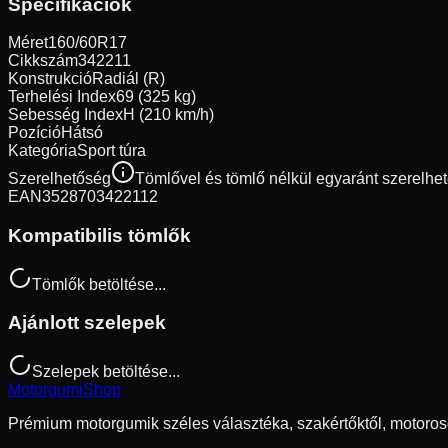
Specifikációk
Méret
160/60R17
Cikkszám
342211
Konstrukció
Radiál (R)
Terhelési Index
69 (325 kg)
Sebesség Index
H (210 km/h)
Pozíció
Hátsó
Kategória
Sport túra
Szerelhetőség
Tömlővel és tömlő nélkül egyaránt szerelhető
EAN
3528703422112
Kompatibilis tömlők
Tömlők betöltése...
Ajánlott szelepek
Szelepek betöltése...
Motorgumi
Shop
Prémium motorgumik széles választéka, szakértőktől, motoros