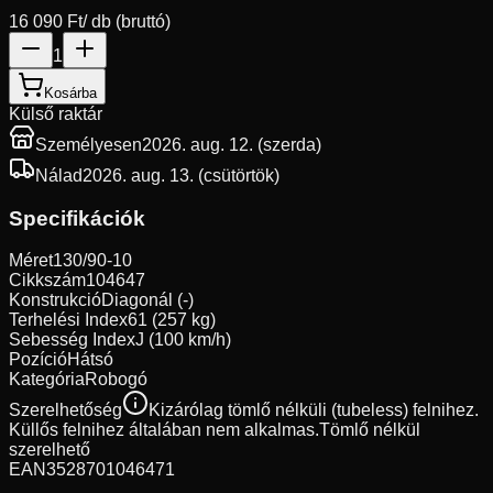
16 090 Ft
/ db (bruttó)
1
Kosárba
Külső raktár
Személyesen
2026. aug. 12. (szerda)
Nálad
2026. aug. 13. (csütörtök)
Specifikációk
Méret
130/90-10
Cikkszám
104647
Konstrukció
Diagonál (-)
Terhelési Index
61 (257 kg)
Sebesség Index
J (100 km/h)
Pozíció
Hátsó
Kategória
Robogó
Szerelhetőség
Kizárólag tömlő nélküli (tubeless) felnihez.
Küllős felnihez általában nem alkalmas.
Tömlő nélkül
szerelhető
EAN
3528701046471