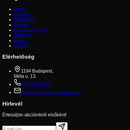
Sport
Verseny
Sport túra
Enduro
Chopper/Cruiser
Robogó
Cross
Classic
Elérhetőség
1194 Budapest,
Méta u. 13.
06 1 280 6567
rendeles@motorgumishop.hu
Hírlevél
Értesüljön akcióinkról elsőként!