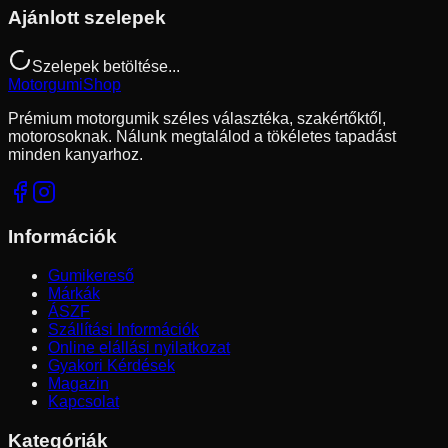
Ajánlott szelepek
Szelepek betöltése...
Motorgumi
Shop
Prémium motorgumik széles választéka, szakértőktől,
motorosoknak. Nálunk megtalálod a tökéletes tapadást
minden kanyarhoz.
Információk
Gumikereső
Márkák
ÁSZF
Szállítási Információk
Online elállási nyilatkozat
Gyakori Kérdések
Magazin
Kapcsolat
Kategóriák