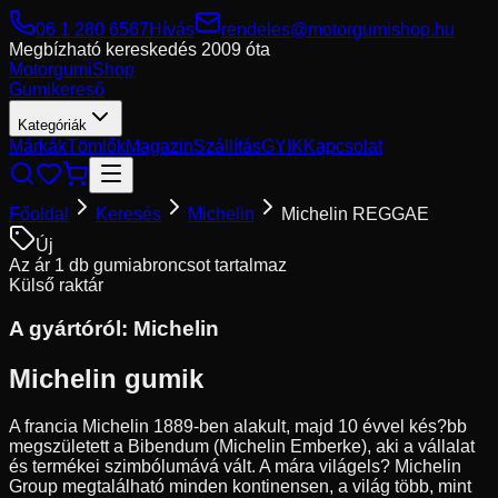
06 1 280 6567
Hívás
rendeles@motorgumishop.hu
Megbízható kereskedés
2009 óta
Motorgumi
Shop
Gumikereső
Kategóriák
Márkák
Tömlők
Magazin
Szállítás
GYIK
Kapcsolat
Főoldal
Keresés
Michelin
Michelin REGGAE
Új
Az ár 1 db gumiabroncsot tartalmaz
Külső raktár
A gyártóról:
Michelin
Michelin gumik
A francia Michelin 1889-ben alakult, majd 10 évvel kés?bb
megszületett a Bibendum (Michelin Emberke), aki a vállalat
és termékei szimbólumává vált. A mára világels? Michelin
Group megtalálható minden kontinensen, a világ több, mint