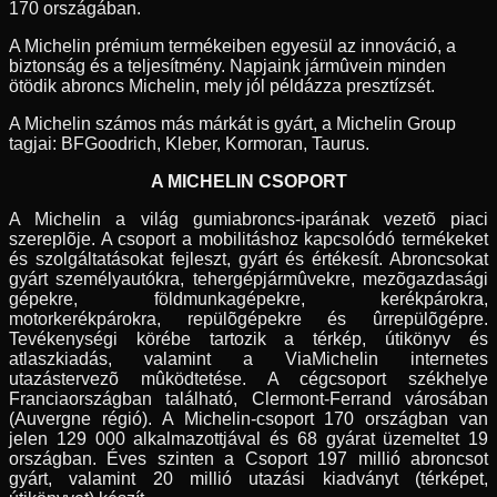
170 országában.
A Michelin prémium termékeiben egyesül az innováció, a
biztonság és a teljesítmény. Napjaink jármûvein minden
ötödik abroncs Michelin, mely jól példázza presztízsét.
A Michelin számos más márkát is gyárt, a Michelin Group
tagjai: BFGoodrich, Kleber, Kormoran, Taurus.
A MICHELIN CSOPORT
A Michelin a világ gumiabroncs-iparának vezetõ piaci
szereplõje. A csoport a mobilitáshoz kapcsolódó termékeket
és szolgáltatásokat fejleszt, gyárt és értékesít. Abroncsokat
gyárt személyautókra, tehergépjármûvekre, mezõgazdasági
gépekre, földmunkagépekre, kerékpárokra,
motorkerékpárokra, repülõgépekre és ûrrepülõgépre.
Tevékenységi körébe tartozik a térkép, útikönyv és
atlaszkiadás, valamint a ViaMichelin internetes
utazástervezõ mûködtetése. A cégcsoport székhelye
Franciaországban található, Clermont-Ferrand városában
(Auvergne régió). A Michelin-csoport 170 országban van
jelen 129 000 alkalmazottjával és 68 gyárat üzemeltet 19
országban. Éves szinten a Csoport 197 millió abroncsot
gyárt, valamint 20 millió utazási kiadványt (térképet,