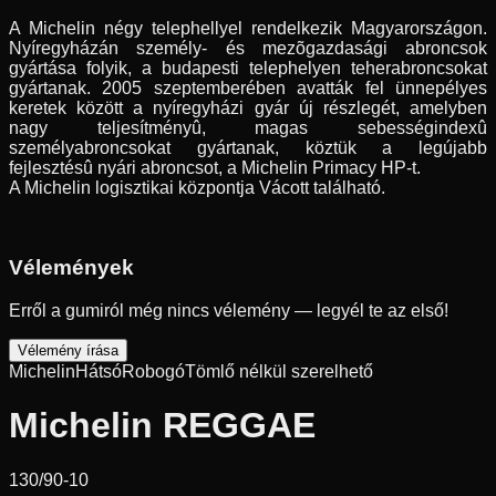
A Michelin négy telephellyel rendelkezik Magyarországon.
Nyíregyházán személy- és mezõgazdasági abroncsok
gyártása folyik, a budapesti telephelyen teherabroncsokat
gyártanak. 2005 szeptemberében avatták fel ünnepélyes
keretek között a nyíregyházi gyár új részlegét, amelyben
nagy teljesítményû, magas sebességindexû
személyabroncsokat gyártanak, köztük a legújabb
fejlesztésû nyári abroncsot, a Michelin Primacy HP-t.
A Michelin logisztikai központja Vácott található.
Vélemények
Erről a gumiról még nincs vélemény — legyél te az első!
Vélemény írása
Michelin
Hátsó
Robogó
Tömlő nélkül szerelhető
Michelin REGGAE
130/90-10