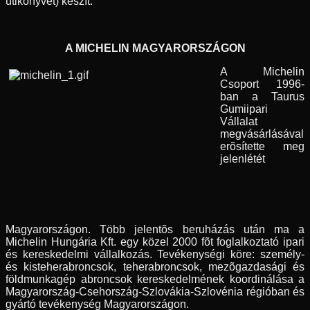
útikönyvet) készít.
A MICHELIN MAGYARORSZÁGON
A Michelin
Csoport 1996-
ban a Taurus
Gumiipari
Vállalat
megvásárlásával
erõsítette meg
jelenlétét
Magyarországon. Több jelentõs beruházás után ma a
Michelin Hungária Kft. egy közel 2000 fõt foglalkoztató ipari
és kereskedelmi vállalkozás. Tevékenységi köre: személy-
és kisteherabroncsok, teherabroncsok, mezõgazdasági és
földmunkagép abroncsok kereskedelmének koordinálása a
Magyarország-Csehország-Szlovákia-Szlovénia régióban és
gyártó tevékenység Magyarországon.