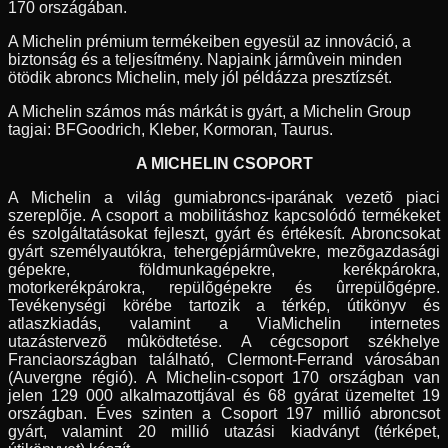
170 országában.
A Michelin prémium termékeiben egyesül az innováció, a
biztonság és a teljesítmény. Napjaink jármûvein minden
ötödik abroncs Michelin, mely jól példázza presztízsét.
A Michelin számos más márkát is gyárt, a Michelin Group
tagjai: BFGoodrich, Kleber, Kormoran, Taurus.
A MICHELIN CSOPORT
A Michelin a világ gumiabroncs-iparának vezetõ piaci
szereplõje. A csoport a mobilitáshoz kapcsolódó termékeket
és szolgáltatásokat fejleszt, gyárt és értékesít. Abroncsokat
gyárt személyautókra, tehergépjármûvekre, mezõgazdasági
gépekre, földmunkagépekre, kerékpárokra,
motorkerékpárokra, repülõgépekre és ûrrepülõgépre.
Tevékenységi körébe tartozik a térkép, útikönyv és
atlaszkiadás, valamint a ViaMichelin internetes
utazástervezõ mûködtetése. A cégcsoport székhelye
Franciaországban található, Clermont-Ferrand városában
(Auvergne régió). A Michelin-csoport 170 országban van
jelen 129 000 alkalmazottjával és 68 gyárat üzemeltet 19
országban. Éves szinten a Csoport 197 millió abroncsot
gyárt, valamint 20 millió utazási kiadványt (térképet,