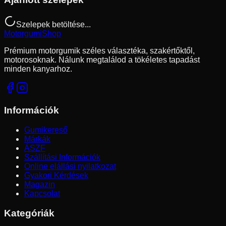
Szelepek betöltése...
Motorgumi
Shop
Prémium motorgumik széles választéka, szakértőktől,
motorosoknak. Nálunk megtalálod a tökéletes tapadást
minden kanyarhoz.
Információk
Gumikereső
Márkák
ÁSZF
Szállítási Információk
Online elállási nyilatkozat
Gyakori Kérdések
Magazin
Kapcsolat
Kategóriák