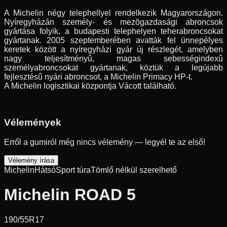
A Michelin négy telephellyel rendelkezik Magyarországon.
Nyíregyházán személy- és mezõgazdasági abroncsok
gyártása folyik, a budapesti telephelyen teherabroncsokat
gyártanak. 2005 szeptemberében avatták fel ünnepélyes
keretek között a nyíregyházi gyár új részlegét, amelyben
nagy teljesítményû, magas sebességindexû
személyabroncsokat gyártanak, köztük a legújabb
fejlesztésû nyári abroncsot, a Michelin Primacy HP-t.
A Michelin logisztikai központja Vácott található.
Vélemények
Erről a gumiról még nincs vélemény — legyél te az első!
Vélemény írása
Michelin
Hátsó
Sport túra
Tömlő nélkül szerelhető
Michelin ROAD 5
190/55R17