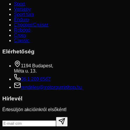
Sport
Verseny
Sport túra
Enduro
Chopper/Cruiser
Robogó
Cross
Classic
Elérhetőség
1194 Budapest,
Méta u. 13.
06 1 280 6567
rendeles@motorgumishop.hu
Hírlevél
Értesüljön akcióinkról elsőként!