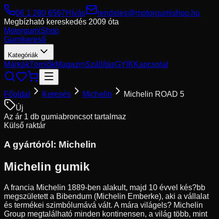
06 1 280 6567
Hívás
rendeles@motorgumishop.hu
Megbízható kereskedés
2009 óta
Motorgumi
Shop
Gumikereső
Kategóriák
Márkák
Tömlők
Magazin
Szállítás
GYIK
Kapcsolat
Főoldal
Keresés
Michelin
Michelin ROAD 5
Új
Az ár 1 db gumiabroncsot tartalmaz
Külső raktár
A gyártóról:
Michelin
Michelin gumik
A francia Michelin 1889-ben alakult, majd 10 évvel kés?bb
megszületett a Bibendum (Michelin Emberke), aki a vállalat
és termékei szimbólumává vált. A mára világels? Michelin
Group megtalálható minden kontinensen, a világ több, mint