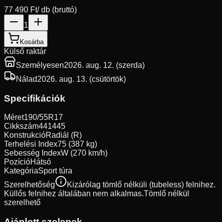
77 490 Ft
/ db (bruttó)
1
Kosárba
Külső raktár
Személyesen
2026. aug. 12. (szerda)
Nálad
2026. aug. 13. (csütörtök)
Specifikációk
Méret
190/55R17
Cikkszám
441445
Konstrukció
Radiál (R)
Terhelési Index
75 (387 kg)
Sebesség Index
W (270 km/h)
Pozíció
Hátsó
Kategória
Sport túra
Szerelhetőség
Kizárólag tömlő nélküli (tubeless) felnihez.
Küllős felnihez általában nem alkalmas.
Tömlő nélkül
szerelhető
Ajánlott szelepek